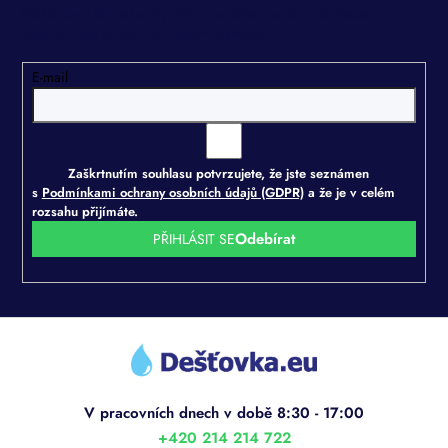
Vložte svůj e-mail a my vám budeme zasílat informace o
nových produktech na našem e-shopu.
E-mail
Zaškrtnutím souhlasu potvrzujete, že jste seznámen
s
Podmínkami ochrany osobních údajů (GDPR)
a že je v celém
rozsahu přijímáte.
PŘIHLÁSIT SE
Z
á
p
a
t
í
+420 214 214 722