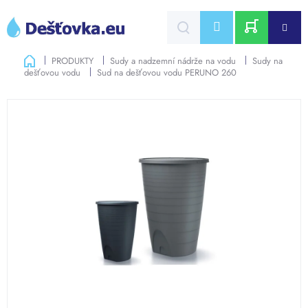
Přejít
na
CZK
obsah
NÁKUPNÍ
Domů
PRODUKTY
Sudy a nadzemní nádrže na vodu
Sudy na
dešťovou vodu
Sud na dešťovou vodu PERUNO 260
KOŠÍK