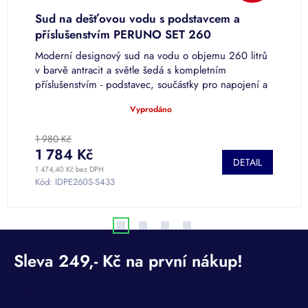
Sud na dešťovou vodu s podstavcem a
S
příslušenstvím PERUNO SET 260
ů
Moderní designový sud na vodu o objemu 260 litrů
M
v barvě antracit a světle šedá s kompletním
2
příslušenstvím - podstavec, součástky pro napojení a
l
svod...
Vyprodáno
S
Průměrné
hodnocení
produktu
1 980 Kč
je
1 784 Kč
4
DETAIL
5,0
1 474,40 Kč bez DPH
3 
z
Kód:
IDPE260S-S433
K
5
hvězdiček.
Odebírat newsletter