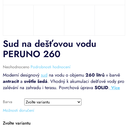
Sud na dešťovou vodu
PERUNO 260
Průměrné
Neohodnoceno
Podrobnosti hodnocení
hodnocení
Moderní designový
sud
na vodu o objemu
260 litrů
v barvě
produktu
antracit
a
světle šedá
. Vhodný k akumulaci dešťové vody pro
je
zalévání na zahradu i terasu. Povrchová úprava
SOLID
.
0,0
z
5
Barva
hvězdiček.
Možnosti doručení
Zvolte variantu