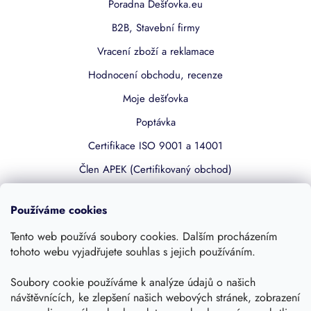
Poradna Dešťovka.eu
B2B, Stavební firmy
Vracení zboží a reklamace
Hodnocení obchodu, recenze
Moje dešťovka
Poptávka
Certifikace ISO 9001 a 14001
Člen APEK (Certifikovaný obchod)
Používáme cookies
Užitečné odkazy
Tento web používá soubory cookies. Dalším procházením
Časté dotazy
tohoto webu vyjadřujete souhlas s jejich používáním.
Kariéra
Soubory cookie používáme k analýze údajů o našich
Obchodní podmínky
návštěvnících, ke zlepšení našich webových stránek, zobrazení