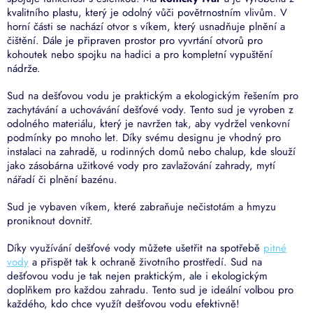
kvalitního plastu, který je odolný vůči povětrnostním vlivům. V
horní části se nachází otvor s víkem, který usnadňuje plnění a
čištění. Dále je připraven prostor pro vyvrtání otvorů pro
kohoutek nebo spojku na hadici a pro kompletní vypuštění
nádrže.
Sud na dešťovou vodu je praktickým a ekologickým řešením pro
zachytávání a uchovávání dešťové vody. Tento sud je vyroben z
odolného materiálu, který je navržen tak, aby vydržel venkovní
podmínky po mnoho let. Díky svému designu je vhodný pro
instalaci na zahradě, u rodinných domů nebo chalup, kde slouží
jako zásobárna užitkové vody pro zavlažování zahrady, mytí
nářadí či plnění bazénu.
Sud je vybaven víkem, které zabraňuje nečistotám a hmyzu
proniknout dovnitř.
Díky využívání dešťové vody můžete ušetřit na spotřebě
pitné
vody
a přispět tak k ochraně životního prostředí. Sud na
dešťovou vodu je tak nejen praktickým, ale i ekologickým
doplňkem pro každou zahradu. Tento sud
je ideální volbou pro
každého, kdo chce využít dešťovou vodu efektivně!