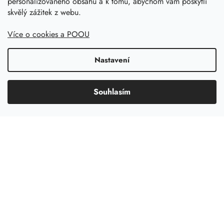
personalizovaného obsahu a k tomu, abychom vám poskytli
Podmínky ochrany osobních údajů
skvělý zážitek z webu.
Kalkulačka nádrže
Více o cookies a POOU
Dotace 50% z NZÚ
Boost by Pipdrive
Nastavení
Kontakty
Souhlasím
Sledujte nás
Copyright 2026, Dešťovka.eu
Shoptet