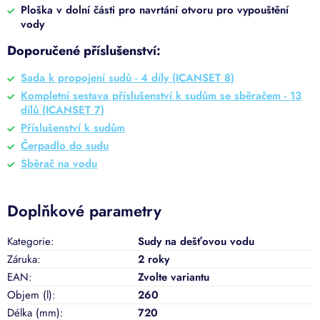
Ploška v dolní části pro navrtání otvoru pro vypouštění
vody
Doporučené příslušenství:
Sada k propojení sudů - 4 díly (ICANSET 8)
Kompletní sestava příslušenství k sudům se sběračem - 13
dílů (ICANSET 7)
Příslušenství k sudům
Čerpadlo do sudu
Sběrač na vodu
Doplňkové parametry
Kategorie
:
Sudy na dešťovou vodu
Záruka
:
2 roky
EAN
:
Zvolte variantu
Objem (l)
:
260
Délka (mm)
:
720