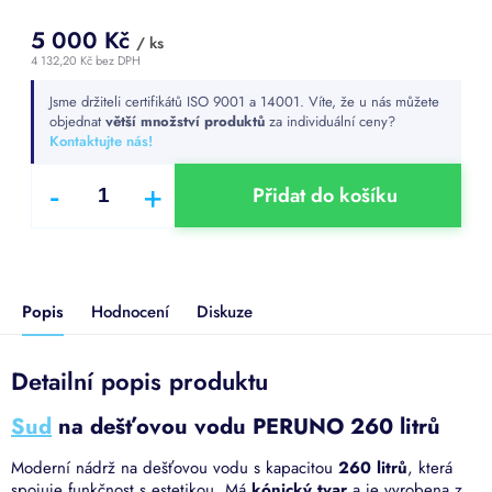
5 000 Kč
/ ks
4 132,20 Kč bez DPH
Měrná
Jsme držiteli certifikátů ISO 9001 a 14001. Víte, že u nás můžete
cena:
objednat
větší množství produktů
za individuální ceny?
Kontaktujte nás!
Přidat do košíku
Popis
Hodnocení
Diskuze
Detailní popis produktu
Sud
na dešťovou vodu PERUNO 260 litrů
Moderní nádrž na dešťovou vodu s kapacitou
260 litrů
, která
spojuje funkčnost s estetikou. Má
kónický
tvar
a je vyrobena z