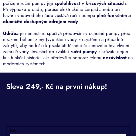
pořízení ruční pumpy její
spolehlivost v krizových situacích
.
Při výpadku proudu, poruše elektrického čerpadla nebo při
havárii vodovodního řádu zůstává ruční pumpa
plně funkčním a
okamžitě dostupným zdrojem vody
.
Údržba
je minimální: spočívá především v ochraně pumpy před
mrazem během zimy (vypuštění vody ze systému a případné
zakrytí), aby nedošlo k prasknutí těsnění či litinového těla vlivem
zamrzlé vody. Investicí do kvalitní
ruční pumpy
získáváte nejen
kus funkční historie, ale především neporazitelnou
nezávislost
na
moderních systémech.
Odebírat newsletter
Vložte svůj e-mail a my vám budeme zasílat informace o
nových produktech na našem e-shopu.
E-mail