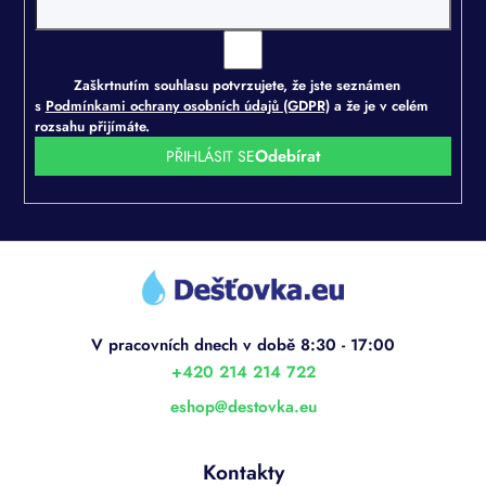
Zaškrtnutím souhlasu potvrzujete, že jste seznámen
s
Podmínkami ochrany osobních údajů (GDPR)
a že je v celém
rozsahu přijímáte.
PŘIHLÁSIT SE
Z
á
p
a
t
í
+420 214 214 722
eshop
@
destovka.eu
Kontakty