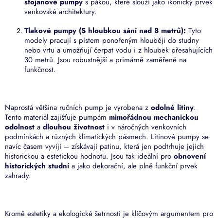
stojanové pumpy
s pákou, které slouží jako ikonický prvek
v
venkovské architektury.
k
y
Tlakové pumpy (S hloubkou sání nad 8 metrů):
Tyto
v
modely pracují s pístem ponořeným hlouběji do studny
ý
nebo vrtu a umožňují čerpat vodu i z hloubek přesahujících
p
30 metrů. Jsou robustnější a primárně zaměřené na
i
funkčnost.
s
u
Naprostá většina ručních pump je vyrobena z
odolné litiny
.
Tento materiál zajišťuje pumpám
mimořádnou mechanickou
odolnost
a
dlouhou životnost
i v náročných venkovních
podmínkách a různých klimatických pásmech. Litinové pumpy se
navíc časem vyvíjí – získávají patinu, která jen podtrhuje jejich
historickou a estetickou hodnotu. Jsou tak ideální pro
obnovení
historických studní
a jako dekorační, ale plně funkční prvek
zahrady.
Kromě estetiky a ekologické šetrnosti je klíčovým argumentem pro