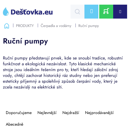
Přejít
na
CZK
obsah
NÁKUPNÍ
Domů
PRODUKTY
Čerpadla a vodárny
Ruční pumpy
KOŠÍK
Ruční pumpy
Ruční pumpy představují prvek, kde se snoubí tradice, robustní
funkčnost a ekologická nezávislost. Tyto klasické mechanické
stroje jsou ideálním řešením pro ty, kteří hledají záložní zdroj
vody, chtějí zachovat historický ráz studny nebo jen preferují
esteticky příjemný a spolehlivý způsob čerpání vody, který je
zcela nezávislý na elektrické síti.
Ř
a
Doporučujeme
Nejlevnější
Nejdražší
Nejprodávanější
z
e
Abecedně