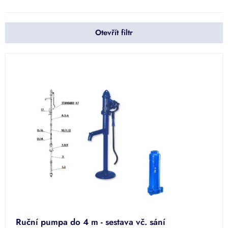
n
í
p
Otevřít filtr
r
o
d
V
u
ý
k
p
t
i
ů
s
p
r
o
d
u
k
t
ů
Ruční pumpa do 4 m - sestava vč. sání