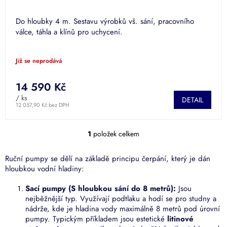
Do hloubky 4 m. Sestavu výrobků vš. sání, pracovního
válce, táhla a klínů pro uchycení.
Již se neprodává
14 590 Kč
/ ks
DETAIL
12 057,90 Kč bez DPH
1
položek celkem
O
v
l
Ruční pumpy se dělí na základě principu čerpání, který je dán
á
hloubkou vodní hladiny:
d
a
Sací pumpy (S hloubkou sání do 8 metrů):
Jsou
c
nejběžnější typ. Využívají podtlaku a hodí se pro studny a
í
nádrže, kde je hladina vody maximálně 8 metrů pod úrovní
p
pumpy. Typickým příkladem jsou estetické
litinové
r