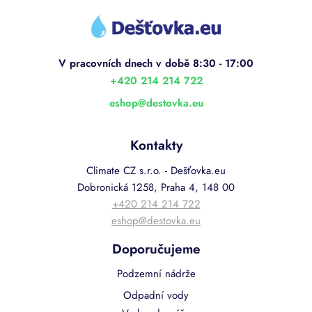
Z
á
p
a
t
í
+420 214 214 722
eshop
@
destovka.eu
Kontakty
Climate CZ s.r.o. - Dešťovka.eu
Dobronická 1258, Praha 4, 148 00
+420 214 214 722
eshop@destovka.eu
Doporučujeme
Podzemní nádrže
Odpadní vody