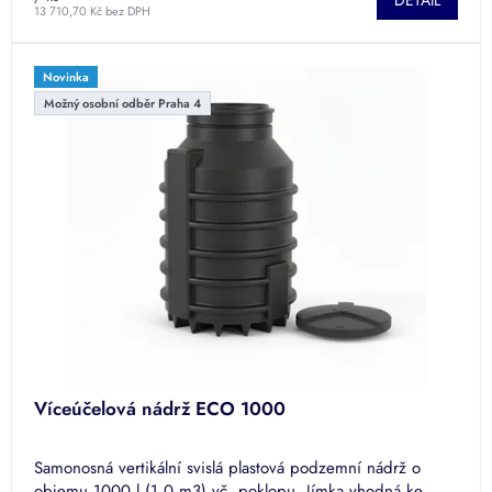
DETAIL
5,0
13 710,70 Kč bez DPH
z
5
hvězdiček.
Novinka
Možný osobní odběr Praha 4
Víceúčelová nádrž ECO 1000
Samonosná vertikální svislá plastová podzemní nádrž o
objemu 1000 l (1,0 m3) vč. poklopu. Jímka vhodná ke