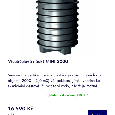
Víceúčelová nádrž MINI 2000
Samonosná vertikální svislá plastová podzemní i nádrž o
objemu 2000 l (2,0 m3) vč. poklopu. Jímka vhodná ke
skladování dešťové či odpadní vody, nádrž je možné
použít také...
Skladem - doručení 3-10 dnů
Průměrné
hodnocení
produktu
16 590 Kč
je
/ ks