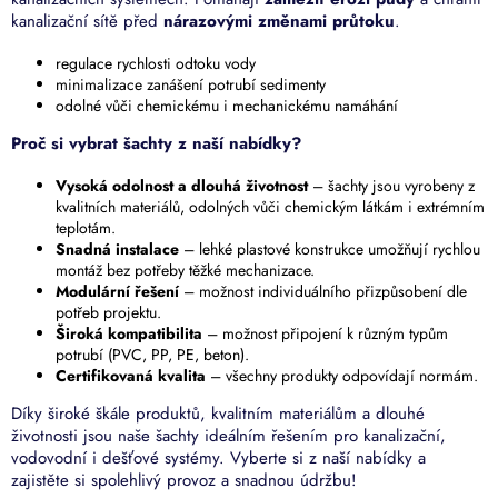
kanalizační sítě před
nárazovými změnami průtoku
.
regulace rychlosti odtoku vody
minimalizace zanášení potrubí sedimenty
odolné vůči chemickému i mechanickému namáhání
Proč si vybrat šachty z naší nabídky?
Vysoká odolnost a dlouhá životnost
– šachty jsou vyrobeny z
kvalitních materiálů, odolných vůči chemickým látkám i extrémním
teplotám.
Snadná instalace
– lehké plastové konstrukce umožňují rychlou
montáž bez potřeby těžké mechanizace.
Modulární řešení
– možnost individuálního přizpůsobení dle
potřeb projektu.
Široká kompatibilita
– možnost připojení k různým typům
potrubí (PVC, PP, PE, beton).
Certifikovaná kvalita
– všechny produkty odpovídají normám.
Díky široké škále produktů, kvalitním materiálům a dlouhé
životnosti jsou naše šachty ideálním řešením pro kanalizační,
vodovodní i dešťové systémy. Vyberte si z naší nabídky a
zajistěte si spolehlivý provoz a snadnou údržbu!