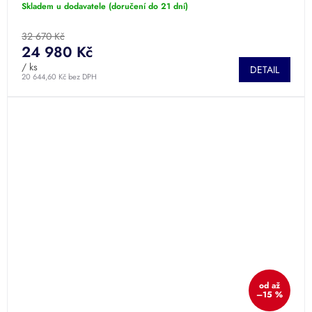
Skladem u dodavatele (doručení do 21 dní)
32 670 Kč
24 980 Kč
/ ks
DETAIL
20 644,60 Kč bez DPH
od
až
–15 %