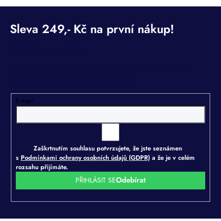
Odebírat newsletter
Vložte svůj e-mail a my vám budeme zasílat informace o
nových produktech na našem e-shopu.
E-mail
Zaškrtnutím souhlasu potvrzujete, že jste seznámen
s
Podmínkami ochrany osobních údajů (GDPR)
a že je v celém
rozsahu přijímáte.
PŘIHLÁSIT SE