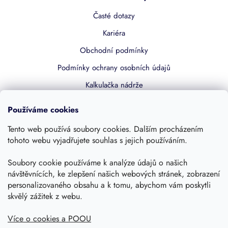
Časté dotazy
Kariéra
Obchodní podmínky
Podmínky ochrany osobních údajů
Kalkulačka nádrže
Dotace 50% z NZÚ
Používáme cookies
Boost by Pipdrive
Tento web používá soubory cookies. Dalším procházením
Kontakty
tohoto webu vyjadřujete souhlas s jejich používáním.
Soubory cookie používáme k analýze údajů o našich
Sledujte nás
návštěvnících, ke zlepšení našich webových stránek, zobrazení
personalizovaného obsahu a k tomu, abychom vám poskytli
skvělý zážitek z webu.
Více o cookies a POOU