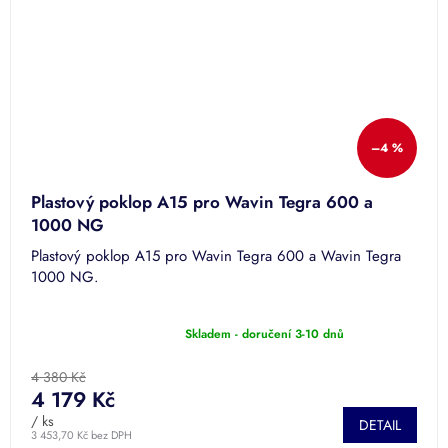
–4 %
Plastový poklop A15 pro Wavin Tegra 600 a
1000 NG
Plastový poklop A15 pro Wavin Tegra 600 a Wavin Tegra
1000 NG.
Skladem - doručení 3-10 dnů
Průměrné
hodnocení
produktu
4 380 Kč
je
4 179 Kč
5,0
/ ks
DETAIL
z
3 453,70 Kč bez DPH