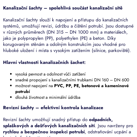
v
Kanalizační šachty – spolehlivá součást kanalizační sítě
ý
p
Kanalizační šachty slouží k napojení a přístupu do kanalizačních
i
systémů, umožňují revizi, údržbu a čištění potrubí. Jsou dostupné
s
v různých průměrech (DN 315 – DN 1000 mm) a materiálech,
u
jako je polypropylen (PP), polyethylen (PE) a beton. Díky
korugovaným stěnám a odolným konstrukcím jsou vhodné pro
hluboké uložení i místa s vysokým zatížením (silnice, parkoviště).
Hlavní vlastnosti kanalizačních šachet:
vysoká pevnost a odolnost vůči zatížení
snadné propojení s kanalizačními trubkami DN 160 – DN 600
možnost napojení na
PVC, PP, PE, betonové a kameninové
potrubí
dlouhá životnost a minimální údržba
Revizní šachty – efektivní kontrola kanalizace
Revizní šachty umožňují snadný přístup do
odpadních,
splaškových a dešťových kanalizačních sítí
. Jsou navrženy pro
rychlou a bezpečnou inspekci potrubí
, odstraňování ucpání a