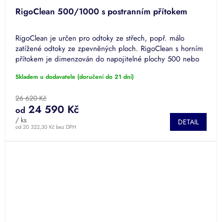
RigoClean 500/1000 s postranním přítokem
RigoClean je určen pro odtoky ze střech, popř. málo
zatížené odtoky ze zpevněných ploch. RigoClean s horním
přítokem je dimenzován do napojitelné plochy 500 nebo
1000 m².
Skladem u dodavatele (doručení do 21 dní)
26 620 Kč
24 590 Kč
od
/ ks
DETAIL
od 20 322,30 Kč bez DPH