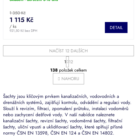
1 350 Kč
1 115 Kč
/ ks
DETAIL
921,50 Kč bez DPH
NAČÍST 12 DALŠÍCH
S
1
12
t
O
r
138
položek celkem
v
á
l
NAHORU
n
á
k
o
d
v
a
Šachty jsou klíčovým prvkem kanalizačních, vodovodních a
á
c
drenážních systémů, zajišťují kontrolu, odvádění a regulaci vody.
n
í
Slouží k revizím, filtraci, zpomalení průtoku, instalaci vodoměrů
í
p
nebo zachycení dešťové vody. V naší nabídce naleznete
r
kanalizační šachty, revizní šachty, vodoměrné šachty, filtrační
v
šachty, uliční vpusti a uklidňovací šachty, které splňují přísné
k
normy ČSN EN 13598, ČSN EN 124 a ČSN EN 14802.
y