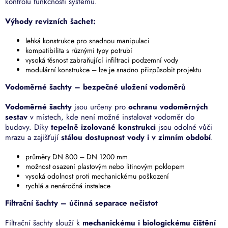
kontrolu funkčnosti systému.
Výhody revizních šachet:
lehká konstrukce pro snadnou manipulaci
kompatibilita s různými typy potrubí
vysoká těsnost zabraňující infiltraci podzemní vody
modulární konstrukce – lze je snadno přizpůsobit projektu
Vodoměrné šachty – bezpečné uložení vodoměrů
Vodoměrné šachty
jsou určeny pro
ochranu vodoměrných
sestav
v místech, kde není možné instalovat vodoměr do
budovy. Díky
tepelně izolované konstrukci
jsou odolné vůči
mrazu a zajišťují
stálou dostupnost vody i v zimním období
.
průměry DN 800 – DN 1200 mm
možnost osazení plastovým nebo litinovým poklopem
vysoká odolnost proti mechanickému poškození
rychlá a nenáročná instalace
Filtrační šachty – účinná separace nečistot
Filtrační šachty slouží k
mechanickému i biologickému čištění