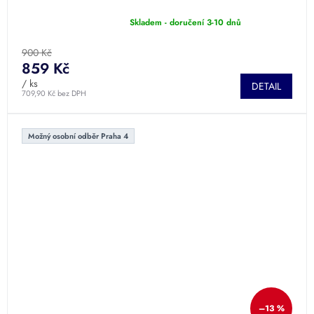
Skladem - doručení 3-10 dnů
Průměrné
hodnocení
produktu
900 Kč
je
859 Kč
5,0
/ ks
DETAIL
z
709,90 Kč bez DPH
5
hvězdiček.
Možný osobní odběr Praha 4
–13 %