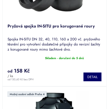
k
t
ů
Pryžová spojka IN-SITU pro korugované roury
Spojka IN-SITU DN 32, 40, 110, 160 a 200 vč. pryžového
těsnění pro vytvoření dodatečné přípojky do revizní šachty
z korugované roury mimo šachtové dno.
Skladem - doručení do 5 dnů
Průměrné
hodnocení
produktu
158 Kč
od
je
/ ks
DETAIL
5,0
od 130,60 Kč bez DPH
z
5
hvězdiček.
Možný osobní odběr Praha 4