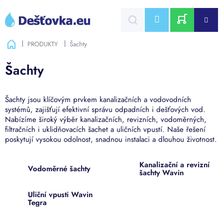
Přejít
na
CZK
obsah
NÁKUPNÍ
Domů
PRODUKTY
Šachty
KOŠÍK
Šachty
Šachty jsou klíčovým prvkem kanalizačních a vodovodních
systémů, zajišťují efektivní správu odpadních i dešťových vod.
Nabízíme široký výběr kanalizačních, revizních, vodoměrných,
filtračních i uklidňovacích šachet a uličních vpustí. Naše řešení
poskytují vysokou odolnost, snadnou instalaci a dlouhou životnost.
Kanalizační a revizní
Vodoměrné šachty
šachty Wavin
Uliční vpusti Wavin
Tegra