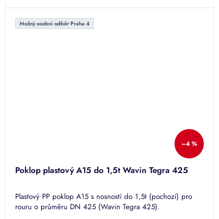
5
hvězdiček.
Možný osobní odběr Praha 4
–4 %
Poklop plastový A15 do 1,5t Wavin Tegra 425
Plastový PP poklop A15 s nosností do 1,5t (pochozí) pro
rouru o průměru DN 425 (Wavin Tegra 425).