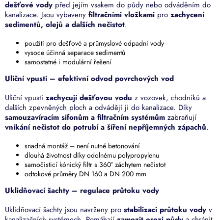
dešťové vody
před jejím vsakem do půdy nebo odváděním do
kanalizace. Jsou vybaveny
filtračními vložkami
pro
zachycení
sedimentů, olejů a dalších nečistot
.
použití pro dešťové a průmyslové odpadní vody
vysoce účinná separace sedimentů
samostatné i modulární řešení
Uliční vpusti – efektivní odvod povrchových vod
Uliční vpusti
zachycují dešťovou vodu
z vozovek, chodníků a
dalších zpevněných ploch a odvádějí ji do kanalizace. Díky
samouzavíracím sifonům a filtračním systémům
zabraňují
vnikání nečistot do potrubí a šíření nepříjemných zápachů
.
snadná montáž – není nutné betonování
dlouhá životnost díky odolnému polypropylenu
samočisticí kónický filtr s 360° záchytem nečistot
odtokové průměry DN 160 a DN 200 mm
Uklidňovací šachty – regulace průtoku vody
Uklidňovací šachty jsou navrženy pro
stabilizaci průtoku vody
v
kanalizačních systémech. Pomáhají
zamezit erozi půdy
a chránit