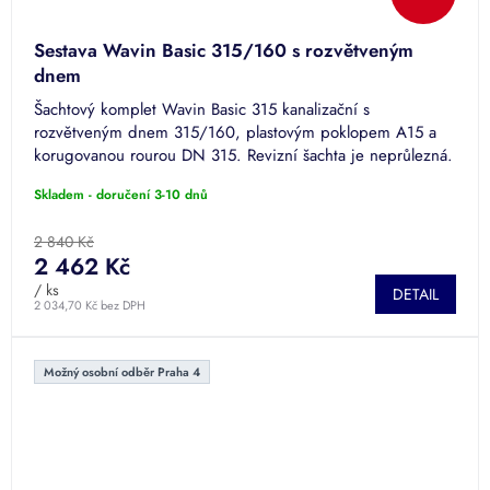
Sestava Wavin Basic 315/160 s rozvětveným
dnem
Šachtový komplet Wavin Basic 315 kanalizační s
rozvětveným dnem 315/160, plastovým poklopem A15 a
korugovanou rourou DN 315. Revizní šachta je neprůlezná.
Skladem - doručení 3-10 dnů
2 840 Kč
2 462 Kč
/ ks
DETAIL
2 034,70 Kč bez DPH
Možný osobní odběr Praha 4