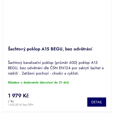
Šachtový poklop A15 BEGU, bez odvětrání
Šachtový kanalizační poklop (průměr 600) poklop A15
BEGU, bez odvětrání dle ČSN EN124 por zakrytí šachet a
nádrží . Zatížení pochozí - chodci a cyklisti.
Skladem u dodavatele (doručení do 21 dní)
1 979 Kč
/ ks
DETAIL
1 635,50 Kč bez DPH