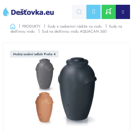
Přejít
na
CZK
obsah
NÁKUPNÍ
Domů
PRODUKTY
Sudy a nadzemní nádrže na vodu
Sudy na
dešťovou vodu
Sud na dešťovou vodu AQUACAN 360
KOŠÍK
Možný osobní odběr Praha 4