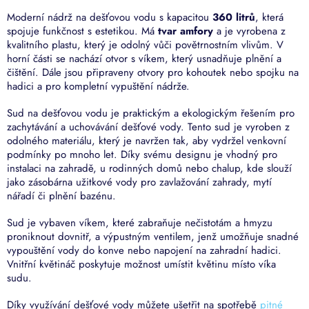
Moderní nádrž na dešťovou vodu s kapacitou
360 litrů
, která
spojuje funkčnost s estetikou. Má
tvar amfory
a je vyrobena z
kvalitního plastu, který je odolný vůči povětrnostním vlivům. V
horní části se nachází otvor s víkem, který usnadňuje plnění a
čištění. Dále jsou připraveny otvory pro kohoutek nebo spojku na
hadici a pro kompletní vypuštění nádrže.
Sud na dešťovou vodu je praktickým a ekologickým řešením pro
zachytávání a uchovávání dešťové vody. Tento sud je vyroben z
odolného materiálu, který je navržen tak, aby vydržel venkovní
podmínky po mnoho let. Díky svému designu je vhodný pro
instalaci na zahradě, u rodinných domů nebo chalup, kde slouží
jako zásobárna užitkové vody pro zavlažování zahrady, mytí
nářadí či plnění bazénu.
Sud je vybaven víkem, které zabraňuje nečistotám a hmyzu
proniknout dovnitř, a výpustným ventilem, jenž umožňuje snadné
vypouštění vody do konve nebo napojení na zahradní hadici.
Vnitřní květináč poskytuje možnost umístit květinu místo víka
sudu.
Díky využívání dešťové vody můžete ušetřit na spotřebě
pitné