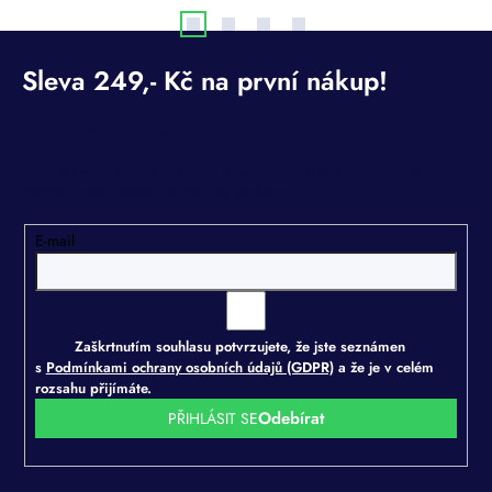
Odebírat newsletter
Vložte svůj e-mail a my vám budeme zasílat informace o
nových produktech na našem e-shopu.
E-mail
Zaškrtnutím souhlasu potvrzujete, že jste seznámen
s
Podmínkami ochrany osobních údajů (GDPR)
a že je v celém
rozsahu přijímáte.
PŘIHLÁSIT SE