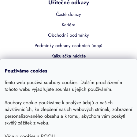
Užitečné odkazy
Časté dotazy
Kariéra
Obchodní podmínky
Podmínky ochrany osobních údajů
Kalkulačka nádrže
Dotace 50% z NZÚ
Používáme cookies
Boost by Pipdrive
Tento web používá soubory cookies. Dalším procházením
Kontakty
tohoto webu vyjadřujete souhlas s jejich používáním.
Sledujte nás
Soubory cookie používáme k analýze údajů o našich
návštěvnících, ke zlepšení našich webových stránek, zobrazení
personalizovaného obsahu a k tomu, abychom vám poskytli
skvělý zážitek z webu.
Více o cookies a POOU