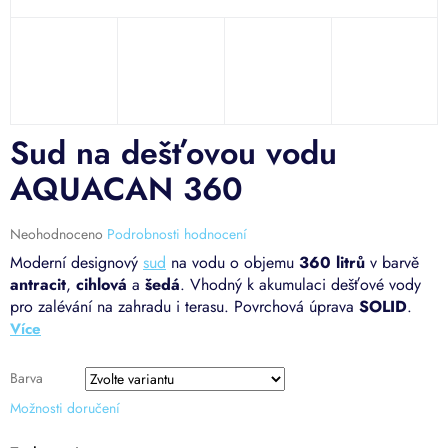
Sud na dešťovou vodu
AQUACAN 360
Průměrné
Neohodnoceno
Podrobnosti hodnocení
hodnocení
Moderní designový
sud
na vodu o objemu
360 litrů
v barvě
produktu
antracit
,
cihlová
a
šedá
. Vhodný k akumulaci dešťové vody
je
pro zalévání na zahradu i terasu. Povrchová úprava
SOLID
.
0,0
z
5
hvězdiček.
Barva
Možnosti doručení