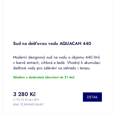
0
Sud na dešťovou vodu AQUACAN 440
S
Moderní designový sud na vodu o objemu 440 litrů
M
v barvě antracit, cihlová a šedá. Vhodný k akumulaci
v
dešťové vody pro zalévání na zahradu i terasu.
a
Povrchová úprava...
t
Skladem u dodavatele (doručení do 21 dní)
P
h
p
je
3 280 Kč
DETAIL
5
2 710,70 Kč bez DPH
2 
z
Kód:
ICAN440-S443
K
5
h