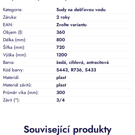
Kategorie
:
Sudy na dešťovou vodu
Záruka
:
2 roky
EAN
:
Zvolte variantu
Objem (l)
:
360
Délka (mm)
:
800
Šířka (mm)
:
720
Výška (mm)
:
1200
Barva
:
šedá
,
cihlová
,
antracitová
Kód barvy
:
S443, R736, S433
Materiál
:
plast
Materiál závitů
:
plast
Průměr víka (mm)
:
300
Závit (")
:
3/4
Související produkty