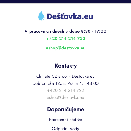
Z
á
p
a
t
í
+420 214 214 722
eshop
@
destovka.eu
Kontakty
Climate CZ s.r.o. - Dešťovka.eu
Dobronická 1258, Praha 4, 148 00
+420 214 214 722
eshop@destovka.eu
Doporučujeme
Podzemní nádrže
Odpadní vody