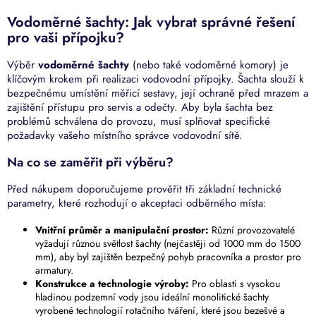
o
d
v
Vodoměrné šachty: Jak vybrat správné řešení
a
á
c
pro vaši přípojku?
n
í
í
p
Výběr
vodoměrné šachty
(nebo také vodoměrné komory) je
r
klíčovým krokem při realizaci vodovodní přípojky. Šachta slouží k
v
bezpečnému umístění měřicí sestavy, její ochraně před mrazem a
k
zajištění přístupu pro servis a odečty. Aby byla šachta bez
y
problémů schválena do provozu, musí splňovat specifické
v
požadavky vašeho místního správce vodovodní sítě.
ý
p
Na co se zaměřit při výběru?
i
s
Před nákupem doporučujeme prověřit tři základní technické
u
parametry, které rozhodují o akceptaci odběrného místa:
Vnitřní průměr a manipulační prostor:
Různí provozovatelé
vyžadují různou světlost šachty (nejčastěji od 1000 mm do 1500
mm), aby byl zajištěn bezpečný pohyb pracovníka a prostor pro
armatury.
Konstrukce a technologie výroby:
Pro oblasti s vysokou
hladinou podzemní vody jsou ideální monolitické šachty
vyrobené technologií rotačního tváření, které jsou bezešvé a