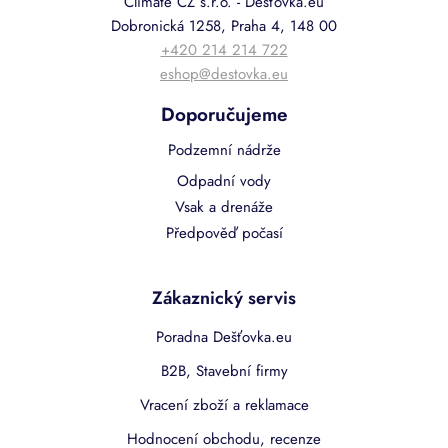
Climate CZ s.r.o. - Dešťovka.eu
Dobronická 1258, Praha 4, 148 00
+420 214 214 722
eshop@destovka.eu
Doporučujeme
Podzemní nádrže
Odpadní vody
Vsak a drenáže
Předpověď počasí
Zákaznický servis
Poradna Dešťovka.eu
B2B, Stavební firmy
Vracení zboží a reklamace
Hodnocení obchodu, recenze