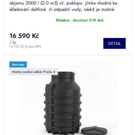
objemu 2000 l (2,0 m3) vč. poklopu. Jímka vhodná ke
skladování dešťové či odpadní vody, nádrž je možné
použít také...
Skladem - doručení 3-10 dnů
Průměrné
hodnocení
produktu
16 590 Kč
je
/ ks
DETAIL
5,0
13 710,70 Kč bez DPH
z
5
hvězdiček.
Novinka
Možný osobní odběr Praha 4