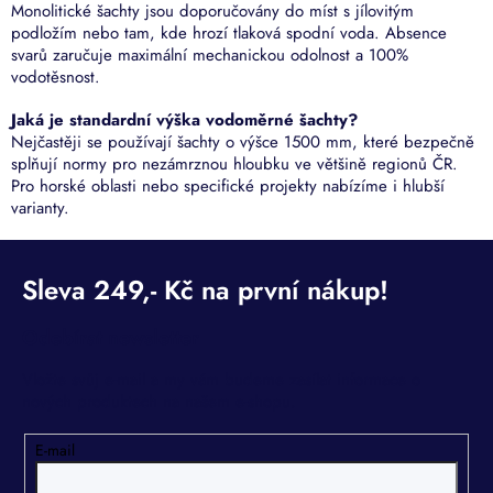
Monolitické šachty jsou doporučovány do míst s jílovitým
podložím nebo tam, kde hrozí tlaková spodní voda. Absence
svarů zaručuje maximální mechanickou odolnost a 100%
vodotěsnost.
Jaká je standardní výška vodoměrné šachty?
Nejčastěji se používají šachty o výšce 1500 mm, které bezpečně
splňují normy pro nezámrznou hloubku ve většině regionů ČR.
Pro horské oblasti nebo specifické projekty nabízíme i hlubší
varianty.
Odebírat newsletter
Vložte svůj e-mail a my vám budeme zasílat informace o
nových produktech na našem e-shopu.
E-mail