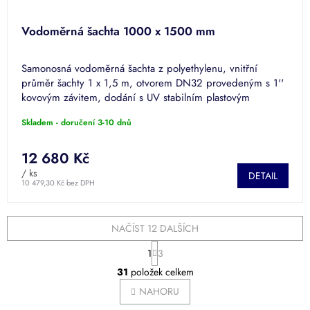
Vodoměrná šachta 1000 x 1500 mm
Samonosná vodoměrná šachta z polyethylenu, vnitřní
průměr šachty 1 x 1,5 m, otvorem DN32 provedeným s 1''
kovovým závitem, dodání s UV stabilním plastovým
poklopem.
Skladem - doručení 3-10 dnů
12 680 Kč
/ ks
DETAIL
10 479,30 Kč bez DPH
NAČÍST 12 DALŠÍCH
S
1
3
t
O
r
31
položek celkem
v
á
l
NAHORU
n
á
k