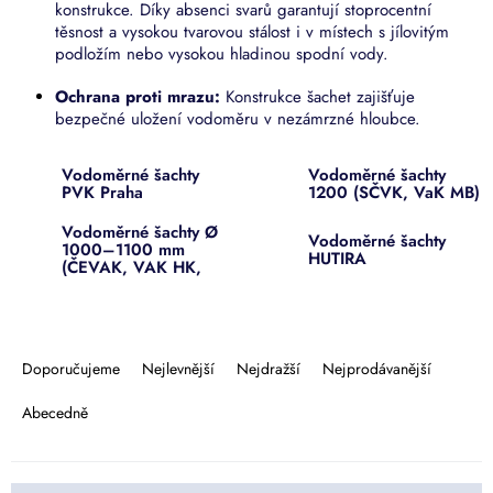
konstrukce. Díky absenci svarů garantují stoprocentní
těsnost a vysokou tvarovou stálost i v místech s jílovitým
podložím nebo vysokou hladinou spodní vody.
Ochrana proti mrazu:
Konstrukce šachet zajišťuje
bezpečné uložení vodoměru v nezámrzné hloubce.
Vodoměrné šachty
Vodoměrné šachty
PVK Praha
1200 (SČVK, VaK MB)
Vodoměrné šachty Ø
Vodoměrné šachty
1000–1100 mm
HUTIRA
(ČEVAK, VAK HK,
VHS)
Ř
a
Doporučujeme
Nejlevnější
Nejdražší
Nejprodávanější
z
e
Abecedně
n
í
p