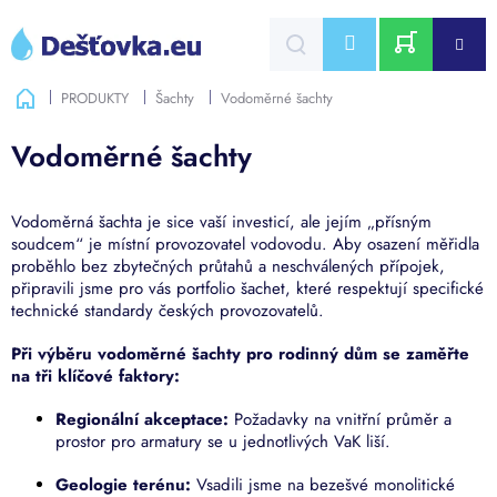
Přejít
na
CZK
obsah
NÁKUPNÍ
Domů
PRODUKTY
Šachty
Vodoměrné šachty
KOŠÍK
Vodoměrné šachty
Vodoměrná šachta je sice vaší investicí, ale jejím „přísným
soudcem“ je místní provozovatel vodovodu. Aby osazení měřidla
proběhlo bez zbytečných průtahů a neschválených přípojek,
připravili jsme pro vás portfolio šachet, které respektují specifické
technické standardy českých provozovatelů.
Při výběru vodoměrné šachty pro rodinný dům se zaměřte
na tři klíčové faktory:
Regionální akceptace:
Požadavky na vnitřní průměr a
prostor pro armatury se u jednotlivých VaK liší.
Geologie terénu:
Vsadili jsme na bezešvé monolitické