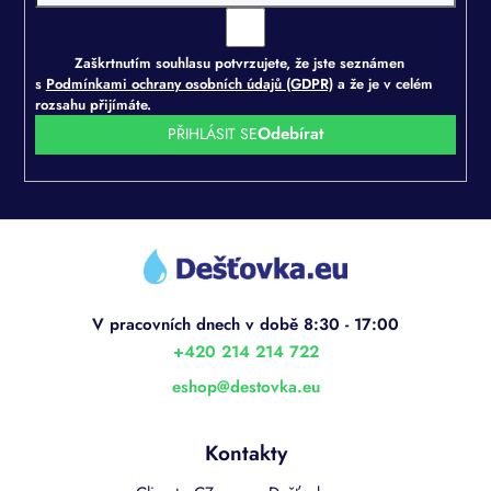
Zaškrtnutím souhlasu potvrzujete, že jste seznámen
s
Podmínkami ochrany osobních údajů (GDPR)
a že je v celém
rozsahu přijímáte.
PŘIHLÁSIT SE
Z
á
p
a
t
í
+420 214 214 722
eshop
@
destovka.eu
Kontakty