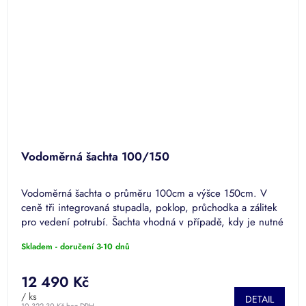
Vodoměrná šachta 100/150
Vodoměrná šachta o průměru 100cm a výšce 150cm. V
ceně tři integrovaná stupadla, poklop, průchodka a zálitek
pro vedení potrubí. Šachta vhodná v případě, kdy je nutné
vodovodní...
Skladem - doručení 3-10 dnů
12 490 Kč
/ ks
DETAIL
10 322,30 Kč bez DPH