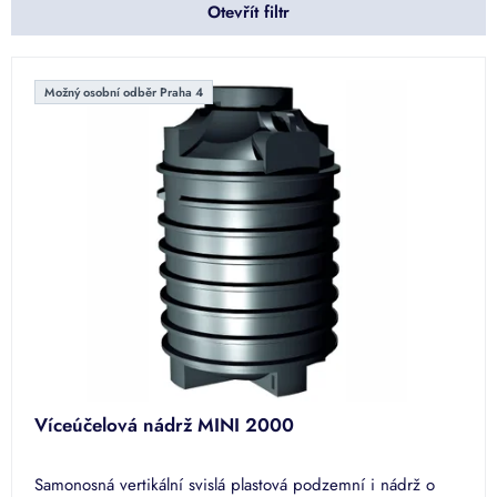
Otevřít filtr
r
o
d
V
u
ý
Možný osobní odběr Praha 4
k
p
t
i
ů
s
p
r
o
d
u
k
t
ů
Víceúčelová nádrž MINI 2000
Samonosná vertikální svislá plastová podzemní i nádrž o