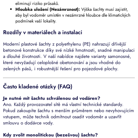
eliminují riziko průsaků.
Hloubka uložení (Nezámrznost):
Výška šachty musí zajistit,
aby byl vodoměr umístěn v nezámrzné hloubce dle klimatických
podmínek vaší lokality.
Rozdíly v materiálech a instalaci
Moderní plastové šachty z polyethylenu (PE) nahrazují dřívější
betonové konstrukce díky své nízké hmotnosti, snadné manipulaci
a dlouhé životnosti. V naší nabídce najdete varianty samonosné,
které nevyžadují celoplošné obetonování a jsou vhodné do
zelených pásů, i robustnější řešení pro pojezdové plochy.
Často kladené otázky (FAQ)
Je nutné mít šachtu schválenou od vodáren?
Ano. Každý provozovatel sítě má vlastní technické standardy.
Pokud zakoupíte šachtu s menším průměrem nebo nevyhovujícím
vstupem, může technik odmítnout osadit vodoměr a uzavřít
smlouvu o dodávce vody.
Kdy zvolit monolitickou (bezešvou) šachtu?