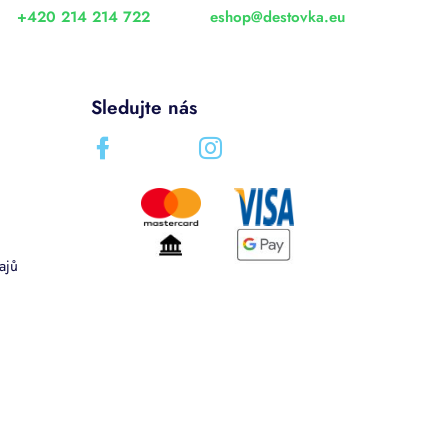
+420 214 214 722
eshop
@
destovka.eu
Sledujte nás
ajů