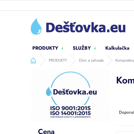
Přejít
na
obsah
PRODUKTY
SLUŽBY
Kalkulačka
Domů
PRODUKTY
Dům a zahrada
Kompostér
P
Kom
o
s
t
r
a
Ř
n
a
Doporu
n
z
í
e
Cena
p
n