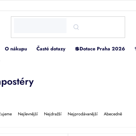
O nákupu
Časté dotazy
💲Dotace Praha 2026
y
postéry
čujeme
Nejlevnější
Nejdražší
Nejprodávanější
Abecedně