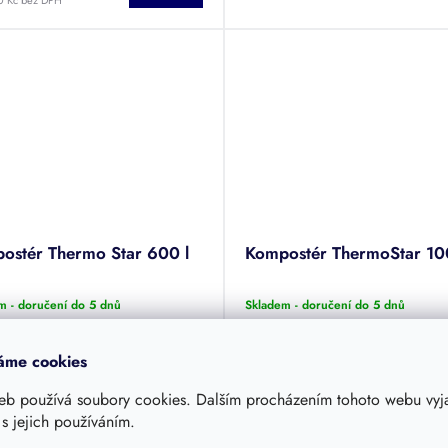
0 Kč bez DPH
ostér Thermo Star 600 l
Kompostér ThermoStar 100
m - doručení do 5 dnů
Skladem - doručení do 5 dnů
90 Kč
6 390 Kč
áme cookies
/ ks
DETAIL
DE
0 Kč bez DPH
5 281 Kč bez DPH
eb používá soubory cookies. Dalším procházením tohoto webu vyja
 s jejich používáním.