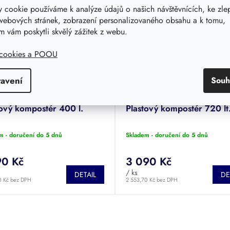
 cookie používáme k analýze údajů o našich návštěvnících, ke zle
webových stránek, zobrazení personalizovaného obsahu a k tomu,
 vám poskytli skvělý zážitek z webu.
 cookies a POOU
tavení
Souh
tový kompostér 400 l.
Plastový kompostér 720 lt
m - doručení do 5 dnů
Skladem - doručení do 5 dnů
90 Kč
3 090 Kč
/ ks
DETAIL
DE
0 Kč bez DPH
2 553,70 Kč bez DPH
O
v
l