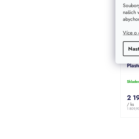
Soubory
našich 
abychom
Více o
Nas
Plas
Sklade
2 1
/ ks
1 809,9