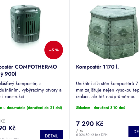
–5 %
postér COMPOTHERMO
Kompostér 1170 l.
ný 900l
lášťový kompostér, s
Unikátní síla stěn kompostérů 
dušněním, vybýracímy otvory a
mm zajišťuje nejen vysokou te
í konstrukcí
izolaci, ale též nadprůměrnou
stabilitu a životnost kompostér
m u dodavatele (doručení do 21 dní)
Skladem - doručení 3-10 dnů
let.
 Kč
7 290 Kč
90 Kč
/ ks
DE
6 024,80 Kč bez DPH
DETAIL