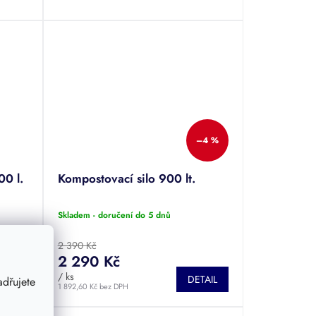
–4 %
0 l.
Kompostovací silo 900 lt.
Skladem - doručení do 5 dnů
2 390 Kč
2 290 Kč
TAIL
/ ks
DETAIL
dřujete
1 892,60 Kč bez DPH