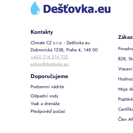
p
a
t
í
Kontakty
Zákaz
Climate CZ s.r.o. - Dešťovka.eu
Poradna
Dobronická 1258, Praha 4, 148 00
+420 214 214 722
B2B, St
eshop@destovka.eu
Vracení
Doporučujeme
Hodnoc
Podzemní nádrže
Moje d
Odpadní vody
Poptávk
Vsak a drenáže
Certifi
Předpověď počasí
Člen AP