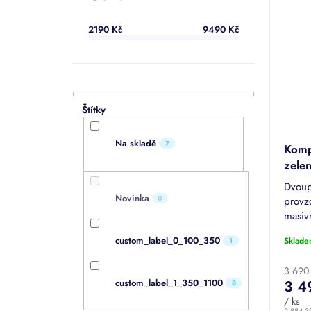
V
a
í
ý
n
p
p
2190
Kč
9490
Kč
e
r
i
l
o
s
d
p
u
r
k
o
t
d
ů
u
Na skladě
7
Kom
k
zele
t
ů
Dvoup
Novinka
0
provz
masivn
custom_label_0_100_350
Sklade
1
3 690
custom_label_1_350_1100
3 4
8
/ ks