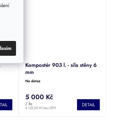
pšení
lasím
.
Kompostér 903 l. - síla stěny 6
mm
Na dotaz
5 000 Kč
/ ks
TAIL
DETAIL
4 132,20 Kč bez DPH