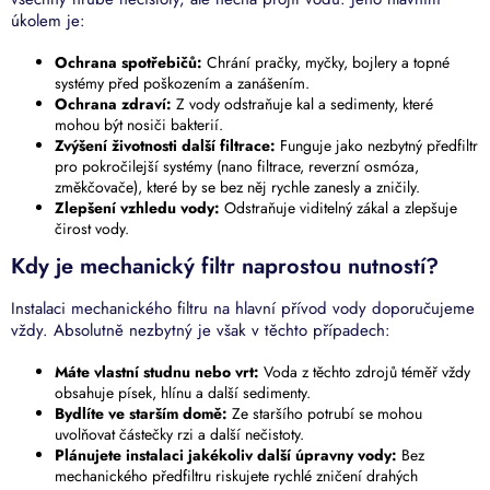
í
úkolem je:
p
r
Ochrana spotřebičů:
Chrání pračky, myčky, bojlery a topné
v
systémy před poškozením a zanášením.
k
Ochrana zdraví:
Z vody odstraňuje kal a sedimenty, které
y
mohou být nosiči bakterií.
v
Zvýšení životnosti další filtrace:
Funguje jako nezbytný předfiltr
ý
pro pokročilejší systémy (nano filtrace, reverzní osmóza,
p
změkčovače), které by se bez něj rychle zanesly a zničily.
i
Zlepšení vzhledu vody:
Odstraňuje viditelný zákal a zlepšuje
s
čirost vody.
u
Kdy je mechanický filtr naprostou nutností?
Instalaci mechanického filtru na hlavní přívod vody doporučujeme
vždy. Absolutně nezbytný je však v těchto případech:
Máte vlastní studnu nebo vrt:
Voda z těchto zdrojů téměř vždy
obsahuje písek, hlínu a další sedimenty.
Bydlíte ve starším domě:
Ze staršího potrubí se mohou
uvolňovat částečky rzi a další nečistoty.
Plánujete instalaci jakékoliv další úpravny vody:
Bez
mechanického předfiltru riskujete rychlé zničení drahých