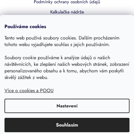
Podmínky ochrany osobních údajů
Kalkulačka nádrže
Dotace 50% z NZÚ
Používáme cookies
Boost by Pipdrive
Tento web používá soubory cookies. Dalším procházením
Kontakty
tohoto webu vyjadřujete souhlas s jejich používáním.
Sledujte nás
Soubory cookie používáme k analýze údajů o našich
návštěvnících, ke zlepšení našich webových stránek, zobrazení
personalizovaného obsahu a k tomu, abychom vám poskytli
skvělý zážitek z webu.
Více o cookies a POOU
Nastavení
Copyright 2026, Dešťovka.eu
Shoptet
Souhlasím