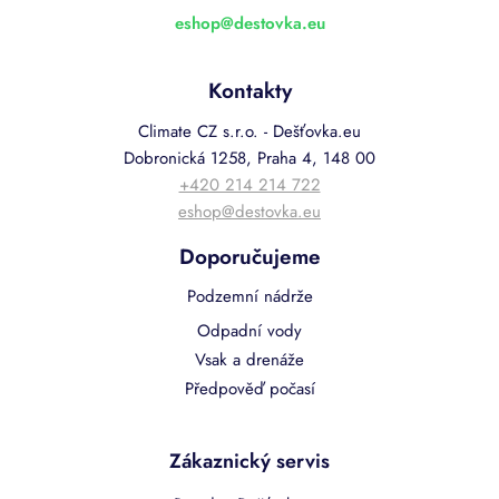
eshop
@
destovka.eu
Kontakty
Climate CZ s.r.o. - Dešťovka.eu
Dobronická 1258, Praha 4, 148 00
+420 214 214 722
eshop@destovka.eu
Doporučujeme
Podzemní nádrže
Odpadní vody
Vsak a drenáže
Předpověď počasí
Zákaznický servis