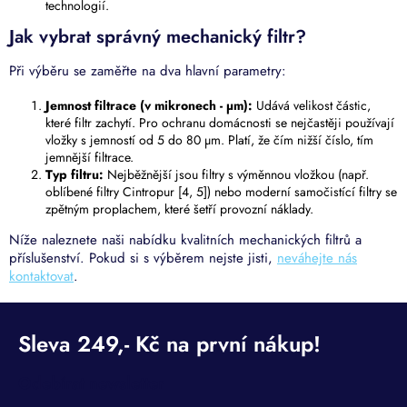
technologií.
Jak vybrat správný mechanický filtr?
Při výběru se zaměřte na dva hlavní parametry:
Jemnost filtrace (v mikronech - µm):
Udává velikost částic,
které filtr zachytí. Pro ochranu domácnosti se nejčastěji používají
vložky s jemností od 5 do 80 µm. Platí, že čím nižší číslo, tím
jemnější filtrace.
Typ filtru:
Nejběžnější jsou filtry s výměnnou vložkou (např.
oblíbené filtry Cintropur [4, 5]) nebo moderní samočistící filtry se
zpětným proplachem, které šetří provozní náklady.
Níže naleznete naši nabídku kvalitních mechanických filtrů a
příslušenství. Pokud si s výběrem nejste jisti,
neváhejte nás
kontaktovat
.
Odebírat newsletter