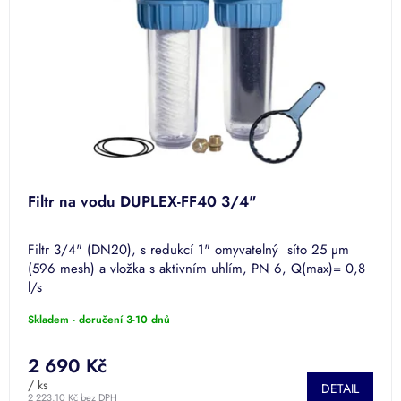
Filtr na vodu DUPLEX-FF40 3/4"
Filtr 3/4" (DN20), s redukcí 1" omyvatelný síto 25 µm
(596 mesh) a vložka s aktivním uhlím, PN 6, Q(max)= 0,8
l/s
Skladem - doručení 3-10 dnů
2 690 Kč
/ ks
DETAIL
2 223,10 Kč bez DPH