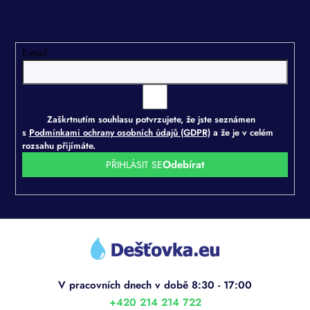
Vložte svůj e-mail a my vám budeme zasílat informace o
nových produktech na našem e-shopu.
E-mail
Zaškrtnutím souhlasu potvrzujete, že jste seznámen
s
Podmínkami ochrany osobních údajů (GDPR)
a že je v celém
rozsahu přijímáte.
PŘIHLÁSIT SE
Z
á
p
a
t
í
+420 214 214 722