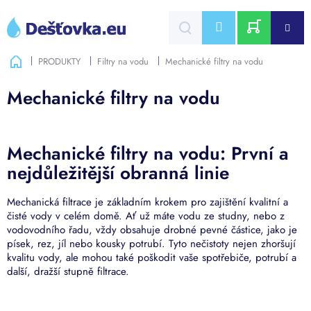
Přejít
na
CZK
obsah
NÁKUPNÍ
Domů
PRODUKTY
Filtry na vodu
Mechanické filtry na vodu
KOŠÍK
Mechanické filtry na vodu
Mechanické filtry na vodu: První a
nejdůležitější obranná linie
Mechanická filtrace je základním krokem pro zajištění kvalitní a
čisté vody v celém domě. Ať už máte vodu ze studny, nebo z
vodovodního řadu, vždy obsahuje drobné pevné částice, jako je
písek, rez, jíl nebo kousky potrubí. Tyto nečistoty nejen zhoršují
kvalitu vody, ale mohou také poškodit vaše spotřebiče, potrubí a
další, dražší stupně filtrace.