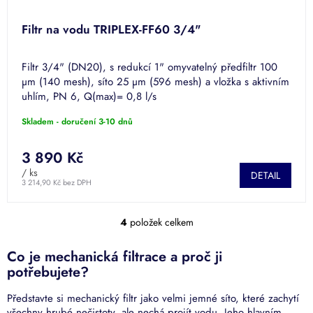
Filtr na vodu TRIPLEX-FF60 3/4"
Filtr 3/4" (DN20), s redukcí 1" omyvatelný předfiltr 100
µm (140 mesh), síto 25 µm (596 mesh) a vložka s aktivním
uhlím, PN 6, Q(max)= 0,8 l/s
Skladem - doručení 3-10 dnů
3 890 Kč
/ ks
DETAIL
3 214,90 Kč bez DPH
4
položek celkem
O
v
l
Co je mechanická filtrace a proč ji
á
potřebujete?
d
a
Představte si mechanický filtr jako velmi jemné síto, které zachytí
c
všechny hrubé nečistoty, ale nechá projít vodu. Jeho hlavním