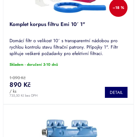
ů
–18 %
Komplet korpus filtru Emi 10´ 1"
Domácí filtr o velikost 10´ s transparentní nádobou pro
rychlou kontrolu stavu filtrační patrony. Přípojky 1". Filtr
splňuje veškeré požadavky pro efektivní filtraci.
Skladem - doručení 3-10 dnů
1 090 Kč
890 Kč
/ ks
DETAIL
735,50 Kč bez DPH