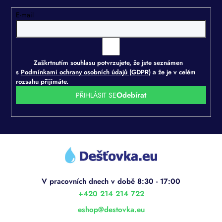
k
E-mail
y
v
ý
p
i
Zaškrtnutím souhlasu potvrzujete, že jste seznámen
s
s
Podmínkami ochrany osobních údajů (GDPR)
a že je v celém
u
rozsahu přijímáte.
PŘIHLÁSIT SE
Z
á
p
a
t
í
+420 214 214 722
eshop
@
destovka.eu