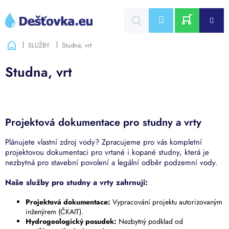
Přejít
na
CZK
obsah
NÁKUPNÍ
Domů
SLUŽBY
Studna, vrt
KOŠÍK
Studna, vrt
Projektová dokumentace pro studny a vrty
Plánujete vlastní zdroj vody? Zpracujeme pro vás kompletní
projektovou dokumentaci pro vrtané i kopané studny, která je
nezbytná pro stavební povolení a legální odběr podzemní vody.
Naše služby pro studny a vrty zahrnují:
Projektová dokumentace:
Vypracování projektu autorizovaným
inženýrem (ČKAIT).
Hydrogeologický posudek:
Nezbytný podklad od