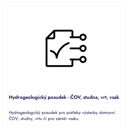
d
V
u
ý
k
p
t
i
ů
s
p
r
o
d
u
k
t
ů
Hydrogeologický posudek - ČOV, studna, vrt, vsak
Hydrogeologický posudek pro potřeby výstavby domovní
ČOV, studny, vrtu či pro záměr vsaku.