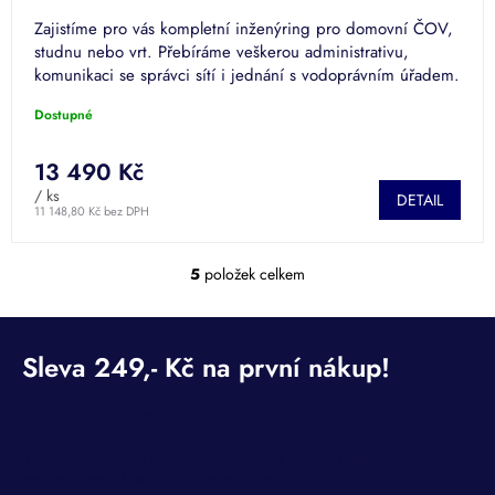
Zajistíme pro vás kompletní inženýring pro domovní ČOV,
studnu nebo vrt. Přebíráme veškerou administrativu,
komunikaci se správci sítí i jednání s vodoprávním úřadem.
🚀...
Dostupné
13 490 Kč
/ ks
DETAIL
11 148,80 Kč bez DPH
5
položek celkem
O
v
l
á
d
a
c
Odebírat newsletter
í
p
Vložte svůj e-mail a my vám budeme zasílat informace o
r
nových produktech na našem e-shopu.
v