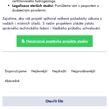
certifikovaného hydrogeologa.
Legalizace starších studní:
Pomůžeme vám s pasportem a
dodatečným povolením.
Zajistíme, aby váš projekt splňoval veškeré požadavky zákona o
vodách i místních úřadů. S naším projektem získáte jistotu
správného technického řešení i hladkého průběhu schvalování.
📝 Nezávazná poptávka projektu studny
Ř
a
Doporučujeme
Nejlevnější
Nejdražší
Nejprodávanější
z
e
Abecedně
n
í
p
Otevřít filtr
r
o