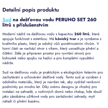
Detailní popis produktu
Sud
na dešťovou vodu PERUNO SET 260
litrů s příslušenstvím
Moderní nádrž na dešťovou vodu s kapacitou
260 litrů
, která
spojuje funkčnost s estetikou. Má
kónický
tvar
a je vyrobena z
kvalitního plastu, který je odolný vůči povětrnostním vlivům. V
horní části se nachází otvor s víkem, který usnadňuje plnění a
čištění. Dále je připraven prostor pro vyvrtání otvorů pro
kohoutek nebo spojku na hadici a pro kompletní vypuštění
nádrže.
Sud na dešťovou vodu je praktickým a ekologickým řešením pro
zachytávání a uchovávání dešťové vody. Tento sud je vyroben z
odolného materiálu, který je navržen tak, aby vydržel venkovní
podmínky po mnoho let. Díky svému designu je vhodný pro
instalaci na zahradě, u rodinných domů nebo chalup, kde slouží
jako zásobárna užitkové vody pro zavlažování zahrady, mytí
nářadí či plnění bazénu.