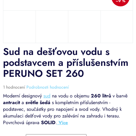
–9 %
Sud na dešťovou vodu s
podstavcem a příslušenstvím
PERUNO SET 260
Průměrné
1 hodnocení
Podrobnosti hodnocení
hodnocení
Moderní designový
sud
na vodu o objemu
260 litrů
v barvě
produktu
antracit
a
světle šedá
s kompletním příslušenstvím -
je
podstavec, součástky pro napojení a svod vody. Vhodný k
5,0
akumulaci dešťové vody pro zalévání na zahradu i terasu.
z
5
Povrchová úprava
SOLID
.
hvězdiček.