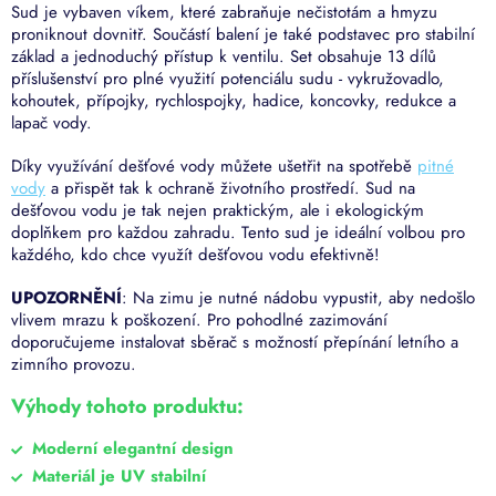
Sud je vybaven víkem, které zabraňuje nečistotám a hmyzu
proniknout dovnitř. Součástí balení je také podstavec pro stabilní
základ a jednoduchý přístup k ventilu. Set obsahuje 13 dílů
příslušenství pro plné využití potenciálu sudu - vykružovadlo,
kohoutek, přípojky, rychlospojky, hadice, koncovky, redukce a
lapač vody.
Díky využívání dešťové vody můžete ušetřit na spotřebě
pitné
vody
a přispět tak k ochraně životního prostředí. Sud na
dešťovou vodu je tak nejen praktickým, ale i ekologickým
doplňkem pro každou zahradu. Tento sud
je ideální volbou pro
každého, kdo chce využít dešťovou vodu efektivně!
UPOZORNĚNÍ
: Na zimu je nutné nádobu vypustit, aby nedošlo
vlivem mrazu k poškození. Pro pohodlné zazimování
doporučujeme instalovat sběrač s možností přepínání letního a
zimního provozu.
Výhody tohoto produktu:
Moderní elegantní design
Materiál je UV stabilní