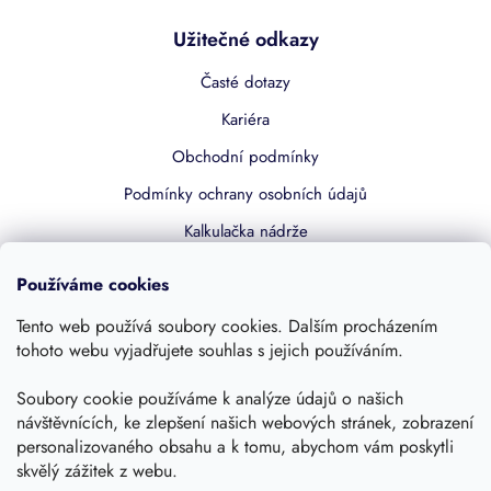
Užitečné odkazy
Časté dotazy
Kariéra
Obchodní podmínky
Podmínky ochrany osobních údajů
Kalkulačka nádrže
Dotace 50% z NZÚ
Používáme cookies
Boost by Pipdrive
Tento web používá soubory cookies. Dalším procházením
Kontakty
tohoto webu vyjadřujete souhlas s jejich používáním.
Sledujte nás
Soubory cookie používáme k analýze údajů o našich
návštěvnících, ke zlepšení našich webových stránek, zobrazení
personalizovaného obsahu a k tomu, abychom vám poskytli
skvělý zážitek z webu.