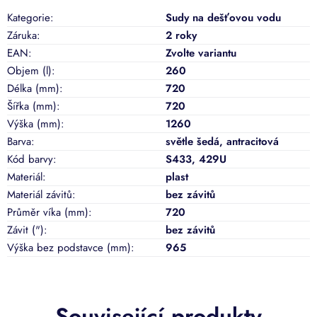
Kategorie
:
Sudy na dešťovou vodu
Záruka
:
2 roky
EAN
:
Zvolte variantu
Objem (l)
:
260
Délka (mm)
:
720
Šířka (mm)
:
720
Výška (mm)
:
1260
Barva
:
světle šedá
,
antracitová
Kód barvy
:
S433, 429U
Materiál
:
plast
Materiál závitů
:
bez závitů
Průměr víka (mm)
:
720
Závit (")
:
bez závitů
Výška bez podstavce (mm)
:
965
Související produkty