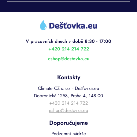
Z
á
p
a
t
í
+420 214 214 722
eshop
@
destovka.eu
Kontakty
Climate CZ s.r.o. - Dešťovka.eu
Dobronická 1258, Praha 4, 148 00
+420 214 214 722
eshop@destovka.eu
Doporučujeme
Podzemní nádrže