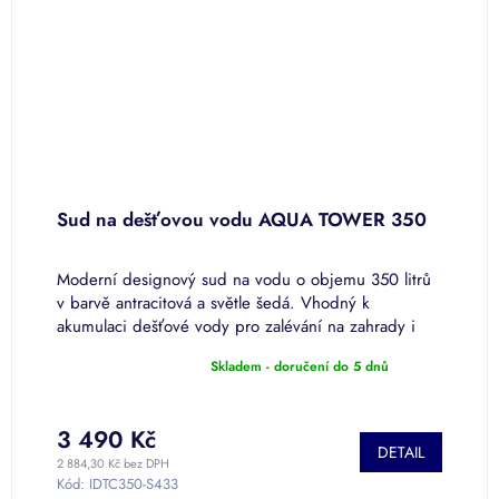
Sud na dešťovou vodu AQUA TOWER 350
S
ů
Moderní designový sud na vodu o objemu 350 litrů
M
v barvě antracitová a světle šedá. Vhodný k
l
akumulaci dešťové vody pro zalévání na zahrady i
a
terasy. Povrchová úprava PREMIUM.
P
Skladem - doručení do 5 dnů
S
Průměrné
hodnocení
produktu
je
3 490 Kč
3
DETAIL
5,0
2 884,30 Kč bez DPH
2 
z
Kód:
IDTC350-S433
K
5