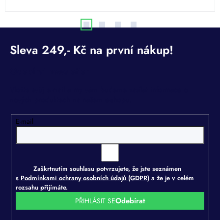
hvězdiček.
Odebírat newsletter
Vložte svůj e-mail a my vám budeme zasílat informace o
nových produktech na našem e-shopu.
E-mail
Zaškrtnutím souhlasu potvrzujete, že jste seznámen
s
Podmínkami ochrany osobních údajů (GDPR)
a že je v celém
rozsahu přijímáte.
PŘIHLÁSIT SE