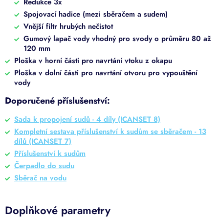
Redukce 3x
Spojovací hadice (mezi sběračem a sudem)
Vnější filtr hrubých nečistot
Gumový lapač vody vhodný pro svody o průměru 80 až
120 mm
Ploška v horní části pro navrtání vtoku z okapu
Ploška v dolní části pro navrtání otvoru pro vypouštění
vody
Doporučené příslušenství:
Sada k propojení sudů - 4 díly (ICANSET 8)
Kompletní sestava příslušenství k sudům se sběračem - 13
dílů (ICANSET 7)
Příslušenství k sudům
Čerpadlo do sudu
Sběrač na vodu
Doplňkové parametry