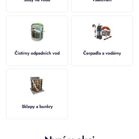
á
d
r
ž
e
n
a
Čistírny odpadních vod
Čerpadla a vodárny
d
e
š
ť
o
v
Sklepy a bunkry
o
u
v