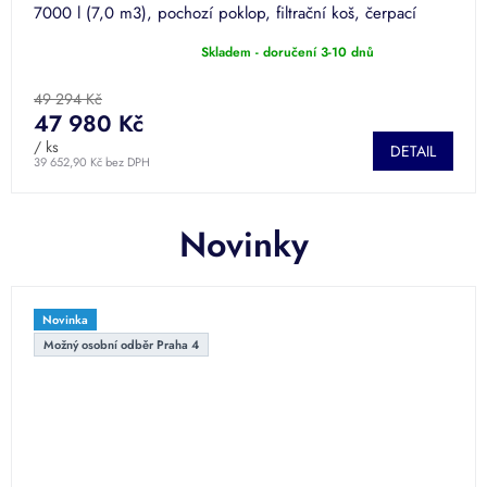
7000 l (7,0 m3), pochozí poklop, filtrační koš, čerpací
sada...
Skladem - doručení 3-10 dnů
Průměrné
hodnocení
produktu
49 294 Kč
je
47 980 Kč
5,0
/ ks
DETAIL
z
39 652,90 Kč bez DPH
5
hvězdiček.
Novinky
Novinka
Možný osobní odběr Praha 4