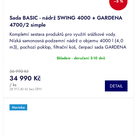
–5 %
Sada BASIC - nádrž SWING 4000 + GARDENA
4700/2 simple
Kompletní sestava produktů pro využití srážkové vody.
Nízká samonosná podzemní nádrž o objemu 4000 l (4,0
m3), pochozí poklop, filtrační koš, čerpací sada GARDENA
4700/2 simple.
Skladem - doručení 3-10 dnů
Průměrné
hodnocení
produktu
36 990 Kč
je
34 990 Kč
5,0
/ ks
DETAIL
z
28 917,40 Kč bez DPH
5
hvězdiček.
Novinka