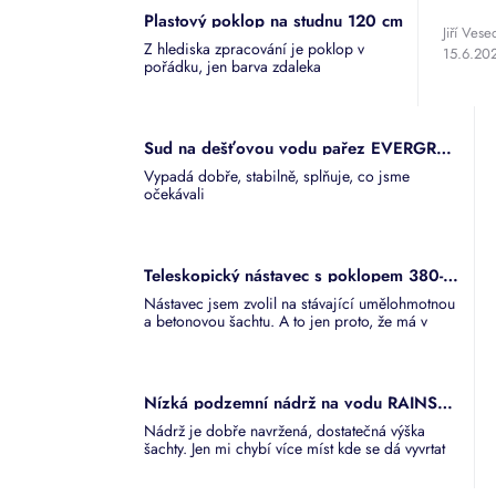
Plastový poklop na studnu 120 cm
Hodnoce
Jiří Vese
Z hlediska zpracování je poklop v
produktu
15.6.20
pořádku, jen barva zdaleka
je
neodpovídá zobrazení. Pomohlo by,
5
kdyby výrobce uváděl barvu dle
z
klasifikace RAL, aby zákazník věděl co
5
kupuje.
Sud na dešťovou vodu pařez EVERGREEN LITE 300
hvězdiče
Vypadá dobře, stabilně, splňuje, co jsme
očekávali
Teleskopický nástavec s poklopem 380-580 mm - nádrže Aqua
Nástavec jsem zvolil na stávající umělohmotnou
a betonovou šachtu. A to jen proto, že má v
základně širší poloměr a dobře sedí na
šachtách z různých materiálů. Šachty jsem
potřeboval zvýšit jen cca o 25 cm, ale jiný
vhodný nástavec jsem bohužel na trhu neobjevil!
Nízká podzemní nádrž na vodu RAINSTORE flat 3000
Zbytek jsem odřezal a vyhodil. I tak je tento
nástavec super.
Nádrž je dobře navržená, dostatečná výška
šachty. Jen mi chybí více míst kde se dá vyvrtat
přepad a vtok. Nedomyšlená ploška vzadu.
Proč?.