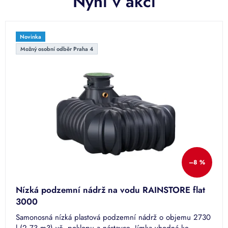
Nyní v akci
o
d
u
Novinka
,
Možný osobní odběr Praha 4
j
í
m
k
y
a
d
o
–8 %
t
a
Nízká podzemní nádrž na vodu RAINSTORE flat
c
3000
e
Samonosná nízká plastová podzemní nádrž o objemu 2730