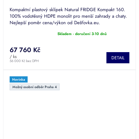
Kompaktní plastový sklípek Natural FRIDGE Kompakt 160.
100% vodotěsný HDPE monolit pro menší zahrady a chaty.
Nejlepší poměr cena/výkon od Dešťovka.eu.
Skladem - doručení 3-10 dnů
Průměrné
hodnocení
produktu
67 760 Kč
je
/ ks
DETAIL
5,0
56 000 Kč bez DPH
z
5
hvězdiček.
Novinka
Možný osobní odběr Praha 4