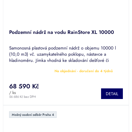
Podzemní nádrž na vodu RainStore XL 10000
Samonosná plastová podzemní nádrž o objemu 10000 l
(10,0 m3) vč. uzamykatelného poklopu, nástavce a
hladinoměru. Jímka vhodná ke skladování dešťové či
odpadní vody.
Na objednání - doručení do 4 týdnů
Průměrné
hodnocení
produktu
68 590 Kč
je
/ ks
DETAIL
5,0
56 686 Kč bez DPH
z
5
hvězdiček.
Možný osobní odběr Praha 4