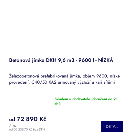
Betonová jímka DKH 9,6 m3 - 9600 l - NÍZKÁ
Železobetonová prefabrikovaná jímka, objem 9600, nízké
provedení. C40/50 XA2 armovaný výztuží a kari sítěmi
Skladem u dodavatele (doručení do 21
Průměrné
dní)
hodnocení
produktu
72 890 Kč
je
od
5,0
/ ks
DETAIL
z
od 60 239,70 Kč bez DPH