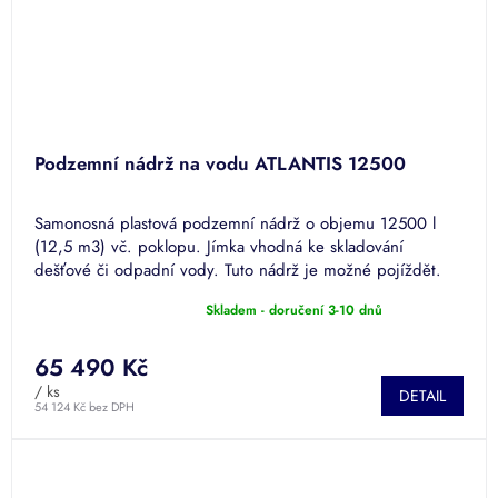
Podzemní nádrž na vodu ATLANTIS 12500
Samonosná plastová podzemní nádrž o objemu 12500 l
(12,5 m3) vč. poklopu. Jímka vhodná ke skladování
dešťové či odpadní vody. Tuto nádrž je možné pojíždět.
Skladem - doručení 3-10 dnů
Průměrné
hodnocení
produktu
65 490 Kč
je
/ ks
DETAIL
5,0
54 124 Kč bez DPH
z
5
hvězdiček.