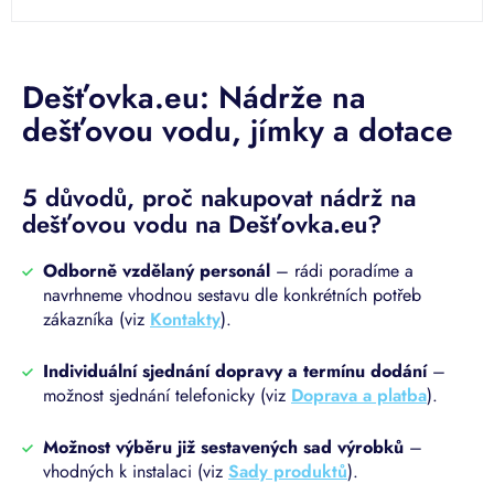
5
hvězdiček.
Dešťovka.eu: Nádrže na
dešťovou vodu, jímky a dotace
5 důvodů, proč nakupovat nádrž na
dešťovou vodu na Dešťovka.eu?
Odborně vzdělaný personál
– rádi poradíme a
navrhneme vhodnou sestavu dle konkrétních potřeb
zákazníka (viz
Kontakty
).
Individuální sjednání dopravy a termínu dodání
–
možnost sjednání telefonicky (viz
Doprava a platba
).
Možnost výběru již sestavených sad výrobků
–
vhodných k instalaci (viz
Sady produktů
).