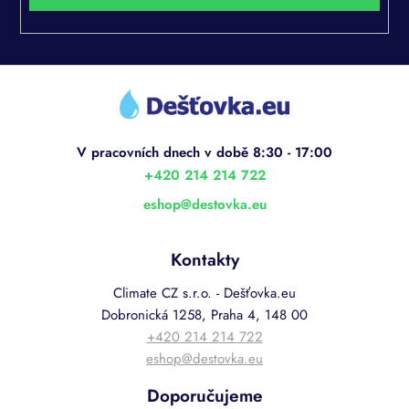
Z
á
p
a
t
í
+420 214 214 722
eshop
@
destovka.eu
Kontakty
Climate CZ s.r.o. - Dešťovka.eu
Dobronická 1258, Praha 4, 148 00
+420 214 214 722
eshop@destovka.eu
Doporučujeme