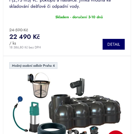
l (2,73 m3) vč. poklopu a nástavce. Jímka vhodná ke
skladování dešťové či odpadní vody.
Skladem - doručení 3-10 dnů
Průměrné
hodnocení
produktu
24 590 Kč
je
22 490 Kč
4,0
/ ks
DETAIL
z
18 586,80 Kč bez DPH
5
hvězdiček.
Možný osobní odběr Praha 4