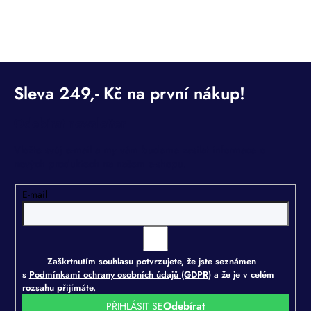
Odebírat newsletter
Vložte svůj e-mail a my vám budeme zasílat informace o
nových produktech na našem e-shopu.
E-mail
Zaškrtnutím souhlasu potvrzujete, že jste seznámen
s
Podmínkami ochrany osobních údajů (GDPR)
a že je v celém
rozsahu přijímáte.
PŘIHLÁSIT SE