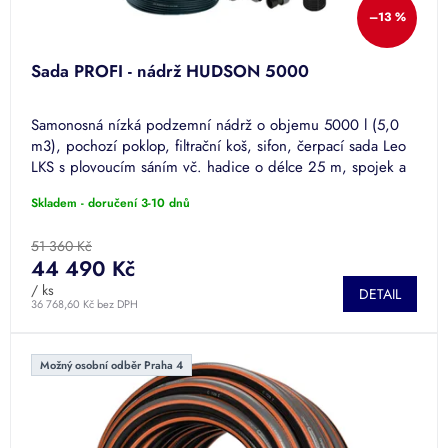
–13 %
Sada PROFI - nádrž HUDSON 5000
Samonosná nízká podzemní nádrž o objemu 5000 l (5,0
m3), pochozí poklop, filtrační koš, sifon, čerpací sada Leo
LKS s plovoucím sáním vč. hadice o délce 25 m, spojek a
vodní...
Skladem - doručení 3-10 dnů
51 360 Kč
44 490 Kč
/ ks
DETAIL
36 768,60 Kč bez DPH
Možný osobní odběr Praha 4