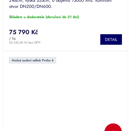
248cm, výška 355cm, o objemu 15000 litrů. Kontrolní
otvor DN200/DN600.
Skladem u dodavatele (doručení do 21 dní)
75 790 Kč
/ ks
DETAIL
62 636,40 Kč bez DPH
Možný osobní odběr Praha 4