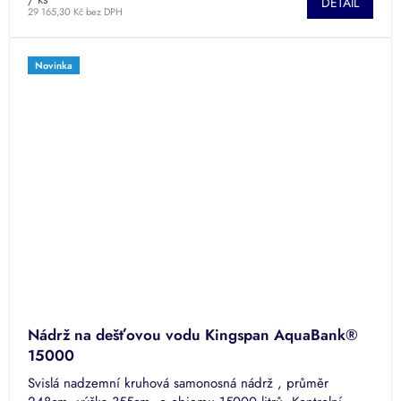
DETAIL
29 165,30 Kč bez DPH
Novinka
Nádrž na dešťovou vodu Kingspan AquaBank®
15000
Svislá nadzemní kruhová samonosná nádrž , průměr