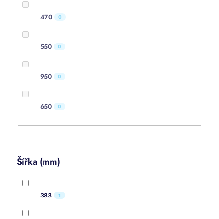
470
0
550
0
950
0
650
0
Šířka (mm)
383
1