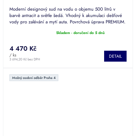
Moderní designový sud na vodu o objemu 500 litrů v
barvě antracit a světle šedá. Vhodný k akumulaci dešťové
vody pro zalévání a mytí auta. Povrchová úprava PREMIUM.
Skladem - doručení do 5 dnů
Průměrné
hodnocení
produktu
4 470 Kč
je
/ ks
DETAIL
5,0
3 694,20 Kč bez DPH
z
5
hvězdiček.
Možný osobní odběr Praha 4