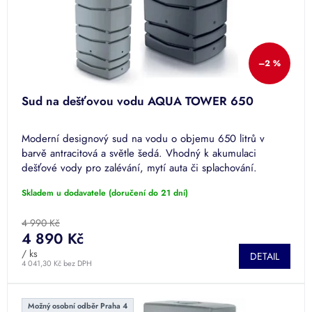
u
k
t
ů
–2 %
Sud na dešťovou vodu AQUA TOWER 650
Moderní designový sud na vodu o objemu 650 litrů v
barvě antracitová a světle šedá. Vhodný k akumulaci
dešťové vody pro zalévání, mytí auta či splachování.
Povrchová úprava...
Skladem u dodavatele (doručení do 21 dní)
4 990 Kč
4 890 Kč
/ ks
DETAIL
4 041,30 Kč bez DPH
Možný osobní odběr Praha 4