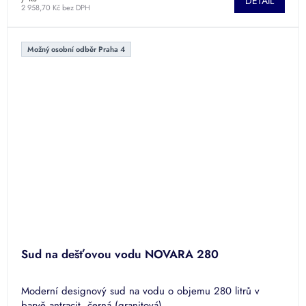
DETAIL
2 958,70 Kč bez DPH
Možný osobní odběr Praha 4
Sud na dešťovou vodu NOVARA 280
Moderní designový sud na vodu o objemu 280 litrů v
barvě antracit, černá (granitová),