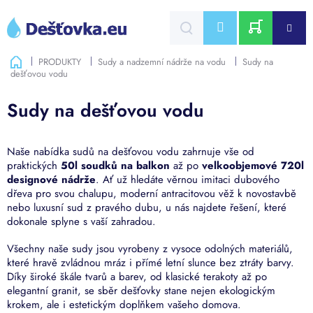
Přejít
na
CZK
obsah
NÁKUPNÍ
Domů
PRODUKTY
Sudy a nadzemní nádrže na vodu
Sudy na
dešťovou vodu
KOŠÍK
Sudy na dešťovou vodu
Naše nabídka sudů na dešťovou vodu zahrnuje vše od
praktických
50l soudků na balkon
až po
velkoobjemové 720l
designové nádrže
. Ať už hledáte věrnou imitaci dubového
dřeva pro svou chalupu, moderní antracitovou věž k novostavbě
nebo luxusní sud z pravého dubu, u nás najdete řešení, které
dokonale splyne s vaší zahradou.
Všechny naše sudy jsou vyrobeny z vysoce odolných materiálů,
které hravě zvládnou mráz i přímé letní slunce bez ztráty barvy.
Díky široké škále tvarů a barev, od klasické terakoty až po
elegantní granit, se sběr dešťovky stane nejen ekologickým
krokem, ale i estetickým doplňkem vašeho domova.