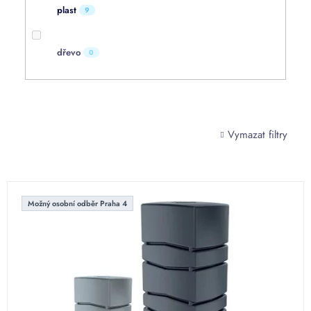
plast
9
dřevo
0
Vymazat filtry
V
ý
Možný osobní odběr Praha 4
p
i
s
p
r
o
d