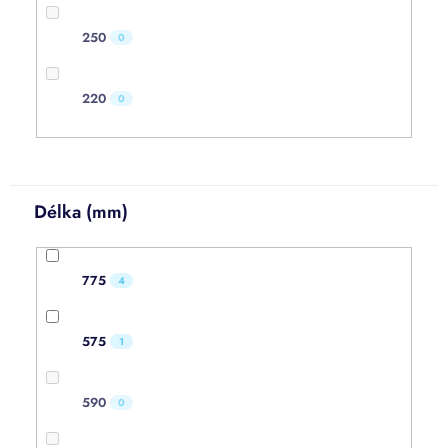
250
0
220
0
Délka (mm)
775
4
575
1
590
0