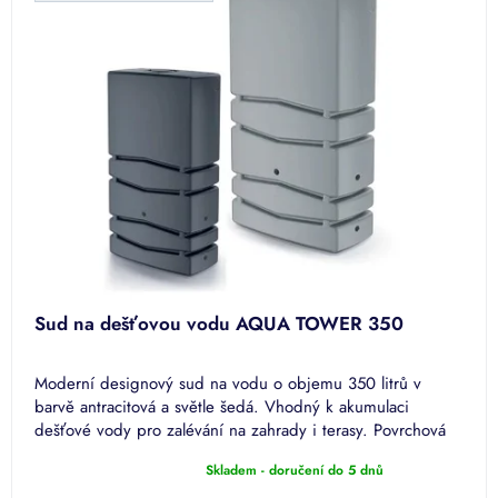
Sud na dešťovou vodu AQUA TOWER 350
Moderní designový sud na vodu o objemu 350 litrů v
barvě antracitová a světle šedá. Vhodný k akumulaci
dešťové vody pro zalévání na zahrady i terasy. Povrchová
úprava PREMIUM.
Skladem - doručení do 5 dnů
Průměrné
hodnocení