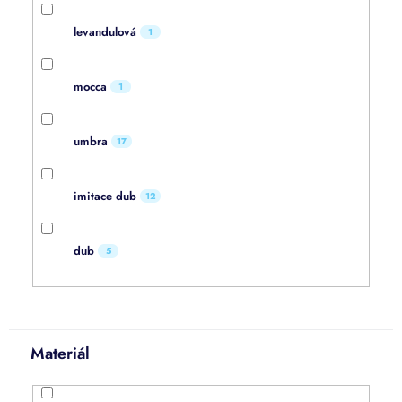
levandulová
1
mocca
1
umbra
17
imitace dub
12
dub
5
Materiál