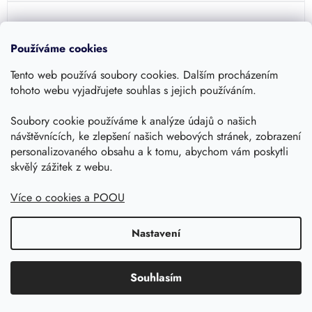
Používáme cookies
Tento web používá soubory cookies. Dalším procházením
tohoto webu vyjadřujete souhlas s jejich používáním.
Soubory cookie používáme k analýze údajů o našich
návštěvnících, ke zlepšení našich webových stránek, zobrazení
personalizovaného obsahu a k tomu, abychom vám poskytli
skvělý zážitek z webu.
–9 %
Více o cookies a POOU
Sud na dešťovou vodu s podstavcem a
Nastavení
příslušenstvím PERUNO SET 260
Moderní designový sud na vodu o objemu 260 litrů v
Souhlasím
barvě antracit a světle šedá s kompletním příslušenstvím -
podstavec, součástky pro napojení a svod...