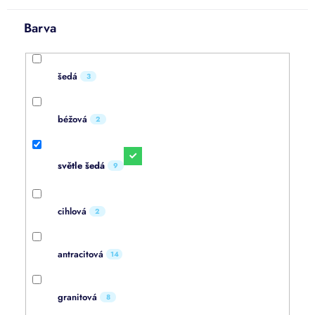
Barva
šedá
3
béžová
2
světle šedá
9
cihlová
2
antracitová
14
granitová
8