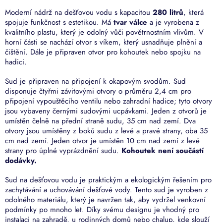
Moderní nádrž na dešťovou vodu s kapacitou
280 litrů
, která
spojuje funkčnost s estetikou. Má
tvar válce
a je vyrobena z
kvalitního plastu, který je odolný vůči povětrnostním vlivům. V
horní části se nachází otvor s víkem, který usnadňuje plnění a
čištění. Dále je připraven otvor pro kohoutek nebo spojku na
hadici.
Sud je připraven na připojení k okapovým svodům. Sud
disponuje čtyřmi závitovými otvory o průměru 2,4 cm pro
připojení vypouštěcího ventilu nebo zahradní hadice; tyto otvory
jsou vybaveny černými sudovými ucpávkami. Jeden z otvorů je
umístěn čelně na přední straně sudu, 35 cm nad zemí. Dva
otvory jsou umístěny z boků sudu z levé a pravé strany, oba 35
cm nad zemí. Jeden otvor je umístěn 10 cm nad zemí z levé
strany pro úplné vyprázdnění sudu.
Kohoutek není součástí
dodávky.
Sud na dešťovou vodu je praktickým a ekologickým řešením pro
zachytávání a uchovávání dešťové vody. Tento sud je vyroben z
odolného materiálu, který je navržen tak, aby vydržel venkovní
podmínky po mnoho let. Díky svému designu je vhodný pro
instalaci na zahradě, u rodinných domů nebo chalup, kde slouží