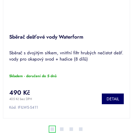
Sběrač dešťové vody Waterform
Sběrač s dvojitým sítkem, vnitřní filtr hrubých nečistot dešť.
vody pro okapový svod + hadice (8 dílů)
Skladem - doručení do 5 dnů
490 Kč
DETAIL
405 Kč bez DPH
Kód:
IFILWS-S411