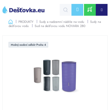
Přejít
na
CZK
obsah
NÁKUPNÍ
Domů
PRODUKTY
Sudy a nadzemní nádrže na vodu
Sudy na
dešťovou vodu
Sud na dešťovou vodu NOVARA 280
KOŠÍK
Možný osobní odběr Praha 4