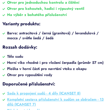
Otvor pro jednoduchou kontrolu a čištění
Otvor pro kohoutek, hadici i výpustný ventil
Na výběr z bohatého příslušenství
Varianty produktu:
Barva: antracitová / černá (granitová) / levandulová /
mocca / světle šedá / šedá
Rozsah dodávky:
Tělo sudu
Horní víko vhodné i pro vložení čerpadla (průměr 57 cm)
Ploška v horní části pro navrtání vtoku z okapu
Otvor pro vypouštění vody
Doporučené příslušenství:
Sada k propojení sudů - 4 díly (ICANSET 8)
Kompletní sestava příslušenství k sudům se sběračem - 13
dílů (ICANSET 7)