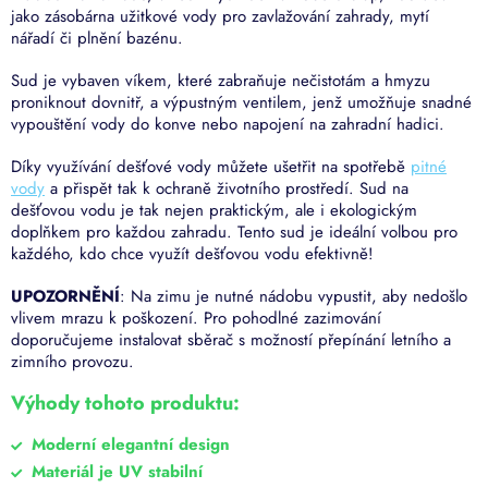
jako zásobárna užitkové vody pro zavlažování zahrady, mytí
nářadí či plnění bazénu.
Sud je vybaven víkem, které zabraňuje nečistotám a hmyzu
proniknout dovnitř, a výpustným ventilem, jenž umožňuje snadné
vypouštění vody do konve nebo napojení na zahradní hadici.
Díky využívání dešťové vody můžete ušetřit na spotřebě
pitné
vody
a přispět tak k ochraně životního prostředí. Sud na
dešťovou vodu je tak nejen praktickým, ale i ekologickým
doplňkem pro každou zahradu. Tento sud
je ideální volbou pro
každého, kdo chce využít dešťovou vodu efektivně!
UPOZORNĚNÍ
: Na zimu je nutné nádobu vypustit, aby nedošlo
vlivem mrazu k poškození. Pro pohodlné zazimování
doporučujeme instalovat sběrač s možností přepínání letního a
zimního provozu.
Výhody tohoto produktu:
Moderní elegantní design
Materiál je UV stabilní