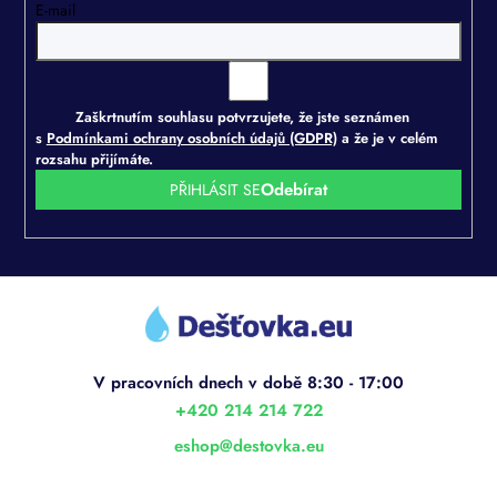
E-mail
Zaškrtnutím souhlasu potvrzujete, že jste seznámen
s
Podmínkami ochrany osobních údajů (GDPR)
a že je v celém
rozsahu přijímáte.
PŘIHLÁSIT SE
Z
á
p
a
t
í
+420 214 214 722
eshop
@
destovka.eu