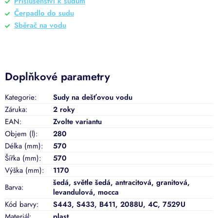
Příslušenství k sudům
Čerpadlo do sudu
Sběrač na vodu
Doplňkové parametry
Kategorie
:
Sudy na dešťovou vodu
Záruka
:
2 roky
EAN
:
Zvolte variantu
Objem (l)
:
280
Délka (mm)
:
570
Šířka (mm)
:
570
Výška (mm)
:
1170
šedá
,
světle šedá
,
antracitová
,
granitová
,
Barva
:
levandulová
,
mocca
Kód barvy
:
S443, S433, B411, 2088U, 4C, 7529U
Materiál
:
plast