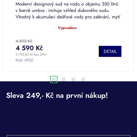
Moderní designový sud na vodu o objemu 350 litrů
O
ný
v barvě umbra - imituje vzhled dubového sudu.
o
Vhodný k akumulaci dešťové vody pro zalévání, mytí
V
auta či splachování.
Vyprodáno
S
Průměrné
hodnocení
produktu
4 892 Kč
je
4 590 Kč
1
DETAIL
5,0
3 793,40 Kč bez DPH
13
z
Kód:
6932
K
5
hvězdiček.
Odebírat newsletter
Vložte svůj e-mail a my vám budeme zasílat informace o
nových produktech na našem e-shopu.