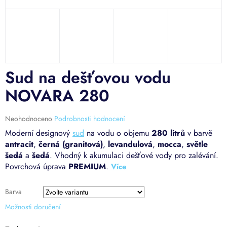
Sud na dešťovou vodu
NOVARA 280
Průměrné
Neohodnoceno
Podrobnosti hodnocení
hodnocení
Moderní designový
sud
na vodu o objemu
280 litrů
v barvě
produktu
antracit
,
černá (granitová)
,
levandulová
,
mocca
,
světle
je
šedá
a
šedá
. Vhodný k akumulaci dešťové vody pro zalévání.
0,0
Povrchová úprava
PREMIUM
.
z
5
hvězdiček.
Barva
Možnosti doručení