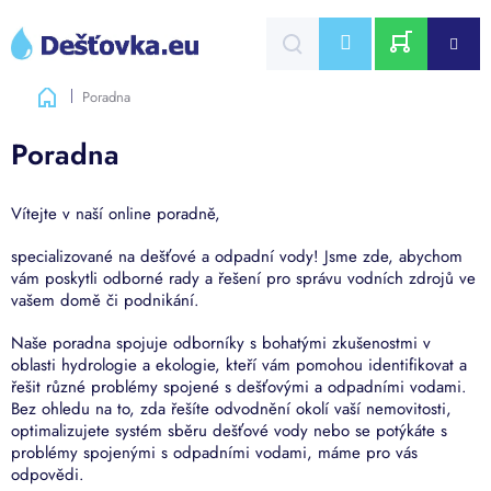
Přejít
na
CZK
obsah
NÁKUPNÍ
Domů
Poradna
KOŠÍK
Poradna
Vítejte v naší online poradně,
specializované na dešťové a odpadní vody! Jsme zde, abychom
vám poskytli odborné rady a řešení pro správu vodních zdrojů ve
vašem domě či podnikání.
Naše poradna spojuje odborníky s bohatými zkušenostmi v
oblasti hydrologie a ekologie, kteří vám pomohou identifikovat a
řešit různé problémy spojené s dešťovými a odpadními vodami.
Bez ohledu na to, zda řešíte odvodnění okolí vaší nemovitosti,
optimalizujete systém sběru dešťové vody nebo se potýkáte s
problémy spojenými s odpadními vodami, máme pro vás
odpovědi.