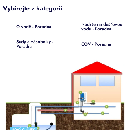
Vybírejte z kategorií
Nádrže na dešťovou
O vodě - Poradna
vodu - Poradna
Sudy a zásobníky -
ČOV - Poradna
Poradna
V
ý
p
i
s
č
l
á
n
k
ů