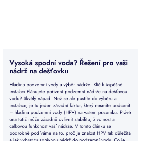
Vysoká spodní voda? Řešení pro vaši
nádrž na dešťovku
Hladina podzemní vody a výběr nádrže: Klíč k úspěšné
instalaci Plánujete pořízení podzemní nádrže na dešťovou
vodu? Skvělý nápad! Než se ale pustíte do výběru a
instalace, je tu jeden zásadní faktor, který nesmíte podcenit
– hladina podzemní vody (HPV) na vašem pozemku. Právě
ona totiž může zásadně ovlivnit stabilitu, životnost a
celkovou funkčnost vaší nádrže. V tomto článku se
podrobně podíváme na to, proč je znalost HPV tak důležitá
a jak vybrat tu správnou nádrž do podzemní vody. Co je