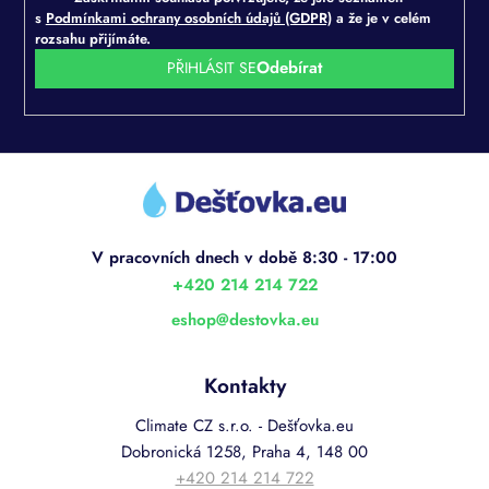
s
s
Podmínkami ochrany osobních údajů (GDPR)
a že je v celém
u
rozsahu přijímáte.
PŘIHLÁSIT SE
Z
á
p
a
t
í
+420 214 214 722
eshop
@
destovka.eu
Kontakty
Climate CZ s.r.o. - Dešťovka.eu
Dobronická 1258, Praha 4, 148 00
+420 214 214 722