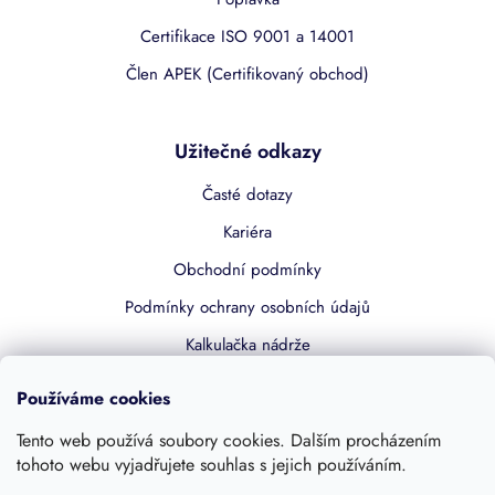
Certifikace ISO 9001 a 14001
Člen APEK (Certifikovaný obchod)
Užitečné odkazy
Časté dotazy
Kariéra
Obchodní podmínky
Podmínky ochrany osobních údajů
Kalkulačka nádrže
Dotace 50% z NZÚ
Používáme cookies
Boost by Pipdrive
Tento web používá soubory cookies. Dalším procházením
Kontakty
tohoto webu vyjadřujete souhlas s jejich používáním.