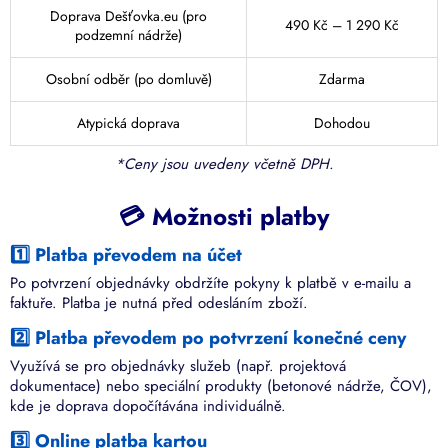
Doprava Dešťovka.eu (pro
490 Kč – 1 290 Kč
podzemní nádrže)
Osobní odběr (po domluvě)
Zdarma
Atypická doprava
Dohodou
*Ceny jsou uvedeny včetně DPH.
💳 Možnosti platby
1️⃣ Platba převodem na účet
Po potvrzení objednávky obdržíte pokyny k platbě v e-mailu a
faktuře. Platba je nutná před odesláním zboží.
2️⃣ Platba převodem po potvrzení konečné ceny
Využívá se pro objednávky služeb (např. projektová
dokumentace) nebo speciální produkty (betonové nádrže, ČOV),
kde je doprava dopočítávána individuálně.
3️⃣ Online platba kartou