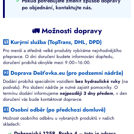
Pokud potřebujete změnit způsob dopravy
po objednání, kontaktujte nás.
🚛 Možnosti dopravy
1️⃣ Kurýrní služba (TopTrans, DHL, DPD)
Pro menší a středně velké produkty vybíráme nejvhodnějšího
přepravce. O dni doručení budete informováni dopředu,
doručení probíhá obvykle mezi 9:00–16:00.
2️⃣ Doprava Dešťovka.eu (pro podzemní nádrže)
Dodání probíhá speciálním vozidlem
bez hydraulické ruky
(na
podvalu). Pro složení nádrže je nutné zajistit pomocníky. O
termínu dodání informujeme
nejpozději 3 dny předem
, v den
doručení vás bude kontaktovat dopravce.
3️⃣ Osobní odběr (po předchozí domluvě)
Možnost osobního odběru u vybraných produktů v našich
skladech:
Dobronická 1258, Praha 4
– toto je adresa