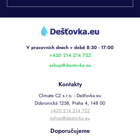
Z
á
p
a
t
í
+420 214 214 722
eshop
@
destovka.eu
Kontakty
Climate CZ s.r.o. - Dešťovka.eu
Dobronická 1258, Praha 4, 148 00
+420 214 214 722
eshop@destovka.eu
Doporučujeme