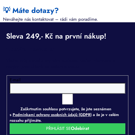
💡 Máte dotazy?
Neváhejte nás kontaktovat – rádi vám poradíme.
Odebírat newsletter
Vložte svůj e-mail a my vám budeme zasílat informace o
nových produktech na našem e-shopu.
E-mail
Zaškrtnutím souhlasu potvrzujete, že jste seznámen
s
Podmínkami ochrany osobních údajů (GDPR)
a že je v celém
rozsahu přijímáte.
PŘIHLÁSIT SE