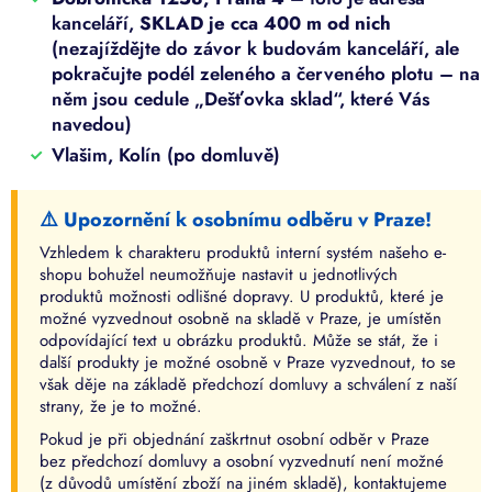
kanceláří,
SKLAD je cca 400 m od nich
(nezajíždějte do závor k budovám kanceláří, ale
pokračujte podél zeleného a červeného plotu – na
něm jsou cedule „Dešťovka sklad“, které Vás
navedou)
Vlašim, Kolín (po domluvě)
⚠️ Upozornění k osobnímu odběru v Praze!
Vzhledem k charakteru produktů interní systém našeho e-
shopu bohužel neumožňuje nastavit u jednotlivých
produktů možnosti odlišné dopravy. U produktů, které je
možné vyzvednout osobně na skladě v Praze, je umístěn
odpovídající text u obrázku produktů. Může se stát, že i
další produkty je možné osobně v Praze vyzvednout, to se
však děje na základě předchozí domluvy a schválení z naší
strany, že je to možné.
Pokud je při objednání zaškrtnut osobní odběr v Praze
bez předchozí domluvy a osobní vyzvednutí není možné
(z důvodů umístění zboží na jiném skladě), kontaktujeme