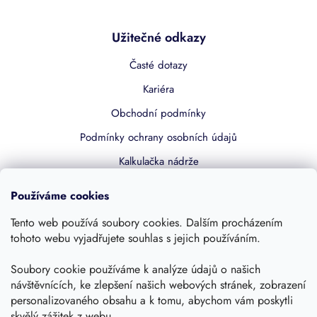
Užitečné odkazy
Časté dotazy
Kariéra
Obchodní podmínky
Podmínky ochrany osobních údajů
Kalkulačka nádrže
Dotace 50% z NZÚ
Používáme cookies
Boost by Pipdrive
Tento web používá soubory cookies. Dalším procházením
Kontakty
tohoto webu vyjadřujete souhlas s jejich používáním.
Soubory cookie používáme k analýze údajů o našich
Sledujte nás
návštěvnících, ke zlepšení našich webových stránek, zobrazení
personalizovaného obsahu a k tomu, abychom vám poskytli
skvělý zážitek z webu.