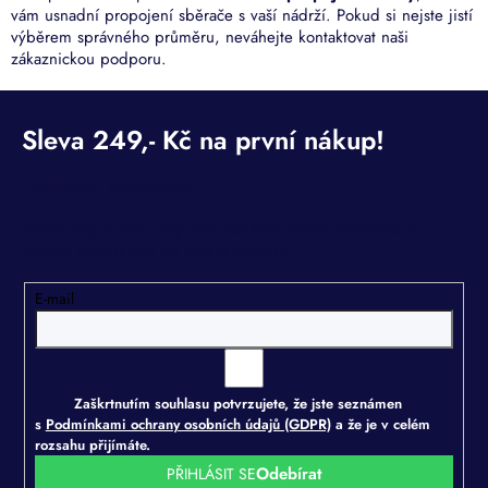
vám usnadní propojení sběrače s vaší nádrží. Pokud si nejste jistí
výběrem správného průměru, neváhejte kontaktovat naši
zákaznickou podporu.
Odebírat newsletter
Vložte svůj e-mail a my vám budeme zasílat informace o
nových produktech na našem e-shopu.
E-mail
Zaškrtnutím souhlasu potvrzujete, že jste seznámen
s
Podmínkami ochrany osobních údajů (GDPR)
a že je v celém
rozsahu přijímáte.
PŘIHLÁSIT SE