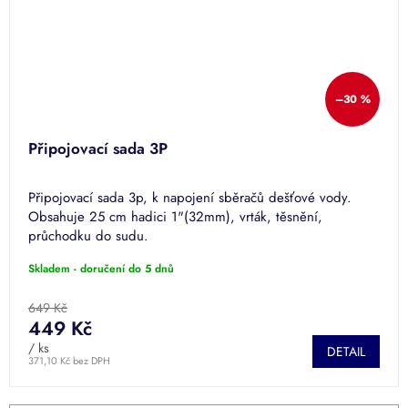
–30 %
Připojovací sada 3P
Připojovací sada 3p, k napojení sběračů dešťové vody.
Obsahuje 25 cm hadici 1"(32mm), vrták, těsnění,
průchodku do sudu.
Skladem - doručení do 5 dnů
649 Kč
449 Kč
/ ks
DETAIL
371,10 Kč bez DPH