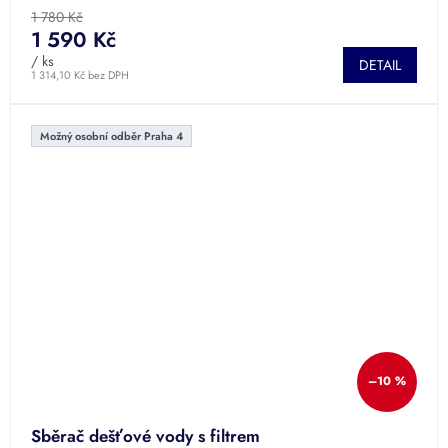
produktu
1 780 Kč
je
1 590 Kč
4,5
/ ks
DETAIL
z
1 314,10 Kč bez DPH
5
hvězdiček.
Možný osobní odběr Praha 4
–10 %
Sběrač dešťové vody s filtrem