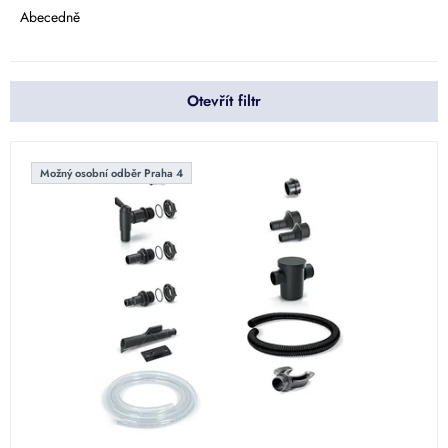
e
Abecedně
n
í
p
Otevřít filtr
r
o
d
V
u
ý
Možný osobní odběr Praha 4
k
p
t
i
ů
s
p
r
o
d
u
k
t
ů