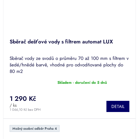
Sběrač dešťové vody s filtrem automat LUX
Sběrač vody ze svodů o průměru 70 až 100 mm s filtrem v
šedé/hnědé barvě, vhodné pro odvodňované plochy do
80 m2
Skladem - doručení do 5 dnů
Průměrné
hodnocení
produktu
1 290 Kč
je
/ ks
DETAIL
5,0
1 066,10 Kč bez DPH
z
5
hvězdiček.
Možný osobní odběr Praha 4