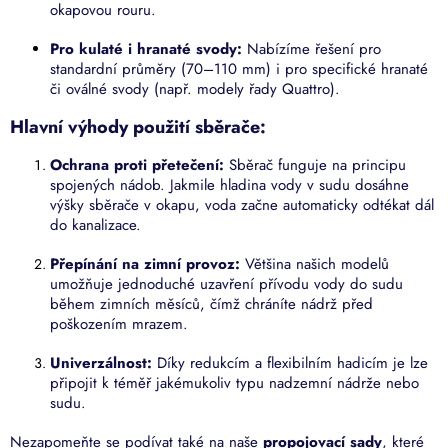
okapovou rouru.
Pro kulaté i hranaté svody:
Nabízíme řešení pro
standardní průměry (70–110 mm) i pro specifické hranaté
či oválné svody (např. modely řady Quattro).
Hlavní výhody použití sběrače:
Ochrana proti přetečení:
Sběrač funguje na principu
spojených nádob. Jakmile hladina vody v sudu dosáhne
výšky sběrače v okapu, voda začne automaticky odtékat dál
do kanalizace.
Přepínání na zimní provoz:
Většina našich modelů
umožňuje jednoduché uzavření přívodu vody do sudu
během zimních měsíců, čímž chráníte nádrž před
poškozením mrazem.
Univerzálnost:
Díky redukcím a flexibilním hadicím je lze
připojit k téměř jakémukoliv typu nadzemní nádrže nebo
sudu.
Nezapomeňte se podívat také na naše
propojovací sady
, které