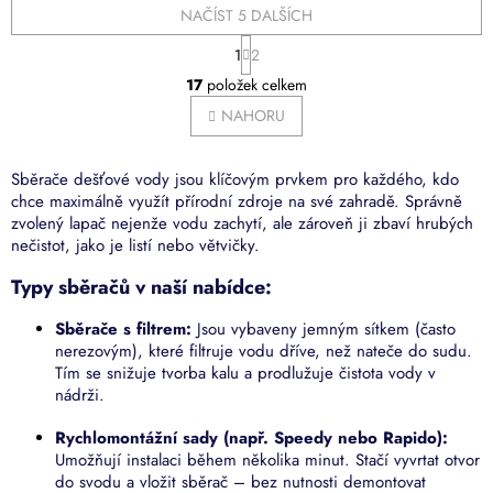
NAČÍST 5 DALŠÍCH
S
1
2
t
O
r
17
položek celkem
v
á
l
NAHORU
n
á
k
o
d
v
a
Sběrače dešťové vody jsou klíčovým prvkem pro každého, kdo
á
c
chce maximálně využít přírodní zdroje na své zahradě. Správně
n
í
zvolený lapač nejenže vodu zachytí, ale zároveň ji zbaví hrubých
í
p
nečistot, jako je listí nebo větvičky.
r
v
Typy sběračů v naší nabídce:
k
y
Sběrače s filtrem:
Jsou vybaveny jemným sítkem (často
v
nerezovým), které filtruje vodu dříve, než nateče do sudu.
ý
Tím se snižuje tvorba kalu a prodlužuje čistota vody v
p
nádrži.
i
s
Rychlomontážní sady (např. Speedy nebo Rapido):
u
Umožňují instalaci během několika minut. Stačí vyvrtat otvor
do svodu a vložit sběrač – bez nutnosti demontovat