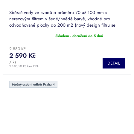
Sběrač vody ze svodů o průměru 70 až 100 mm s
nerezovým filtrem v šedé/hnědé barvě, vhodné pro
odvodňované plochy do 200 m2 (nový design filtru se
75% větší plochou filtrace)
Skladem - doručení do 5 dnů
Průměrné
hodnocení
produktu
2 880 Kč
je
2 590 Kč
5,0
/ ks
DETAIL
z
2 140,50 Kč bez DPH
5
hvězdiček.
Možný osobní odběr Praha 4