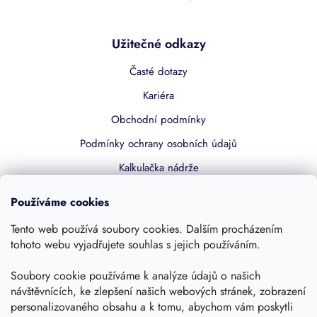
Užitečné odkazy
Časté dotazy
Kariéra
Obchodní podmínky
Podmínky ochrany osobních údajů
Kalkulačka nádrže
Dotace 50% z NZÚ
Používáme cookies
Boost by Pipdrive
Tento web používá soubory cookies. Dalším procházením
Kontakty
tohoto webu vyjadřujete souhlas s jejich používáním.
Soubory cookie používáme k analýze údajů o našich
Sledujte nás
návštěvnících, ke zlepšení našich webových stránek, zobrazení
personalizovaného obsahu a k tomu, abychom vám poskytli