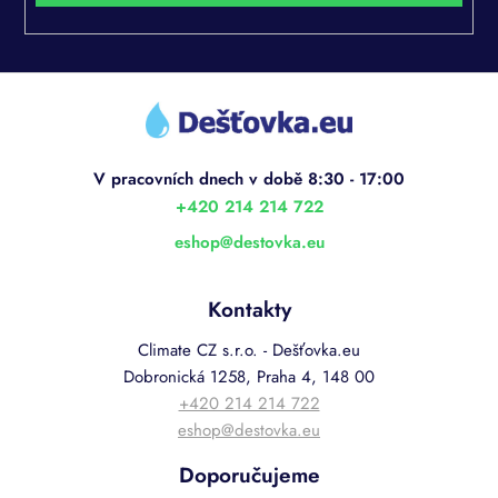
Z
á
p
a
t
í
+420 214 214 722
eshop
@
destovka.eu
Kontakty
Climate CZ s.r.o. - Dešťovka.eu
Dobronická 1258, Praha 4, 148 00
+420 214 214 722
eshop@destovka.eu
Doporučujeme