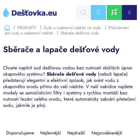
Přejít
na
CZK
obsah
NÁKUPNÍ
Domů
PRODUKTY
Sudy a nadzemní nádrže na vodu
Příslušenství
pro sudy a nadzemní nádrže
Sběrače dešťové vody
KOŠÍK
Sběrače a lapače dešťové vody
Chcete naplnit sud dešťovou vodou bez nutnosti složitých úprav
okapového systému?
Sběrače dešťové vody
(neboli lapače)
představují elegantní a efektivní způsob, jak svést vodu z
okapového svodu přímo do vaší nádrže. V naší nabídce najdete
modely se samočistícími filtry i systémy s rychlou montáží bez
nutnosti řezání celého svodu, které automaticky zabrání přetečení
sudu, jakmile je plný.
Ř
a
Doporučujeme
Nejlevnější
Nejdražší
Nejprodávanější
z