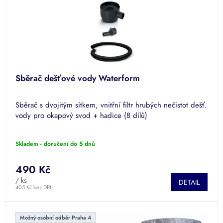
Sběrač dešťové vody Waterform
Sběrač s dvojitým sítkem, vnitřní filtr hrubých nečistot dešť.
vody pro okapový svod + hadice (8 dílů)
Skladem - doručení do 5 dnů
490 Kč
/ ks
DETAIL
405 Kč bez DPH
Možný osobní odběr Praha 4