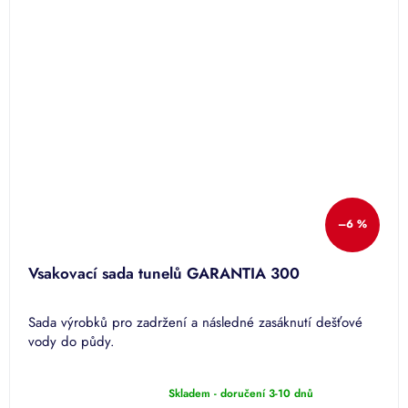
–6 %
Vsakovací sada tunelů GARANTIA 300
Sada výrobků pro zadržení a následné zasáknutí dešťové
vody do půdy.
Skladem - doručení 3-10 dnů
Průměrné