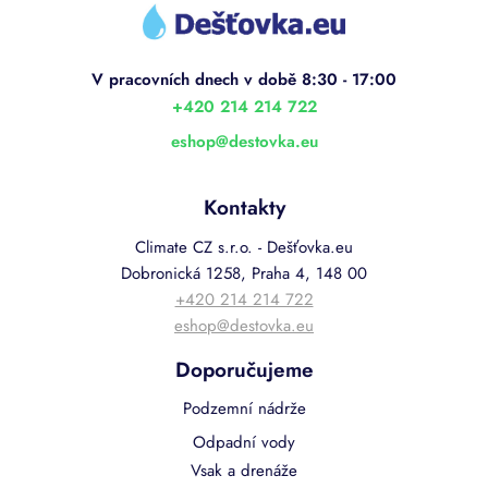
á
p
a
t
í
+420 214 214 722
eshop
@
destovka.eu
Kontakty
Climate CZ s.r.o. - Dešťovka.eu
Dobronická 1258, Praha 4, 148 00
+420 214 214 722
eshop@destovka.eu
Doporučujeme
Podzemní nádrže
Odpadní vody
Vsak a drenáže