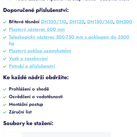
Doporučené příslušenství:
Břitové těsnění
DN100/110
,
DN125
,
DN150/160
,
DN200
Plastový nástavec 600 mm
Teleskopický nástavec 500-750 mm s poklopem do 3500
kg
Plastový poklop uzamykatelný
Vsak a zasakování
Potrubí a příslušenství
Ke každé nádrži obdržíte:
Prohlášení o shodě
Osvědčení o vodotěsnosti
Montážní postup
Záruční list
Soubory ke stažení: