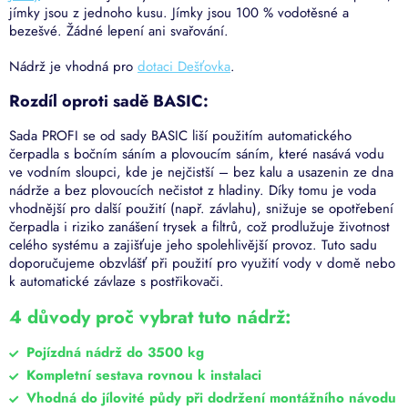
jímky jsou z jednoho kusu. Jímky jsou 100 % vodotěsné a
bezešvé. Žádné lepení ani svařování.
Nádrž je vhodná pro
dotaci Dešťovka
.
Rozdíl oproti sadě BASIC:
Sada PROFI se od sady BASIC liší použitím automatického
čerpadla s bočním sáním a plovoucím sáním, které nasává vodu
ve vodním sloupci, kde je nejčistší – bez kalu a usazenin ze dna
nádrže a bez plovoucích nečistot z hladiny. Díky tomu je voda
vhodnější pro další použití (např. závlahu), snižuje se opotřebení
čerpadla i riziko zanášení trysek a filtrů, což prodlužuje životnost
celého systému a zajišťuje jeho spolehlivější provoz. Tuto sadu
doporučujeme obzvlášť při použití pro využití vody v domě nebo
k automatické závlaze s postřikovači.
4 důvody proč vybrat tuto nádrž:
Pojízdná nádrž do 3500 kg
Kompletní sestava rovnou k instalaci
Vhodná do jílovité půdy při dodržení montážního návodu