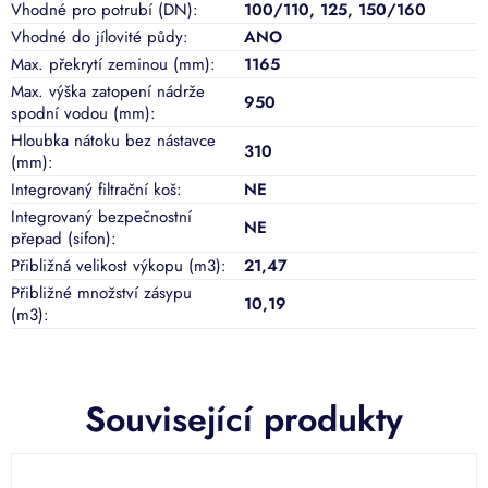
Vhodné pro potrubí (DN)
:
100/110
,
125
,
150/160
Vhodné do jílovité půdy
:
ANO
Max. překrytí zeminou (mm)
:
1165
Max. výška zatopení nádrže
950
spodní vodou (mm)
:
Hloubka nátoku bez nástavce
310
(mm)
:
Integrovaný filtrační koš
:
NE
Integrovaný bezpečnostní
NE
přepad (sifon)
:
Přibližná velikost výkopu (m3)
:
21,47
Přibližné množství zásypu
10,19
(m3)
:
Související produkty