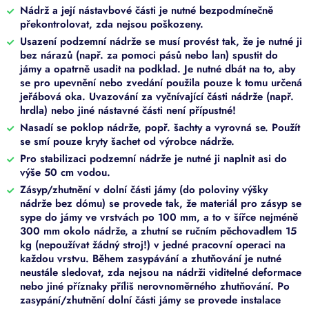
Nádrž a její nástavbové části je nutné bezpodmínečně
překontrolovat, zda nejsou poškozeny.
Usazení podzemní nádrže se musí provést tak, že je nutné ji
bez nárazů (např. za pomoci pásů nebo lan) spustit do
jámy a opatrně usadit na podklad. Je nutné dbát na to, aby
se pro upevnění nebo zvedání použila pouze k tomu určená
jeřábová oka. Uvazování za vyčnívající části nádrže (např.
hrdla) nebo jiné nástavné části není přípustné!
Nasadí se poklop nádrže, popř. šachty a vyrovná se. Použít
se smí pouze kryty šachet od výrobce nádrže.
Pro stabilizaci podzemní nádrže je nutné ji naplnit asi do
výše 50 cm vodou.
Zásyp/zhutnění v dolní části jámy (do poloviny výšky
nádrže bez dómu) se provede tak, že materiál pro zásyp se
sype do jámy ve vrstvách po 100 mm, a to v šířce nejméně
300 mm okolo nádrže, a zhutní se ručním pěchovadlem 15
kg (nepoužívat žádný stroj!) v jedné pracovní operaci na
každou vrstvu. Během zasypávání a zhutňování je nutné
neustále sledovat, zda nejsou na nádrži viditelné deformace
nebo jiné příznaky příliš nerovnoměrného zhutňování. Po
zasypání/zhutnění dolní části jámy se provede instalace