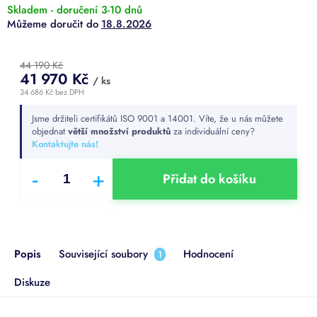
Skladem - doručení 3-10 dnů
18.8.2026
44 190 Kč
41 970 Kč
/ ks
34 686 Kč bez DPH
Měrná
Jsme držiteli certifikátů ISO 9001 a 14001. Víte, že u nás můžete
cena:
objednat
větší množství produktů
za individuální ceny?
Kontaktujte nás!
Přidat do košíku
Popis
Související soubory
Hodnocení
1
Diskuze