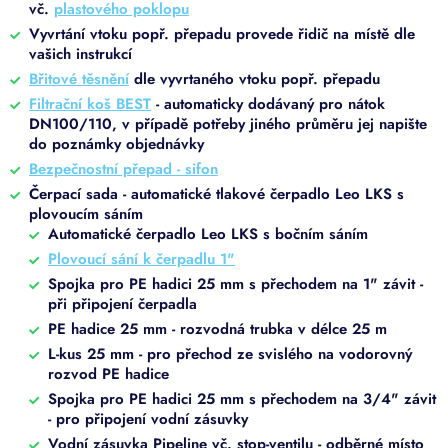
vč.
plastového poklopu
Vyvrtání vtoku popř. přepadu provede řidič na místě dle
vašich instrukcí
Břitové těsnění
dle vyvrtaného vtoku popř. přepadu
Filtrační koš BEST
- automaticky dodávaný pro nátok
DN100/110, v případě potřeby jiného průměru jej napište
do poznámky objednávky
Bezpečnostní přepad - sifon
Čerpací sada - automatické tlakové čerpadlo Leo LKS s
plovoucím sáním
Automatické čerpadlo Leo LKS s bočním sáním
Plovoucí sání k čerpadlu 1"
Spojka pro PE hadici 25 mm s přechodem na 1" závit -
při připojení čerpadla
PE hadice 25 mm - rozvodná trubka v délce 25 m
L-kus 25 mm - pro přechod ze svislého na vodorovný
rozvod PE hadice
Spojka pro PE hadici 25 mm s přechodem na 3/4" závit
- pro připojení vodní zásuvky
Vodní zásuvka Pipeline vč. stop-ventilu - odběrné místo