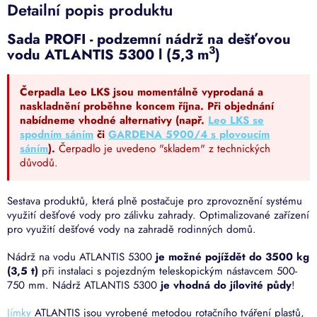
Detailní popis produktu
Sada PROFI - podzemní nádrž na dešťovou
3
vodu ATLANTIS 5300 l (5,3 m
)
Čerpadla Leo LKS jsou momentálně vyprodaná a
naskladnění proběhne koncem října. Při objednání
nabídneme vhodné alternativy (např.
Leo LKS se
spodním sáním
či
GARDENA 5900/4 s plovoucím
sáním
).
Čerpadlo je uvedeno "skladem" z technických
důvodů.
Sestava produktů, která plně postačuje pro zprovoznění systému
využití dešťové vody pro zálivku zahrady. Optimalizované zařízení
pro využití dešťové vody na zahradě rodinných domů.
Nádrž na vodu ATLANTIS 5300
je možné pojíždět do 3500 kg
(3,5 t)
při instalaci s pojezdným teleskopickým nástavcem 500-
750 mm. Nádrž ATLANTIS 5300
je vhodná do jílovité půdy
!
Jímky
ATLANTIS jsou vyrobené metodou rotačního tváření plastů,