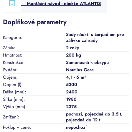
Montážní návod - nádrže ATLANTIS
Doplňkové parametry
Sady nádrží s čerpadlem pro
Kategorie
:
zálivku zahrady
Záruka
:
2 roky
Hmotnost
:
200 kg
Konstrukce
:
Samonosná k obsypu
Systém
:
Nautilus Gera
Objem
:
4,1 - 6 m³
Objem (l)
:
5300
Délka (mm)
:
2400
Šířka (mm)
:
1980
Výška (mm)
:
2375
pochozí
,
pojezdná do 3,5 t
,
Zatížení
:
pojezdná do 12 t
Poklop v ceně
:
nepochozí