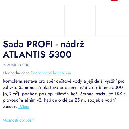
Sada PROFI - nádrž
ATLANTIS 5300
P-35.5301.0000
Průměrné
Neohodnoceno
Podrobnosti hodnocení
hodnocení
Kompletní sestava pro sběr dešťové vody a její další využití pro
produktu
zálivku. Samonosná plastová podzemní nádrž o objemu 5300 l
je
3
(5,3 m
), pochozí poklop, filtrační koš, čerpací sada Leo LKS s
0,0
plovoucím sáním vč. hadice o délce 25 m, spojek a vodní
z
5
zásuvky.
hvězdiček.
Možnosti doručení