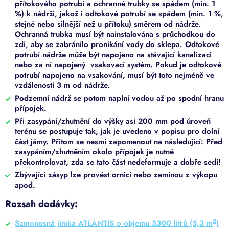
přítokového potrubí a ochranné trubky se spádem (min. 1
%) k nádrži, jakož i odtokové potrubí se spádem (min. 1 %,
stejné nebo silnější než u přítoku) směrem od nádrže.
Ochranná trubka musí být nainstalována s průchodkou do
zdi, aby se zabránilo pronikání vody do sklepa. Odtokové
potrubí nádrže může být napojeno na stávající kanalizaci
nebo za ní napojený vsakovací systém. Pokud je odtokové
potrubí napojeno na vsakování, musí být toto nejméně ve
vzdálenosti 3 m od nádrže.
Podzemní nádrž se potom naplní vodou až po spodní hranu
přípojek.
Při zasypání/zhutnění do výšky asi 200 mm pod úroveň
terénu se postupuje tak, jak je uvedeno v popisu pro dolní
část jámy. Přitom se nesmí zapomenout na následující: Před
zasypáním/zhutněním okolo přípojek je nutné
překontrolovat, zda se tato část nedeformuje a dobře sedí!
Zbývající zásyp lze provést ornicí nebo zeminou z výkopu
apod.
Rozsah dodávky:
3
Samonosná jímka ATLANTIS o objemu 5300 litrů (5,3 m
)