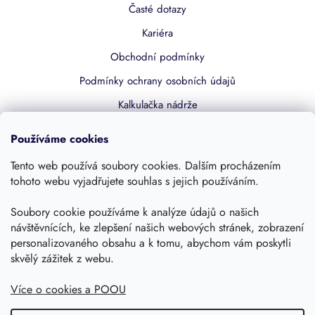
Časté dotazy
Kariéra
Obchodní podmínky
Podmínky ochrany osobních údajů
Kalkulačka nádrže
Dotace 50% z NZÚ
Používáme cookies
Boost by Pipdrive
Tento web používá soubory cookies. Dalším procházením
Kontakty
tohoto webu vyjadřujete souhlas s jejich používáním.
Soubory cookie používáme k analýze údajů o našich
Sledujte nás
návštěvnících, ke zlepšení našich webových stránek, zobrazení
personalizovaného obsahu a k tomu, abychom vám poskytli
skvělý zážitek z webu.
Více o cookies a POOU