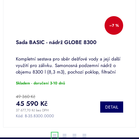
–7 %
Sada BASIC - nádrž GLOBE 8300
S
Kompletní sestava pro sběr dešťové vody a její další
K
využití pro zálivku. Samonosná podzemní nádrž o
v
objemu 8300 l (8,3 m3), pochozí poklop, filtrační
n
koš, sifon, čerpací sada...
f
Skladem - doručení 3-10 dnů
S
49 360 Kč
7
45 590 Kč
DETAIL
37 677,70 Kč bez DPH
61
Kód:
B-35.8300.0000
K