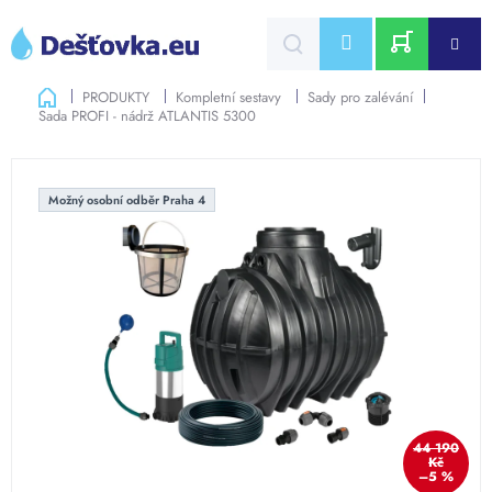
Přejít
na
CZK
obsah
NÁKUPNÍ
Domů
PRODUKTY
Kompletní sestavy
Sady pro zalévání
Sada PROFI - nádrž ATLANTIS 5300
KOŠÍK
Možný osobní odběr Praha 4
44 190
Kč
–5 %