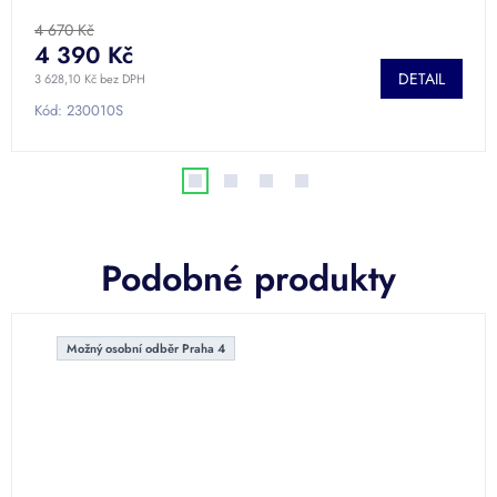
hodnocení
produktu
4 670 Kč
je
4 390 Kč
4,0
DETAIL
3 628,10 Kč bez DPH
z
5
Kód:
230010S
hvězdiček.
Podobné produkty
Možný osobní odběr Praha 4