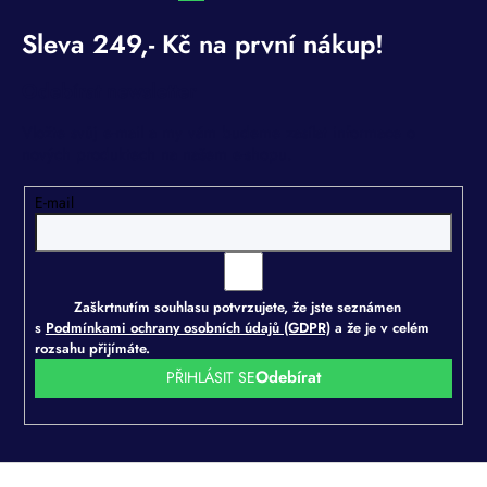
Odebírat newsletter
Vložte svůj e-mail a my vám budeme zasílat informace o
nových produktech na našem e-shopu.
E-mail
Zaškrtnutím souhlasu potvrzujete, že jste seznámen
s
Podmínkami ochrany osobních údajů (GDPR)
a že je v celém
rozsahu přijímáte.
PŘIHLÁSIT SE
Z