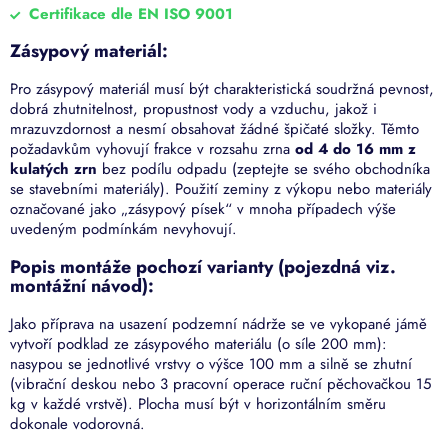
Certifikace dle EN ISO 9001
Zásypový materiál:
Pro zásypový materiál musí být charakteristická soudržná pevnost,
dobrá zhutnitelnost, propustnost vody a vzduchu, jakož i
mrazuvzdornost a nesmí obsahovat žádné špičaté složky. Těmto
požadavkům vyhovují frakce v rozsahu zrna
od 4 do 16 mm z
kulatých zrn
bez podílu odpadu (zeptejte se svého obchodníka
se stavebními materiály). Použití zeminy z výkopu nebo materiály
označované jako „zásypový písek“ v mnoha případech výše
uvedeným podmínkám nevyhovují.
Popis montáže pochozí varianty (pojezdná viz.
montážní návod):
Jako příprava na usazení podzemní nádrže se ve vykopané jámě
vytvoří podklad ze zásypového materiálu (o síle 200 mm):
nasypou se jednotlivé vrstvy o výšce 100 mm a silně se zhutní
(vibrační deskou nebo 3 pracovní operace ruční pěchovačkou 15
kg v každé vrstvě). Plocha musí být v horizontálním směru
dokonale vodorovná.