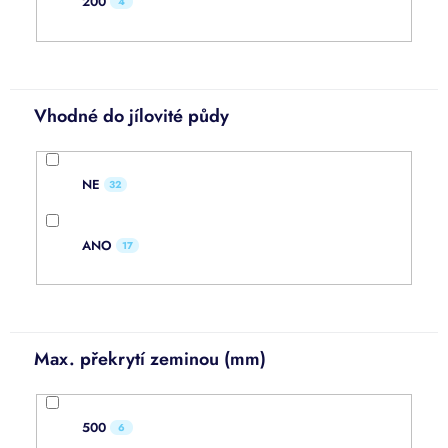
200
4
Vhodné do jílovité půdy
NE
32
ANO
17
Max. překrytí zeminou (mm)
500
6