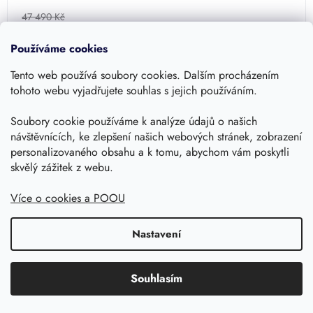
hodnocení
produktu
47 490 Kč
je
42 370 Kč
5,0
Používáme cookies
/ ks
DETAIL
z
35 016,50 Kč bez DPH
5
Tento web používá soubory cookies. Dalším procházením
hvězdiček.
tohoto webu vyjadřujete souhlas s jejich používáním.
Možný osobní odběr Praha 4
Soubory cookie používáme k analýze údajů o našich
návštěvnících, ke zlepšení našich webových stránek, zobrazení
personalizovaného obsahu a k tomu, abychom vám poskytli
skvělý zážitek z webu.
Více o cookies a POOU
Nastavení
–10 %
Souhlasím
Sada BASIC - nádrž ECO 3300