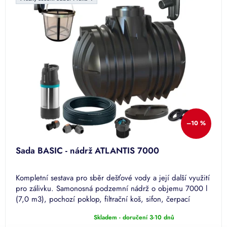
–10 %
Sada BASIC - nádrž ATLANTIS 7000
Kompletní sestava pro sběr dešťové vody a její další využití
pro zálivku. Samonosná podzemní nádrž o objemu 7000 l
(7,0 m3), pochozí poklop, filtrační koš, sifon, čerpací
sada...
Skladem - doručení 3-10 dnů
Průměrné