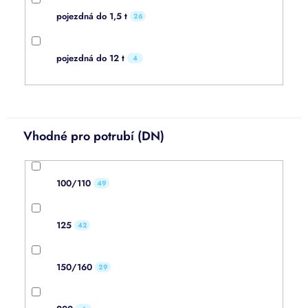
pojezdná do 1,5 t
26
pojezdná do 12 t
4
Vhodné pro potrubí (DN)
100/110
49
125
42
150/160
29