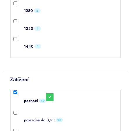
1280
2
1240
1
1440
1
Zatížení
pochozí
49
pojezdná do 3,5 t
20