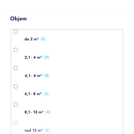
Objem
do 2 m³
6
2,1 - 4 m³
21
4,1 - 6 m³
13
6,1 - 8 m³
3
8,1 - 13 m³
6
nad 13 m³
0