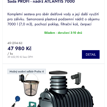
Sada PROFI - nádrž ATLANTIS 7000
Kompletní sestava pro sběr dešťové vody a její další využití
pro zálivku. Samonosná plastová podzemní nádrž o objemu
7000 l (7,0 m3), pochozí poklop, filtrační koš, čerpací
sada...
Skladem - doručení 3-10 dnů
Průměrné
hodnocení
produktu
49 294 Kč
je
47 980 Kč
5,0
/ ks
DETAIL
z
39 652,90 Kč bez DPH
5
hvězdiček.
Možný osobní odběr Praha 4