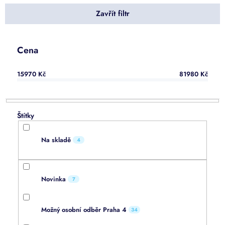
p
Zavřít filtr
r
o
d
u
Cena
k
t
15970
Kč
81980
Kč
ů
Na skladě
4
Novinka
7
Možný osobní odběr Praha 4
34