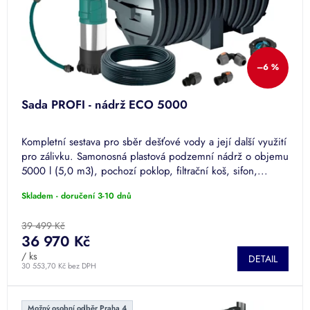
–6 %
Sada PROFI - nádrž ECO 5000
Kompletní sestava pro sběr dešťové vody a její další využití
pro zálivku. Samonosná plastová podzemní nádrž o objemu
5000 l (5,0 m3), pochozí poklop, filtrační koš, sifon,...
Skladem - doručení 3-10 dnů
39 499 Kč
36 970 Kč
/ ks
DETAIL
30 553,70 Kč bez DPH
Možný osobní odběr Praha 4