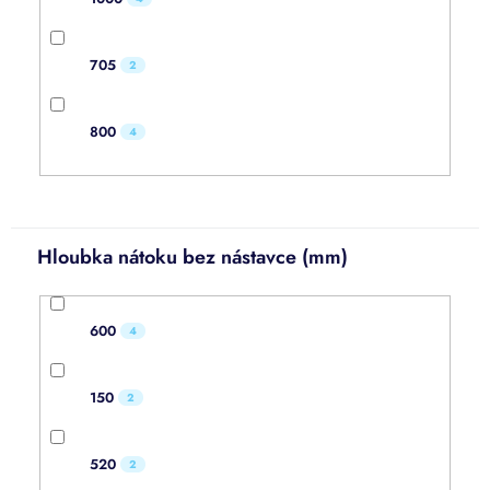
705
2
800
4
Hloubka nátoku bez nástavce (mm)
600
4
150
2
520
2