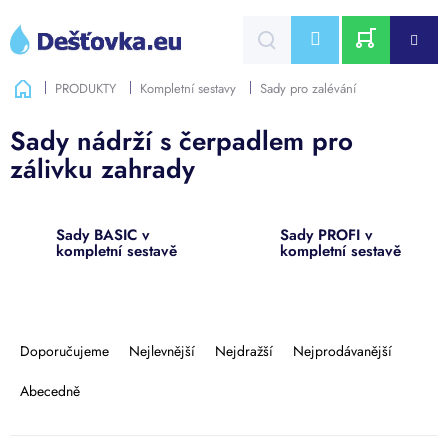
Přejít
na
CZK
obsah
NÁKUPNÍ
Domů
PRODUKTY
Kompletní sestavy
Sady pro zalévání
KOŠÍK
Sady nádrží s čerpadlem pro
zálivku zahrady
Sady BASIC v
Sady PROFI v
kompletní sestavě
kompletní sestavě
Ř
a
Doporučujeme
Nejlevnější
Nejdražší
Nejprodávanější
z
e
Abecedně
n
í