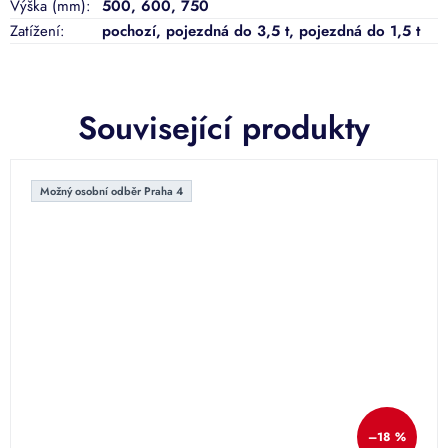
Výška (mm)
:
500
,
600
,
750
Zatížení
:
pochozí
,
pojezdná do 3,5 t
,
pojezdná do 1,5 t
Související produkty
Možný osobní odběr Praha 4
–18 %