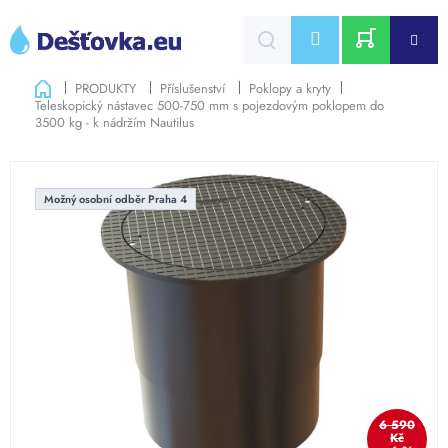
Přejít
na
CZK
obsah
NÁKUPNÍ
Domů
PRODUKTY
Příslušenství
Poklopy a kryty
Teleskopický nástavec 500-750 mm s pojezdovým poklopem do
KOŠÍK
3500 kg - k nádržím Nautilus
Možný osobní odběr Praha 4
6 590
Kč