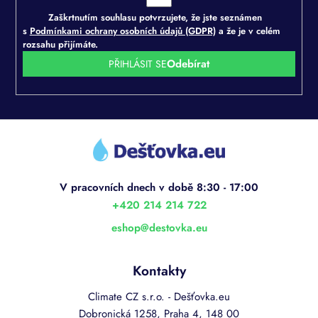
Zaškrtnutím souhlasu potvrzujete, že jste seznámen
s
Podmínkami ochrany osobních údajů (GDPR)
a že je v celém
rozsahu přijímáte.
PŘIHLÁSIT SE
Z
á
p
a
t
í
+420 214 214 722
eshop
@
destovka.eu
Kontakty
Climate CZ s.r.o. - Dešťovka.eu
Dobronická 1258, Praha 4, 148 00