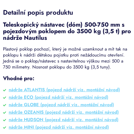
Detailní popis produktu
Teleskopický nástavec (dóm) 500-750 mm s
pojezdovým poklopem do 3500 kg (3,5 t) pro
nádrže Nautilus
Plastový poklop pochozí, který je možné uzamknout a mít tak na
poklopu k nádrži dětskou pojistku proti nežádoucímu otevření.
Jedná se o poklop/nástavec s nastavitelnou výškou mezi 500 a
750 milimetry. No
snost poklopu do 3500 kg (3,5 tuny).
Vhodné pro:
nádrže ATLANTIS (pojezd nádrží viz. montážní návod)
nádrže ECO (pojezd nádrží viz. montážní návod)
nádrže GLOBE (pojezd nádrží viz. montážní návod)
nádrže OZEANIS (pojezd nádrží viz. montážní návod)
nádrže HUDSON (pojezd nádrží viz. montážní návod)
nádrže MINI (pojezd nádrží viz. montážní návod)