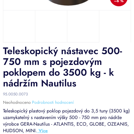
–6 %
Teleskopický nástavec 500-
750 mm s pojezdovým
poklopem do 3500 kg - k
nádržím Nautilus
95.0050.0073
Průměrné
Neohodnoceno
Podrobnosti hodnocení
hodnocení
Teleskopický plastový poklop pojezdový do 3,5 tuny (3500 kg)
produktu
uzamykatelný s nastavením výšky 500 - 750 mm
pro nádrže
je
výrobce GERA-Nautilus - ATLANTIS, ECO, GLOBE, OZEANIS,
0,0
HUDSON, MINI.
z