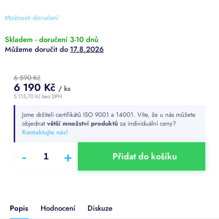
5
hvězdiček.
Možnosti doručení
Skladem - doručení 3-10 dnů
17.8.2026
6 590 Kč
6 190 Kč
/ ks
5 115,70 Kč bez DPH
Měrná
Jsme držiteli certifikátů ISO 9001 a 14001. Víte, že u nás můžete
cena:
objednat
větší množství produktů
za individuální ceny?
Kontaktujte nás!
Přidat do košíku
Popis
Hodnocení
Diskuze