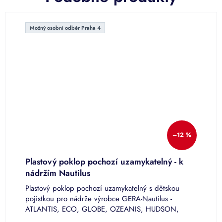
Možný osobní odběr Praha 4
–12 %
%
Plastový poklop pochozí uzamykatelný - k
P
nádržím Nautilus
N
-
Plastový poklop pochozí uzamykatelný s dětskou
P
pojistkou pro nádrže výrobce GERA-Nautilus -
r
ATLANTIS, ECO, GLOBE, OZEANIS, HUDSON,
G
MINI.
H