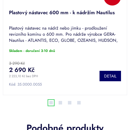
Plastový nástavec 600 mm - k nádržím Nautilus
Plastový nástavec na nádrž nebo jímku - prodloužení
revizního komínu o 600 mm. Pro nádrže výrobce GERA-
Nautilus - ATLANTIS, ECO, GLOBE, OZEANIS, HUDSON,
MINI.
Skladem - doručení 3-10 dnů
3 290 Kč
2 690 Kč
DETAIL
2 223,10 Kč bez DPH
Kód:
35.0000.0055
Podobné produkty