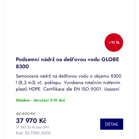
–11 %
Podzemní nádrž na dešťovou vodu GLOBE
S
8300
Samonosná nádrž na dešťovou vodu o objemu 8300
K
l (8,3 m3) vč. poklopu. Vyrobena rotačním tvářením
v
.
plastů HDPE. Certifikace dle EN ISO 9001. Usazení
o
bez betonáže, pouze obsyp.
k
Skladem - doručení 3-10 dnů
P
h
p
42 690 Kč
4
je
37 970 Kč
DETAIL
5
31 380,20 Kč bez DPH
35
z
Kód:
35.7500.0000
K
5