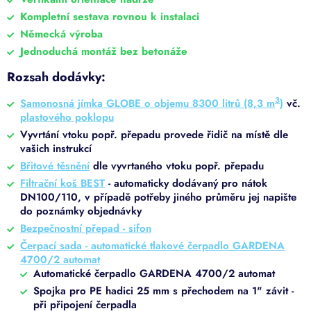
Kompletní sestava rovnou k instalaci
Německá výroba
Jednoduchá montáž bez betonáže
Rozsah dodávky:
3
Samonosná jímka GLOBE o objemu 8300 litrů (8,3 m
)
vč.
plastového poklopu
Vyvrtání vtoku popř. přepadu provede řidič na místě dle
vašich instrukcí
Břitové těsnění
dle vyvrtaného vtoku popř. přepadu
Filtrační koš BEST
- automaticky dodávaný pro nátok
DN100/110, v případě potřeby jiného průměru jej napište
do poznámky objednávky
Bezpečnostní přepad - sifon
Čerpací sada - automatické tlakové čerpadlo GARDENA
4700/2 automat
Automatické čerpadlo GARDENA 4700/2 automat
Spojka pro PE hadici 25 mm s přechodem na 1" závit -
při připojení čerpadla