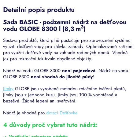
Detailní popis produktu
Sada BASIC - podzemní nádrž na dešťovou
3
vodu GLOBE 8300 l (8,3 m
)
Sestava produktů, která plně postačuje pro zprovoznění systému
využití dešťové vody pro zálivku zahrady. Optimalizované zařízení
pro využití dešťové vody na zahradě rodinných domů. Vhodná
jak pro rekreační tak trvale obydlené objekty.
Nádrž na vodu GLOBE 8300
není pojezdová
. Nádrž na vodu
GLOBE 8300
není vhodná do jílovité půdy
!
Jímky
GLOBE jsou vyrobené metodou rotačního tváření plastů,
jímky jsou z jednoho kusu. Jímky jsou 100 % vodotěsné a
bezešvé. Žádné lepení ani svařování.
Nádrž je vhodná pro
dotaci Dešťovka
.
4 důvody proč vybrat tuto nádrž:
Vertikální orientace nádrže