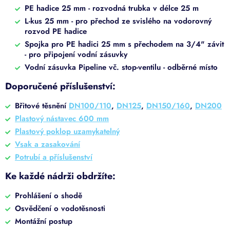
PE hadice 25 mm - rozvodná trubka v délce 25 m
L-kus 25 mm - pro přechod ze svislého na vodorovný
rozvod PE hadice
Spojka pro PE hadici 25 mm s přechodem na 3/4" závit
- pro připojení vodní zásuvky
Vodní zásuvka Pipeline vč. stop-ventilu - odběrné místo
Doporučené příslušenství:
Břitové těsnění
DN100/110
,
DN125
,
DN150/160
,
DN200
Plastový nástavec 600 mm
Plastový poklop uzamykatelný
Vsak a zasakování
Potrubí a příslušenství
Ke každé nádrži obdržíte:
Prohlášení o shodě
Osvědčení o vodotěsnosti
Montážní postup