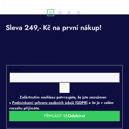
h
Odebírat newsletter
Vložte svůj e-mail a my vám budeme zasílat informace o
nových produktech na našem e-shopu.
E-mail
Zaškrtnutím souhlasu potvrzujete, že jste seznámen
s
Podmínkami ochrany osobních údajů (GDPR)
a že je v celém
rozsahu přijímáte.
PŘIHLÁSIT SE