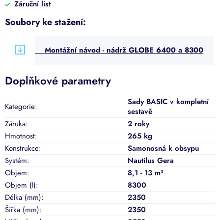
Záruční list
Soubory ke stažení:
Montážní návod - nádrž GLOBE 6400 a 8300
Doplňkové parametry
Sady BASIC v kompletní
Kategorie
:
sestavě
Záruka
:
2 roky
Hmotnost
:
265 kg
Konstrukce
:
Samonosná k obsypu
Systém
:
Nautilus Gera
Objem
:
8,1 - 13 m³
Objem (l)
:
8300
Délka (mm)
:
2350
Šířka (mm)
:
2350