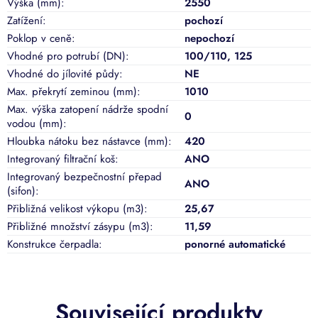
Výška (mm)
:
2550
Zatížení
:
pochozí
Poklop v ceně
:
nepochozí
Vhodné pro potrubí (DN)
:
100/110
,
125
Vhodné do jílovité půdy
:
NE
Max. překrytí zeminou (mm)
:
1010
Max. výška zatopení nádrže spodní
0
vodou (mm)
:
Hloubka nátoku bez nástavce (mm)
:
420
Integrovaný filtrační koš
:
ANO
Integrovaný bezpečnostní přepad
ANO
(sifon)
:
Přibližná velikost výkopu (m3)
:
25,67
Přibližné množství zásypu (m3)
:
11,59
Konstrukce čerpadla
:
ponorné automatické
Související produkty