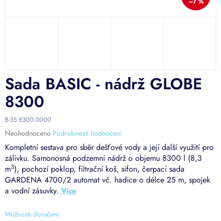
–7 %
Sada BASIC - nádrž GLOBE
8300
B-35.8300.0000
Průměrné
Neohodnoceno
Podrobnosti hodnocení
hodnocení
Kompletní sestava pro sběr dešťové vody a její další využití pro
produktu
zálivku. Samonosná podzemní nádrž o objemu 8300 l (8,3
je
3
m
), pochozí poklop, filtrační koš, sifon, čerpací sada
0,0
GARDENA 4700/2 automat vč. hadice o délce 25 m, spojek
z
5
a vodní zásuvky.
hvězdiček.
Možnosti doručení