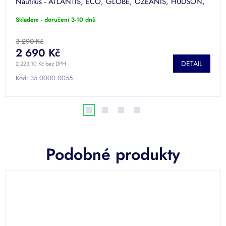
Nautilus - ATLANTIS, ECO, GLOBE, OZEANIS, HUDSON,
MINI.
Skladem - doručení 3-10 dnů
3 290 Kč
2 690 Kč
DETAIL
2 223,10 Kč bez DPH
Kód:
35.0000.0055
Podobné produkty