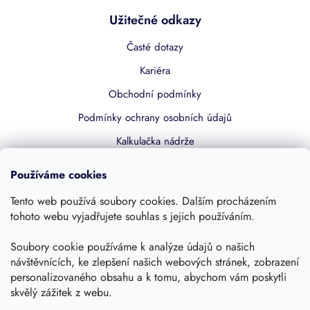
Užitečné odkazy
Časté dotazy
Kariéra
Obchodní podmínky
Podmínky ochrany osobních údajů
Kalkulačka nádrže
Dotace 50% z NZÚ
Používáme cookies
Boost by Pipdrive
Tento web používá soubory cookies. Dalším procházením
Kontakty
tohoto webu vyjadřujete souhlas s jejich používáním.
Soubory cookie používáme k analýze údajů o našich
Sledujte nás
návštěvnících, ke zlepšení našich webových stránek, zobrazení
personalizovaného obsahu a k tomu, abychom vám poskytli
skvělý zážitek z webu.