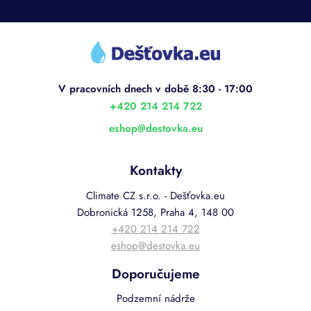
Z
á
p
a
t
í
+420 214 214 722
eshop
@
destovka.eu
Kontakty
Climate CZ s.r.o. - Dešťovka.eu
Dobronická 1258, Praha 4, 148 00
+420 214 214 722
eshop@destovka.eu
Doporučujeme
Podzemní nádrže