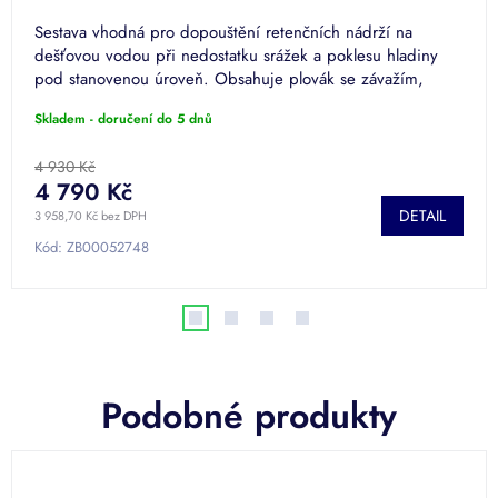
Sestava vhodná pro dopouštění retenčních nádrží na
dešťovou vodou při nedostatku srážek a poklesu hladiny
pod stanovenou úroveň. Obsahuje plovák se závažím,
elektromagnetický...
Skladem - doručení do 5 dnů
4 930 Kč
4 790 Kč
DETAIL
3 958,70 Kč bez DPH
Kód:
ZB00052748
Podobné produkty