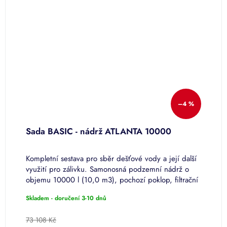
–4 %
Sada BASIC - nádrž ATLANTA 10000
P
1
í
Kompletní sestava pro sběr dešťové vody a její další
S
využití pro zálivku. Samonosná podzemní nádrž o
1
objemu 10000 l (10,0 m3), pochozí poklop, filtrační
n
koš, sifon, čerpací sada...
d
Skladem - doručení 3-10 dnů
P
h
p
73 108 Kč