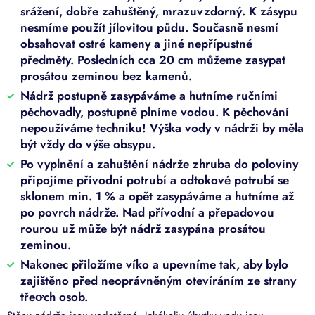
srážení, dobře zahuštěný, mrazuvzdorný. K zásypu
nesmíme použít jílovitou půdu. Současně nesmí
obsahovat ostré kameny a jiné nepřípustné
předměty. Posledních cca 20 cm můžeme zasypat
prosátou zeminou bez kamenů.
Nádrž postupně zasypáváme a hutníme ručními
pěchovadly, postupně plníme vodou. K pěchování
nepoužíváme techniku! Výška vody v nádrži by měla
být vždy do výše obsypu.
Po vyplnění a zahuštění nádrže zhruba do poloviny
připojíme přívodní potrubí a odtokové potrubí se
sklonem min. 1 % a opět zasypáváme a hutníme až
po povrch nádrže. Nad přívodní a přepadovou
rourou už může být nádrž zasypána prosátou
zeminou.
Nakonec přiložíme víko a upevníme tak, aby bylo
zajištěno před neoprávněným otevíráním ze strany
třeơch osob.