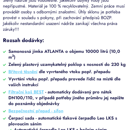
Stěny nádrže jsou vodotěsné. Jakékoliv úbytky vody jsou
nepřípustné. Materiál je 100 % recyklovatelný. Zemní práce musí
provádět osoby s odbornými znalostmi. Úhly sklonu je potřeba
provést v souladu s pokyny, při zachování předpisů BOZP.
Jakékoliv nestandardní usazení nádrže zanikají všechna práva
záruky!!!
Rozsah dodávky:
Samonosná jímka ATLANTA o objemu 10000 litrů (10,0
3
m
)
Zelený plastový uzamykatelný poklop s nosností do 230 kg
Břitové těsnění
dle vyvrtaného vtoku popř. přepadu
Vyvrtání vtoku popř. přepadu provede řidič na místě dle
vašich instrukcí
Filtrační koš BEST
- automaticky dodávaný pro nátok
DN100/110, v případě potřeby jiného průměru jej napište
do poznámky objednávky
Bezpečnostní přepad - sifon
Čerpací sada - automatické tlakové čerpadlo Leo LKS s
plovoucím sáním
Automatické čerpadlo Leo LKS s bočním sáním