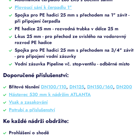
Plovoucí sání k čerpadlu 1"
Spojka pro PE hadici 25 mm s přechodem na 1" závit -
při připojení čerpadla
PE hadice 25 mm - rozvodná trubka v délce 25 m
L-kus 25 mm - pro přechod ze svislého na vodorovný
rozvod PE hadice
Spojka pro PE hadici 25 mm s přechodem na 3/4" závit
- pro připojení vodní zásuvky
Vodní zásuvka Pipeline vč. stop-ventilu - odběrné místo
Doporučené příslušenství:
Břitové těsnění
DN100/110
,
DN125
,
DN150/160
,
DN200
Nástavec 530 mm k nádržím ATLANTA
Vsak a zasakování
Potrubí a příslušenství
Ke každé nádrži obdržíte:
Prohlášení o shodě