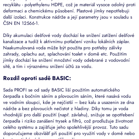
recyklátu - polyethylenu HDPE, což je materiál vysoce odolný proti
deformaci a chemickému působení. Plastové jímky nepotřebuji
další izolaci. Konstrukce nádrže a její parametry jsou v souladu s
ČSN EN 12566-1.
Díky akumulaci dešťové vody dochází ke snížení zatížení dešťové
kanalizace a tudíž k aktivnímu potlačení vzniku lokálních záplav.
Naakumulovaná voda může být použita pro potřeby zálivky
zahrady, oplachu aut, splachování toalet v domě etc. Použitím
jímky dochází ke snížení množství vody odebrané z vodovodní
sítě, a tím i výraznému snížení účtů za vodu.
Rozdíl oproti sadě BASIC:
Sada PROFI se od sady BASIC liší použitím automatického
čerpadla s bočním sáním a plovoucím sáním, které nasává vodu
ve vodním sloupci, kde je nejčistší – bez kalu a usazenin ze dna
nádrže a bez plovoucích nečistot z hladiny. Díky tomu je voda
vhodnější pro další použití (např. závlahu), snižuje se opotřebení
čerpadla i riziko zanášení trysek a filtrů, což prodlužuje životnost
celého systému a zajišťuje jeho spolehlivější provoz. Tuto sadu
doporučujeme obzvlášť při použití pro využití vody v domě nebo