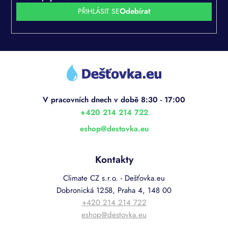
PŘIHLÁSIT SE
Z
á
p
a
t
í
+420 214 214 722
eshop
@
destovka.eu
Kontakty
Climate CZ s.r.o. - Dešťovka.eu
Dobronická 1258, Praha 4, 148 00
+420 214 214 722
eshop@destovka.eu