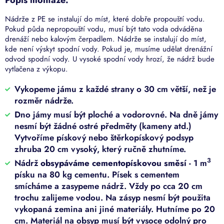
Nádrže z PE se instalují do míst, které dobře propouští vodu.
Pokud půda nepropouští vodu, musí být tato voda odváděna
drenáží nebo kalovým čerpadlem. Nádrže se instalují do míst,
kde není výskyt spodní vody. Pokud je, musíme udělat drenážní
odvod spodní vody. U vysoké spodní vody hrozí, že nádrž bude
vytlačena z výkopu.
Vykopeme jámu z každé strany o 30 cm větší, než je
rozměr nádrže.
Dno jámy musí být ploché a vodorovné. Na dně jámy
nesmí být žádné ostré předměty (kameny atd.)
Vytvoříme pískový nebo štěrkopískový podsyp
zhruba 20 cm vysoký, který ručně zhutníme.
3
Nádrž
obsypáváme cementopískovou směsí
- 1 m
písku na 80 kg cementu. Písek s cementem
smícháme a zasypeme nádrž. Vždy po cca 20 cm
trochu zalijeme vodou. Na zásyp nesmí být použita
vykopaná zemina ani jiné materiály. Hutníme po 20
cm. Materiál na obsyp musí být vysoce odolný pro