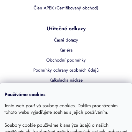
Člen APEK (Certifikovaný obchod)
Užitečné odkazy
Časté dotazy
Kariéra
Obchodní podmínky
Podmínky ochrany osobních údajů
Kalkulačka nádrže
Dotace 50% z NZÚ
Používáme cookies
Boost by Pipdrive
Tento web používá soubory cookies. Dalším procházením
Kontakty
tohoto webu vyjadřujete souhlas s jejich používáním.
Soubory cookie používáme k analýze údajů o našich
Sledujte nás
návštěvnících, ke zlepšení našich webových stránek, zobrazení