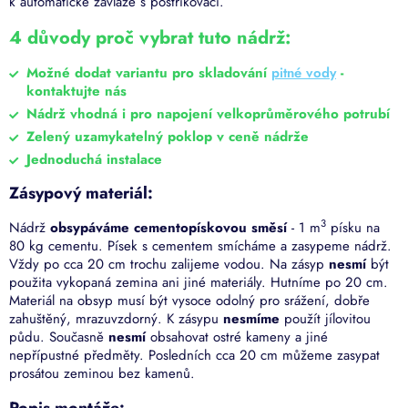
k automatické závlaze s postřikovači.
4 důvody proč vybrat tuto nádrž:
Možné dodat variantu pro skladování
pitné vody
-
kontaktujte nás
Nádrž vhodná i pro napojení velkoprůměrového potrubí
Zelený uzamykatelný poklop v ceně nádrže
Jednoduchá instalace
Zásypový materiál:
3
Nádrž
obsypáváme cementopískovou směsí
- 1 m
písku na
80 kg cementu. Písek s cementem smícháme a zasypeme nádrž.
Vždy po cca 20 cm trochu zalijeme vodou. Na zásyp
nesmí
být
použita vykopaná zemina ani jiné materiály. Hutníme po 20 cm.
Materiál na obsyp musí být vysoce odolný pro srážení, dobře
zahuštěný, mrazuvzdorný. K zásypu
nesmíme
použít jílovitou
půdu. Současně
nesmí
obsahovat ostré kameny a jiné
nepřípustné předměty. Posledních cca 20 cm můžeme zasypat
prosátou zeminou bez kamenů.
Popis montáže: