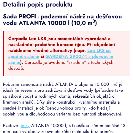
Detailní popis produktu
Sada PROFI - podzemní n
ádrž na dešťovou
3
vodu ATLANTA 10000 l (10,0 m
)
Čerpadla Leo LKS jsou momentálně vyprodaná a
naskladnění proběhne koncem října. Při objednání
nabídneme vhodné alternativy (např.
Leo LKS se
spodním sáním
či
GARDENA 5900/4 s plovoucím
sáním
).
Čerpadlo je uvedeno "skladem" z technických
důvodů.
Robustní samonosná nádrž ATLANTA o objemu 10 000 litrů je
ideálním řešením pro zadržování dešťové vody (případně také
splaškové vody) u rodinných domů, rekreačních objektů či
firemních areálů. Díky silné konstrukci, kvalitnímu materiálu a
snadné instalaci je oblíbenou volbou pro ty, kdo hledají
spolehlivou a dlouhodobou variantu bez nutnosti obetonování.
Plastové
jímky
ATLANTA 10000 l, s tloušťkou stěn minimálně 13
mm, jsou vyrobeny ze syntetického materiálu bez příměsi