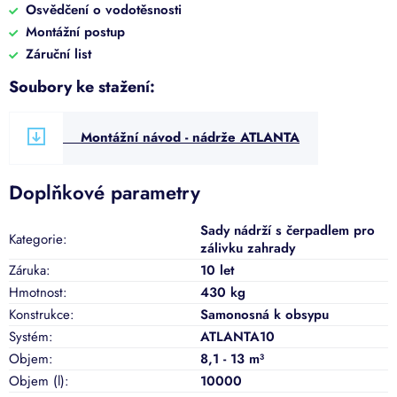
Osvědčení o vodotěsnosti
Montážní postup
Záruční list
Soubory ke stažení:
Montážní návod - nádrže ATLANTA
Doplňkové parametry
Sady nádrží s čerpadlem pro
Kategorie
:
zálivku zahrady
Záruka
:
10 let
Hmotnost
:
430 kg
Konstrukce
:
Samonosná k obsypu
Systém
:
ATLANTA10
Objem
:
8,1 - 13 m³
Objem (l)
:
10000