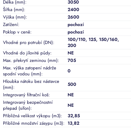
Délka (mm)
:
3050
Šířka (mm)
:
2400
Výška (mm)
:
2600
Zatížení
:
pochozí
Poklop v ceně
:
pochozí
100/110
,
125
,
150/160
,
Vhodné pro potrubí (DN)
:
200
Vhodné do jílovité půdy
:
NE
Max. překrytí zeminou (mm)
:
705
Max. výška zatopení nádrže
0
spodní vodou (mm)
:
Hloubka nátoku bez nástavce
500
(mm)
:
Integrovaný filtrační koš
:
NE
Integrovaný bezpečnostní
NE
přepad (sifon)
:
Přibližná velikost výkopu (m3)
:
32,85
Přibližné množství zásypu (m3)
:
13,82