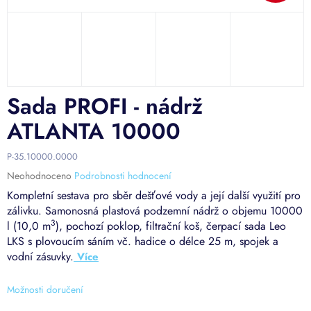
Sada PROFI - nádrž
ATLANTA 10000
P-35.10000.0000
Průměrné
Neohodnoceno
Podrobnosti hodnocení
hodnocení
Kompletní sestava pro sběr dešťové vody a její další využití pro
produktu
zálivku. Samonosná plastová podzemní nádrž o objemu 10000
je
3
l (10,0 m
), pochozí poklop, filtrační koš, čerpací sada Leo
0,0
LKS s plovoucím sáním vč. hadice o délce 25 m, spojek a
z
5
vodní zásuvky.
hvězdiček.
Možnosti doručení