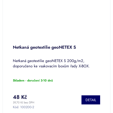
Netkaná geotextilie geoNETEX S
Č
Netkaná geotextilie geoNETEX S 200g/m2,
M
doporučeno ke vsakovacím boxům řady X-BOX.
v
Skladem - doručení 3-10 dnů
S
8
48 Kč
DETAIL
39,70 Kč bez DPH
61
Kód:
100200-2
K