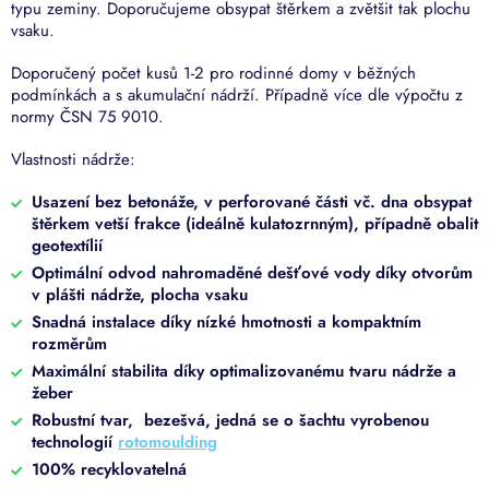
typu zeminy. Doporučujeme obsypat štěrkem a zvětšit tak plochu
vsaku.
Doporučený počet kusů 1-2 pro rodinné domy v běžných
podmínkách a s akumulační nádrží. Případně více dle výpočtu z
normy ČSN 75 9010.
Vlastnosti nádrže:
Usazení bez betonáže, v perforované části vč. dna obsypat
štěrkem vetší frakce (ideálně kulatozrnným), případně obalit
geotextílií
Optimální odvod nahromaděné dešťové vody díky otvorům
v plášti nádrže, plocha vsaku
Snadná instalace díky nízké hmotnosti a kompaktním
rozměrům
Maximální stabilita díky optimalizovanému tvaru nádrže a
žeber
Robustní tvar,
bezešvá, jedná se o šachtu vyrobenou
technologií
rotomoulding
100% recyklovatelná