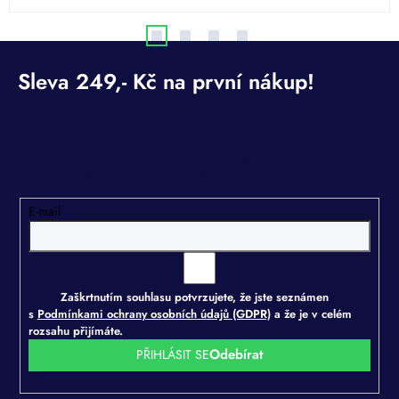
Odebírat newsletter
Vložte svůj e-mail a my vám budeme zasílat informace o
nových produktech na našem e-shopu.
E-mail
Zaškrtnutím souhlasu potvrzujete, že jste seznámen
s
Podmínkami ochrany osobních údajů (GDPR)
a že je v celém
rozsahu přijímáte.
PŘIHLÁSIT SE