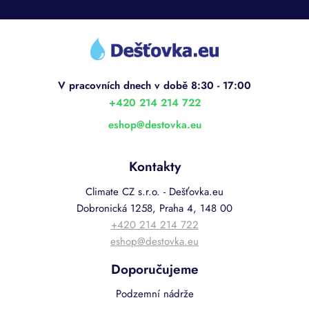
Z
á
p
a
t
í
+420 214 214 722
eshop
@
destovka.eu
Kontakty
Climate CZ s.r.o. - Dešťovka.eu
Dobronická 1258, Praha 4, 148 00
+420 214 214 722
eshop@destovka.eu
Doporučujeme
Podzemní nádrže