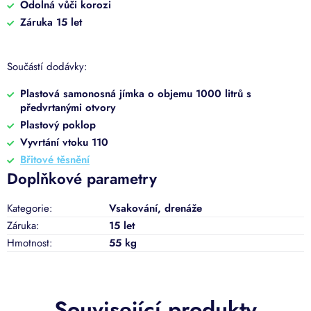
Odolná vůči korozi
Záruka 15 let
Součástí dodávky:
Plastová samonosná jímka o objemu 1000 litrů s
předvrtanými otvory
Plastový poklop
Vyvrtání vtoku 110
Břitové těsnění
Doplňkové parametry
Kategorie
:
Vsakování, drenáže
Záruka
:
15 let
Hmotnost
:
55 kg
Související produkty