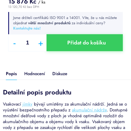
15 876 Kč
/ ks
13 120,70 Kč bez DPH
Měrná
Jsme držiteli certifikátů ISO 9001 a 14001. Víte, že u nás můžete
cena:
objednat
větší množství produktů
za individuální ceny?
Kontaktujte nás!
Přidat do košíku
Popis
Hodnocení
Diskuze
Detailní popis produktu
Vsakovací
jímky
bývají umístěny za akumulační nádrží. Jedná se o
vyústění bezpečnostního přepadu z
akumulační nádrže
. Dostupné
množství dešťové vody z ploch je vhodné optimálně rozložit do
akumulačního objemu a objemu vody k vsaku. Vsakovaný objem
vody z přepadu se zasakuje rychlostí dle velikosti plochy vsaku a