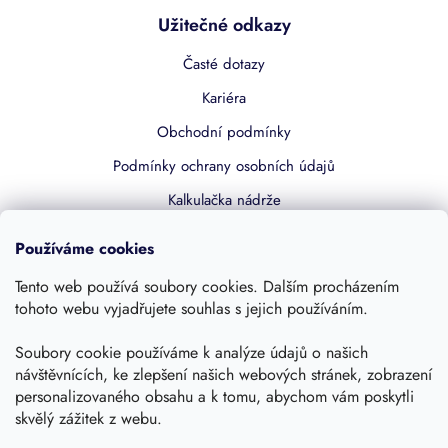
Užitečné odkazy
Časté dotazy
Kariéra
Obchodní podmínky
Podmínky ochrany osobních údajů
Kalkulačka nádrže
Dotace 50% z NZÚ
Používáme cookies
Boost by Pipdrive
Tento web používá soubory cookies. Dalším procházením
Kontakty
tohoto webu vyjadřujete souhlas s jejich používáním.
Soubory cookie používáme k analýze údajů o našich
Sledujte nás
návštěvnících, ke zlepšení našich webových stránek, zobrazení
personalizovaného obsahu a k tomu, abychom vám poskytli
skvělý zážitek z webu.