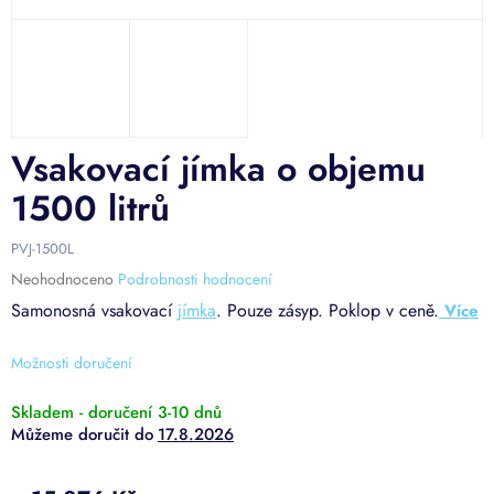
Vsakovací jímka o objemu
1500 litrů
PVJ-1500L
Průměrné
Neohodnoceno
Podrobnosti hodnocení
hodnocení
Samonosná vsakovací
jímka
. Pouze zásyp. Poklop v ceně.
produktu
je
0,0
Možnosti doručení
z
5
Skladem - doručení 3-10 dnů
hvězdiček.
17.8.2026