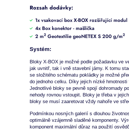
Rozsah dodávky:
1x vsakovací box X-BOX rozšiřující modul
4x Box konektor - mašlička
2
2
2 m
Geotextilie geoNETEX S 200 g/m
Systém:
Bloky X-BOX je možné
podle požadavku ve v
jak uvnitř, tak i vně
stavební jámy. K tomu sta
se složitého schématu
pokládky je možné př
do jednoho
celku. Díky jejich nízké hmotnosti
Jednotlivé
bloky se pevně spojí dohromady 
nehody rovnou vstoupit.
Bloky je třeba v jejich
bloky se
musí zaaretovat vždy nahoře ve stř
Podmínkou nosných galerií s dlouhou životnost
optimálně
vzájemně sladěné komponenty.
Výr
komponent maximální důraz
na použití osvěd