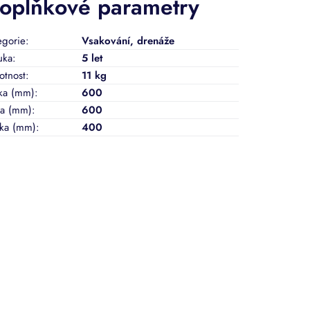
oplňkové parametry
egorie
:
Vsakování, drenáže
uka
:
5 let
tnost
:
11 kg
ka (mm)
:
600
ka (mm)
:
600
ka (mm)
:
400