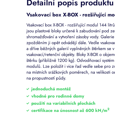
Detailní popis produktu
Vsakovací box X-BOX - rozšiřující m
Vsakovací box X-BOX - rozšiřující modul 144 litr
jsou plastové bloky určené k zabudování pod ze
shromažďování a vytvoření zásoby vody. Galeri
zpožděním ji opět odvádějí dále. Vedle vsakova
a dříve běžných galerií vyplněných štěrkem se 
vsakovací/retenční objekty. Bloky X-BOX o obje
štěrku (přibližně 1200 kg). Odvodňovací systé
modulů. Lze položit i vice řad vedle sebe pro zv
na místních srážkových poměrech, na velikosti 
na propustností půdy.
jednoduchá montáž
vhodné pro rodinné domy
použití na variabilních plochách
2
certifikace na únosnost až 600 kN/m