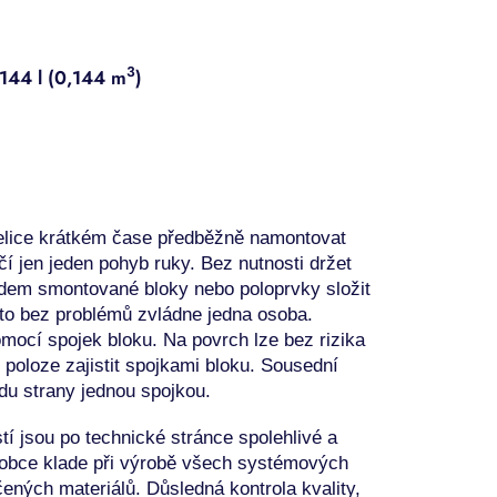
3
 144 l (0,144 m
)
elice krátkém čase
předběžně namontovat
čí jen jeden
pohyb ruky.
Bez nutnosti držet
edem smontované
bloky nebo poloprvky složit
 to bez
problémů zvládne jedna osoba.
pomocí
spojek bloku. Na povrch lze bez rizika
 poloze zajistit
spojkami bloku. Sousední
edu
strany jednou spojkou.
í jsou po technické stránce spolehlivé a
obce klade
při výrobě všech systémových
čených materiálů.
Důsledná kontrola kvality,