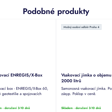
Podobné produkty
Možný osobní odběr Praha 4
ovací ENREGIS/X-Box
Vsakovací jímka o objemu
2000 litrů
vací box - ENREGIS/X-Box 60,
Samonosná vsakovací jímka. P
 geotextilie a spojovacích
zásyp. Poklop v ceně.
.
m - doručení 3-10 dnů
Skladem - doručení 3-10 dnů