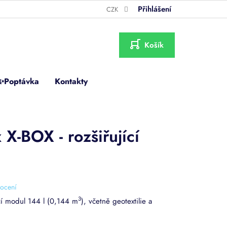
Přihlášení
CZK
NÁKUPNÍ
KOŠÍK
✨Poptávka
Kontakty
X-BOX - rozšiřující
ocení
3
ící modul 144 l (0,144 m
), včetně geotextilie a