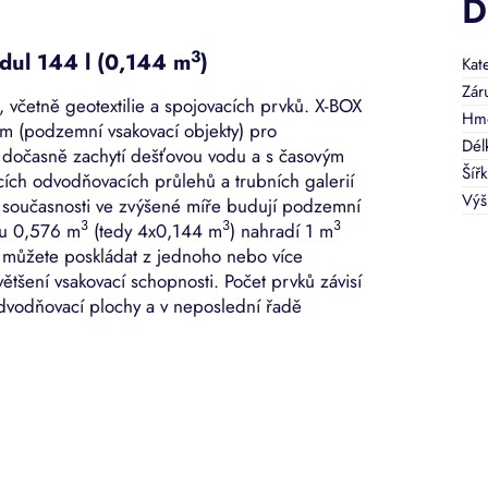
D
3
odul 144 l (0,144 m
)
Kat
Zár
ů, včetně geotextilie a spojovacích prvků. X-BOX
Hmo
m (podzemní vsakovací objekty) pro
Dél
e dočasně zachytí dešťovou vodu a s časovým
Šíř
cích odvodňovacích průlehů a trubních galerií
Výš
v současnosti ve zvýšené míře budují podzemní
3
3
3
mu 0,576 m
(tedy 4x0,144 m
) nahradí 1 m
m můžete poskládat z jednoho nebo více
ětšení vsakovací schopnosti. Počet prvků závisí
odvodňovací plochy a v neposlední řadě