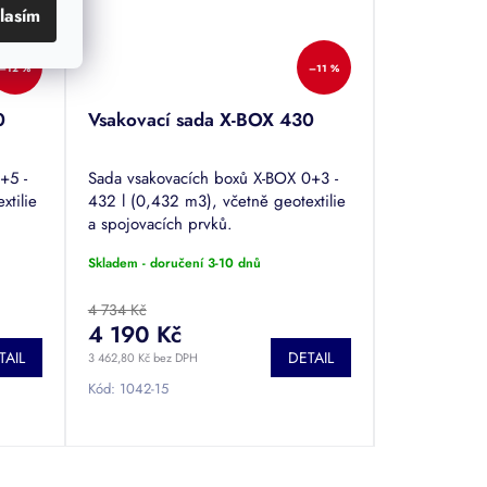
lasím
–12 %
–11 %
0
Vsakovací sada X-BOX 430
+5 -
Sada vsakovacích boxů X-BOX 0+3 -
xtilie
432 l (0,432 m3), včetně geotextilie
a spojovacích prvků.
Skladem - doručení 3-10 dnů
4 734 Kč
4 190 Kč
TAIL
DETAIL
3 462,80 Kč bez DPH
Kód:
1042-15