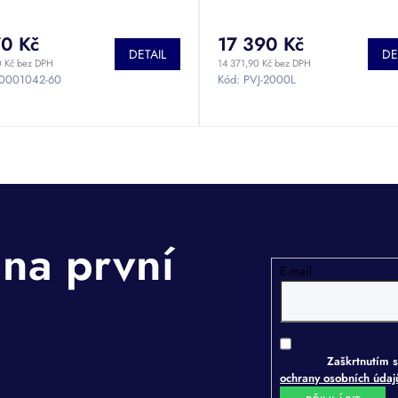
70 Kč
17 390 Kč
DETAIL
DE
0 Kč bez DPH
14 371,90 Kč bez DPH
0001042-60
Kód:
PVJ-2000L
E-mail
Zaškrtnutím s
ochrany osobních úda