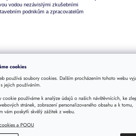
ovou vodou
nezávislými
zkušebními
, stavebním podnikům a zpracovatelům
áme cookies
eb používá soubory cookies. Dalším procházením tohoto webu vyja
 s jejich používáním.
Související produkty
 cookie používáme k analýze údajů o našich návštěvnících, ke zle
webových stránek, zobrazení personalizovaného obsahu a k tomu,
 vám poskytli skvělý zážitek z webu.
 osobní odběr Praha 4
Možný osobní odběr Praha 4
 cookies a POOU