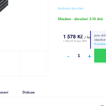
z
5
Možnosti doručení
hvězdiček.
Skladem - doručení 3-10 dnů
1 578 Kč
Jsme drži
/ ks
objedna
1 304,10 Kč bez DPH
Kontaktu
Měrná
cena:
ocení
Diskuze