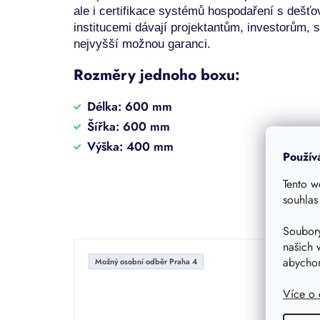
ale i certifikace systémů hospodaření s dešť
institucemi dávají projektantům, investorům
nejvyšší možnou garanci.
Rozměry jednoho boxu:
Délka: 600 mm
Šířka: 600 mm
Výška: 400 mm
Použív
Tento w
souhlas
Soubory
našich 
abychom
Možný osobní odběr Praha 4
Možný
Více o