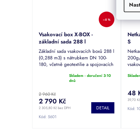
Nas
–5 %
Vsakovací box X-BOX -
Netk
základní sada 288 l
S
Základní sada vsakovacích boxů 288 l
Netka
(0,288 m3) s nátrubkem DN 100-
200g/
180, včetně geotextilie a spojovacích
vsako
prvků.
Skladem - doručení 3-10
Sklade
Průměrné
dnů
hodnocení
produktu
48 
2 960 Kč
je
2 790 Kč
39,70 K
5,0
DETAIL
z
2 305,80 Kč bez DPH
Kód:
1
5
Kód:
5601
hvězdiček.