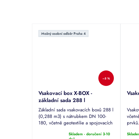
Možný osobní odběr Praha 4
–5 %
Vsakovací box X-BOX -
Vsak
základní sada 288 l
Základní sada vsakovacích boxů 288 l
Vsako
(0,288 m3) s nátrubkem DN 100-
včetně
180, včetně geotextilie a spojovacích
prvků
prvků.
Skladem - doručení 3-10
Sklade
Průměrné