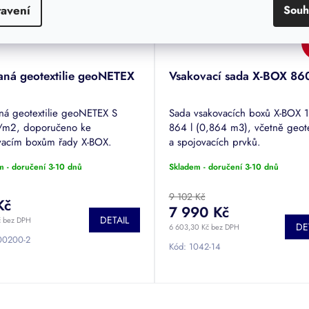
tavení
Souh
aná geotextilie geoNETEX
Vsakovací sada X-BOX 86
ná geotextilie geoNETEX S
Sada vsakovacích boxů X-BOX 1
m2, doporučeno ke
864 l (0,864 m3), včetně geote
vacím boxům řady X-BOX.
a spojovacích prvků.
m - doručení 3-10 dnů
Skladem - doručení 3-10 dnů
9 102 Kč
Kč
7 990 Kč
DETAIL
č bez DPH
DE
6 603,30 Kč bez DPH
00200-2
Kód:
1042-14