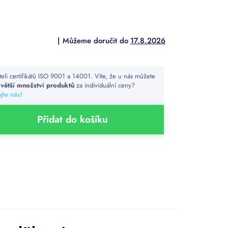
17.8.2026
teli certifikátů ISO 9001 a 14001. Víte, že u nás můžete
t
větší množství produktů
za individuální ceny?
jte nás!
Přidat do košíku