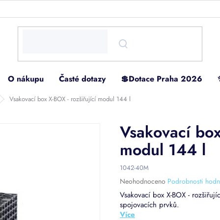
O nákupu
Časté dotazy
💲Dotace Praha 2026
Vsakovací box X-BOX - rozšiřující modul 144 l
Vsakovací box 
modul 144 l
1042-40M
Průměrné
Neohodnoceno
Podrobnosti hodn
hodnocení
Vsakovací box X-BOX - rozšiřuj
produktu
spojovacích prvků.
je
0,0