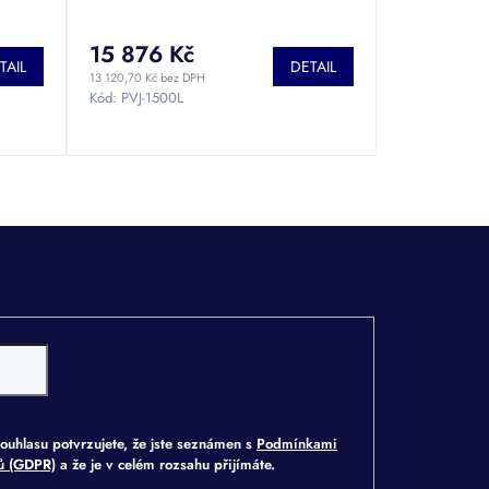
15 876 Kč
TAIL
DETAIL
13 120,70 Kč bez DPH
Kód:
PVJ-1500L
ouhlasu potvrzujete, že jste seznámen s
Podmínkami
jů (GDPR)
a že je v celém rozsahu přijímáte.