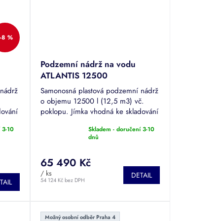
–8 %
Podzemní nádrž na vodu
ATLANTIS 12500
 nádrž
Samonosná plastová podzemní nádrž
o objemu 12500 l (12,5 m3) vč.
dování
poklopu. Jímka vhodná ke skladování
 nádrž
dešťové či odpadní vody. Tuto nádrž
 3-10
Skladem - doručení 3-10
je možné pojíždět.
Průměrné
dnů
hodnocení
produktu
65 490 Kč
je
5,0
/ ks
DETAIL
z
54 124 Kč bez DPH
TAIL
5
hvězdiček.
Možný osobní odběr Praha 4