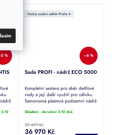
hvězdiček.
Možný osobní odběr Praha 4
lasím
–2 %
–6 %
NTIS
Sada PROFI - nádrž ECO 5000
šťové
Kompletní sestava pro sběr dešťové
ivku.
vody a její další využití pro zálivku.
 nádrž
Samonosná plastová podzemní nádrž
chozí
o objemu 5000 l (5,0 m3), pochozí
 3-10
Skladem - doručení 3-10 dnů
da...
poklop, filtrační koš, sifon,...
39 499 Kč
36 970 Kč