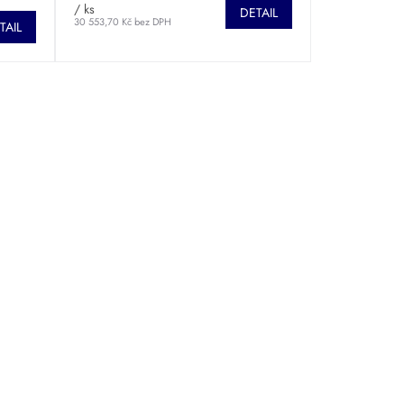
/ ks
DETAIL
30 553,70 Kč bez DPH
TAIL