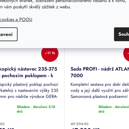
webových stránek, zobrazení personalizovaného obsahu a k tomu,
ček.
 vám poskytli skvělý zážitek z webu.
 osobní odběr Praha 4
Možný osobní odběr Praha 4
 cookies a POOU
tavení
Souh
–11 %
skopický nástavec 235-375
Sada PROFI - nádrž ATLA
 pochozím poklopem - k
7000
žím Nautilus
kopický plastový poklop pochozí
Kompletní sestava pro sběr de
katelný s nastavením výšky 235
vody a její další využití pro zál
 mm pro nádrže výrobce GERA-
Samonosná plastová podzemní
lus - ATLANTIS, ECO, GLOBE,
o objemu 7000 l (7,0 m3), po
Skladem - doručení 3-10
Skladem - doručení
NIS, HUDSON, MINI.
poklop, filtrační koš, čerpací sa
rné
Průměrné
dnů
dnů
cení
hodnocení
tu
produktu
 Kč
49 294 Kč
je