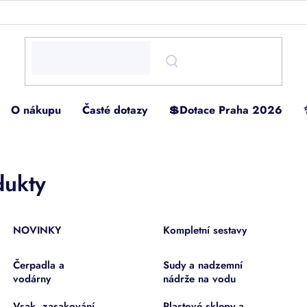
O nákupu
Časté dotazy
💲Dotace Praha 2026
dukty
NOVINKY
Kompletní sestavy
Čerpadla a
Sudy a nadzemní
vodárny
nádrže na vodu
Vsak, zasakování,
Plastové sklepy a