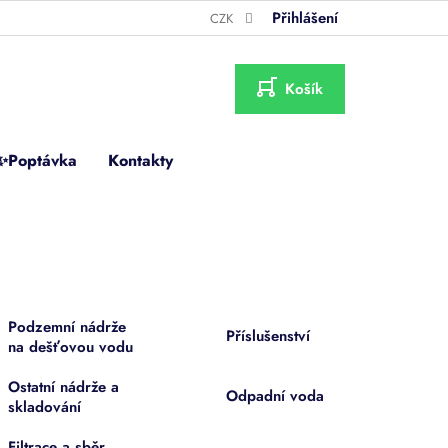
Přihlášení
CZK
NÁKUPNÍ
KOŠÍK
✨Poptávka
Kontakty
Podzemní nádrže
Příslušenství
na dešťovou vodu
Ostatní nádrže a
Odpadní voda
skladování
Filtrace a sběr