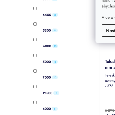
našich 
hvězdi
abychom
Možný
6400
2
Více o
Nas
5300
8
4000
15
Tele
5000
16
mm s
nádr
Teles
7000
10
uzamy
- 375
Nauti
12500
8
OZEA
Průmě
hodno
produk
6000
6
5 290
je