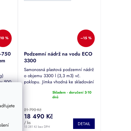
10 %
–15 %
0-750
Podzemní nádrž na vodu ECO
em
3300
Samonosná plastová podzemní nádrž
g)
o objemu 3300 l (3,3 m3) vč.
ky 500
poklopu. Jímka vhodná ke skladování
 GERA-
dešťové či odpadní vody. Jedna z
Skladem - doručení 3-10
OBE,
nejprodávanějších nádrží.
Průměrné
dnů
hodnocení
dřujete
produktu
21 790 Kč
je
18 490 Kč
4,5
TAIL
/ ks
z
DETAIL
pšení
15 281 Kč bez DPH
5