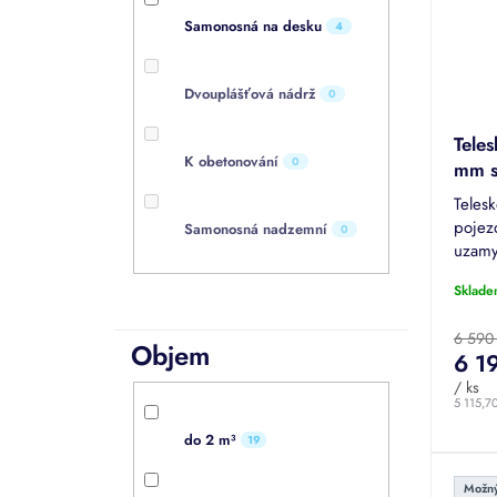
Samonosná na desku
4
Dvouplášťová nádrž
0
Tele
K obetonování
0
mm s
do 3
Teles
Naut
pojez
Samonosná nadzemní
0
uzamy
- 750
Sklade
Nauti
OZEAN
6 590
Objem
6 1
/ ks
5 115,7
do 2 m³
19
Možný