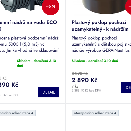
–6 %
–
emní nádrž na vodu ECO
Plastový poklop pochozí
0
uzamykatelný - k nádržím
Nautilus
osná plastová podzemní nádrž
Plastový poklop pochozí
emu 5000 l (5,0 m3) vč.
uzamykatelný s dětskou pojistk
pu. Jímka vhodná ke skladování
nádrže výrobce GERA-Nautilus 
vé či odpadní vody. Jedna z
ATLANTIS, ECO, GLOBE, OZE
Skladem - doručení 3-10
Skladem - doručení 3-10 dnů
odávanějších nádrží.
HUDSON, MINI.
rné
dnů
cení
3 290 Kč
tu
0 Kč
2 890 Kč
890 Kč
/ ks
DE
2 388,40 Kč bez DPH
DETAIL
70 Kč bez DPH
ček.
 osobní odběr Praha 4
Možný osobní odběr Praha 4