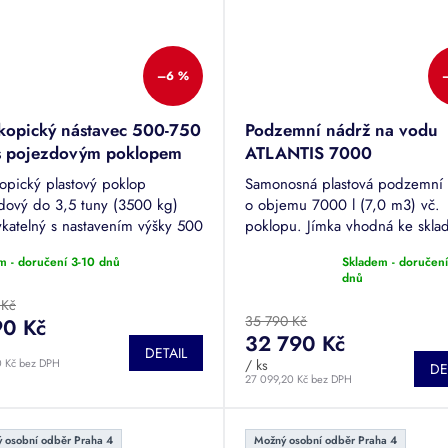
–6 %
skopický nástavec 500-750
Podzemní nádrž na vodu
 pojezdovým poklopem
ATLANTIS 7000
500 kg - k nádržím
kopický plastový poklop
Samonosná plastová podzemní
ilus
dový do 3,5 tuny (3500 kg)
o objemu 7000 l (7,0 m3) vč.
katelný s nastavením výšky 500
poklopu. Jímka vhodná ke skla
 mm pro nádrže výrobce GERA-
dešťové či odpadní vody. Tuto
m - doručení 3-10 dnů
Skladem - doručení
lus - ATLANTIS, ECO, GLOBE,
je možné pojíždět.
Průměrné
dnů
IS,...
hodnocení
 Kč
produktu
35 790 Kč
90 Kč
je
32 790 Kč
4,7
DETAIL
0 Kč bez DPH
/ ks
z
DE
27 099,20 Kč bez DPH
5
hvězdiček.
 osobní odběr Praha 4
Možný osobní odběr Praha 4