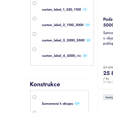
k
o
t
d
custom_label_1_350_1100
9
ů
u
Podz
k
500
custom_label_2_1100_3000
t
26
ů
Samon
o obj
custom_label_3_3000_5500
52
poklo
dešťo
nejpr
Průmě
custom_label_4_5500_vic
53
hodno
produk
27 69
je
25 
4,9
/ ks
z
Konstrukce
21 396,
5
hvězdi
Možný
Samonosná k obsypu
129