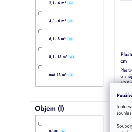
2,1 - 4 m³
40
4,1 - 6 m³
36
6,1 - 8 m³
10
Plas
8,1 - 13 m³
24
cm
Plast
nad 13 m³
4
o vně
1000)
nepoc
Zelen
Použív
Průmě
hodno
Objem (l)
Tento w
produk
4
souhlas
je
od
5,0
/ ks
z
od 3 62
Soubory
5
8300
6