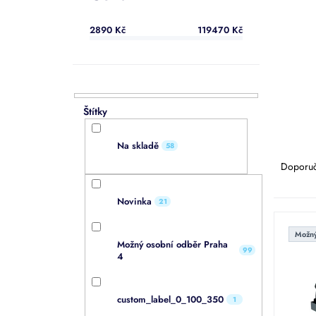
a
n
2890
Kč
119470
Kč
e
l
Ř
Na skladě
58
a
Doporu
z
e
Novinka
21
n
V
í
ý
Možný
p
Možný osobní odběr Praha
p
99
r
4
i
o
s
d
p
custom_label_0_100_350
1
u
r