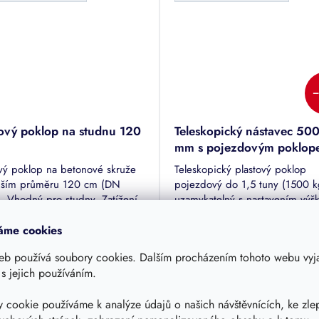
–
tový poklop na studnu 120
Teleskopický nástavec 50
mm s pojezdovým poklop
do 1500 kg - k nádržím
ový poklop na betonové skruže
Teleskopický plastový poklop
Nautilus
jším průměru 120 cm (DN
pojezdový do 1,5 tuny (1500 k
. Vhodný pro studny. Zatížení
uzamykatelný s nastavením výš
hozí nebo pochozí do 200 kg.
- 750 mm pro nádrže výrobce
Skladem - doručení 3-10
Skladem - doručení 3-10 dnů
á nebo černá barva.
Nautilus - ATLANTIS, ECO, GL
áme cookies
rné
dnů
OZEANIS,...
cení
5 890 Kč
eb používá soubory cookies. Dalším procházením tohoto webu vyja
tu
5 270 Kč
 390 Kč
 s jejich používáním.
/ ks
DE
DETAIL
4 355,40 Kč bez DPH
8,10 Kč bez DPH
 cookie používáme k analýze údajů o našich návštěvnících, ke zle