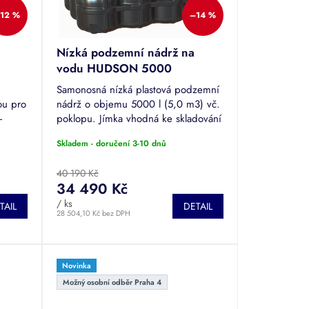
12 %
–14 %
Nízká podzemní nádrž na
vodu HUDSON 5000
Samonosná nízká plastová podzemní
ou pro
nádrž o objemu 5000 l (5,0 m3) vč.
-
poklopu. Jímka vhodná ke skladování
ANIS,
dešťové či odpadní vody. Tuto nádrž
Skladem - doručení 3-10 dnů
je možné pojíždět.
40 190 Kč
34 490 Kč
/ ks
TAIL
DETAIL
28 504,10 Kč bez DPH
Novinka
Možný osobní odběr Praha 4