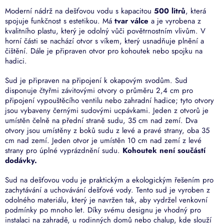
Moderní nádrž na dešťovou vodu s kapacitou
500 litrů
, která
spojuje funkčnost s estetikou. Má
tvar válce
a je vyrobena z
kvalitního plastu, který je odolný vůči povětrnostním vlivům. V
horní části se nachází otvor s víkem, který usnadňuje plnění a
čištění. Dále je připraven otvor pro kohoutek nebo spojku na
hadici.
Sud je připraven na připojení k okapovým svodům. Sud
disponuje čtyřmi závitovými otvory o průměru 2,4 cm pro
připojení vypouštěcího ventilu nebo zahradní hadice; tyto otvory
jsou vybaveny černými sudovými ucpávkami. Jeden z otvorů je
umístěn čelně na přední straně sudu, 35 cm nad zemí. Dva
otvory jsou umístěny z boků sudu z levé a pravé strany, oba 35
cm nad zemí. Jeden otvor je umístěn 10 cm nad zemí z levé
strany pro úplné vyprázdnění sudu.
Kohoutek není součástí
dodávky.
Sud na dešťovou vodu je praktickým a ekologickým řešením pro
zachytávání a uchovávání dešťové vody. Tento sud je vyroben z
odolného materiálu, který je navržen tak, aby vydržel venkovní
podmínky po mnoho let. Díky svému designu je vhodný pro
instalaci na zahradě, u rodinných domů nebo chalup, kde slouží