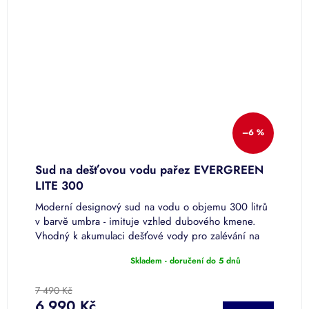
–6 %
Sud na dešťovou vodu pařez EVERGREEN
S
LITE 300
Moderní designový sud na vodu o objemu 300 litrů
M
v barvě umbra - imituje vzhled dubového kmene.
v
m
Vhodný k akumulaci dešťové vody pro zalévání na
V
zahradu i terasu. Povrchová...
a
Skladem - doručení do 5 dnů
Průměrné
P
hodnocení
h
produktu
p
7 490 Kč
4
je
je
6 990 Kč