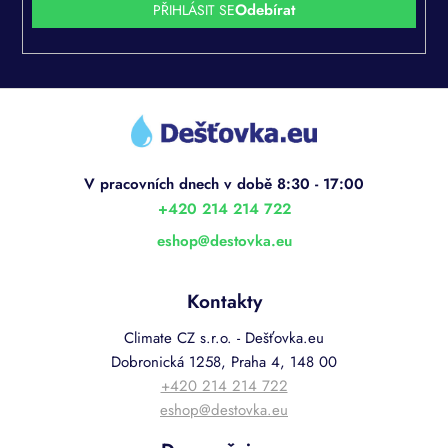
PŘIHLÁSIT SE
Z
á
p
a
t
í
+420 214 214 722
eshop
@
destovka.eu
Kontakty
Climate CZ s.r.o. - Dešťovka.eu
Dobronická 1258, Praha 4, 148 00
+420 214 214 722
eshop@destovka.eu