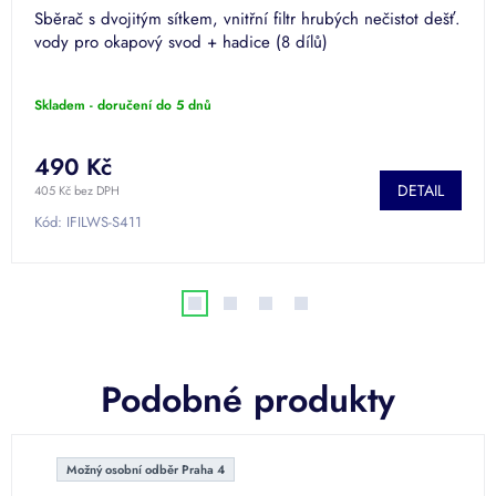
Sběrač s dvojitým sítkem, vnitřní filtr hrubých nečistot dešť.
vody pro okapový svod + hadice (8 dílů)
Skladem - doručení do 5 dnů
490 Kč
DETAIL
405 Kč bez DPH
Kód:
IFILWS-S411
Podobné produkty
Možný osobní odběr Praha 4