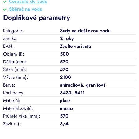
Čerpadlo do sudu
Sběrač na vodu
Doplňkové parametry
Kategorie
:
Sudy na dešťovou vodu
Záruka
:
2 roky
EAN
:
Zvolte variantu
Objem (l)
:
500
Délka (mm)
:
570
Šířka (mm)
:
570
Výška (mm)
:
2100
Barva
:
antracitová
,
granitová
Kód barvy
:
S433, B411
Materiál
:
plast
Materiál závitů
:
mosaz
Průměr víka (mm)
:
570
Závit (")
:
3/4