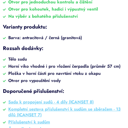
Otvor pro jednoduchou kontrolu a čištění
Otvor pro kohoutek, hadici i výpustný ventil
Na výběr z bohatého příslušenství
Varianty produktu:
Barva: antracitová / černá (granitová)
Rozsah dodávky:
Tělo sudu
Horní víko vhodné i pro vložení čerpadla (průměr 57 cm)
Ploška v horní části pro navrtání vtoku z okapu
Otvor pro vypouštění vody
Doporučené příslušenství:
Sada k propojení sudů - 4 díly (ICANSET 8)
Kompletní sestava příslušenství k sudům se sběračem - 13
dílů (ICANSET 7)
Příslušenství k sudům