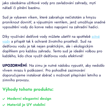
jako zásobárna užitkové vody pro zavlažování zahrady, mytí
nářadí či plnění bazénu.
Sud je vybaven víkem, které zabraňuje nečistotám a hmyzu
proniknout dovnitř, a výpustným ventilem, jenž umožňuje snadné
vypouštění vody do konve nebo napojení na zahradní hadici.
Díky využívání dešťové vody můžete ušetřit na spotřebě
pitné
vody
a přispět tak k ochraně životního prostředí. Sud na
dešťovou vodu je tak nejen praktickým, ale i ekologickým
doplňkem pro každou zahradu. Tento sud
je ideální volbou pro
každého, kdo chce využít dešťovou vodu efektivně!
UPOZORNĚNÍ
: Na zimu je nutné nádobu vypustit, aby nedošlo
vlivem mrazu k poškození. Pro pohodlné zazimování
doporučujeme instalovat sběrač s možností přepínání letního a
zimního provozu.
Výhody tohoto produktu:
Moderní elegantní design
Materiál je UV stabilní