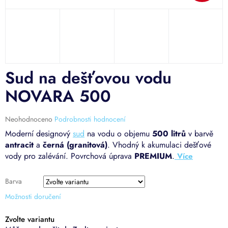
Sud na dešťovou vodu
NOVARA 500
Průměrné
Neohodnoceno
Podrobnosti hodnocení
hodnocení
Moderní designový
sud
na vodu o objemu
500 litrů
v barvě
produktu
antracit
a
černá (granitová)
. Vhodný k akumulaci dešťové
je
vody pro zalévání. Povrchová úprava
PREMIUM
.
0,0
z
5
Barva
hvězdiček.
Možnosti doručení
Zvolte variantu