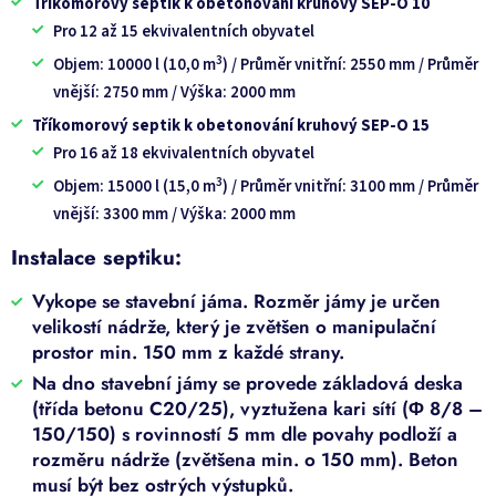
Tříkomorový septik k obetonování kruhový SEP-O 10
Pro 12 až 15 ekvivalentních obyvatel
3
Objem: 10000 l (10,0 m
) / Průměr vnitřní: 2550 mm /
Průměr
vnější: 2750 mm /
Výška: 2000 mm
Tříkomorový septik k obetonování kruhový SEP-O 15
Pro 16 až 18 ekvivalentních obyvatel
3
Objem: 15000 l (15,0 m
) / Průměr vnitřní: 3100 mm /
Průměr
vnější: 3300 mm /
Výška: 2000 mm
Instalace septiku:
Vykope se stavební jáma. Rozměr jámy je určen
velikostí nádrže, který je zvětšen o manipulační
prostor min. 150 mm z každé strany.
Na dno stavební jámy se provede základová deska
(třída betonu C20/25), vyztužena kari sítí (Φ 8/8 –
150/150) s rovinností 5 mm dle povahy podloží a
rozměru nádrže (zvětšena min. o 150 mm). Beton
musí být bez ostrých výstupků.