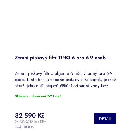
5
Zemní pískový filtr TINO 6 pro 6-9 osob
S
3
Zemní pískový filtr o objemu 6 m3, vhodný pro 6-9
T
osob. Tento filtr je vhodné instalovat za septik, jelikož
z
slouží jako další stupeň čištění odpadní vody bez
m
potřeby el. energie.
o
Skladem - doručení 7-21 dnů
S
32 590 Kč
DETAIL
26 933,90 Kč bez DPH
45
Kód:
TINO6
K