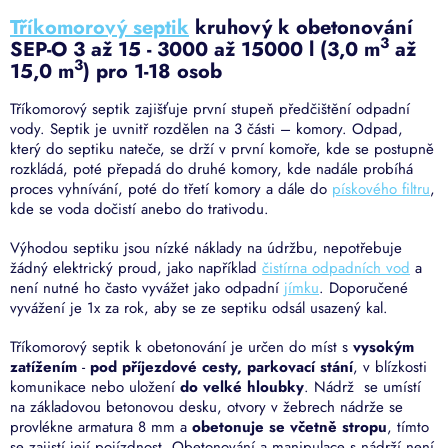
Tříkomorový septik
kruhový k obetonování
3
SEP-O 3 až 15 - 3000 až 15000 l (3,0 m
až
3
15,0 m
) pro 1-18 osob
Tříkomorový septik zajišťuje první stupeň předčištění odpadní
vody. Septik je uvnitř rozdělen na 3 části – komory. Odpad,
který do septiku nateče, se drží v první komoře, kde se postupně
rozkládá, poté přepadá do druhé komory, kde nadále probíhá
proces vyhnívání, poté do třetí komory a dále do
pískového filtru
,
kde se voda dočistí anebo do trativodu.
Výhodou septiku jsou nízké náklady na údržbu, nepotřebuje
žádný elektrický proud, jako například
čistírna odpadních vod
a
není nutné ho často vyvážet jako odpadní
jímku
. Doporučené
vyvážení je 1x za rok, aby se ze septiku odsál usazený kal.
Tříkomorový septik k obetonování je určen do míst s
vysokým
zatížením
-
pod příjezdové cesty, parkovací stání
, v blízkosti
komunikace nebo uložení
do velké hloubky
. Nádrž se umístí
na základovou betonovou desku, otvory v žebrech nádrže se
provlékne armatura 8 mm a
obetonuje se včetně stropu
, tímto
se zajistí její pojízdnost. Obetonování a manipulace s nádrží není