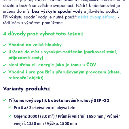
složité a běžně se zvládne svépomocí. Nádrž k obetonování je
určena do míst
bez výskytu spodní vody
a jílovitého podloží.
Při výskytu spodní vody je nutné použít
nádrž dvouplášťovou
-
rádi Vám s výběrem pomůžeme.
4 důvody proč vybrat toto řešení:
Vhodné do velké hloubky
Určené do míst s vysokým zatížením (parkovací stání,
příjezdové cesty)
Není třeba el. energie jako je tomu u ČOV
Vhodné i pro použití s přerušovaným provozem (chata,
rekreační objekt)
Varianty produktu:
Tříkomorový septik k obetonování kruhový SEP-O 3
Pro 0 až 3 ekvivalentní obyvatele
3
Objem: 3000 l (3,0 m
) / Průměr vnitřní: 1650 mm / Průměr
vnější: 1850 mm / Výška: 1500 mm