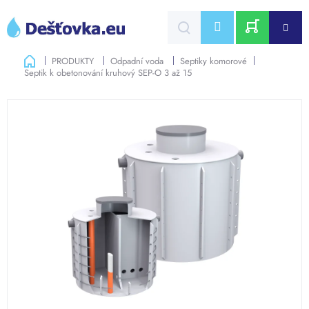
Přejít
na
CZK
obsah
NÁKUPNÍ
Domů
PRODUKTY
Odpadní voda
Septiky komorové
Septik k obetonování kruhový SEP-O 3 až 15
KOŠÍK