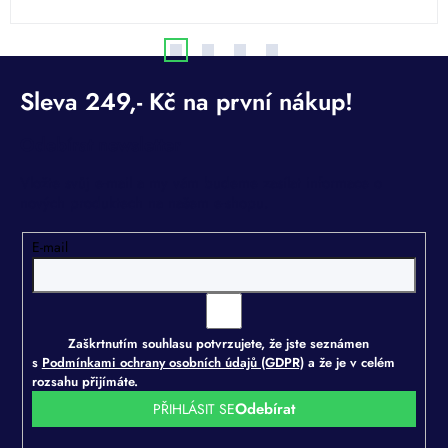
Odebírat newsletter
Vložte svůj e-mail a my vám budeme zasílat informace o
nových produktech na našem e-shopu.
E-mail
Zaškrtnutím souhlasu potvrzujete, že jste seznámen
s
Podmínkami ochrany osobních údajů (GDPR)
a že je v celém
rozsahu přijímáte.
PŘIHLÁSIT SE