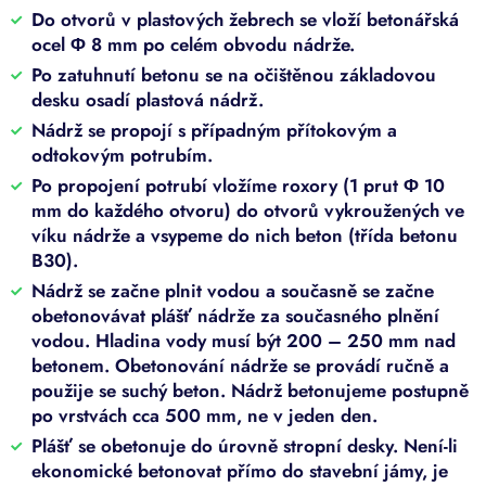
Do otvorů v plastových žebrech se vloží betonářská
ocel Φ 8 mm po celém obvodu nádrže.
Po zatuhnutí betonu se na očištěnou základovou
desku osadí plastová nádrž.
Nádrž se propojí s případným přítokovým a
odtokovým potrubím.
Po propojení potrubí vložíme roxory (1 prut Φ 10
mm do každého otvoru) do otvorů vykroužených ve
víku nádrže a vsypeme do nich beton (třída betonu
B30).
Nádrž se začne plnit vodou a současně se začne
obetonovávat plášť nádrže za současného plnění
vodou. Hladina vody musí být 200 – 250 mm nad
betonem. Obetonování nádrže se provádí ručně a
použije se suchý beton. Nádrž betonujeme postupně
po vrstvách cca 500 mm, ne v jeden den.
Plášť se obetonuje do úrovně stropní desky. Není-li
ekonomické betonovat přímo do stavební jámy, je