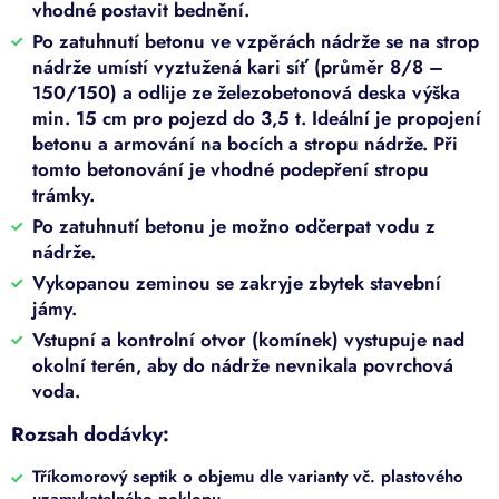
vhodné postavit bednění.
Po zatuhnutí betonu ve vzpěrách nádrže se na strop
nádrže umístí vyztužená kari síť (průměr 8/8 –
150/150) a odlije ze železobetonová deska výška
min. 15 cm pro pojezd do 3,5 t. Ideální je propojení
betonu a armování na bocích a stropu nádrže. Při
tomto betonování je vhodné podepření stropu
trámky.
Po zatuhnutí betonu je možno odčerpat vodu z
nádrže.
Vykopanou zeminou se zakryje zbytek stavební
jámy.
Vstupní a kontrolní otvor (komínek) vystupuje nad
okolní terén, aby do nádrže nevnikala povrchová
voda.
Rozsah dodávky:
Tříkomorový septik o objemu dle varianty vč. plastového