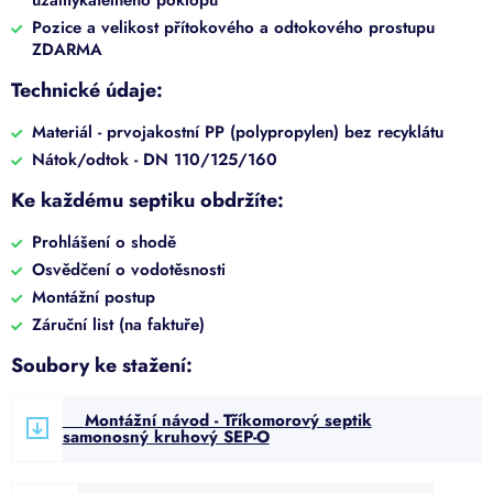
uzamykatelného poklopu
Pozice a velikost přítokového a odtokového prostupu
ZDARMA
Technické údaje:
Materiál - prvojakostní PP (polypropylen) bez recyklátu
Nátok/odtok - DN 110/125/160
Ke každému septiku obdržíte:
Prohlášení o shodě
Osvědčení o vodotěsnosti
Montážní postup
Záruční list (na faktuře)
Soubory ke stažení:
Montážní návod - Tříkomorový septik
samonosný kruhový SEP-O