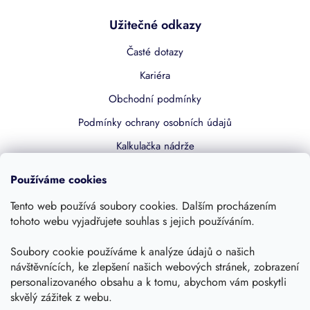
Užitečné odkazy
Časté dotazy
Kariéra
Obchodní podmínky
Podmínky ochrany osobních údajů
Kalkulačka nádrže
Dotace 50% z NZÚ
Používáme cookies
Boost by Pipdrive
Tento web používá soubory cookies. Dalším procházením
Kontakty
tohoto webu vyjadřujete souhlas s jejich používáním.
Sledujte nás
Soubory cookie používáme k analýze údajů o našich
návštěvnících, ke zlepšení našich webových stránek, zobrazení
personalizovaného obsahu a k tomu, abychom vám poskytli
skvělý zážitek z webu.