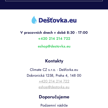
Z
á
p
a
t
í
+420 214 214 722
eshop
@
destovka.eu
Kontakty
Climate CZ s.r.o. - Dešťovka.eu
Dobronická 1258, Praha 4, 148 00
+420 214 214 722
eshop@destovka.eu
Doporučujeme
Podzemní nádrže