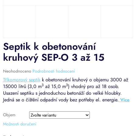
Septik k obetonování
kruhový SEP-O 3 až 15
Průměrné
Neohodnoceno
Podrobnosti hodnocení
hodnocení
Tříkomorový septik
k obetonování kruhový o objemu 3000 až
produktu
3
3
15000 litrů (3,0 m
až 15,0 m
) vhodný pro až 18 osob.
je
Usazení septiku s jednoduchou betonáží do velké hloubky.
0,0
Jedná se o čištění odpadní vody bez potřeby el. energie.
z
5
hvězdiček.
Objem
Možnosti doručení