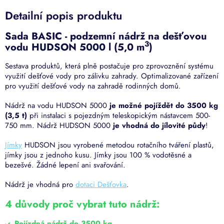
Detailní popis produktu
Sada BASIC - podzemní nádrž na dešťovou
3
vodu HUDSON 5000 l (5,0 m
)
Sestava produktů, která plně postačuje pro zprovoznění systému
využití dešťové vody pro zálivku zahrady. Optimalizované zařízení
pro využití dešťové vody na zahradě rodinných domů.
Nádrž na vodu HUDSON 5000
je možné pojíždět do 3500 kg
(3,5 t)
při instalaci s pojezdným teleskopickým nástavcem 500-
750 mm. Nádrž HUDSON 5000
je vhodná do jílovité půdy
!
Jímky
HUDSON jsou vyrobené metodou rotačního tváření plastů,
jímky jsou z jednoho kusu. Jímky jsou 100 % vodotěsné a
bezešvé. Žádné lepení ani svařování.
Nádrž je vhodná pro
dotaci Dešťovka
.
4 důvody proč vybrat tuto nádrž:
Pojízdná nádrž do 3500 kg