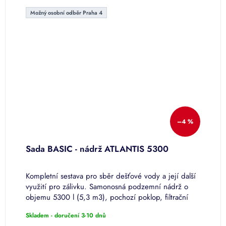
Možný osobní odběr Praha 4
–4 %
Sada BASIC - nádrž ATLANTIS 5300
S
a
mu
Kompletní sestava pro sběr dešťové vody a její další
S
využití pro zálivku. Samonosná podzemní nádrž o
(
objemu 5300 l (5,3 m3), pochozí poklop, filtrační
s
koš, sifon, čerpací sada...
E
Skladem - doručení 3-10 dnů
S