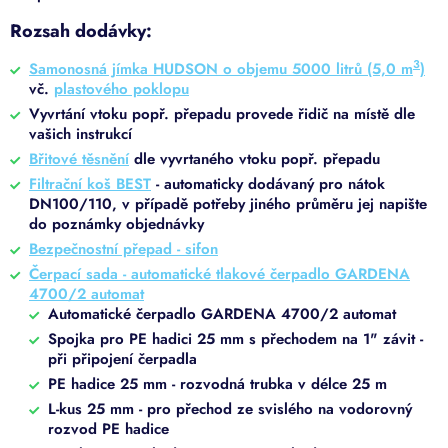
Rozsah dodávky:
3
Samonosná jímka HUDSON o objemu 5000 litrů (5,0 m
)
vč.
plastového poklopu
Vyvrtání vtoku popř. přepadu provede řidič na místě dle
vašich instrukcí
Břitové těsnění
dle vyvrtaného vtoku popř. přepadu
Filtrační koš BEST
- automaticky dodávaný pro nátok
DN100/110, v případě potřeby jiného průměru jej napište
do poznámky objednávky
Bezpečnostní přepad - sifon
Čerpací sada - automatické tlakové čerpadlo GARDENA
4700/2 automat
Automatické čerpadlo GARDENA 4700/2 automat
Spojka pro PE hadici 25 mm s přechodem na 1" závit -
při připojení čerpadla
PE hadice 25 mm - rozvodná trubka v délce 25 m
L-kus 25 mm - pro přechod ze svislého na vodorovný
rozvod PE hadice