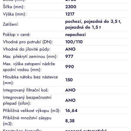
Šířka (mm)
:
2300
Výška (mm)
:
1217
pochozí
,
pojezdná do 3,5 t
,
Zatížení
:
pojezdná do 1,5 t
Poklop v ceně
:
nepochozí
Vhodné pro potrubí (DN)
:
100/110
Vhodné do jílovité půdy
:
ANO
Max. překrytí zeminou (mm)
:
977
Max. výška zatopení nádrže
990
spodní vodou (mm)
:
Hloubka nátoku bez nástavce
150
(mm)
:
Integrovaný filtrační koš
:
ANO
Integrovaný bezpečnostní
ANO
přepad (sifon)
:
Přibližná velikost výkopu (m3)
:
16,64
Přibližné množství zásypu
8,38
(m3)
:
Konstrukce čerpadla
:
ponorné automatické