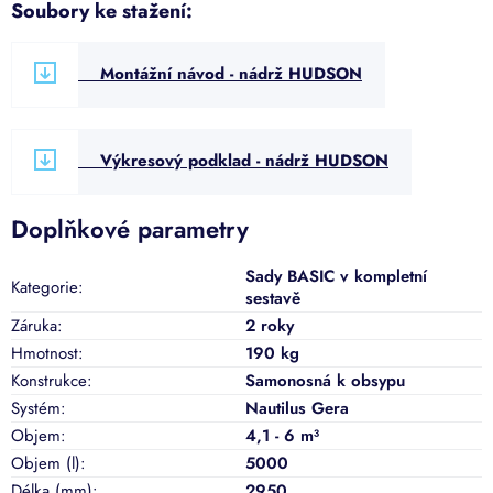
Soubory ke stažení:
Montážní návod - nádrž HUDSON
Výkresový podklad - nádrž HUDSON
Doplňkové parametry
Sady BASIC v kompletní
Kategorie
:
sestavě
Záruka
:
2 roky
Hmotnost
:
190 kg
Konstrukce
:
Samonosná k obsypu
Systém
:
Nautilus Gera
Objem
:
4,1 - 6 m³
Objem (l)
:
5000
Délka (mm)
:
2950