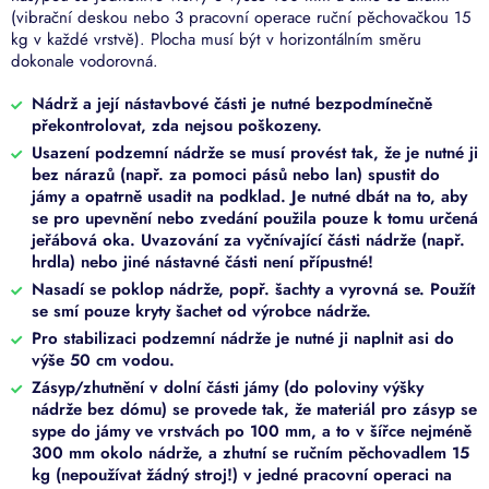
(vibrační deskou nebo 3 pracovní operace ruční pěchovačkou 15
kg v každé vrstvě). Plocha musí být v horizontálním směru
dokonale vodorovná.
Nádrž a její nástavbové části je nutné bezpodmínečně
překontrolovat, zda nejsou poškozeny.
Usazení podzemní nádrže se musí provést tak, že je nutné ji
bez nárazů (např. za pomoci pásů nebo lan) spustit do
jámy a opatrně usadit na podklad. Je nutné dbát na to, aby
se pro upevnění nebo zvedání použila pouze k tomu určená
jeřábová oka. Uvazování za vyčnívající části nádrže (např.
hrdla) nebo jiné nástavné části není přípustné!
Nasadí se poklop nádrže, popř. šachty a vyrovná se. Použít
se smí pouze kryty šachet od výrobce nádrže.
Pro stabilizaci podzemní nádrže je nutné ji naplnit asi do
výše 50 cm vodou.
Zásyp/zhutnění v dolní části jámy (do poloviny výšky
nádrže bez dómu) se provede tak, že materiál pro zásyp se
sype do jámy ve vrstvách po 100 mm, a to v šířce nejméně
300 mm okolo nádrže, a zhutní se ručním pěchovadlem 15
kg (nepoužívat žádný stroj!) v jedné pracovní operaci na