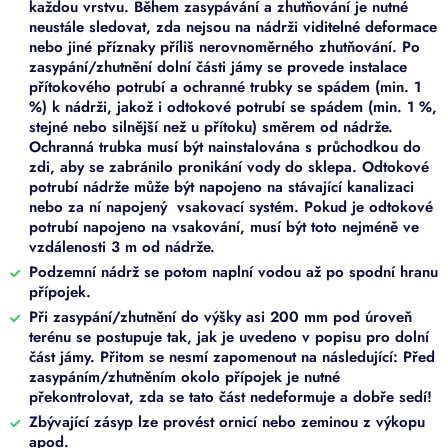
každou vrstvu. Během zasypávání a zhutňování je nutné
neustále sledovat, zda nejsou na nádrži viditelné deformace
nebo jiné příznaky příliš nerovnoměrného zhutňování. Po
zasypání/zhutnění dolní části jámy se provede instalace
přítokového potrubí a ochranné trubky se spádem (min. 1
%) k nádrži, jakož i odtokové potrubí se spádem (min. 1 %,
stejné nebo silnější než u přítoku) směrem od nádrže.
Ochranná trubka musí být nainstalována s průchodkou do
zdi, aby se zabránilo pronikání vody do sklepa. Odtokové
potrubí nádrže může být napojeno na stávající kanalizaci
nebo za ní napojený vsakovací systém. Pokud je odtokové
potrubí napojeno na vsakování, musí být toto nejméně ve
vzdálenosti 3 m od nádrže.
Podzemní nádrž se potom naplní vodou až po spodní hranu
přípojek.
Při zasypání/zhutnění do výšky asi 200 mm pod úroveň
terénu se postupuje tak, jak je uvedeno v popisu pro dolní
část jámy. Přitom se nesmí zapomenout na následující: Před
zasypáním/zhutněním okolo přípojek je nutné
překontrolovat, zda se tato část nedeformuje a dobře sedí!
Zbývající zásyp lze provést ornicí nebo zeminou z výkopu
apod.