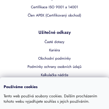
Certifikace ISO 9001 a 14001
Člen APEK (Certifikovaný obchod)
Užitečné odkazy
Časté dotazy
Kariéra
Obchodní podmínky
Podmínky ochrany osobních údajů
Kalkulačka nádrže
Dotace 50% z NZÚ
Používáme cookies
Boost by Pipdrive
Tento web používá soubory cookies. Dalším procházením
Kontakty
tohoto webu vyjadřujete souhlas s jejich používáním.