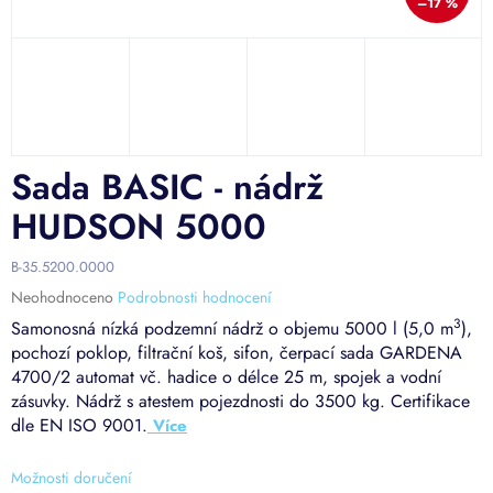
–17 %
Sada BASIC - nádrž
HUDSON 5000
B-35.5200.0000
Průměrné
Neohodnoceno
Podrobnosti hodnocení
hodnocení
3
Samonosná nízká podzemní nádrž o objemu 5000 l (5,0 m
),
produktu
pochozí poklop, filtrační koš, sifon, čerpací sada GARDENA
je
4700/2 automat vč. hadice o délce 25 m, spojek a vodní
0,0
zásuvky. Nádrž s atestem pojezdnosti do 3500 kg. Certifikace
z
5
dle EN ISO 9001.
hvězdiček.
Možnosti doručení