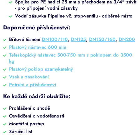
Spojka pro PE hadici 25 mm s přechodem na 3/4" závit
- pro připojení vodní zásuvky
Vodní zásuvka Pipeline vč. stop-ventilu - odběrné místo
Doporučené příslušenství:
Břitové těsnění
DN100/110
,
DN125
,
DN150/160
,
DN200
Plastový nástavec 600 mm
Teleskopický nástavec 500-750 mm s poklopem do 3500
kg
Plastový poklop uzamykatelný
Vsak a zasakování
Potrubí a příslušenství
Ke každé nádrži obdržíte:
Prohlášení o shodě
Osvědčení o vodotěsnosti
Montážní postup
Záruční list