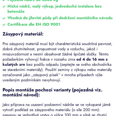
Nízká nádrž, malý výkop, jednoduchá instalace bez
betonáže
Vhodná do jílovité půdy při dodržení montážního návodu
Certifikace dle EN ISO 9001
Zásypový materiál:
Pro zásypový materiál musí být charakteristická soudržná pevnost,
dobrá zhutnitelnost, propustnost vody a vzduchu, jakož i
mrazuvzdornost a nesmí obsahovat žádné špičaté složky. Těmto
požadavkům vyhovují frakce v rozsahu zrna
od 4 do 16 mm z
kulatých zrn
bez podílu odpadu (zeptejte se svého obchodníka
se stavebními materiály). Použití zeminy z výkopu nebo materiály
označované jako „zásypový písek“ v mnoha případech výše
uvedeným podmínkám nevyhovují.
Popis montáže pochozí varianty (pojezdná viz.
montážní návod):
Jako příprava na usazení podzemní nádrže se ve vykopané jámě
vytvoří podklad ze zásypového materiálu (o síle 200 mm):
nasypou se jednotlivé vrstvy o výšce 100 mm a silně se zhutní