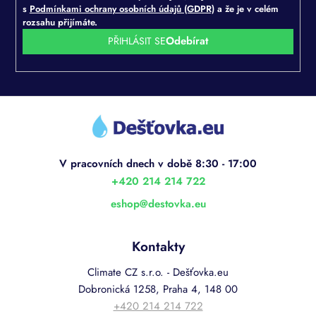
s
Podmínkami ochrany osobních údajů (GDPR)
a že je v celém
rozsahu přijímáte.
PŘIHLÁSIT SE
Z
á
p
a
t
í
+420 214 214 722
eshop
@
destovka.eu
Kontakty
Climate CZ s.r.o. - Dešťovka.eu
Dobronická 1258, Praha 4, 148 00
+420 214 214 722