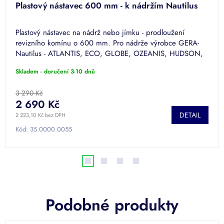
Plastový nástavec 600 mm - k nádržím Nautilus
Plastový nástavec na nádrž nebo jímku - prodloužení
revizního komínu o 600 mm. Pro nádrže výrobce GERA-
Nautilus - ATLANTIS, ECO, GLOBE, OZEANIS, HUDSON,
MINI.
Skladem - doručení 3-10 dnů
3 290 Kč
2 690 Kč
DETAIL
2 223,10 Kč bez DPH
Kód:
35.0000.0055
Podobné produkty