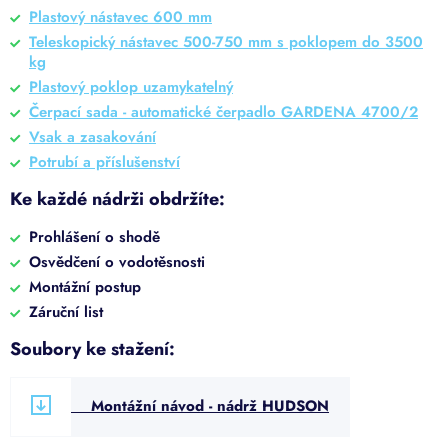
Plastový nástavec 600 mm
Teleskopický nástavec 500-750 mm s poklopem do 3500
kg
Plastový poklop uzamykatelný
Čerpací sada - automatické čerpadlo GARDENA 4700/2
Vsak a zasakování
Potrubí a příslušenství
Ke každé nádrži obdržíte:
Prohlášení o shodě
Osvědčení o vodotěsnosti
Montážní postup
Záruční list
Soubory ke stažení:
Montážní návod - nádrž HUDSON