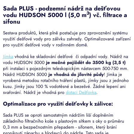
Sada PLUS - podzemní nádrž na dešťovou
3
vodu HUDSON 5000 l (5,0 m
) vč. filtrace a
sifonu
Sestava produktů, která plně postačuje pro zprovoznění systému
využití dešťové vody pro zálivku zahrady. Optimalizované zařízení
pro využití dešťové vody v rodinném domě.
Jímka
vhodná ke skladování dešťové či odpadní vody. Nádrž na
vodu HUDSON 5000
je možné pojíždět do 3500 kg (3,5 t)
při instalaci s pojezdným teleskopickým nástavcem 500-750 mm.
Nádrž HUDSON 5000
je vhodná do jílovité půdy
!
Jímka je
vyrobená metodou rotačního tváření plastů, jímky jsou z jednoho
kusu. Jímky jsou 100 % vodotěsné a bezešvé. Žádné lepení ani
svařování. Nádrž je vhodná pro
dotaci Dešťovka
.
Optimalizace pro využití dešťovky k zálivce:
Sada PLUS se oproti samostatným nádržím liší doplněním
základního filtračního koše s plastovým sítkem s oky o průměru
0,3 mm a bezpečnostním přepadem - sifonem, který brání
proniknutí zápachu a hlodavců do nádrže. Tato sada je