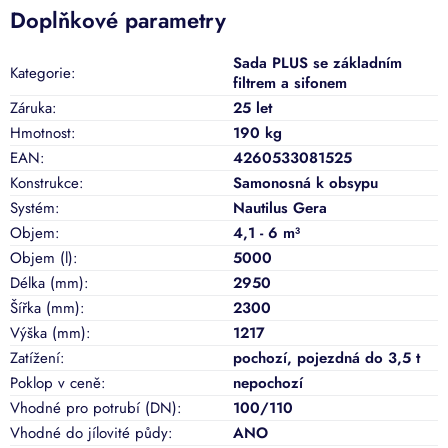
Doplňkové parametry
Sada PLUS se základním
Kategorie
:
filtrem a sifonem
Záruka
:
25 let
Hmotnost
:
190 kg
EAN
:
4260533081525
Konstrukce
:
Samonosná k obsypu
Systém
:
Nautilus Gera
Objem
:
4,1 - 6 m³
Objem (l)
:
5000
Délka (mm)
:
2950
Šířka (mm)
:
2300
Výška (mm)
:
1217
Zatížení
:
pochozí
,
pojezdná do 3,5 t
Poklop v ceně
:
nepochozí
Vhodné pro potrubí (DN)
:
100/110
Vhodné do jílovité půdy
:
ANO