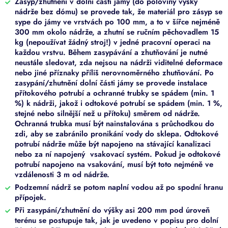
Zásyp/zhutnění v dolní části jámy (do poloviny výšky
nádrže bez dómu) se provede tak, že materiál pro zásyp se
sype do jámy ve vrstvách po 100 mm, a to v šířce nejméně
300 mm okolo nádrže, a zhutní se ručním pěchovadlem 15
kg (nepoužívat žádný stroj!) v jedné pracovní operaci na
každou vrstvu. Během zasypávání a zhutňování je nutné
neustále sledovat, zda nejsou na nádrži viditelné deformace
nebo jiné příznaky příliš nerovnoměrného zhutňování. Po
zasypání/zhutnění dolní části jámy se provede instalace
přítokového potrubí a ochranné trubky se spádem (min. 1
%) k nádrži, jakož i odtokové potrubí se spádem (min. 1 %,
stejné nebo silnější než u přítoku) směrem od nádrže.
Ochranná trubka musí být nainstalována s průchodkou do
zdi, aby se zabránilo pronikání vody do sklepa. Odtokové
potrubí nádrže může být napojeno na stávající kanalizaci
nebo za ní napojený vsakovací systém. Pokud je odtokové
potrubí napojeno na vsakování, musí být toto nejméně ve
vzdálenosti 3 m od nádrže.
Podzemní nádrž se potom naplní vodou až po spodní hranu
přípojek.
Při zasypání/zhutnění do výšky asi 200 mm pod úroveň
terénu se postupuje tak, jak je uvedeno v popisu pro dolní