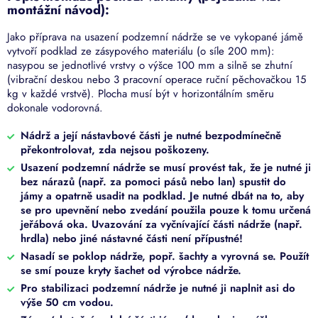
montážní návod):
Jako příprava na usazení podzemní nádrže se ve vykopané jámě
vytvoří podklad ze zásypového materiálu (o síle 200 mm):
nasypou se jednotlivé vrstvy o výšce 100 mm a silně se zhutní
(vibrační deskou nebo 3 pracovní operace ruční pěchovačkou 15
kg v každé vrstvě). Plocha musí být v horizontálním směru
dokonale vodorovná.
Nádrž a její nástavbové části je nutné bezpodmínečně
překontrolovat, zda nejsou poškozeny.
Usazení podzemní nádrže se musí provést tak, že je nutné ji
bez nárazů (např. za pomoci pásů nebo lan) spustit do
jámy a opatrně usadit na podklad. Je nutné dbát na to, aby
se pro upevnění nebo zvedání použila pouze k tomu určená
jeřábová oka. Uvazování za vyčnívající části nádrže (např.
hrdla) nebo jiné nástavné části není přípustné!
Nasadí se poklop nádrže, popř. šachty a vyrovná se. Použít
se smí pouze kryty šachet od výrobce nádrže.
Pro stabilizaci podzemní nádrže je nutné ji naplnit asi do
výše 50 cm vodou.