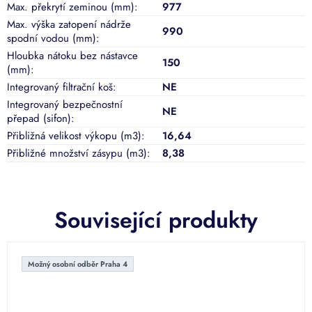
Max. překrytí zeminou (mm)
:
977
Max. výška zatopení nádrže
990
spodní vodou (mm)
:
Hloubka nátoku bez nástavce
150
(mm)
:
Integrovaný filtrační koš
:
NE
Integrovaný bezpečnostní
NE
přepad (sifon)
:
Přibližná velikost výkopu (m3)
:
16,64
Přibližné množství zásypu (m3)
:
8,38
Související produkty
Možný osobní odběr Praha 4