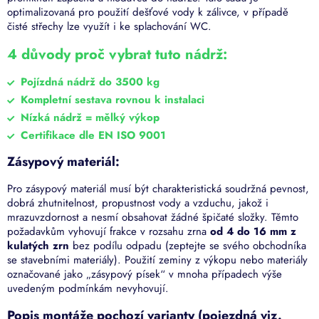
optimalizovaná pro použití dešťové vody k zálivce, v případě
čisté střechy lze využít i ke splachování WC.
4 důvody proč vybrat tuto nádrž:
Pojízdná nádrž do 3500 kg
Kompletní sestava rovnou k instalaci
Nízká nádrž = mělký výkop
Certifikace dle EN ISO 9001
Zásypový materiál:
Pro zásypový materiál musí být charakteristická soudržná pevnost,
dobrá zhutnitelnost, propustnost vody a vzduchu, jakož i
mrazuvzdornost a nesmí obsahovat žádné špičaté složky. Těmto
požadavkům vyhovují frakce v rozsahu zrna
od 4 do 16 mm z
kulatých zrn
bez podílu odpadu (zeptejte se svého obchodníka
se stavebními materiály). Použití zeminy z výkopu nebo materiály
označované jako „zásypový písek“ v mnoha případech výše
uvedeným podmínkám nevyhovují.
Popis montáže pochozí varianty (pojezdná viz.