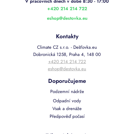
t
í
+420 214 214 722
eshop
@
destovka.eu
Kontakty
Climate CZ s.r.o. - Dešťovka.eu
Dobronická 1258, Praha 4, 148 00
+420 214 214 722
eshop@destovka.eu
Doporučujeme
Podzemní nádrže
Odpadní vody
Vsak a drenáže
Předpověď počasí