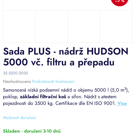
–7 %
Sada PLUS - nádrž HUDSON
5000 vč. filtru a přepadu
35.5200.0020
Průměrné
Neohodnoceno
Podrobnosti hodnocení
hodnocení
3
Samonosná nízká podzemní nádrž o objemu 5000 l (5,0 m
),
produktu
poklop,
základní filtrační koš
a
sifon. Nádrž s atestem
je
pojezdnosti do 3500 kg. Certifikace dle EN ISO 9001.
0,0
z
5
Možnosti doručení
hvězdiček.
Skladem - doručení 3-10 dnů