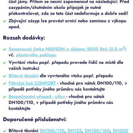
část jámy. Přitom se nesmí zapomenout na následující: Před
zasypáním/zhutněním okolo přípojek je nutné
překontrolovat, zda se tato část nedeformuje a dobře sedí!
Zbývající zásyp lze provést ornicí nebo zeminou z výkopu
apod.
Rozsah dodávky:
3
Samonosná jímka HUDSON o objemu 5000 litrů (5,0 m
)
vč.
plastového poklopu
Vyvrtání vtoku popř. přepadu provede řidič na místě dle
vašich instrukcí
Břitové těsnění
dle vyvrtaného vtoku popř. přepadu
Filtrační koš COMFORT
- vhodné pro nátok DN100/110, v
případě potřeby jiného průměru nás kontaktujte
Bezpečnostní přepad - sifon
- vhodné pro nátok
DN100/110, v případě potřeby jiného průměru nás
kontaktujte
Doporučené příslušenství:
Břitové těsnění
DN100/110
,
DN125
,
DN150/160
,
DN200