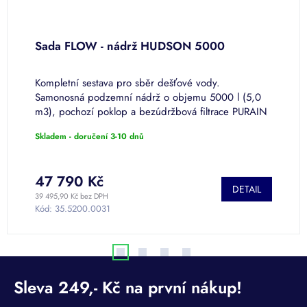
Sada FLOW - nádrž HUDSON 5000
S
l
Kompletní sestava pro sběr dešťové vody.
S
cí
Samonosná podzemní nádrž o objemu 5000 l (5,0
(
m3), pochozí poklop a bezúdržbová filtrace PURAIN
s
se zpětnou klapkou. Nádrž s atestem...
2
Skladem - doručení 3-10 dnů
S
5
47 790 Kč
DETAIL
39 495,90 Kč bez DPH
35
Kód:
35.5200.0031
K