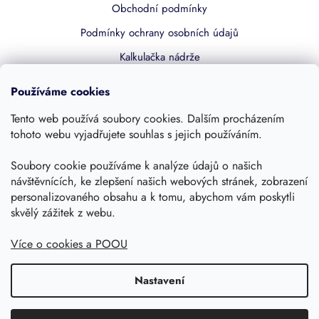
Obchodní podmínky
Podmínky ochrany osobních údajů
Kalkulačka nádrže
Dotace 50% z NZÚ
Používáme cookies
Boost by Pipdrive
Tento web používá soubory cookies. Dalším procházením
Kontakty
tohoto webu vyjadřujete souhlas s jejich používáním.
Soubory cookie používáme k analýze údajů o našich
Sledujte nás
návštěvnících, ke zlepšení našich webových stránek, zobrazení
personalizovaného obsahu a k tomu, abychom vám poskytli
skvělý zážitek z webu.
Více o cookies a POOU
Nastavení
Copyright 2026, Dešťovka.eu
Shoptet