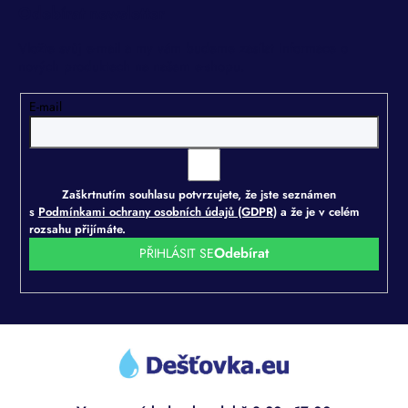
Odebírat newsletter
Vložte svůj e-mail a my vám budeme zasílat informace o
nových produktech na našem e-shopu.
E-mail
Zaškrtnutím souhlasu potvrzujete, že jste seznámen
s
Podmínkami ochrany osobních údajů (GDPR)
a že je v celém
rozsahu přijímáte.
PŘIHLÁSIT SE
Z
á
p
a