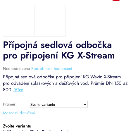
Přípojná sedlová odbočka
pro připojení KG X-Stream
Průměrné
Neohodnoceno
Podrobnosti hodnocení
hodnocení
Přípojná sedlová odbočka pro připojení KG Wavin X-Stream
produktu
pro odvádění splaškových a dešťových vod. Průměr DN 150 až
je
800.
0,0
z
5
Průměr
hvězdiček.
Možnosti doručení
Zvolte variantu