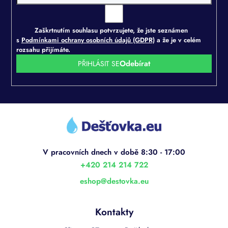
Zaškrtnutím souhlasu potvrzujete, že jste seznámen
s
Podmínkami ochrany osobních údajů (GDPR)
a že je v celém
rozsahu přijímáte.
PŘIHLÁSIT SE
Z
á
p
a
t
í
+420 214 214 722
eshop
@
destovka.eu
Kontakty