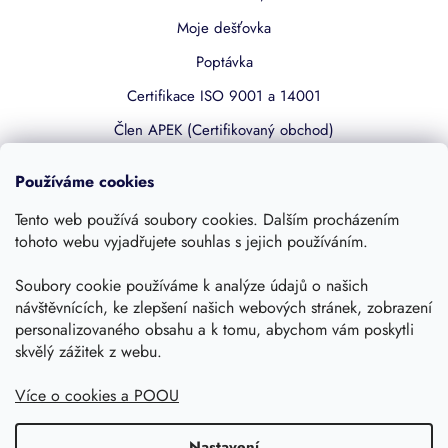
Moje dešťovka
Poptávka
Certifikace ISO 9001 a 14001
Člen APEK (Certifikovaný obchod)
Používáme cookies
Užitečné odkazy
Tento web používá soubory cookies. Dalším procházením
Časté dotazy
tohoto webu vyjadřujete souhlas s jejich používáním.
Kariéra
Soubory cookie používáme k analýze údajů o našich
Obchodní podmínky
návštěvnících, ke zlepšení našich webových stránek, zobrazení
personalizovaného obsahu a k tomu, abychom vám poskytli
Podmínky ochrany osobních údajů
skvělý zážitek z webu.
Kalkulačka nádrže
Více o cookies a POOU
Dotace 50% z NZÚ
Boost by Pipdrive
Nastavení