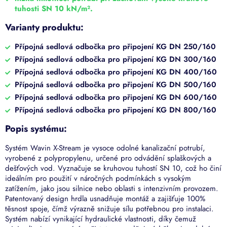
tuhosti SN 10 kN/m².
Varianty produktu:
Přípojná sedlová odbočka pro připojení KG DN 250/160
Přípojná sedlová odbočka pro připojení KG DN 300/160
Přípojná sedlová odbočka pro připojení KG DN 400/160
Přípojná sedlová odbočka pro připojení KG DN 500/160
Přípojná sedlová odbočka pro připojení KG DN 600/160
Přípojná sedlová odbočka pro připojení KG DN 800/160
Popis systému:
Systém Wavin X-Stream je vysoce odolné kanalizační potrubí,
vyrobené z polypropylenu, určené pro odvádění splaškových a
dešťových vod. Vyznačuje se kruhovou tuhostí SN 10, což ho činí
ideálním pro použití v náročných podmínkách s vysokým
zatížením, jako jsou silnice nebo oblasti s intenzivním provozem.
Patentovaný design hrdla usnadňuje montáž a zajišťuje 100%
těsnost spoje, čímž výrazně snižuje sílu potřebnou pro instalaci.
Systém nabízí vynikající hydraulické vlastnosti, díky čemuž