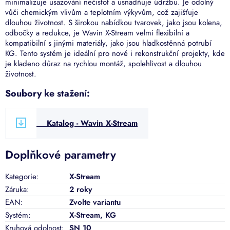
minimalizuje usazování nečistot a usnadňuje údržbu. Je odolný
vůči chemickým vlivům a teplotním výkyvům, což zajišťuje
dlouhou životnost. S širokou nabídkou tvarovek, jako jsou kolena,
odbočky a redukce, je Wavin X-Stream velmi flexibilní a
kompatibilní s jinými materiály, jako jsou hladkostěnná potrubí
KG. Tento systém je ideální pro nové i rekonstrukční projekty, kde
je kladeno důraz na rychlou montáž, spolehlivost a dlouhou
životnost.
Soubory ke stažení:
Katalog - Wavin X-Stream
Doplňkové parametry
Kategorie
:
X-Stream
Záruka
:
2 roky
EAN
:
Zvolte variantu
Systém
:
X-Stream, KG
Kruhová odolnost
:
SN 10