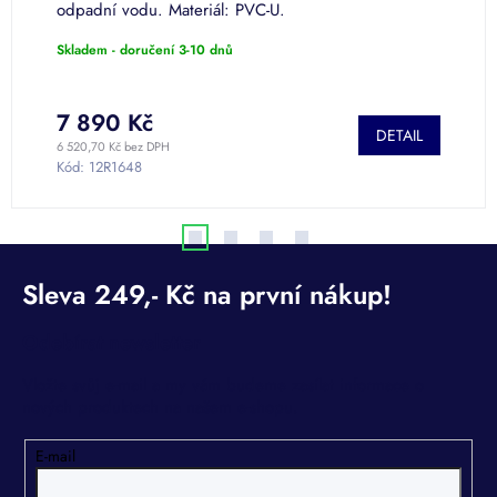
odpadní vodu. Materiál: PVC-U.
o
Skladem - doručení 3-10 dnů
S
7 890 Kč
DETAIL
6 520,70 Kč bez DPH
5 
Kód:
12R1648
K
Odebírat newsletter
Vložte svůj e-mail a my vám budeme zasílat informace o
nových produktech na našem e-shopu.
E-mail