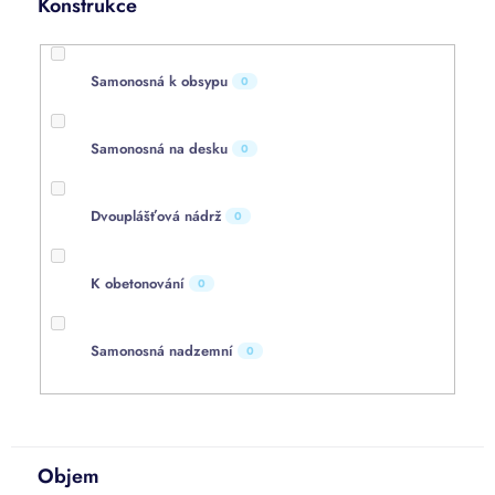
Konstrukce
Samonosná k obsypu
0
Samonosná na desku
0
Dvouplášťová nádrž
0
K obetonování
0
Samonosná nadzemní
0
Objem