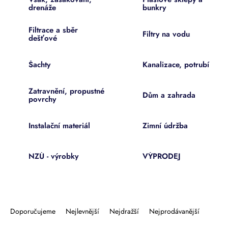
drenáže
bunkry
Filtrace a sběr
Filtry na vodu
dešťové
Šachty
Kanalizace, potrubí
Zatravnění, propustné
Dům a zahrada
povrchy
Instalační materiál
Zimní údržba
NZÚ - výrobky
VÝPRODEJ
Ř
a
Doporučujeme
Nejlevnější
Nejdražší
Nejprodávanější
z