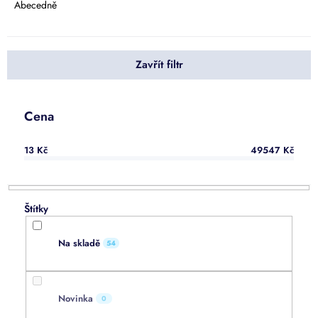
e
Abecedně
n
í
p
Zavřít filtr
r
o
d
u
Cena
k
t
13
Kč
49547
Kč
ů
Na skladě
54
Novinka
0