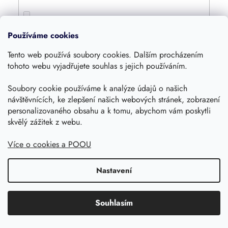
4800
0
Používáme cookies
Tento web používá soubory cookies. Dalším procházením
4000
0
tohoto webu vyjadřujete souhlas s jejich používáním.
Soubory cookie používáme k analýze údajů o našich
1600
0
návštěvnících, ke zlepšení našich webových stránek, zobrazení
personalizovaného obsahu a k tomu, abychom vám poskytli
360
skvělý zážitek z webu.
0
Více o cookies a POOU
420
0
Nastavení
1250
0
Souhlasím
1055
0