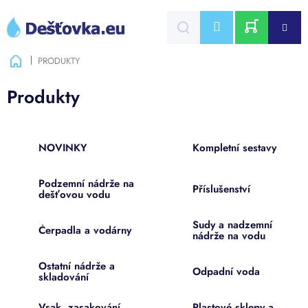
Přejít
na
CZK
obsah
NÁKUPNÍ
Domů
PRODUKTY
KOŠÍK
Produkty
NOVINKY
Kompletní sestavy
Podzemní nádrže na
Příslušenství
dešťovou vodu
Sudy a nadzemní
Čerpadla a vodárny
nádrže na vodu
Ostatní nádrže a
Odpadní voda
skladování
Vsak, zasakování,
Plastové sklepy a