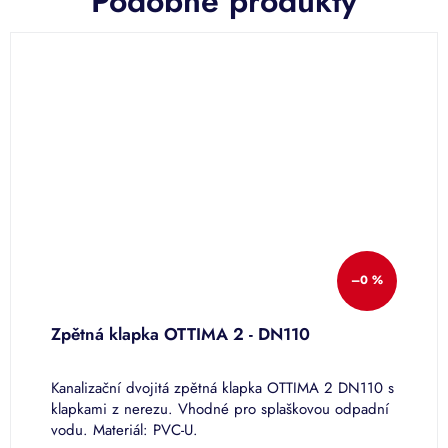
Podobné produkty
–0 %
Zpětná klapka OTTIMA 2 - DN110
Z
5
Kanalizační dvojitá zpětná klapka OTTIMA 2 DN110 s
K
klapkami z nerezu. Vhodné pro splaškovou odpadní
s
vodu. Materiál: PVC-U.
o