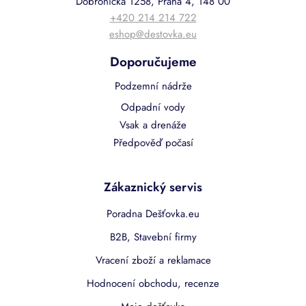
Dobronická 1258, Praha 4, 148 00
+420 214 214 722
eshop@destovka.eu
Doporučujeme
Podzemní nádrže
Odpadní vody
Vsak a drenáže
Předpověď počasí
Zákaznický servis
Poradna Dešťovka.eu
B2B, Stavební firmy
Vracení zboží a reklamace
Hodnocení obchodu, recenze