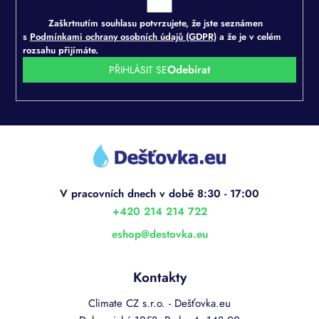
Zaškrtnutím souhlasu potvrzujete, že jste seznámen
s
Podmínkami ochrany osobních údajů (GDPR)
a že je v celém
rozsahu přijímáte.
PŘIHLÁSIT SE
Z
á
p
a
t
í
+420 214 214 722
eshop
@
destovka.eu
Kontakty
Climate CZ s.r.o. - Dešťovka.eu