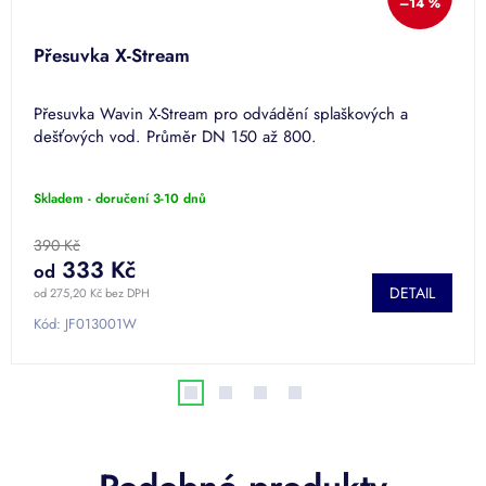
–14 %
Přesuvka X-Stream
Přesuvka Wavin X-Stream pro odvádění splaškových a
dešťových vod. Průměr DN 150 až 800.
Skladem - doručení 3-10 dnů
390 Kč
333 Kč
od
DETAIL
od 275,20 Kč bez DPH
Kód:
JF013001W