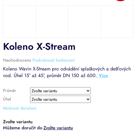
Koleno X-Stream
Průměrné
Neohodnoceno
Podrobnosti hodnocení
hodnocení
Koleno Wavin X-Stream pro odvádění splaškových a dešťových
produktu
vod. Úhel 15° až 45°, průměr DN 150 až 600.
je
0,0
z
Průměr
5
Úhel
hvězdiček.
Možnosti doručení
Zvolte variantu
Zvolte variantu