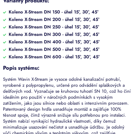
Varianty produktu:
Koleno X-Stream DN 150 - úhel 15°, 30°, 45°
Koleno X-Stream DN 200 - úhel 15°, 30°, 45°
Koleno X-Stream DN 250 - úhel 15°, 30°, 45°
Koleno X-Stream DN 300 - úhel 15°, 30°, 45°
Koleno X-Stream DN 400 - úhel 15°, 30°, 45°
Koleno X-Stream DN 500 - úhel 15°, 30°, 45°
Koleno X-Stream DN 600 - úhel 15°, 30°, 45°
Popis systému:
Systém Wavin X-Stream je vysoce odolné kanalizační potrubí,
vyrobené z polypropylenu, určené pro odvádění splaškových a
dešťových vod. Vyznačuje se kruhovou tuhostí SN 10, což ho činí
ideálním pro použití v náročných podmínkách s vysokým
zatížením, jako jsou silnice nebo oblasti s intenzivním provozem.
Patentovaný design hrdla usnadňuje montáž a zajišťuje 100%
těsnost spoje, čímž výrazně snižuje sílu potřebnou pro instalaci.
Systém nabízí vynikající hydraulické vlastnosti, díky čemuž
minimalizuje usazování nečistot a usnadňuje údržbu. Je odolný
vůči chemickým vlivům a teplotním výkyvům, což zajišťuje