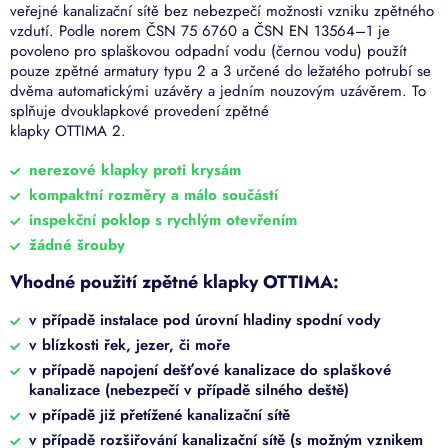
veřejné kanalizační sítě bez nebezpečí možnosti vzniku zpětného
vzdutí. Podle norem ČSN 75 6760 a ČSN EN 13564–1 je
povoleno pro splaškovou odpadní vodu (černou vodu) použít
pouze zpětné armatury typu 2 a 3 určené do ležatého potrubí se
dvěma automatickými uzávěry a jedním nouzovým uzávěrem. To
splňuje dvouklapkové provedení zpětné
klapky OTTIMA 2.
nerezové klapky proti krysám
kompaktní rozměry a málo součástí
inspekční poklop s rychlým otevřením
žádné šrouby
Vhodné použití zpětné klapky OTTIMA:
v případě instalace pod úrovní hladiny spodní vody
v blízkosti řek, jezer, či moře
v případě napojení dešťové kanalizace do splaškové
kanalizace (nebezpečí v případě silného deště)
v případě již přetížené kanalizační sítě
v případě rozšiřování kanalizační sítě (s možným vznikem