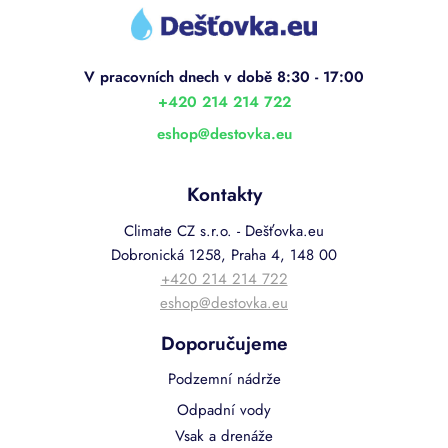
á
p
a
t
í
+420 214 214 722
eshop
@
destovka.eu
Kontakty
Climate CZ s.r.o. - Dešťovka.eu
Dobronická 1258, Praha 4, 148 00
+420 214 214 722
eshop@destovka.eu
Doporučujeme
Podzemní nádrže
Odpadní vody
Vsak a drenáže