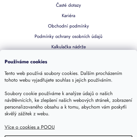
Časté dotazy
Kariéra
Obchodní podmínky
Podmínky ochrany osobních údajů
Kalkulačka nádrže
Dotace 50% z NZÚ
Používáme cookies
Boost by Pipdrive
Tento web používá soubory cookies. Dalším procházením
Kontakty
tohoto webu vyjadřujete souhlas s jejich používáním.
Soubory cookie používáme k analýze údajů o našich
Sledujte nás
návštěvnících, ke zlepšení našich webových stránek, zobrazení
personalizovaného obsahu a k tomu, abychom vám poskytli
skvělý zážitek z webu.
Více o cookies a POOU