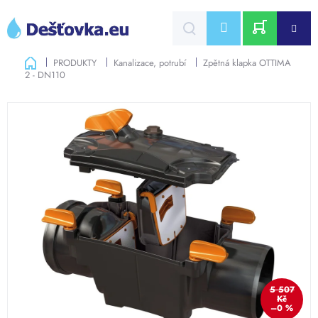
Přejít
na
CZK
obsah
NÁKUPNÍ
Domů
PRODUKTY
Kanalizace, potrubí
Zpětná klapka OTTIMA
2 - DN110
KOŠÍK
5 507
Kč
–0 %