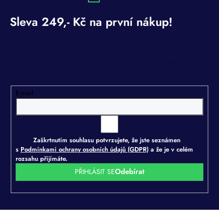
Odebírat newsletter
Vložte svůj e-mail a my vám budeme zasílat informace o
nových produktech na našem e-shopu.
E-mail
Zaškrtnutím souhlasu potvrzujete, že jste seznámen
s
Podmínkami ochrany osobních údajů (GDPR)
a že je v celém
rozsahu přijímáte.
PŘIHLÁSIT SE
Z