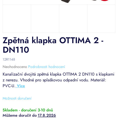
Zpětná klapka OTTIMA 2 -
DN110
12R1148
Průměrné
Neohodnoceno
Podrobnosti hodnocení
hodnocení
Kanalizační dvojitá zpětná klapka OTTIMA 2 DN110 s klapkami
produktu
z nerezu. Vhodné pro splaškovou odpadní vodu. Materiál:
je
PVC-U.
0,0
z
5
Možnosti doručení
hvězdiček.
Skladem - doručení 3-10 dnů
17.8.2026