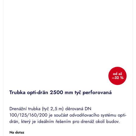
od
až
–32 %
Trubka opti-drän 2500 mm tyč perforovaná
Drenážní trubka (tyč 2,5 m) děrovaná DN
100/125/160/200 je součást odvodňovacího systému opti-
drän, který je ideálním řešením pro drenáž okolí budov.
Na dotaz