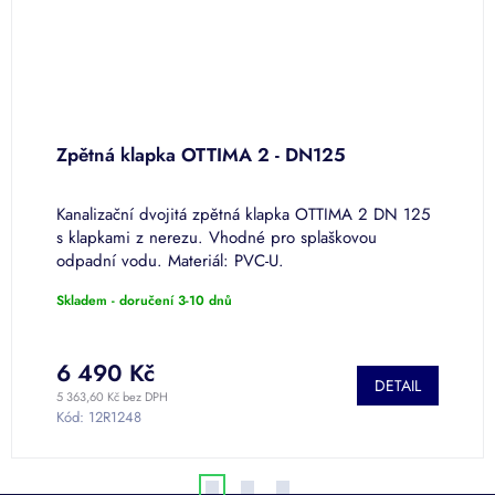
Zpětná klapka OTTIMA 2 - DN125
Z
Kanalizační dvojitá zpětná klapka OTTIMA 2 DN 125
K
s klapkami z nerezu. Vhodné pro splaškovou
s
odpadní vodu. Materiál: PVC-U.
o
Skladem - doručení 3-10 dnů
S
6 490 Kč
7
DETAIL
5 363,60 Kč bez DPH
6 
Kód:
12R1248
K