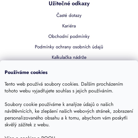
Užitečné odkazy
Časté dotazy
Kariéra
Obchodní podmínky
Podmínky ochrany osobních údajů
Kalkulačka nádrže
Dotace 50% z NZÚ
Používáme cookies
Boost by Pipdrive
Tento web používá soubory cookies. Dalším procházením
Kontakty
tohoto webu vyjadřujete souhlas s jejich používáním.
Sledujte nás
Soubory cookie používáme k analýze údajů o našich
návštěvnících, ke zlepšení našich webových stránek, zobrazení
personalizovaného obsahu a k tomu, abychom vám poskytli
skvělý zážitek z webu.