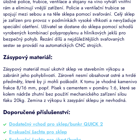
úložné police, trubice, ventilace a stojany na víno vytváří vnitřní
rám a eliminují vnější zatížení. Policie a ventilační trubice se
spojují mezi sebou a na těle sklepa pomocí svařování. Celý sklep
je zařízen pro provoz v podmínkách vysoké vlhkosti a nevyžaduje
speciální ošetření. Uživatel se dostane do sklepa pomocí schodů
vyrobených kombinací polypropylenu a hliníkových jeklů pro
bezpečný pohyb. Řezání dílů a nejdůležitějších svařovaných
sestav se provádí na automatických CNC strojích.
Zásypový materiál:
Zásypový materiál musí ukotvit sklep ve stavebním výkopu a
zabránit jeho pohyblivosti. Zároveň nesmí obsahovat ostré a tvrdé
předměty, které by ji mohli poškodit. K tomu je vhodné kamenivo
frakce 8/16 mm, popř. Písek s cementem v poměru 1:6, které se
kolem nádrže zhutní bez použití mechanického zařízení silou
tlaku 20kg. Zemina
z výkopu k zasypání sklepu je nevhodná.
Doporučené příslušenství:
Dodatečný vchod pro sklep/bunkr QUICK 2
Evakuační šachta pro sklep
Evakuační šachta pro úkryt/bunkr