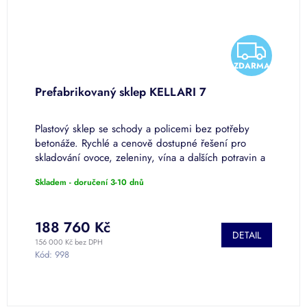
Z
Z
A
ZDARMA
D
D
Prefabrikovaný sklep KELLARI 7
Z
A
A
v
Plastový sklep se schody a policemi bez potřeby
P
R
R
ím
betonáže. Rychlé a cenově dostupné řešení pro
v
skladování ovoce, zeleniny, vína a dalších potravin a
R
M
M
nápojů. Vyrobeno z...
o
Skladem - doručení 3-10 dnů
S
A
A
188 760 Kč
o
DETAIL
156 000 Kč bez DPH
od
Kód:
998
2
K