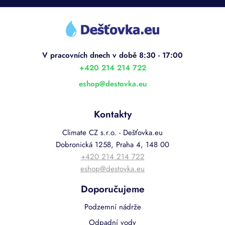
Z
á
p
a
t
í
+420 214 214 722
eshop
@
destovka.eu
Kontakty
Climate CZ s.r.o. - Dešťovka.eu
Dobronická 1258, Praha 4, 148 00
+420 214 214 722
eshop@destovka.eu
Doporučujeme
Podzemní nádrže
Odpadní vody