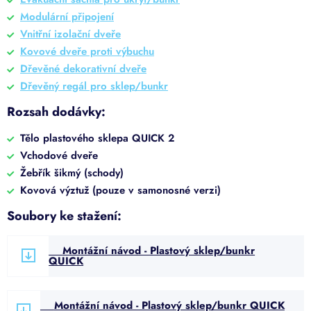
Modulární připojení
Vnitřní izolační dveře
Kovové dveře proti výbuchu
Dřevěné dekorativní dveře
Dřevěný regál pro sklep/bunkr
Rozsah dodávky:
Tělo plastového sklepa QUICK 2
Vchodové dveře
Žebřík šikmý (schody)
Kovová výztuž (pouze v samonosné verzi)
Soubory ke stažení:
Montážní návod - Plastový sklep/bunkr
QUICK
Montážní návod - Plastový sklep/bunkr QUICK