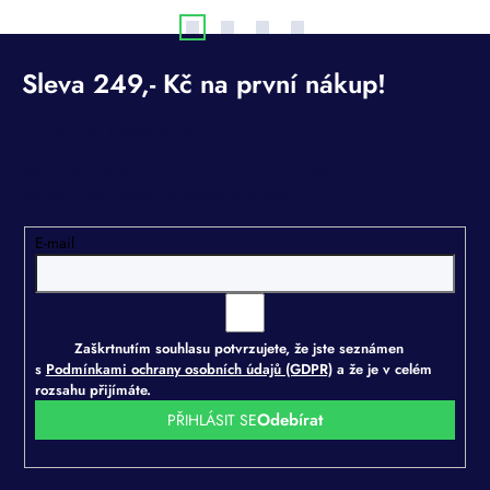
Odebírat newsletter
Vložte svůj e-mail a my vám budeme zasílat informace o
nových produktech na našem e-shopu.
E-mail
Zaškrtnutím souhlasu potvrzujete, že jste seznámen
s
Podmínkami ochrany osobních údajů (GDPR)
a že je v celém
rozsahu přijímáte.
PŘIHLÁSIT SE