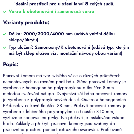
ideální prostředí pro uložení lahví či celých sudů.
Verze k obetonování i samonosná verze
Varianty produktu:
Délka: 2000/3000/4000 mm (udává vnitřní délku
sklepa/úkrytu)
Typ uložení: Samonosný/K obetonování (udává typ, kterým
má být sklep uložen viz. montážní návody obou variant)
Popis:
Pracovní komora má tvar svislého válce o různých průměrech
namontovaných na rovném podkladu. Stěna pracovní komory je
vyrobena z homogenního polypropylenu o tloušťce 8 mm
metodou svařování natupo. Dvojvrstvá základna pracovní komory
je vyrobena z polypropylenových desek Quatro a homogenních
PP-desek v celkové tloušťce 88 mm. Překrytí pracovní komory je
vyrobeno z lehčeného polypropylenu o tloušťce 8-10 mm,
vyztužené spojovacími prvky. Na překrytí je instalováno vstupní
hrdlo. Základy a překrytí pracovní komory jsou svařeny do
pracovního prostoru pomocí extruzního svařování. Profilované