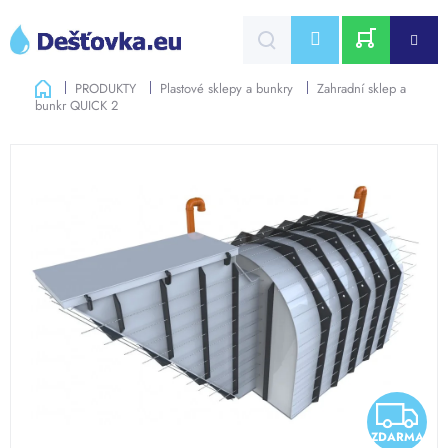
Přejít
na
CZK
obsah
NÁKUPNÍ
Domů
PRODUKTY
Plastové sklepy a bunkry
Zahradní sklep a
bunkr QUICK 2
KOŠÍK
Z
ZDARMA