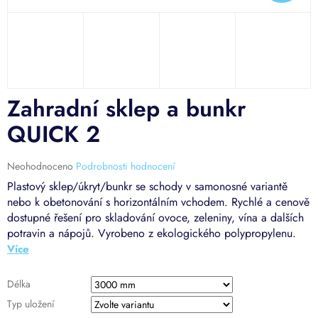
D
A
R
Zahradní sklep a bunkr
A
QUICK 2
Průměrné
Neohodnoceno
Podrobnosti hodnocení
hodnocení
Plastový sklep/úkryt/bunkr se schody v samonosné variantě
produktu
nebo k obetonování s horizontálním vchodem. Rychlé a cenově
je
dostupné řešení pro skladování ovoce, zeleniny, vína a dalších
0,0
potravin a nápojů. Vyrobeno z ekologického polypropylenu.
z
5
hvězdiček.
Délka
Typ uložení