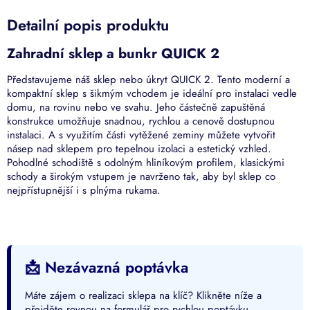
Detailní popis produktu
Zahradní sklep a bunkr QUICK 2
Představujeme náš sklep nebo úkryt QUICK 2. Tento moderní a
kompaktní sklep s šikmým vchodem je ideální pro instalaci vedle
domu, na rovinu nebo ve svahu. Jeho částečně zapuštěná
konstrukce umožňuje snadnou, rychlou a cenově dostupnou
instalaci. A s využitím části vytěžené zeminy můžete vytvořit
násep nad sklepem pro tepelnou izolaci a estetický vzhled.
Pohodlné schodiště s odolným hliníkovým profilem, klasickými
schody a širokým vstupem je navrženo tak, aby byl sklep co
nejpřístupnější i s plnýma rukama.
📩 Nezávazná poptávka
Máte zájem o realizaci sklepa na klíč? Klikněte níže a
přejděte rovnou na formulář pro rychlou poptávku.