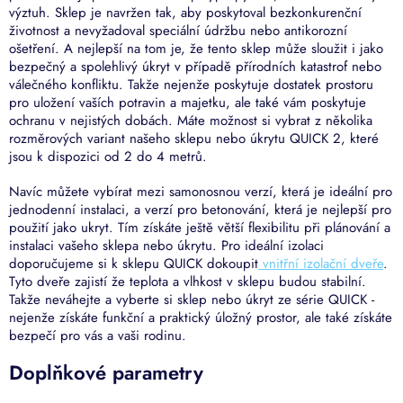
výztuh. Sklep je navržen tak, aby poskytoval bezkonkurenční
životnost a nevyžadoval speciální údržbu nebo antikorozní
ošetření. A nejlepší na tom je, že tento sklep může sloužit i jako
bezpečný a spolehlivý úkryt v případě přírodních katastrof nebo
válečného konfliktu. Takže nejenže poskytuje dostatek prostoru
pro uložení vaších potravin a majetku, ale také vám poskytuje
ochranu v nejistých dobách. Máte možnost si vybrat z několika
rozměrových variant našeho sklepu nebo úkrytu QUICK 2, které
jsou k dispozici od 2 do 4 metrů.
Navíc můžete vybírat mezi samonosnou verzí, která je ideální pro
jednodenní instalaci, a verzí pro betonování, která je nejlepší pro
použití jako ukryt. Tím získáte ještě větší flexibilitu při plánování a
instalaci vašeho sklepa nebo úkrytu. Pro ideální izolaci
doporučujeme si k sklepu QUICK dokoupit
vnitřní izolační dveře
.
Tyto dveře zajistí že teplota a vlhkost v sklepu budou stabilní.
Takže neváhejte a vyberte si sklep nebo úkryt ze série QUICK -
nejenže získáte funkční a praktický úložný prostor, ale také získáte
bezpečí pro vás a vaši rodinu.
Doplňkové parametry