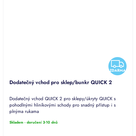
Z
Z
ZDARMA
D
D
Dodatečný vchod pro sklep/bunkr QUICK 2
A
A
Dodatečný vchod QUICK 2 pro sklepy/úkryty QUICK s
R
R
pohodlnými hliníkovými schody pro snadný přístup i s
plnýma rukama
M
M
Skladem - doručení 3-10 dnů
A
A