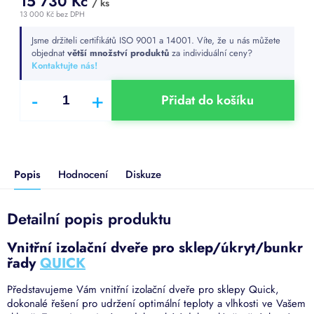
15 730 Kč
/ ks
13 000 Kč bez DPH
Měrná
Jsme držiteli certifikátů ISO 9001 a 14001. Víte, že u nás můžete
cena:
objednat
větší množství produktů
za individuální ceny?
Kontaktujte nás!
Přidat do košíku
Popis
Hodnocení
Diskuze
Detailní popis produktu
Vnitřní izolační dveře pro sklep/úkryt/bunkr
řady
QUICK
Představujeme Vám vnitřní izolační dveře pro sklepy Quick,
dokonalé řešení pro udržení optimální teploty a vlhkosti ve Vašem