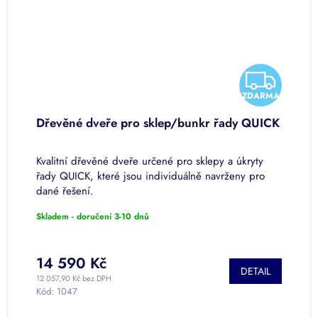
Z
Z
A
ZDARMA
D
D
Dřevěné dveře pro sklep/bunkr řady QUICK
K
A
A
v
Kvalitní dřevěné dveře určené pro sklepy a úkryty
S
R
R
ím
řady QUICK, které jsou individuálně navrženy pro
v
dané řešení.
v
M
M
p
Skladem - doručení 3-10 dnů
S
A
A
14 590 Kč
1
DETAIL
12 057,90 Kč bez DPH
14
Kód:
1047
K