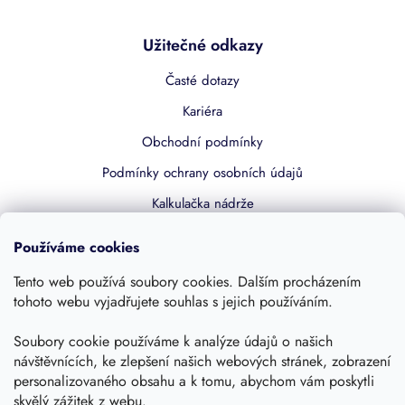
Užitečné odkazy
Časté dotazy
Kariéra
Obchodní podmínky
Podmínky ochrany osobních údajů
Kalkulačka nádrže
Dotace 50% z NZÚ
Používáme cookies
Boost by Pipdrive
Tento web používá soubory cookies. Dalším procházením
Kontakty
tohoto webu vyjadřujete souhlas s jejich používáním.
Sledujte nás
Soubory cookie používáme k analýze údajů o našich
návštěvnících, ke zlepšení našich webových stránek, zobrazení
personalizovaného obsahu a k tomu, abychom vám poskytli
skvělý zážitek z webu.