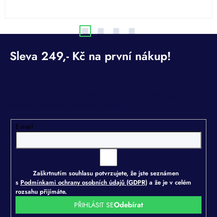
Odebírat newsletter
Vložte svůj e-mail a my vám budeme zasílat informace o
nových produktech na našem e-shopu.
E-mail
Zaškrtnutím souhlasu potvrzujete, že jste seznámen
s
Podmínkami ochrany osobních údajů (GDPR)
a že je v celém
rozsahu přijímáte.
PŘIHLÁSIT SE