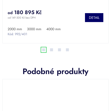
A
A
180 895 Kč
od
DETAIL
od 149 500 Kč bez DPH
2000 mm
3000 mm
4000 mm
Kód:
992/401
Podobné produkty