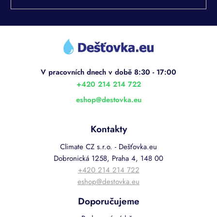
Z
á
p
a
t
í
+420 214 214 722
eshop
@
destovka.eu
Kontakty
Climate CZ s.r.o. - Dešťovka.eu
Dobronická 1258, Praha 4, 148 00
+420 214 214 722
eshop@destovka.eu
Doporučujeme