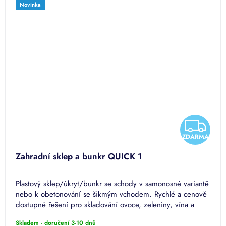
Novinka
Z
Z
ZDARMA
D
D
Zahradní sklep a bunkr QUICK 1
A
A
Plastový sklep/úkryt/bunkr se schody v samonosné variantě
R
R
nebo k obetonování se šikmým vchodem. Rychlé a cenově
dostupné řešení pro skladování ovoce, zeleniny, vína a
M
M
dalších...
Skladem - doručení 3-10 dnů