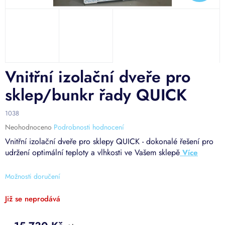
D
A
R
Vnitřní izolační dveře pro
A
sklep/bunkr řady QUICK
1038
Průměrné
Neohodnoceno
Podrobnosti hodnocení
hodnocení
Vnitřní izolační dveře pro sklepy QUICK - dokonalé řešení pro
produktu
udržení optimální teploty a vlhkosti ve Vašem sklepě
je
0,0
z
Možnosti doručení
5
hvězdiček.
Již se neprodává