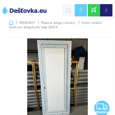
Přejít
na
CZK
obsah
NÁKUPNÍ
Domů
PRODUKTY
Plastové sklepy a bunkry
Vnitřní izolační
dveře pro sklep/bunkr řady QUICK
KOŠÍK
Z
ZDARMA