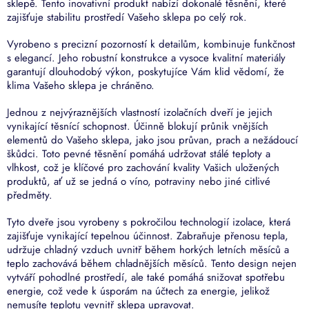
sklepě. Tento inovativní produkt nabízí dokonalé těsnění, které
zajišťuje stabilitu prostředí Vašeho sklepa po celý rok.
Vyrobeno s precizní pozorností k detailům, kombinuje funkčnost
s elegancí. Jeho robustní konstrukce a vysoce kvalitní materiály
garantují dlouhodobý výkon, poskytujíce Vám klid vědomí, že
klima Vašeho sklepa je chráněno.
Jednou z nejvýraznějších vlastností izolačních dveří je jejich
vynikající těsnící schopnost. Účinně blokují průnik vnějších
elementů do Vašeho sklepa, jako jsou průvan, prach a nežádoucí
škůdci. Toto pevné těsnění pomáhá udržovat stálé teploty a
vlhkost, což je klíčové pro zachování kvality Vašich uložených
produktů, ať už se jedná o víno, potraviny nebo jiné citlivé
předměty.
Tyto dveře jsou vyrobeny s pokročilou technologií izolace, která
zajišťuje vynikající tepelnou účinnost. Zabraňuje přenosu tepla,
udržuje chladný vzduch uvnitř během horkých letních měsíců a
teplo zachovává během chladnějších měsíců. Tento design nejen
vytváří pohodlné prostředí, ale také pomáhá snižovat spotřebu
energie, což vede k úsporám na účtech za energie, jelikož
nemusíte teplotu vevnitř sklepa upravovat.