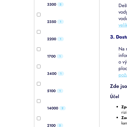
3300
Dešť
2
vody
vodu
2350
1
veli
3. Dost
2200
1
Na 
inf
1700
1
o vý
ploc
3400
1
požá
Zde jso
5100
1
Účel
Zp
14000
2
riz
Za
kan
2100
2