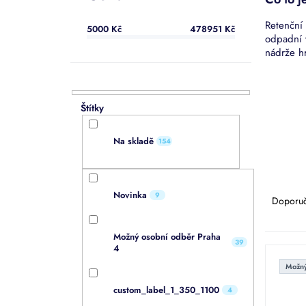
a
n
Retenční
5000
Kč
478951
Kč
e
odpadní 
l
nádrže hr
Na skladě
154
Ř
Novinka
a
9
Doporu
z
e
Možný osobní odběr Praha
n
39
V
4
í
ý
Možný
p
p
r
custom_label_1_350_1100
4
i
o