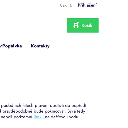
Přihlášení
CZK
NÁKUPNÍ
KOŠÍK
✨Poptávka
Kontakty
 posledních letech právem dostává do popředí
end pravděpodobně bude pokračovat. Bývá tedy
u neboli podzemní
jímku
na dešťovou vodu.