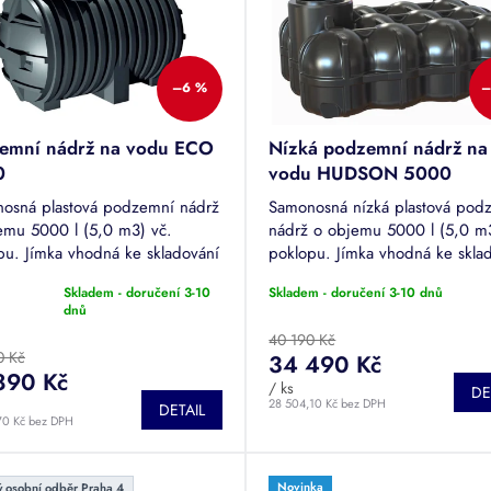
–6 %
–
emní nádrž na vodu ECO
Nízká podzemní nádrž na
0
vodu HUDSON 5000
osná plastová podzemní nádrž
Samonosná nízká plastová pod
emu 5000 l (5,0 m3) vč.
nádrž o objemu 5000 l (5,0 m3
pu. Jímka vhodná ke skladování
poklopu. Jímka vhodná ke skla
vé či odpadní vody. Jedna z
dešťové či odpadní vody. Tuto
Skladem - doručení 3-10
Skladem - doručení 3-10 dnů
odávanějších nádrží.
je možné pojíždět.
rné
dnů
cení
40 190 Kč
tu
0 Kč
34 490 Kč
890 Kč
/ ks
DE
28 504,10 Kč bez DPH
DETAIL
70 Kč bez DPH
ček.
Novinka
 osobní odběr Praha 4