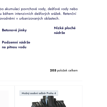
ebo akumulaci povrchové vody, dešťové vody nebo
mu během intenzivních dešťových srážek. Retenční
s povodněmi v urbanizovaných oblastech.
Nízké ploché
Betonové jímky
nádrže
Podzemní nádrže
na pitnou vodu
205
položek celkem
Možný osobní odběr Praha 4