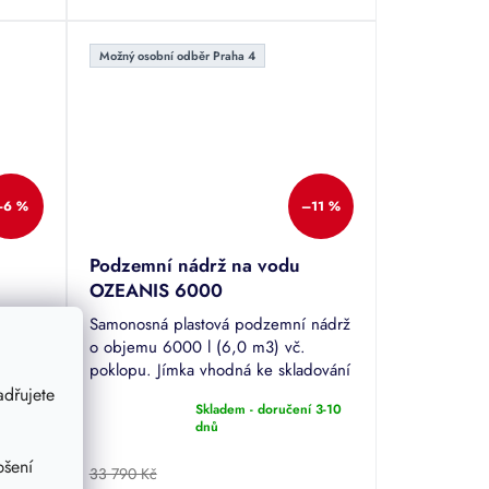
hvězdiček.
Možný osobní odběr Praha 4
–6 %
–11 %
Podzemní nádrž na vodu
OZEANIS 6000
 nádrž
Samonosná plastová podzemní nádrž
o objemu 6000 l (6,0 m3) vč.
dování
poklopu. Jímka vhodná ke skladování
dešťové či odpadní vody. Tuto
dřujete
Skladem - doručení 3-10
nádrž je možné pojíždět.
Průměrné
dnů
hodnocení
produktu
pšení
33 790 Kč
je