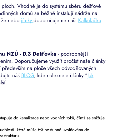
ch ploch. Vhodné je do systému sběru dešťové
rodinných domů se běžně instalují nádrže na
drže nebo
jímky
doporučujeme naši
Kalkulačku
mu NZÚ - D.3 Dešťovka
- podrobnější
řením. Doporučujeme využít pročíst naše články
eží především na ploše všech odvodňovaných
edujte náš
BLOG
, kde naleznete články "
Jak
lší.
stupuje do kanalizace nebo vodních toků, čímž se snižuje
dálostí, která může být postupně uvolňována do
astrukturu.