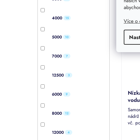
našich 
5,0
/ ks
abychom
z
56 686 
5
4000
15
Více o
hvězdi
Novin
Nas
5000
10
Možný
7000
7
12500
3
Nízk
6000
9
vodu
Samon
8000
12
nádrž
vč. p
ke sk
12000
4
vody.
Průmě