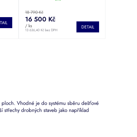
hodnocení
produktu
18 790 Kč
je
16 500 Kč
5,0
TAIL
/ ks
z
DETAIL
13 636,40 Kč bez DPH
5
hvězdiček.
ch ploch. Vhodné je do systému sběru dešťové
alší střechy drobných staveb jako například