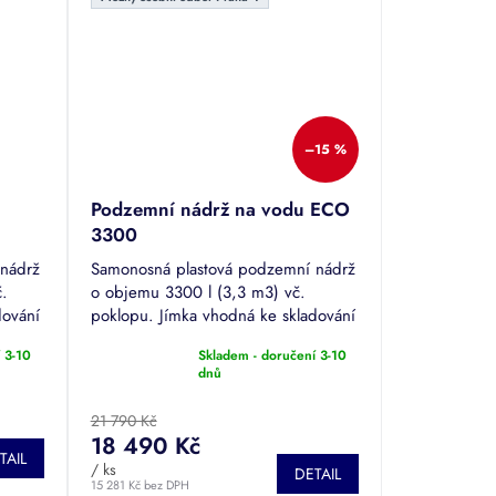
–15 %
Podzemní nádrž na vodu ECO
3300
 nádrž
Samonosná plastová podzemní nádrž
č.
o objemu 3300 l (3,3 m3) vč.
dování
poklopu. Jímka vhodná ke skladování
 nádrž
dešťové či odpadní vody. Jedna z
 3-10
Skladem - doručení 3-10
nejprodávanějších nádrží.
Průměrné
dnů
hodnocení
produktu
21 790 Kč
je
18 490 Kč
4,5
TAIL
/ ks
z
DETAIL
15 281 Kč bez DPH
5