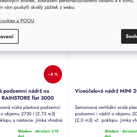
webových stránek, zobrazení personalizovaného obsahu a k tomu,
/ ks
DE
DETAIL
 vám poskytli skvělý zážitek z webu.
20 900,80 Kč bez DPH
Kč bez DPH
 cookies a POOU
ček.
ka
Možný osobní odběr Praha 4
tavení
Souh
 osobní odběr Praha 4
–8 %
á podzemní nádrž na
Víceúčelová nádrž MINI 
 RAINSTORE flat 3000
osná nízká plastová podzemní
Samonosná vertikální svislá plas
 o objemu 2730 l (2,73 m3)
podzemní i nádrž o objemu 20
oklopu a nástavce. Jímka vhodná
(2,0 m3) vč. poklopu. Jímka v
ladování dešťové či odpadní
ke skladování dešťové či odpa
Skladem - doručení 3-10
Skladem - doručení
vody, nádrž je možné použít ta
rné
Průměrné
dnů
dnů