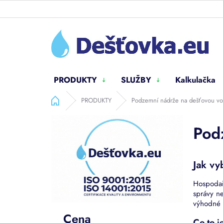
Přejít
na
obsah
PRODUKTY
SLUŽBY
Kalkulačka
Domů
PRODUKTY
Podzemní nádrže na dešťovou v
P
Pod
o
s
t
r
Jak vy
a
n
Hospodař
správy n
n
výhodné 
í
Cena
p
Co to j