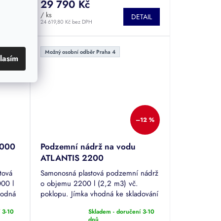
29 790 Kč
5,0
TAIL
/ ks
z
DETAIL
24 619,80 Kč bez DPH
5
hvězdiček.
Možný osobní odběr Praha 4
lasím
–12 %
2000
Podzemní nádrž na vodu
ATLANTIS 2200
tová
Samonosná plastová podzemní nádrž
00 l
o objemu 2200 l (2,2 m3) vč.
hodná
poklopu. Jímka vhodná ke skladování
dní
dešťové či odpadní vody. Tuto nádrž
 3-10
Skladem - doručení 3-10
ké...
je možné pojíždět.
Průměrné
dnů