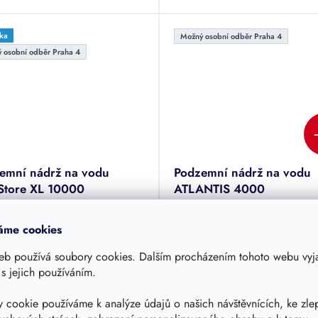
ček.
hvězdiček.
ka
Možný osobní odběr Praha 4
 osobní odběr Praha 4
emní nádrž na vodu
Podzemní nádrž na vodu
Store XL 10000
ATLANTIS 4000
osná plastová podzemní nádrž
Samonosná plastová podzemní
emu 10000 l (10,0 m3) vč.
o objemu 4000 l (4,0 m3) vč.
áme cookies
katelného poklopu, nástavce a
poklopu. Jímka vhodná ke skla
noměru. Jímka vhodná ke
dešťové či odpadní vody. Tuto
eb používá soubory cookies. Dalším procházením tohoto webu vyja
Na objednání - doručení
Skladem - doručení 3-10 dnů
ování dešťové či odpadní vody.
nádrž je možné pojíždět.
 s jejich používáním.
rné
do 4 týdnů
cení
26 990 Kč
tu
 cookie používáme k analýze údajů o našich návštěvnících, ke zle
25 290 Kč
590 Kč