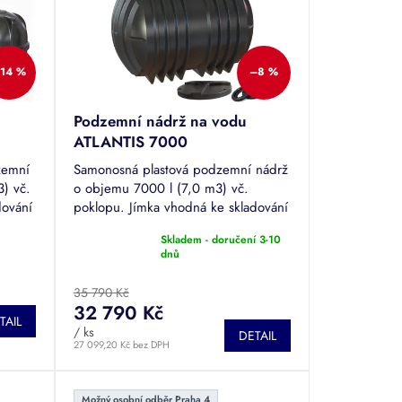
14 %
–8 %
Podzemní nádrž na vodu
ATLANTIS 7000
zemní
Samonosná plastová podzemní nádrž
) vč.
o objemu 7000 l (7,0 m3) vč.
dování
poklopu. Jímka vhodná ke skladování
 nádrž
dešťové či odpadní vody. Tuto nádrž
Skladem - doručení 3-10
je možné pojíždět.
Průměrné
dnů
hodnocení
produktu
35 790 Kč
je
32 790 Kč
4,7
TAIL
/ ks
z
DETAIL
27 099,20 Kč bez DPH
5
hvězdiček.
Možný osobní odběr Praha 4