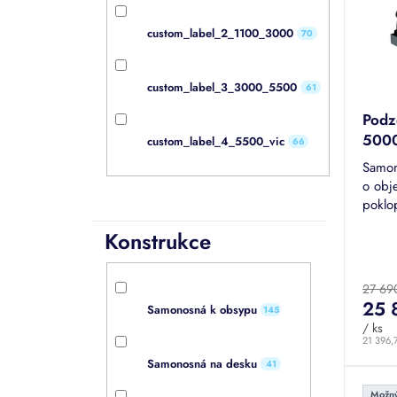
s
d
p
u
custom_label_2_1100_3000
70
r
k
o
t
d
custom_label_3_3000_5500
61
ů
u
Podz
k
500
t
custom_label_4_5500_vic
66
ů
Samon
o obj
poklo
dešťo
Konstrukce
nejpr
Průmě
hodno
produk
27 69
je
25 
Samonosná k obsypu
145
4,9
/ ks
z
21 396,
5
hvězdi
Samonosná na desku
41
Možný