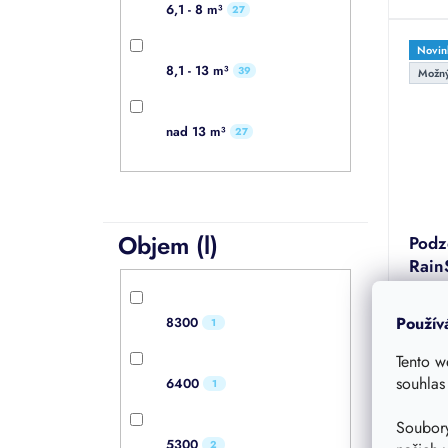
6,1 - 8 m³
27
hvězdi
Novin
8,1 - 13 m³
39
Možný
nad 13 m³
27
Objem (l)
Podz
Rain
Samon
o obj
Použív
8300
1
uzamy
hladi
Tento w
sklad
souhlas
6400
Průmě
1
hodno
produk
Soubory
68 
je
5300
2