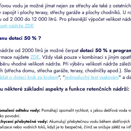
v
ovou vodu je možné jímat nejen ze střechy ale také z ostatní
ý
 zapojit i plochy terasy, střechy garáže a plochy chodníků. U 
p
i
 od 2 000 do 12 000 litrů. Pro přesnější výpočet velikost ná
s
kosti nádrže
ZDE
u
anu dotaci 50 % ?
nádrže od 2000 litrů je možné čerpat
dotaci 50 % z progra
ormace najdete
ZDE
. Vždy však pouze v kombinaci s jiným opat
běru vhodné velikosti nádrže. Při výběru velikosti nádrže zál
h (střecha domu, střecha garáže, terasy, chodníčky apod.). Sl
dat o dotaci krok za krokem
", "
Jednoduchý test vsakování
" a da
u některé základní aspekty a funkce retenčních nádrží:
omalení odtoku vody:
Pomáhají zpomalit rychlost, s jakou dešťová voda v
iko povodní.
chycení přebytečné vody:
Akumulují přebytečnou vodu během dešťových u
alizace nebo vodních toků, když je to bezpečné, čímž se snižuje zátěž na infr