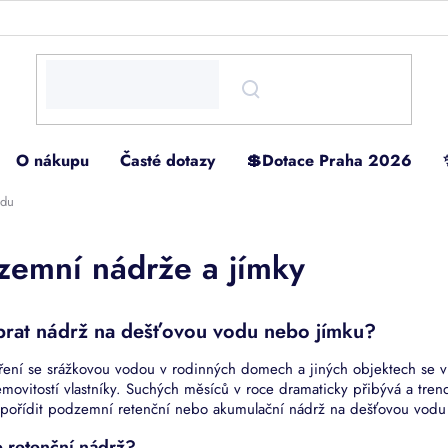
O nákupu
Časté dotazy
💲Dotace Praha 2026
odu
zemní nádrže a jímky
brat nádrž na dešťovou vodu nebo jímku?
ení se srážkovou vodou v rodinných domech a jiných objektech se v
emovitostí vlastníky. Suchých měsíců v roce dramaticky přibývá a tr
pořídit podzemní retenční nebo akumulační nádrž na dešťovou vod
e retenční nádrž?