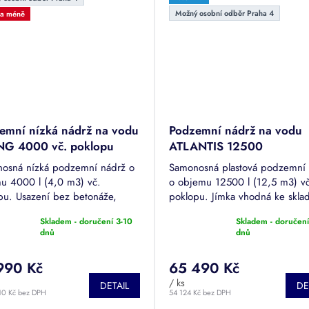
Možný osobní odběr Praha 4
za méně
emní nízká nádrž na vodu
Podzemní nádrž na vodu
G 4000 vč. poklopu
ATLANTIS 12500
osná nízká podzemní nádrž o
Samonosná plastová podzemní
u 4000 l (4,0 m3) vč.
o objemu 12500 l (12,5 m3) v
pu. Usazení bez betonáže,
poklopu. Jímka vhodná ke skla
 obsyp. Ideální řešení pro
dešťové či odpadní vody. Tuto
Skladem - doručení 3-10
Skladem - doručení
vání dešťové vody ze střech až
je možné pojíždět.
rné
Průměrné
dnů
dnů
m2.
cení
hodnocení
tu
produktu
990 Kč
65 490 Kč
je
5,0
/ ks
DETAIL
DE
10 Kč bez DPH
z
54 124 Kč bez DPH
5