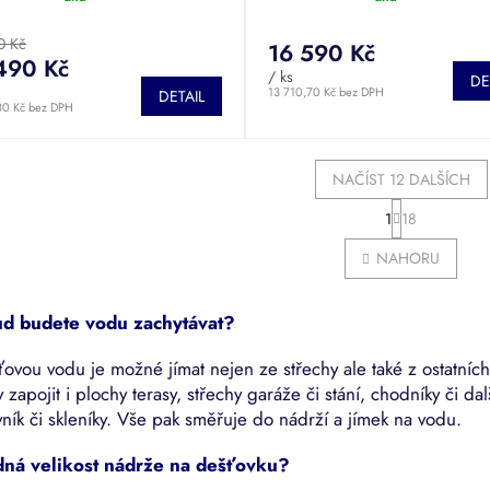
cení
hodnocení
tu
produktu
0 Kč
16 590 Kč
je
490 Kč
5,0
/ ks
DE
z
13 710,70 Kč bez DPH
DETAIL
80 Kč bez DPH
5
ček.
hvězdiček.
NAČÍST 12 DALŠÍCH
S
1
18
O
t
r
v
NAHORU
á
l
n
á
k
d
o
ud budete vodu zachytávat?
a
v
c
á
ovou vodu je možné jímat nejen ze střechy ale také z ostatní
í
n
p
 zapojit i plochy terasy, střechy garáže či stání, chodníky či d
í
r
ník či skleníky. Vše pak směřuje do nádrží a jímek na vodu.
v
k
ná velikost nádrže na dešťovku?
y