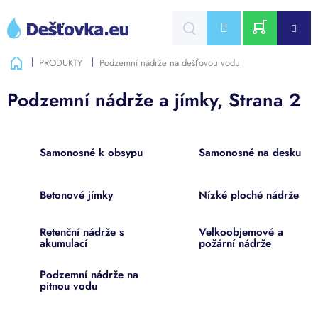
Přejít
na
CZK
obsah
NÁKUPNÍ
Domů
PRODUKTY
Podzemní nádrže na dešťovou vodu
KOŠÍK
Podzemní nádrže a jímky
, Strana 2
Samonosné k obsypu
Samonosné na desku
Betonové jímky
Nízké ploché nádrže
Retenční nádrže s
Velkoobjemové a
akumulací
požární nádrže
Podzemní nádrže na
pitnou vodu