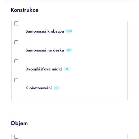
Konstrukce
Samonosná k obsypu
145
Samonosná na desku
41
Dvouplášťová nádrž
8
K obetonování
10
Objem