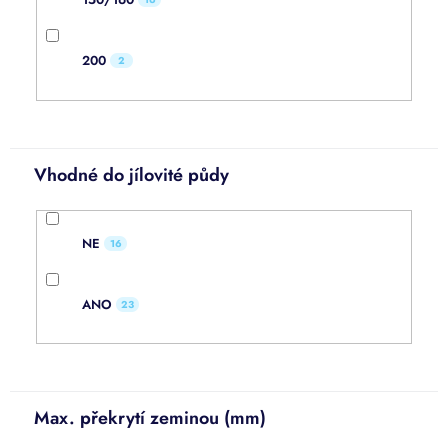
200
2
Vhodné do jílovité půdy
NE
16
ANO
23
Max. překrytí zeminou (mm)