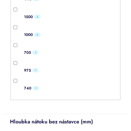
1500
4
1000
2
705
1
975
1
740
1
Hloubka nátoku bez nástavce (mm)