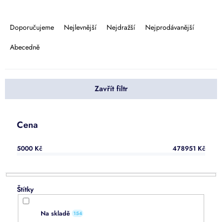
Ř
a
Doporučujeme
Nejlevnější
Nejdražší
Nejprodávanější
z
e
Abecedně
n
í
p
Zavřít filtr
r
o
d
u
Cena
k
t
5000
Kč
478951
Kč
ů
Na skladě
154