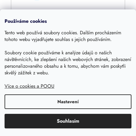
Používáme cookies
Tento web používá soubory cookies. Dalším procházením
Vymazat filtry
tohoto webu vyjadřujete souhlas s jejich používáním.
Soubory cookie používáme k analýze údajů o našich
V
návštěvnících, ke zlepšení našich webových stránek, zobrazení
ý
Novinka
personalizovaného obsahu a k tomu, abychom vám poskytli
p
Možný osobní odběr Praha 4
skvělý zážitek z webu.
i
s
Více o cookies a POOU
p
r
Nastavení
o
d
u
Souhlasím
k
t