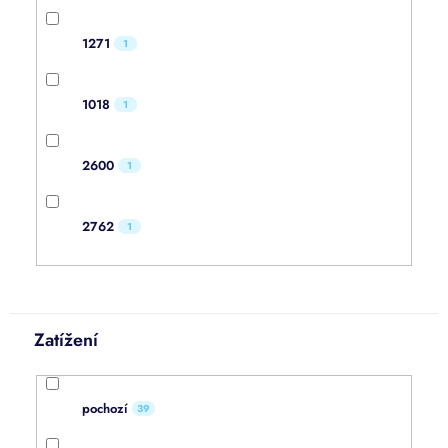
1271
1
1018
1
2600
1
2762
1
Zatížení
pochozí
39