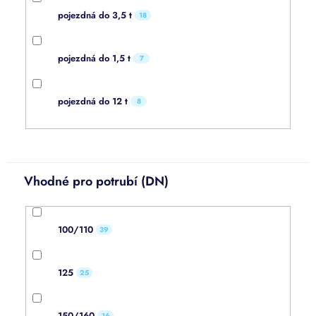
pojezdná do 3,5 t
18
pojezdná do 1,5 t
7
pojezdná do 12 t
8
Vhodné pro potrubí (DN)
100/110
39
125
25
150/160
16