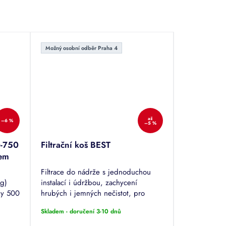
Možný osobní odběr Praha 4
až
–6 %
–5 %
0-750
Filtrační koš BEST
em
Filtrace do nádrže s jednoduchou
g)
instalací i údržbou, zachycení
ky 500
hrubých i jemných nečistot, pro
 GERA-
potrubí DN 100/110, 125 a
Skladem - doručení 3-10 dnů
OBE,
150/160