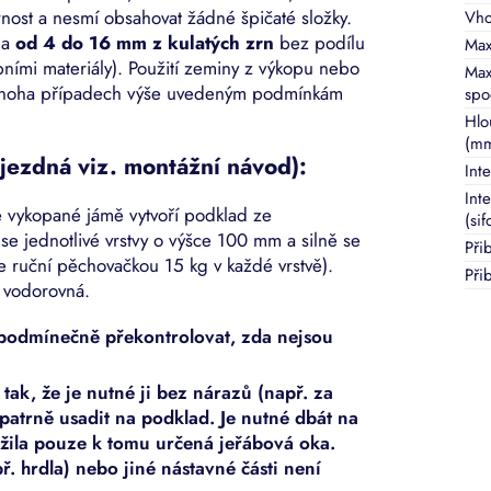
nost a nesmí obsahovat žádné špičaté složky.
Vho
na
od 4 do 16 mm z kulatých zrn
bez podílu
Max
ními materiály). Použití zeminy z výkopu nebo
Max
 mnoha případech výše uvedeným podmínkám
spo
Hlo
(m
jezdná viz. montážní návod):
Inte
Int
e vykopané jámě vytvoří podklad ze
(sif
e jednotlivé vrstvy o výšce 100 mm a silně se
Při
e ruční pěchovačkou 15 kg v každé vrstvě).
Při
 vodorovná.
ezpodmínečně překontrolovat, zda nejsou
ak, že je nutné ji bez nárazů (např. za
patrně usadit na podklad. Je nutné dbát na
žila pouze k tomu určená jeřábová oka.
ř. hrdla) nebo jiné nástavné části není