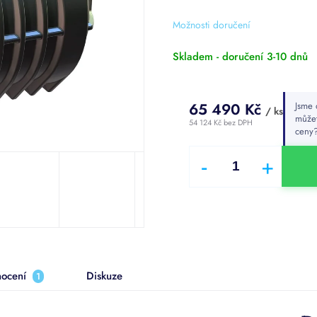
z
5
Možnosti doručení
hvězdiček.
Skladem - doručení 3-10 dnů
65 490 Kč
Jsme 
/ ks
může
54 124 Kč bez DPH
ceny
Měrná
cena:
ocení
Diskuze
1