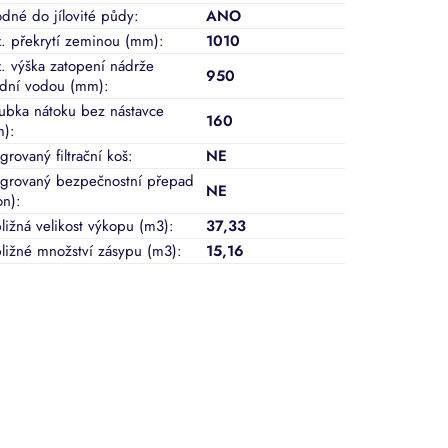
dné do jílovité půdy
:
ANO
. překrytí zeminou (mm)
:
1010
. výška zatopení nádrže
950
dní vodou (mm)
:
ubka nátoku bez nástavce
160
m)
:
grovaný filtrační koš
:
NE
egrovaný bezpečnostní přepad
NE
on)
:
bližná velikost výkopu (m3)
:
37,33
bližné množství zásypu (m3)
:
15,16