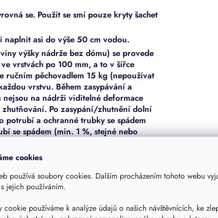
rovná se. Použít se smí pouze kryty šachet
ji naplnit asi do výše 50 cm vodou.
loviny výšky nádrže bez dómu) se provede
 ve vrstvách po 100 mm, a to v šířce
e ručním pěchovadlem 15 kg (nepoužívat
a každou vrstvu. Během zasypávání a
a nejsou na nádrži viditelné deformace
 zhutňování. Po zasypání/zhutnění dolní
ho potrubí a ochranné trubky se spádem
rubí se spádem (min. 1 %, stejné nebo
 Ochranná trubka musí být nainstalována s
ikání vody do sklepa. Odtokové potrubí
áme cookies
nalizaci nebo za ní napojený vsakovací
eb používá soubory cookies. Dalším procházením tohoto webu vyja
no na vsakování, musí být toto nejméně ve
 s jejich používáním.
 po spodní hranu přípojek.
 cookie používáme k analýze údajů o našich návštěvnících, ke zle
m pod úroveň terénu se postupuje tak, jak