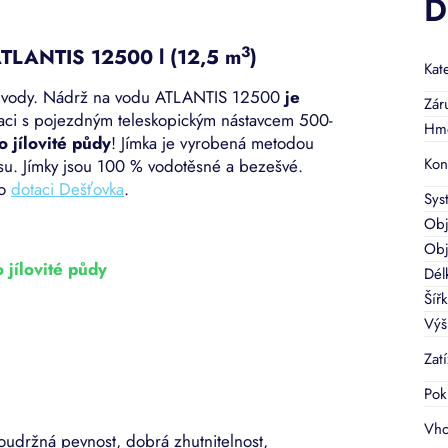
D
3
ATLANTIS 12500 l (12,5 m
)
Kat
í vody. Nádrž na vodu ATLANTIS 12500
je
Zár
laci s pojezdným teleskopickým nástavcem 500-
Hmo
o jílovité půdy
!
Jímka je vyrobená metodou
Kon
kusu. Jímky jsou 100 % vodotěsné a bezešvé.
ro
dotaci Dešťovka
.
Sys
Ob
Obj
jílovité půdy
Dél
Šíř
Výš
Zat
Pok
Vho
soudržná pevnost, dobrá zhutnitelnost,