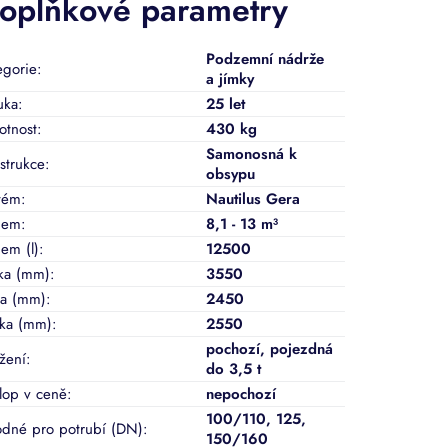
oplňkové parametry
Podzemní nádrže
egorie
:
a jímky
uka
:
25 let
tnost
:
430 kg
Samonosná k
strukce
:
obsypu
tém
:
Nautilus Gera
jem
:
8,1 - 13 m³
em (l)
:
12500
ka (mm)
:
3550
ka (mm)
:
2450
ka (mm)
:
2550
pochozí
,
pojezdná
ížení
:
do 3,5 t
lop v ceně
:
nepochozí
100/110
,
125
,
dné pro potrubí (DN)
:
150/160