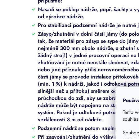
přípustné!
Nasadí se poklop nádrže, popř. šachty a vy
od výrobce nádrže.
Pro stabilizaci podzemní nádrže je nutné 
Zásyp/zhutnění v dolní části jámy (do po
tak, že materiál pro zásyp se sype do jámy
nejméně 300 mm okolo nádrže, a zhutní s
žádný stroj!) v jedné pracovní operaci n
zhutňování je nutné neustále sledovat, zd
nebo jiné příznaky příliš nerovnoměrného
části jámy se provede instalace přítokové
(min. 1 %) k nádrži, jakož i odtokové pot
silnější než u přítoku) směrem od nádrže.
průchodkou do zdi, aby se zabránilo pron
Použív
nádrže může být napojeno na stávající ka
Tento w
systém. Pokud je odtokové potrubí napoje
souhlas
vzdálenosti 3 m od nádrže.
Podzemní nádrž se potom naplní vodou až
Soubory
Při zasypání/zhutnění do výšky asi 200 m