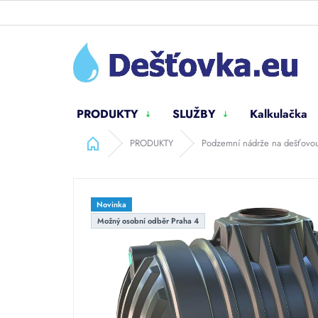
Přejít
na
obsah
PRODUKTY
SLUŽBY
Kalkulačka
Domů
PRODUKTY
Podzemní nádrže na dešťovo
Novinka
Možný osobní odběr Praha 4