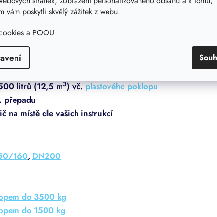
webových stránek, zobrazení personalizovaného obsahu a k tomu,
Přitom se nesmí zapomenout na následující:
 vám poskytli skvělý zážitek z webu.
e nutné překontrolovat, zda se tato část
 cookies a POOU
zeminou z výkopu apod.
tavení
Souh
3
00 litrů (12,5 m
) vč.
plastového poklopu
. přepadu
č na místě dle vašich instrukcí
50/160
,
DN200
lopem do 3500 kg
lopem do 1500 kg