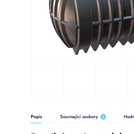
Popis
Související soubory
Hodn
2