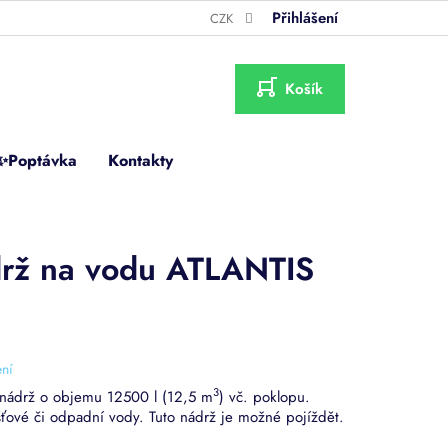
Přihlášení
CZK
NÁKUPNÍ
KOŠÍK
✨Poptávka
Kontakty
rž na vodu ATLANTIS
ní
3
nádrž o objemu 12500 l (12,5 m
) vč. poklopu.
ťové či odpadní vody. Tuto nádrž je možné pojíždět.