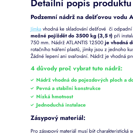
Detailní popis produktu
Podzemní n
ádrž na dešťovou vodu 
Jímka
vhodná ke skladování dešťové či odpadn
možné pojíždět do 3500 kg (3,5 t)
při insta
750 mm. Nádrž ATLANTIS 12500
je vhodná d
rotačního tváření plastů, jímky jsou z jednoho 
Žádné lepení ani svařování. Nádrž je vhodná p
4 důvody proč vybrat tuto nádrž:
Nádrž vhodná do pojezdových ploch a do 
Pevná a stabilní konstrukce
Nízká hmotnost
Jednoduchá instalace
Zásypový materiál:
Pro zásypový materiál musí být charakteristická 