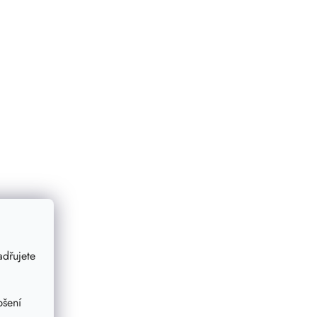
dřujete
pšení