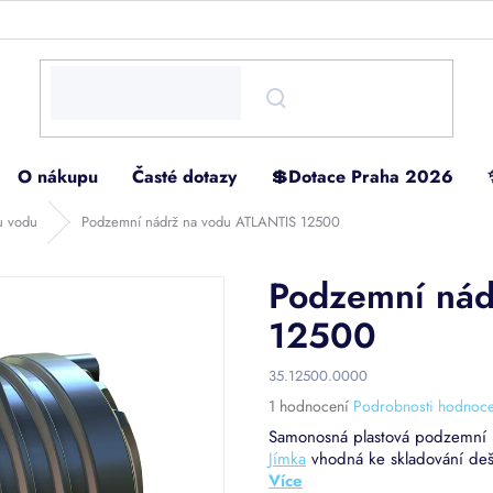
O nákupu
Časté dotazy
💲Dotace Praha 2026
u vodu
Podzemní nádrž na vodu ATLANTIS 12500
Podzemní nád
12500
35.12500.0000
Průměrné
1 hodnocení
Podrobnosti hodnoce
hodnocení
Samonosná plastová podzemní 
produktu
Jímka
vhodná ke skladování deš
je
5,0