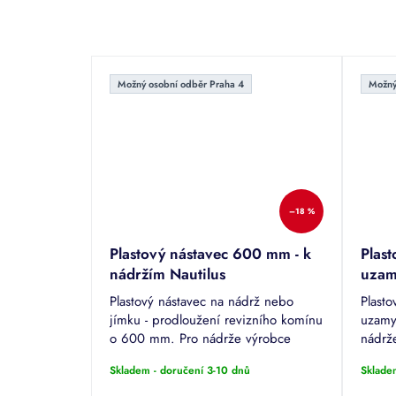
Možný osobní odběr Praha 4
Možný
–18 %
Plastový nástavec 600 mm - k
Plas
nádržím Nautilus
uzam
Nauti
Plastový nástavec na nádrž nebo
Plast
jímku - prodloužení revizního komínu
uzamy
o 600 mm. Pro nádrže výrobce
nádrž
GERA-Nautilus - ATLANTIS, ECO,
ATLAN
Skladem - doručení 3-10 dnů
Sklade
GLOBE, OZEANIS, HUDSON, MINI.
HUDS