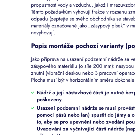
propustnost vody a vzduchu, jakož i mrazuvzdor
Těmto požadavkům vyhovují frakce v rozsahu zr
odpadu (zeptejte se svého obchodníka se staveb
materiály označované jako „zásypový písek“ v
nevyhovují.
Popis montáže pochozí varianty (po
Jako příprava na usazení podzemní nádrže se v
zásypového materiálu (o síle 200 mm): nasypou s
zhutní (vibrační deskou nebo 3 pracovní operac
Plocha musí být v horizontálním směru dokonale
Nádrž a její nástavbové části je nutné b
poškozeny.
Usazení podzemní nádrže se musí provést t
pomoci pásů nebo lan) spustit do jámy a o
to, aby se pro upevnění nebo zvedání pou
Uvazování za vyčnívající části nádrže (nap