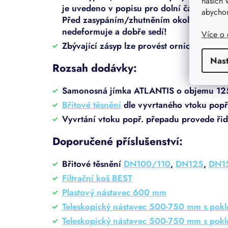
našich 
je uvedeno v popisu pro dolní část jámy. 
abychom
Před zasypáním/zhutněním okolo přípojek j
nedeformuje a dobře sedí!
Více o
Zbývající zásyp lze provést ornicí nebo 
Nas
Rozsah dodávky:
Samonosná jímka ATLANTIS o objemu 125
Břitové těsnění
dle vyvrtaného vtoku popř
Vyvrtání vtoku popř. přepadu provede řidi
Doporučené příslušenství:
Břitové těsnění
DN100/110
,
DN125
,
DN1
Filtrační koš BEST
Plastový nástavec 600 mm
Teleskopický nástavec 500-750 mm s pok
Teleskopický nástavec 500-750 mm s pok