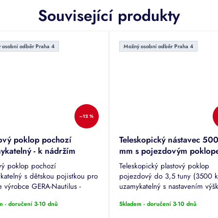
Související produkty
 osobní odběr Praha 4
Možný osobní odběr Praha 4
–12 %
tový poklop pochozí
Teleskopický nástavec 50
ykatelný - k nádržím
mm s pojezdovým poklop
lus
do 3500 kg - k nádržím
ový poklop pochozí
Teleskopický plastový poklop
Nautilus
katelný s dětskou pojistkou pro
pojezdový do 3,5 tuny (3500 k
e výrobce GERA-Nautilus -
uzamykatelný s nastavením výš
TIS, ECO, GLOBE, OZEANIS,
- 750 mm pro nádrže výrobce
m - doručení 3-10 dnů
Skladem - doručení 3-10 dnů
ON, MINI.
Nautilus - ATLANTIS, ECO, GL
OZEANIS,...