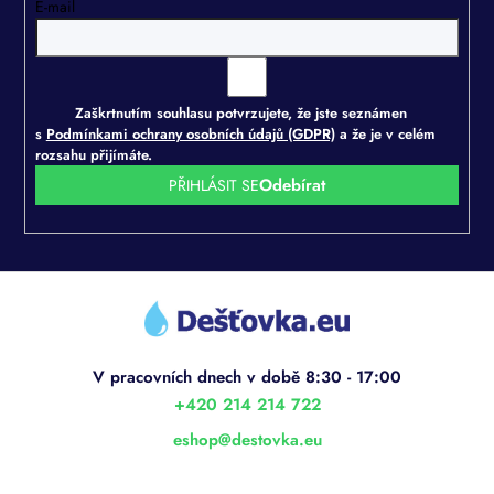
E-mail
Zaškrtnutím souhlasu potvrzujete, že jste seznámen
s
Podmínkami ochrany osobních údajů (GDPR)
a že je v celém
rozsahu přijímáte.
PŘIHLÁSIT SE
Z
á
p
a
t
í
+420 214 214 722
eshop
@
destovka.eu