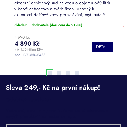
s
Moderní designový sud na vodu o objemu 650 litrů
V
v barvě antracitová a světle šedá. Vhodný k
m
akumulaci dešťové vody pro zalévání, mytí auta či
splachování. Povrchová úprava...
Skladem u dodavatele (doručení do 21 dní)
J
4 990 Kč
4 890 Kč
1
DETAIL
4 041,30 Kč bez DPH
9 
Kód:
IDTC650-S433
K
Odebírat newsletter
Vložte svůj e-mail a my vám budeme zasílat informace o
nových produktech na našem e-shopu.