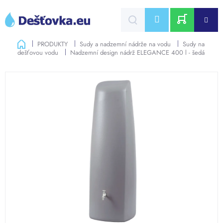
Přejít
na
CZK
obsah
NÁKUPNÍ
Domů
PRODUKTY
Sudy a nadzemní nádrže na vodu
Sudy na
dešťovou vodu
Nadzemní design nádrž ELEGANCE 400 l - šedá
KOŠÍK