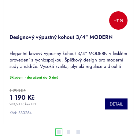
–7 %
Designový výpustný kohout 3/4" MODERN
Elegantní kovový výpustný kohout 3/4" MODERN v lesklém
provedení s rychlospojkou. Špičkový design pro moderní
sudy a nádrže. Vysoká kvalita, plynulá regulace a dlouhá
životnost.
Skladem - doručení do 5 dnů
1 290 Kč
1 190 Kč
DETAIL
983,50 Kč bez DPH
Kód:
330254