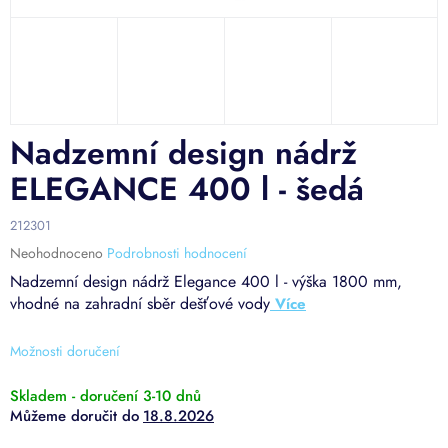
Nadzemní design nádrž
ELEGANCE 400 l - šedá
212301
Průměrné
Neohodnoceno
Podrobnosti hodnocení
hodnocení
Nadzemní design nádrž Elegance 400 l - výška 1800 mm,
produktu
vhodné na zahradní sběr dešťové vody
je
0,0
z
Možnosti doručení
5
hvězdiček.
Skladem - doručení 3-10 dnů
18.8.2026