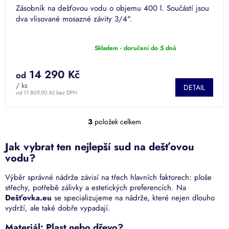
Zásobník na dešťovou vodu o objemu 400 l. Součástí jsou
dva vlisované mosazné závity 3/4".
Skladem - doručení do 5 dnů
Průměrné
hodnocení
produktu
14 290 Kč
od
je
/ ks
DETAIL
4,3
od 11 809,90 Kč bez DPH
z
5
hvězdiček.
3
položek celkem
O
v
l
Jak vybrat ten nejlepší sud na dešťovou
á
vodu?
d
a
Výběr správné nádrže závisí na třech hlavních faktorech: ploše
c
střechy, potřebě zálivky a estetických preferencích. Na
í
Dešťovka.eu
se specializujeme na nádrže, které nejen dlouho
p
vydrží, ale také dobře vypadají.
r
v
Materiál: Plast nebo dřevo?