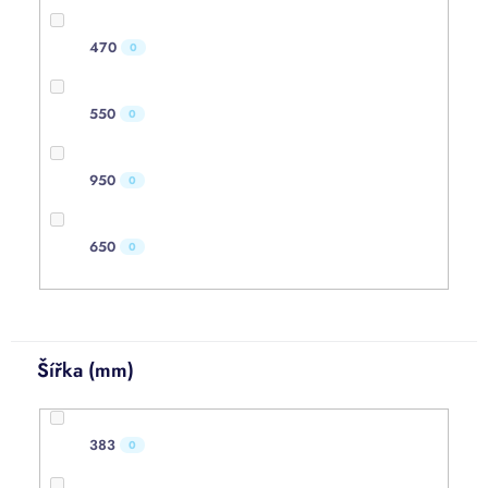
470
0
550
0
950
0
650
0
Šířka (mm)
383
0