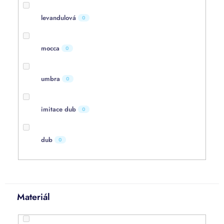
levandulová
0
mocca
0
umbra
0
imitace dub
0
dub
0
Materiál