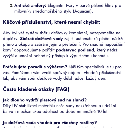
Antické amfory:
Elegantní tvary v barvě pálené hlíny pro
milovníky středomořského stylu (Aquacan).
Klíčové příslušenství, které nesmí chybět:
Aby byl váš systém sběru dešťovky kompletní, nezapomeňte na
doplňky.
Sběrač dešťové vody
zajistí automatické plnění nádrže
přímo z okapu a zabrání jejímu přetečení. Pro snadné napouštění
konví doporučujeme pořídit
podstavec pod sud
, který nádrž
vyvýší a umožní pohodlný přístup k výpustnému kohoutu.
Potřebujete poradit s výběrem?
Náš tým specialistů je tu pro
vás. Pomůžeme vám zvolit správný objem i vhodné příslušenství
tak, aby vám sběr dešťové vody dělal radost každý den.
Často kladené otázky (FAQ)
Jak dlouho vydrží plastový sud na slunci?
Díky UV stabilizaci materiálu naše sudy nezkřehnou a udrží si
barvu i mechanickou odolnost po dobu minimálně 10 let.
Je dešťová voda vhodná pro všechny rostliny?