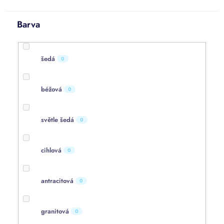
Barva
šedá
0
béžová
0
světle šedá
0
cihlová
0
antracitová
0
granitová
0