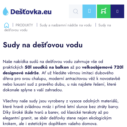
Přejít
na
CZK
obsah
NÁKUPNÍ
Domů
PRODUKTY
Sudy a nadzemní nádrže na vodu
Sudy na
dešťovou vodu
KOŠÍK
Sudy na dešťovou vodu
Naše nabídka sudů na dešťovou vodu zahrnuje vše od
praktických
50l soudků na balkon
až po
velkoobjemové 720l
designové nádrže
. Ať už hledáte věrnou imitaci dubového
dřeva pro svou chalupu, moderní antracitovou věž k novostavbě
nebo luxusní sud z pravého dubu, u nás najdete řešení, které
dokonale splyne s vaší zahradou.
Všechny naše sudy jsou vyrobeny z vysoce odolných materiálů,
které hravě zvládnou mráz i přímé letní slunce bez ztráty barvy.
Díky široké škále tvarů a barev, od klasické terakoty až po
elegantní granit, se sběr dešťovky stane nejen ekologickým
krokem, ale i estetickým doplňkem vašeho domova.