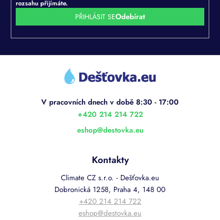
rozsahu přijímáte.
PŘIHLÁSIT SE
Z
á
p
a
t
í
+420 214 214 722
eshop
@
destovka.eu
Kontakty
Climate CZ s.r.o. - Dešťovka.eu
Dobronická 1258, Praha 4, 148 00
+420 214 214 722
eshop@destovka.eu