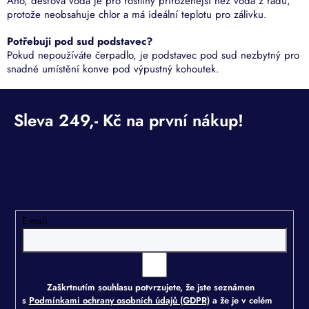
Ano, dešťová voda je pro rostliny přirozenější než voda z řadu,
protože neobsahuje chlor a má ideální teplotu pro zálivku.
Potřebuji pod sud podstavec?
Pokud nepoužíváte čerpadlo, je podstavec pod sud nezbytný pro
snadné umístění konve pod výpustný kohoutek.
Odebírat newsletter
Vložte svůj e-mail a my vám budeme zasílat informace o
nových produktech na našem e-shopu.
E-mail
Zaškrtnutím souhlasu potvrzujete, že jste seznámen
s
Podmínkami ochrany osobních údajů (GDPR)
a že je v celém