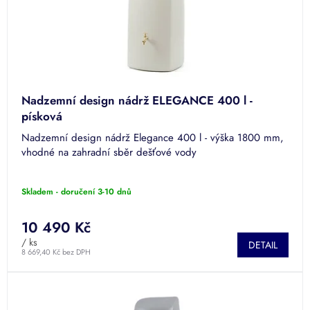
u
k
t
ů
Nadzemní design nádrž ELEGANCE 400 l -
písková
Nadzemní design nádrž Elegance 400 l - výška 1800 mm,
vhodné na zahradní sběr dešťové vody
Skladem - doručení 3-10 dnů
10 490 Kč
/ ks
DETAIL
8 669,40 Kč bez DPH