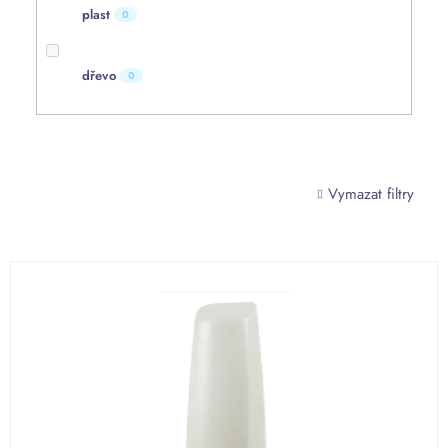
plast
0
dřevo
0
Vymazat filtry
V
ý
p
i
s
p
r
o
d