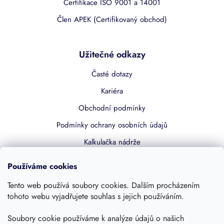
Certifikace ISO 9001 a 14001
Člen APEK (Certifikovaný obchod)
Užitečné odkazy
Časté dotazy
Kariéra
Obchodní podmínky
Podmínky ochrany osobních údajů
Kalkulačka nádrže
Dotace 50% z NZÚ
Používáme cookies
Boost by Pipdrive
Tento web používá soubory cookies. Dalším procházením
Kontakty
tohoto webu vyjadřujete souhlas s jejich používáním.
Sledujte nás
Soubory cookie používáme k analýze údajů o našich