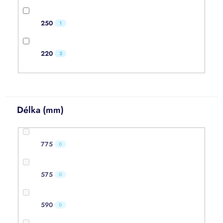
250
1
220
3
Délka (mm)
775
0
575
0
590
0