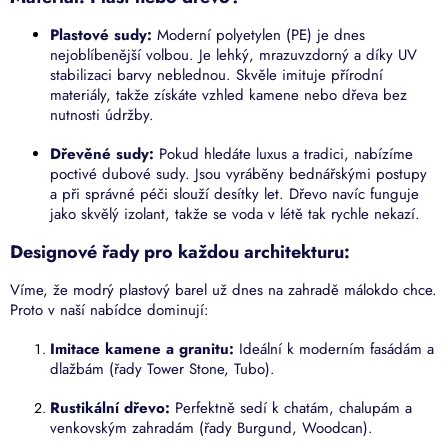
k
y
Plastové sudy:
Moderní polyetylen (PE) je dnes
v
nejoblíbenější volbou. Je lehký, mrazuvzdorný a díky UV
ý
stabilizaci barvy neblednou. Skvěle imituje přírodní
p
materiály, takže získáte vzhled kamene nebo dřeva bez
i
nutnosti údržby.
s
u
Dřevěné sudy:
Pokud hledáte luxus a tradici, nabízíme
poctivé dubové sudy. Jsou vyráběny bednářskými postupy
a při správné péči slouží desítky let. Dřevo navíc funguje
jako skvělý izolant, takže se voda v létě tak rychle nekazí.
Designové řady pro každou architekturu:
Víme, že modrý plastový barel už dnes na zahradě málokdo chce.
Proto v naší nabídce dominují:
Imitace kamene a granitu:
Ideální k moderním fasádám a
dlažbám (řady Tower Stone, Tubo).
Rustikální dřevo:
Perfektně sedí k chatám, chalupám a
venkovským zahradám (řady Burgund, Woodcan).