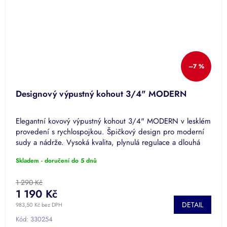
–7 %
Designový výpustný kohout 3/4" MODERN
Elegantní kovový výpustný kohout 3/4" MODERN v lesklém
provedení s rychlospojkou. Špičkový design pro moderní
sudy a nádrže. Vysoká kvalita, plynulá regulace a dlouhá
životnost.
Skladem - doručení do 5 dnů
1 290 Kč
1 190 Kč
DETAIL
983,50 Kč bez DPH
Kód:
330254