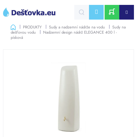
Přejít
na
CZK
obsah
NÁKUPNÍ
Domů
PRODUKTY
Sudy a nadzemní nádrže na vodu
Sudy na
dešťovou vodu
Nadzemní design nádrž ELEGANCE 400 l -
KOŠÍK
písková