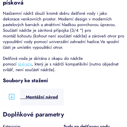
písková
Nadzemní nádrž slouží kromě sběru dešťové vody i jako
dekorace venkovních prostor. Moderní design v moderních
pastelových barvách a atraktivní hladkou povrchovou úpravou.
Součástí nádrže je závitová přípojka (3/4 ") pro
montáž
kohoutu
(kohout není součástí nádrže) a zároveň otvor pro
vypouštění vody pomocí univerzální zahradní hadice.Ve spodní
části je umístěn vypouštěcí otvor.
Dešťová voda je sbírána z okapu do nádrže
pomocí
sběrače
,
který je s nádrží kompatibilní (nutno objednat
zvlášť, není součástí nádrže).
Soubory ke stažení
Montážní návod
Doplňkové parametry
Kategorie
:
Sudy na dešťovou vodu