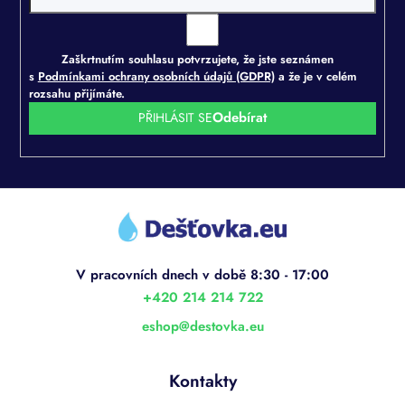
Zaškrtnutím souhlasu potvrzujete, že jste seznámen
s
Podmínkami ochrany osobních údajů (GDPR)
a že je v celém
rozsahu přijímáte.
PŘIHLÁSIT SE
Z
á
p
a
t
í
+420 214 214 722
eshop
@
destovka.eu
Kontakty