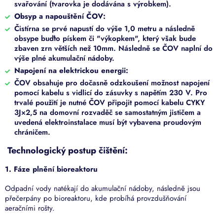
svařování (tvarovka je dodávána s výrobkem).
Obsyp a napouštění ČOV:
Čistírna se prvé napustí do výše 1,0 metru a následně
obsype buďto pískem či "výkopkem", který však bude
zbaven zrn větších než 10mm. Následně se ČOV naplní do
výše plné akumulační nádoby.
Napojení na elektrickou energii:
ČOV obsahuje pro dočasně odzkoušení možnost napojení
pomocí kabelu s vidlicí do zásuvky s napětím 230 V. Pro
trvalé použití je nutné ČOV připojit pomocí kabelu CYKY
3J
×
2,5 na domovní rozvaděč se samostatným jističem a
uvedená elektroinstalace musí být vybavena proudovým
chráničem.
Technologický postup čištění:
1. Fáze plnění bioreaktoru
Odpadní vody natékají do akumulační nádoby, následně jsou
přečerpány po bioreaktoru, kde probíhá provzdušňování
aeračními rošty.