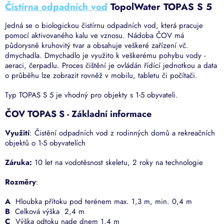
Čistírna odpadních vod
TopolWater TOPAS S
5
Jedná se o biologickou čistírnu odpadních vod, která pracuje
pomocí aktivovaného kalu ve vznosu. Nádoba ČOV má
půdorysně kruhovitý tvar a obsahuje veškeré zařízení vč.
dmychadla. Dmychadlo je využito k veškerému pohybu vody -
aeraci, čerpadlu. Proces čištění je ovládán řídící jednotkou a data
o průběhu lze zobrazit rovněž v mobilu, tabletu či počítači.
Typ TOPAS S 5 je vhodný pro objekty s 1-5 obyvateli.
ČOV TOPAS S - Základní informace
Využití
: Čistění odpadních vod z rodinných domů a rekreačních
objektů o 1-5 obyvatelích
Záruka:
10 let na vodotěsnost skeletu, 2 roky na technologie
Rozměry
:
A
Hloubka přítoku pod terénem max. 1,3 m, min. 0,4 m
B
Celková výška 2,4 m
C
Výška odtoku nade dnem 1,4 m