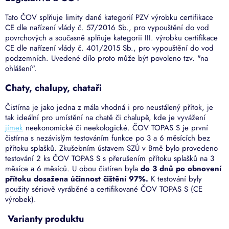
Tato ČOV splňuje limity dané kategorií PZV výrobku certifikace
CE dle nařízení vlády č. 57/2016 Sb., pro vypouštění do vod
povrchových a současně splňuje kategorii III. výrobku certifikace
CE dle nařízení vlády č. 401/2015 Sb., pro vypouštění do vod
podzemních. Uvedené dílo proto může být povoleno tzv. "na
ohlášení".
Chaty, chalupy, chataři
Čistírna je jako jedna z mála vhodná i pro neustálený přítok, je
tak ideální pro umístění na chatě či chalupě, kde je vyvážení
jímek
neekonomické či neekologické. ČOV TOPAS S je první
čistírna s nezávislým testováním funkce po 3 a 6 měsících bez
přítoku splašků. Zkušebním ústavem SZÚ v Brně bylo provedeno
testování 2 ks ČOV TOPAS S s přerušením přítoku splašků na 3
měsíce a 6 měsíců. U obou čistíren byla
do 3 dnů po obnovení
přítoku dosažena účinnost čištění 97%.
K testování byly
použity sériově vyráběné a certifikované ČOV TOPAS S (CE
výrobek).
Varianty produktu