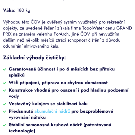
Váha
: 180 kg
Výhodou této ČOV je ověřený systém využitelný pro rekreační
objekty, za uvedené řešení získala firma TopolWater cenu GRAND
PRIX na známém veletrhu ForArch. Jiné ČOV při nevyužitím
delším než několik měsíců ztrácí schopnost čištění z důvodu
odumírání aktivovaného kalu.
Základní výhody čističky:
Garantovaná účinnost i po 6 měsících bez přítoku
splašků
Wi-fi připojení, příprava na chytrou domácnost
Konstrukce vhodná pro osazení i pod hladinu podzemní
vody
Vestavěný kalojem se stabilizací kalu
Předsunutá
akumulační nádrž
pro bezproblémové
vyrovnání nátoku
Stabilní samonosná kruhová nádrž (patentovaná
technologie)