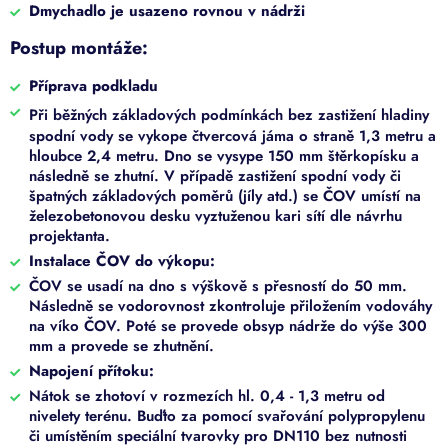
Dmychadlo je usazeno rovnou v nádrži
Postup montáže:
Příprava podkladu
Při běžných základových podmínkách bez zastižení hladiny
spodní vody se vykope čtvercová jáma o straně 1,3 metru a
hloubce 2,4 metru. Dno se vysype 150 mm štěrkopísku a
následně se zhutní. V případě zastižení spodní vody či
špatných základových poměrů (jíly atd.) se ČOV umístí na
železobetonovou desku vyztuženou kari sítí dle návrhu
projektanta.
Instalace ČOV do výkopu:
ČOV se usadí na dno s výškově s přesností do 50 mm.
Následně se vodorovnost zkontroluje přiložením vodováhy
na víko ČOV. Poté se provede obsyp nádrže do výše 300
mm a provede se zhutnění.
Napojení přítoku:
Nátok se zhotoví v rozmezích hl. 0,4 - 1,3 metru od
nivelety terénu. Buďto za pomocí svařování polypropylenu
či umístěním speciální tvarovky pro DN110 bez nutnosti