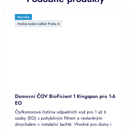
Novinka
Možný osobní odběr Praha 4
Domovní ČOV BioFicient 1 Kingspan pro 1-6
K
EO
3
ME
Čtyřkomorová čistírna odpadních vod pro 1 až 6
K
osoby (EO) s pohyblivým filtrem a vestavěným
p
dmychalem v instalační šachtě. Vhodné pro domy i
č
chaty. Rotomoulding nádrž.