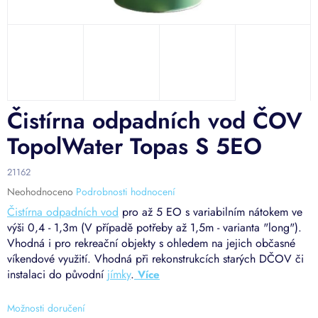
Čistírna odpadních vod ČOV
TopolWater Topas S 5EO
21162
Průměrné
Neohodnoceno
Podrobnosti hodnocení
hodnocení
Čistírna odpadních vod
pro až 5 EO s variabilním nátokem ve
produktu
výši 0,4 - 1,3m (V případě potřeby až 1,5m - varianta "long").
je
Vhodná i pro rekreační objekty s ohledem na jejich občasné
0,0
víkendové využití. Vhodná při rekonstrukcích starých DČOV či
z
5
instalaci do původní
jímky
.
hvězdiček.
Možnosti doručení