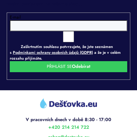
nových produktech na našem e-shopu.
E-mail
Zaškrtnutím souhlasu potvrzujete, že jste seznámen
s
Podmínkami ochrany osobních údajů (GDPR)
a že je v celém
rozsahu přijímáte.
PŘIHLÁSIT SE
Z
á
p
a
t
í
+420 214 214 722