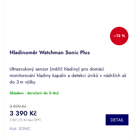
–12 %
Hladinoměr Watchman Sonic Plus
Ultrazvukový senzor (měřič hladiny) pro domácí
monitorování hladiny kapalin a detekci úniků v nádržích až
do 3 m výšky.
Skladem - doručení do 5 dnů
3 890 Kč
3 390 Kč
DETAIL
2 801,70 Kč bez DPH
Kód:
SONIC