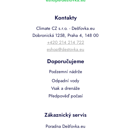
eshop
@
destovka.eu
Kontakty
Climate CZ s.r.o. - Dešťovka.eu
Dobronická 1258, Praha 4, 148 00
+420 214 214 722
eshop@destovka.eu
Doporučujeme
Podzemní nádrže
Odpadní vody
Vsak a drenáže
Předpověď počasí
Zákaznický servis
Poradna Dešťovka.eu