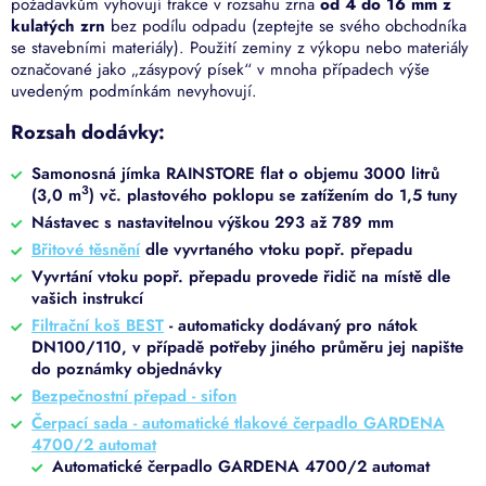
požadavkům vyhovují frakce v rozsahu zrna
od 4 do 16 mm z
kulatých zrn
bez podílu odpadu (zeptejte se svého obchodníka
se stavebními materiály). Použití zeminy z výkopu nebo materiály
označované jako „zásypový písek“ v mnoha případech výše
uvedeným podmínkám nevyhovují.
Rozsah dodávky:
Samonosná jímka RAINSTORE flat o objemu 3000 litrů
3
(3,0 m
) vč. plastového poklopu se zatížením do 1,5 tuny
Nástavec s nastavitelnou výškou 293 až 789 mm
Břitové těsnění
dle vyvrtaného vtoku popř. přepadu
Vyvrtání vtoku popř. přepadu provede řidič na místě dle
vašich instrukcí
Filtrační koš BEST
- automaticky dodávaný pro nátok
DN100/110, v případě potřeby jiného průměru jej napište
do poznámky objednávky
Bezpečnostní přepad - sifon
Čerpací sada - automatické tlakové čerpadlo GARDENA
4700/2 automat
Automatické čerpadlo GARDENA 4700/2 automat