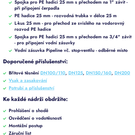
Spojka pro PE hadici 25 mm s přechodem na 1" závit -
při připojení čerpadla
PE hadice 25 mm - rozvodná trubka v délce 25 m
L-kus 25 mm - pro přechod ze svislého na vodorovný
rozvod PE hadice
Spojka pro PE hadici 25 mm s přechodem na 3/4" závit
- pro připojení vodní zásuvky
Vodní zásuvka Pipeline vč. stop-ventilu - odběrné místo
Doporučené příslušenství:
Břitové těsnění
DN100/110
,
DN125
,
DN150/160
,
DN200
Vsak a zasakování
Potrubí a příslušenství
Ke každé nádrži obdržíte:
Prohlášení o shodě
Osvědčení o vodotěsnosti
Montážní postup
Záruční list