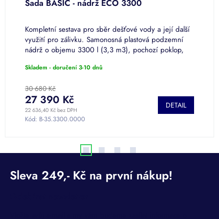
E
Sada BASIC - nádrž ECO 3300
S
mu
Kompletní sestava pro sběr dešťové vody a její další
S
využití pro zálivku. Samonosná plastová podzemní
(
nádrž o objemu 3300 l (3,3 m3), pochozí poklop,
s
filtrační koš, sifon,...
2
Skladem - doručení 3-10 dnů
S
30 680 Kč
5
27 390 Kč
DETAIL
22 636,40 Kč bez DPH
35
Kód:
B-35.3300.0000
K
Odebírat newsletter
Vložte svůj e-mail a my vám budeme zasílat informace o