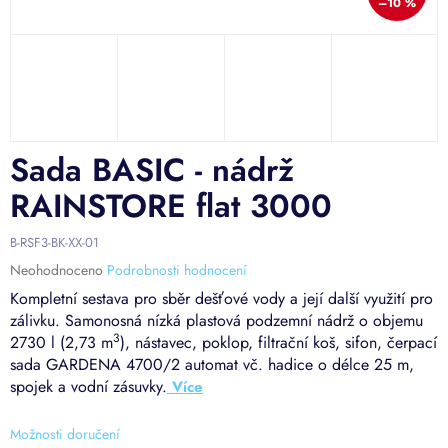
–10 %
Sada BASIC - nádrž
RAINSTORE flat 3000
B-RSF3-BK-XX-01
Průměrné
Neohodnoceno
Podrobnosti hodnocení
hodnocení
Kompletní sestava pro sběr dešťové vody a její další využití pro
produktu
zálivku. Samonosná nízká plastová podzemní nádrž o objemu
je
3
2730 l (2,73 m
), nástavec, poklop, filtrační koš, sifon, čerpací
0,0
sada GARDENA 4700/2 automat vč. hadice o délce 25 m,
z
5
spojek a vodní zásuvky.
hvězdiček.
Možnosti doručení