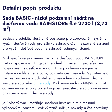
Detailní popis produktu
Sada BASIC - nízká podzemní nádrž na
dešťovou vodu RAINSTORE flat 2730 l (2,73
3
m
)
Sestava produktů, která plně postačuje pro zprovoznění systému
využití dešťové vody pro zálivku zahrady. Optimalizované zařízení
pro využití dešťové vody na zahradě rodinných domů.
Nízkoprofilová podzemní nádrž na dešťovou vodu RAINSTORE
Flat od společnosti Kingspan je ideálním řešením pro efektivní
hospodaření s dešťovou vodou. Díky plochému designu je
instalace rychlá a nenáročná, což šetří čas i náklady. Využitím této
nádrže přispíváte k udržitelnému nakládání s vodními zdroji a
snižujete spotřebu
pitné vody
.​ Podzemní nádrž RAINSTORE Flat
od renomovaného výrobce Kingspan představuje špičkové řešení
pro sběr a využití dešťové vody.
Její plochý tvar umožňuje snadnou instalaci s minimálními
výkopovými pracemi, což výrazně snižuje náklady a čas potřebný