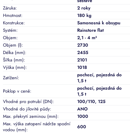
sestavě
Záruka
:
2 roky
Hmotnost
:
180 kg
Konstrukce
:
Samonosná k obsypu
Systém
:
Rainstore flat
Objem
:
2,1 - 4 m³
Objem (l)
:
2730
Délka (mm)
:
2455
Šířka (mm)
:
2101
Výška (mm)
:
1018
pochozí
,
pojezdná do
Zatížení
:
1,5 t
pochozí, pojezdná do
Poklop v ceně
:
1,5 t
Vhodné pro potrubí (DN)
:
100/110
,
125
Vhodné do jílovité půdy
:
ANO
Max. překrytí zeminou (mm)
:
1000
Max. výška zatopení nádrže spodní
600
vodou (mm)
: