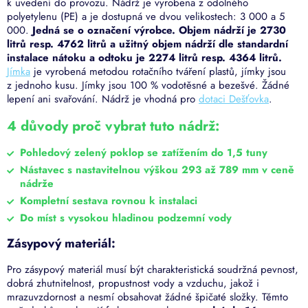
k uvedení do provozu. Nádrž je vyrobena z odolného
polyetylenu (PE) a je dostupná ve dvou velikostech: 3 000 a 5
000.
Jedná se o označení výrobce. Objem nádrží je 2730
litrů resp. 4762 litrů a užitný objem nádrží dle standardní
instalace nátoku a odtoku je 2274 litrů resp. 4364 litrů.
Jímka
je vyrobená metodou rotačního tváření plastů, jímky jsou
z jednoho kusu. Jímky jsou 100 % vodotěsné a bezešvé. Žádné
lepení ani svařování. Nádrž je vhodná pro
dotaci Dešťovka
.
4 důvody proč vybrat tuto nádrž:
Pohledový zelený poklop se zatížením do 1,5 tuny
Nástavec s nastavitelnou výškou 293 až 789 mm v ceně
nádrže
Kompletní sestava rovnou k instalaci
Do míst s vysokou hladinou podzemní vody
Zásypový materiál:
Pro zásypový materiál musí být charakteristická soudržná pevnost,
dobrá zhutnitelnost, propustnost vody a vzduchu, jakož i
mrazuvzdornost a nesmí obsahovat žádné špičaté složky. Těmto