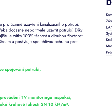
D
Kat
Zár
a pro účinné uzavření kanalizačního potrubí.
EA
třeba dočasně nebo trvale uzavřít potrubí. Díky
Sys
jišťuje zátka 100% těsnost a dlouhou životnost.
Kru
Stream a poskytuje spolehlivou ochranu proti
Mat
Prů
ke spojování potrubí,
k provádění TV monitoringu inspekci,
ysoké kruhové tuhosti SN 10 kN/m².