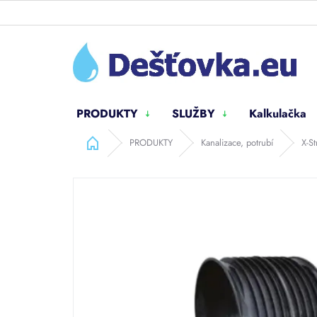
Přejít
na
obsah
PRODUKTY
SLUŽBY
Kalkulačka
Domů
PRODUKTY
Kanalizace, potrubí
X-S