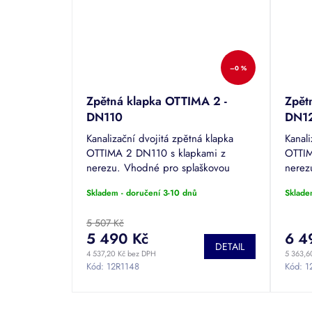
–0 %
Zpětná klapka OTTIMA 2 -
Zpět
DN110
DN1
Kanalizační dvojitá zpětná klapka
Kanali
OTTIMA 2 DN110 s klapkami z
OTTIM
nerezu. Vhodné pro splaškovou
nerez
odpadní vodu. Materiál: PVC-U.
odpad
Skladem - doručení 3-10 dnů
Sklade
5 507 Kč
5 490 Kč
6 4
DETAIL
4 537,20 Kč bez DPH
5 363,6
Kód:
12R1148
Kód:
1