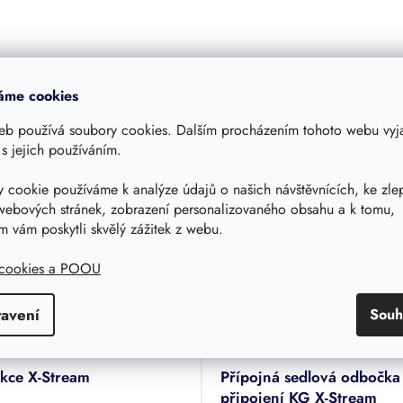
áme cookies
eb používá soubory cookies. Dalším procházením tohoto webu vyja
Související produkty
 s jejich používáním.
 cookie používáme k analýze údajů o našich návštěvnících, ke zle
webových stránek, zobrazení personalizovaného obsahu a k tomu,
 vám poskytli skvělý zážitek z webu.
 cookies a POOU
tavení
Souh
od
–14 %
kce X-Stream
Přípojná sedlová odbočka
připojení KG X-Stream