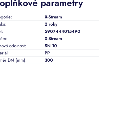
oplňkové parametry
egorie
:
X-Stream
uka
:
2 roky
N
:
5907444015490
tém
:
X-Stream
hová odolnost
:
SN 10
eriál
:
PP
měr DN (mm)
:
300