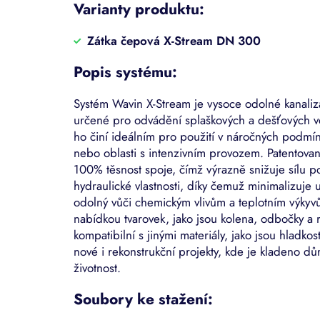
Varianty produktu:
Zátka čepová X-Stream DN 300
Popis systému:
Systém Wavin X-Stream je vysoce odolné kanaliz
určené pro odvádění splaškových a dešťových v
ho činí ideálním pro použití v náročných podmín
nebo oblasti s intenzivním provozem. Patentova
100% těsnost spoje, čímž výrazně snižuje sílu po
hydraulické vlastnosti, díky čemuž minimalizuje 
odolný vůči chemickým vlivům a teplotním výkyvů
nabídkou tvarovek, jako jsou kolena, odbočky a r
kompatibilní s jinými materiály, jako jsou hladko
nové i rekonstrukční projekty, kde je kladeno d
životnost.
Soubory ke stažení: