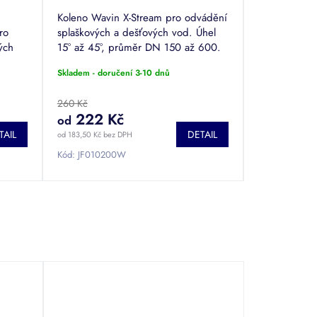
Koleno Wavin X-Stream pro odvádění
ro
splaškových a dešťových vod. Úhel
ých
15° až 45°, průměr DN 150 až 600.
Skladem - doručení 3-10 dnů
260 Kč
222 Kč
od
TAIL
DETAIL
od 183,50 Kč bez DPH
Kód:
JF010200W