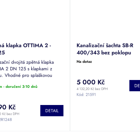
ná klapka OTTIMA 2 -
Kanalizační šachta SB-R
25
400/343 bez poklopu
zační dvojitá zpětná klapka
Na dotaz
A 2 DN 125 s klapkami z
u. Vhodné pro splaškovou
5 000 Kč
ní vodu. Materiál: PVC-U.
DE
m - doručení 3-10 dnů
4 132,20 Kč bez DPH
Kód:
21591
90 Kč
DETAIL
0 Kč bez DPH
2R1248