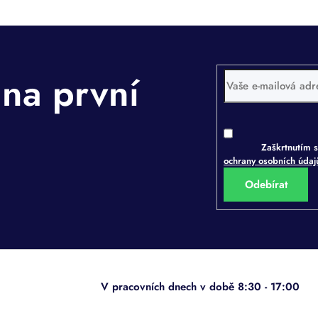
Zaškrtnutím s
ochrany osobních úda
Přihlásit
se