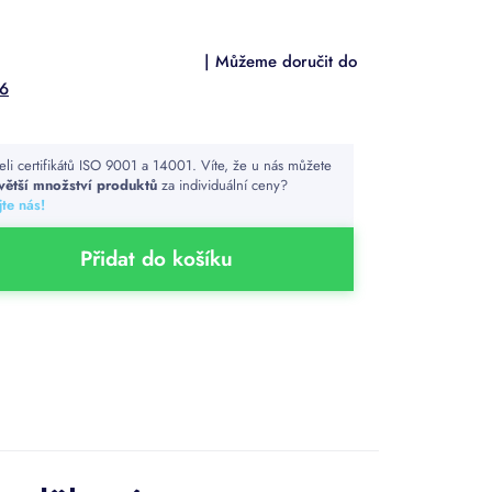
26
teli certifikátů ISO 9001 a 14001. Víte, že u nás můžete
větší množství produktů
za individuální ceny?
te nás!
Přidat do košíku