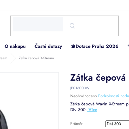
O nákupu
Časté dotazy
💲Dotace Praha 2026
tream
Zátka čepová X-Stream
Zátka čepová
JF016003W
Průměrné
Neohodnoceno
Podrobnosti hodn
hodnocení
Zátka čepová Wavin X-Stream p
produktu
DN 300.
je
0,0
z
Průměr
5