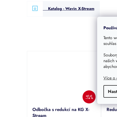
Katalog - Wavin X-Stream
Použív
Tento w
souhlas
Soubory
našich 
abychom
Více o
Nas
od
až
–14 %
Odbočka s redukcí na KG X-
Redu
Stream