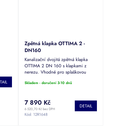
Zpětná klapka OTTIMA 2 -
DN160
Kanalizační dvojitá zpětná klapka
OTTIMA 2 DN 160 s klapkami z
nerezu. Vhodné pro splaškovou
odpadní vodu. Materiál: PVC-U.
TAIL
Skladem - doručení 3-10 dnů
7 890 Kč
DETAIL
6 520,70 Kč bez DPH
Kód:
12R1648