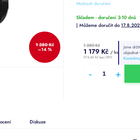
Možnosti doručení
hvězdiček.
Skladem - doručení 3-10 dnů
17.8.20
1 380 Kč
1 380 Kč
Jsme drži
–14 %
1 179 Kč
/ ks
objednat
974,40 Kč bez DPH
Kontaktuj
Měrná
cena:
ocení
Diskuze