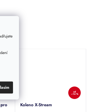
dřujete
pšení
lasím
od
až
od
–14 %
–14 %
 pro
Koleno X-Stream