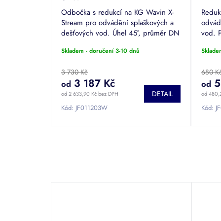
Odbočka s redukcí na KG Wavin X-
Reduk
Stream pro odvádění splaškových a
odvád
dešťových vod. Úhel 45°, průměr DN
vod. 
160 až 500.
Skladem - doručení 3-10 dnů
Sklade
3 730 Kč
680 K
3 187 Kč
5
od
od
DETAIL
od 2 633,90 Kč bez DPH
od 480,
Kód:
JF011203W
Kód:
J