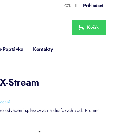
Přihlášení
CZK
NÁKUPNÍ
KOŠÍK
✨Poptávka
Kontakty
 X-Stream
ocení
ro odvádění splaškových a dešťových vod. Průměr