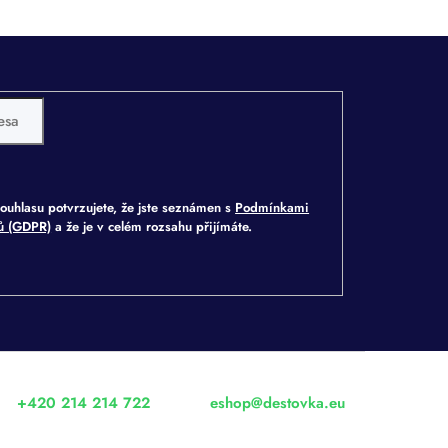
ouhlasu potvrzujete, že jste seznámen s
Podmínkami
jů (GDPR)
a že je v celém rozsahu přijímáte.
+420 214 214 722
eshop
@
destovka.eu