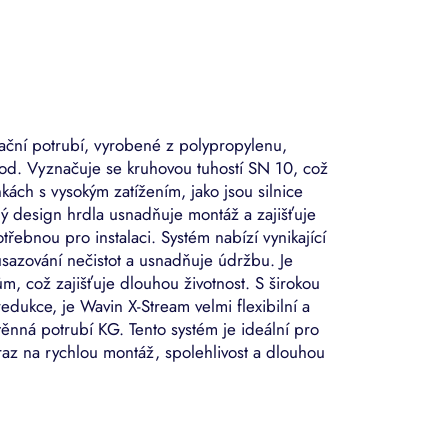
ační potrubí, vyrobené z polypropylenu,
od. Vyznačuje se kruhovou tuhostí SN 10, což
kách s vysokým zatížením, jako jsou silnice
ný design hrdla usnadňuje montáž a zajišťuje
třebnou pro instalaci. Systém nabízí vynikající
usazování nečistot a usnadňuje údržbu. Je
m, což zajišťuje dlouhou životnost. S širokou
edukce, je Wavin X-Stream velmi flexibilní a
stěnná potrubí KG. Tento systém je ideální pro
ůraz na rychlou montáž, spolehlivost a dlouhou