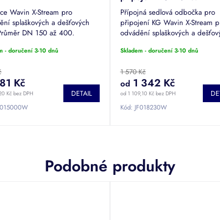
ce Wavin X-Stream pro
Přípojná sedlová odbočka pro
ění splaškových a dešťových
připojení KG Wavin X-Stream p
Průměr DN 150 až 400.
odvádění splaškových a dešťov
vod. Průměr DN 150 až 800.
m - doručení 3-10 dnů
Skladem - doručení 3-10 dnů
č
1 570 Kč
81 Kč
1 342 Kč
od
DETAIL
DE
20 Kč bez DPH
od 1 109,10 Kč bez DPH
F015000W
Kód:
JF018230W
Podobné produkty