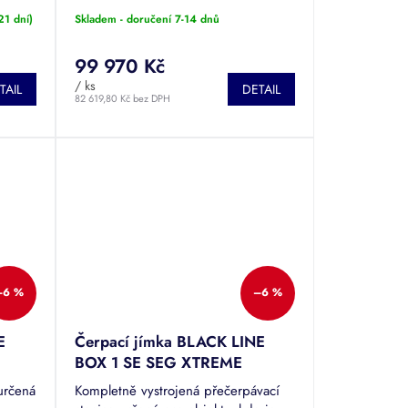
lem
splaškových vod. Tato kompletně
21 dní)
Skladem - doručení 7-14 dnů
ná pro
vystrojená sada je osazena dvěma
celonerezovými...
99 970 Kč
/ ks
TAIL
DETAIL
82 619,80 Kč bez DPH
–6 %
–6 %
E
Čerpací jímka BLACK LINE
BOX 1 SE SEG XTREME
určená
Kompletně vystrojená přečerpávací