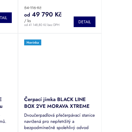
em...
čerpadlem. Tato česká...
54 116 Kč
49 790 Kč
od
TAIL
/ ks
DETAIL
od 41 148,80 Kč bez DPH
Novinka
E
Čerpací jímka BLACK LINE
ou
BOX 2VE MORAVA XTREME
e
Dvoučerpadlová přečerpávací stanice
omů.
navržená pro nepřetržitý a
bezpodmínečně spolehlivý odvod