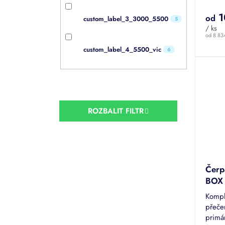
díky..
1
od
custom_label_3_3000_5500
5
/ ks
od 8 83
custom_label_4_5500_vic
6
ROZBALIT FILTR
Čerp
BOX
Kompl
přeče
primár