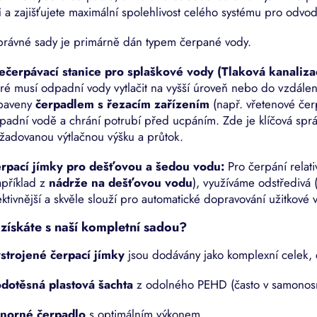
p
í
i
a zajišťujete maximální spolehlivost celého systému pro odv
r
v
právné sady je primárně dán typem čerpané vody.
k
y
ečerpávací stanice pro splaškové vody (Tlaková kanaliza
v
eré musí odpadní vody vytlačit na vyšší úroveň nebo do vzdál
ý
p
baveny
čerpadlem s řezacím zařízením
(např. vřetenové čerp
i
padní vodě a chrání potrubí před ucpáním. Zde je klíčová sp
s
žadovanou výtlačnou výšku a průtok.
u
rpací jímky pro dešťovou a šedou vodu:
Pro čerpání relati
apříklad z
nádrže na dešťovou vodu
), využíváme odstředivá 
ektivnější a skvěle slouží pro automatické dopravování užitkov
získáte s naší kompletní sadou?
strojené čerpací jímky
jsou dodávány jako komplexní celek, 
dotěsná plastová šachta
z odolného PEHD (často v samonos
norné čerpadlo
s optimálním výkonem.