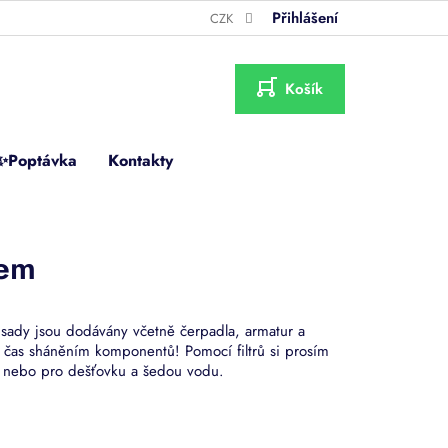
Přihlášení
CZK
NÁKUPNÍ
KOŠÍK
✨Poptávka
Kontakty
lem
o sady jsou dodávány včetně čerpadla, armatur a
e čas sháněním komponentů! Pomocí filtrů si prosím
), nebo pro dešťovku a šedou vodu.