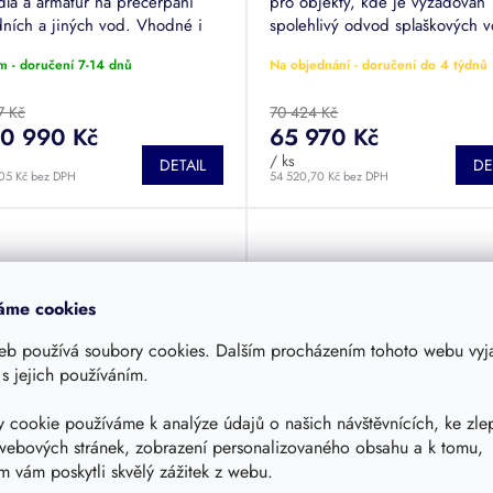
dla a armatur na přečerpání
pro objekty, kde je vyžadován
ních a jiných vod. Vhodné i
spolehlivý odvod splaškových 
st s vysokou hladinou
tlakové kanalizace. Jde o komp
m - doručení 7-14 dnů
Na objednání - doručení do 4 týdnů
mní vody. Obsahuje nerezové
vystrojenou mono jednotku
nové čerpadlo...
osazenou...
7 Kč
70 424 Kč
0 990 Kč
65 970 Kč
/ ks
DETAIL
DE
05 Kč bez DPH
54 520,70 Kč bez DPH
áme cookies
eb používá soubory cookies. Dalším procházením tohoto webu vyja
 s jejich používáním.
–6 %
 cookie používáme k analýze údajů o našich návštěvnících, ke zle
webových stránek, zobrazení personalizovaného obsahu a k tomu,
ací jímka BLACK LINE
Čerpací jímka BLACK LIN
 vám poskytli skvělý zážitek z webu.
2 SE BLC XTREME
BOX 2 SE GQV XTREME