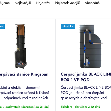
čujeme
Nejlevnější
Nejdražší
Nejprodávanější
Abecedně
ka
Novinka
erpávací stanice Kingspan
Čerpací jímka BLACK LIN
1
BOX 1 VP PQD
ktní a efektivní domovní
Čerpací jímka BLACK LINE BO
rpávací stanice určená k řešení
PQD je určená pro čerpání
u odpadních vod z rodinných
splaškových a dešťových vod.
a menších objektů, kde nelze
Čerpací šachta je vyrobena z
m u dodavatele (doručení do 21 dní)
Skladem - doručení 3-10 dnů
 gravitační spád. Stanice je
materiálu PEHD a je osazena