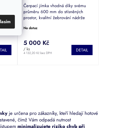
Čerpací jímka vhodná díky svému
o
průměru 600 mm do stísněných
prostor, kvalitní žebrování nádrže
lasím
bo pro
zajistí odolání tlaků zeminy i v
Na dotaz
ozní
jílovitých půdách. Vzhledem i ke své
výšce 1500...
5 000 Kč
/ ks
TAIL
DETAIL
4 132,20 Kč bez DPH
ímky
je určena pro zákazníky, kteří hledají hotové
estavené, čímž Vám odpadá nutnost
přístupem
minimalizujete riziko chyb při