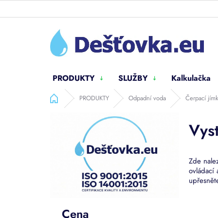
Přejít
na
obsah
PRODUKTY
SLUŽBY
Kalkulačka
Domů
PRODUKTY
Odpadní voda
Čerpací jímk
P
Vys
o
s
t
r
Zde nalez
a
ovládací
n
upřesnět
n
í
Ř
Cena
p