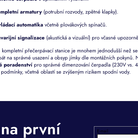
mpletní armatury
(potrubní rozvody, zpětné klapky).
ládací automatika
včetně plovákových spínačů.
varijní signalizace
(akustická a vizuální) pro včasné upozorněn
e kompletní přečerpávací stanice je mnohem jednodušší než s
át na správné usazení a obsyp jímky dle montážních pokynů. N
é poradenství
pro správné dimenzování čerpadla (230V vs. 4
 podmínky, včetně oblastí se zvýšeným rizikem spodní vody.
E-mail