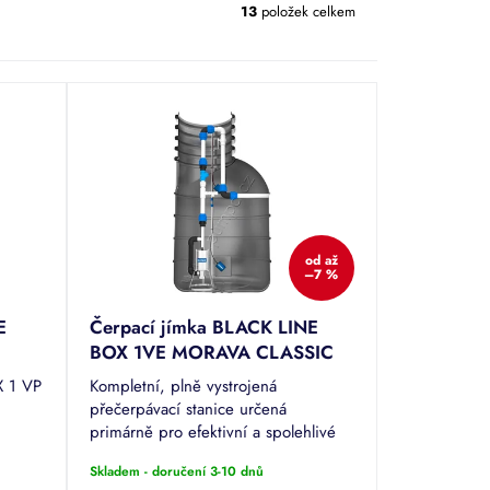
13
položek celkem
od
až
–7 %
E
Čerpací jímka BLACK LINE
BOX 1VE MORAVA CLASSIC
X 1 VP
Kompletní, plně vystrojená
přečerpávací stanice určená
primárně pro efektivní a spolehlivé
čerpání a odvod splaškových vod.
Skladem - doručení 3-10 dnů
Osazeno nerezovým vřetenovým