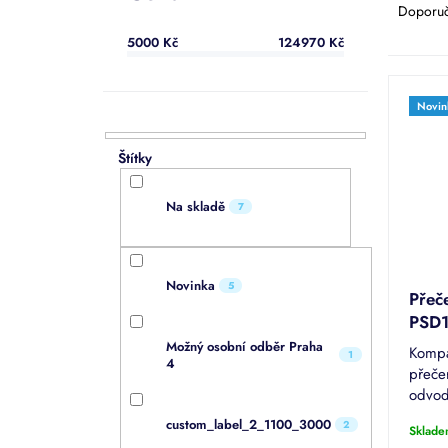
a
a
Doporu
z
n
5000
Kč
124970
Kč
e
e
n
l
V
í
ý
Novin
p
p
r
i
o
s
d
p
u
Na skladě
7
r
k
o
t
d
ů
u
Novinka
5
Přeč
k
PSD
t
ů
Možný osobní odběr Praha
Kompa
1
4
přeče
odvod
domů 
custom_label_2_1100_3000
2
Sklade
využít