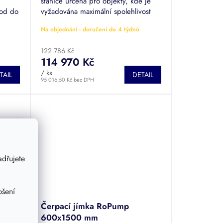
stanice určená pro objekty, kde je
vod do
vyžadována maximální spolehlivost
letně
při odvodu splaškových vod do
Na objednání - doručení do 4 týdnů
tlakové kanalizace. Jde o jímku
osazenou...
122 786 Kč
114 970 Kč
/ ks
TAIL
DETAIL
95 016,50 Kč bez DPH
dřujete
pšení
E
Čerpací jímka RoPump
600x1500 mm