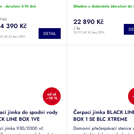
ní a odvod splaškových vod.
ponorným odstředivým čerpad
m - doručení 3-10 dnů
Skladem u dodavatele (doručení do 
no nerezovým vřetenovým
BLV s řezacím zařízením. Urče
dlem. Tato česká...
sběr a...
7 Kč
22 890 Kč
4 390 Kč
/ ks
DE
18 917,40 Kč bez DPH
DETAIL
50,40 Kč bez DPH
od
až
–10 %
ací jímka do spodní vody
Čerpací jímka BLACK LIN
K LINE BOX 1VE
BOX 1 SE BLC XTREME
AVA MASTER 930/2000
cí jímka 930/2000 vč.
Domovní přečerpávací stanice 