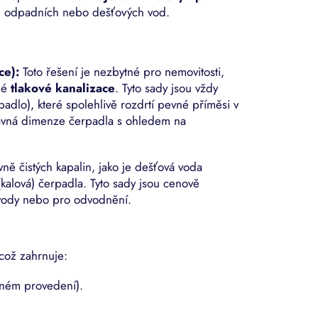
od odpadních nebo dešťových vod.
ce):
Toto řešení je nezbytné pro nemovitosti,
ené
tlakové kanalizace
. Tyto sady jsou vždy
adlo), které spolehlivě rozdrtí pevné příměsi v
rávná dimenze čerpadla s ohledem na
vně čistých kapalin, jako je dešťová voda
(kalová) čerpadla. Tyto sady jsou cenově
é vody nebo pro odvodnění.
což zahrnuje:
ném provedení).