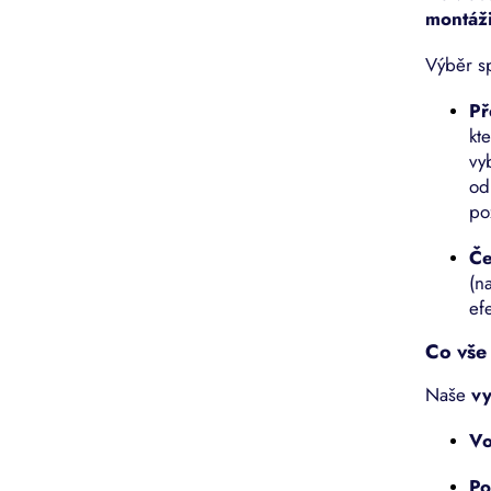
montáž
Výběr s
Př
kt
vy
od
po
Če
(n
ef
Co vše 
Naše
vy
Vo
Po