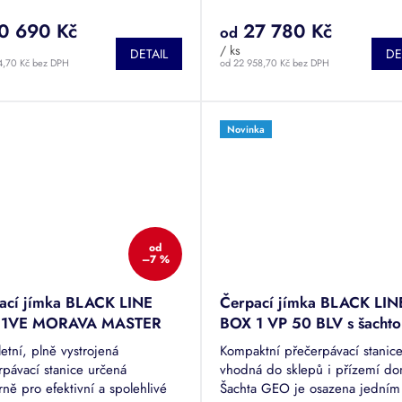
.
ponorným odstředivým čerpadl
0 690 Kč
27 780 Kč
od
/ ks
DETAIL
DE
4,70 Kč bez DPH
od 22 958,70 Kč bez DPH
Novinka
od
–7 %
ací jímka BLACK LINE
Čerpací jímka BLACK LIN
 1VE MORAVA MASTER
BOX 1 VP 50 BLV s šacht
GEO
etní, plně vystrojená
Kompaktní přečerpávací stanic
rpávací stanice určená
vhodná do sklepů i přízemí d
ně pro efektivní a spolehlivé
Šachta GEO je osazena jedním