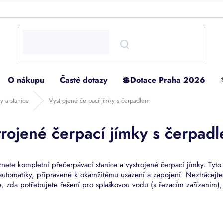
O nákupu
Časté dotazy
💲Dotace Praha 2026
y a stanice
Vystrojené čerpací jímky s čerpadlem
trojené čerpací jímky s čerpad
nete kompletní přečerpávací stanice a vystrojené čerpací jímky. Tyt
 automatiky, připravené k okamžitému usazení a zapojení. Neztrácejt
e, zda potřebujete řešení pro splaškovou vodu (s řezacím zařízením