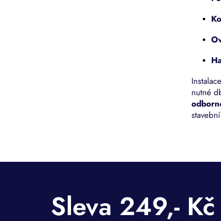
Ko
Ov
Ha
Instalac
nutné db
odborn
stavební