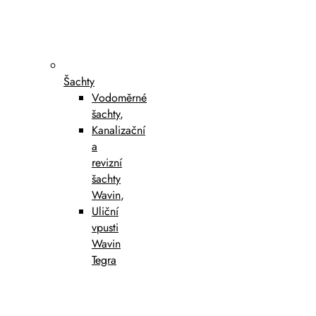
Šachty
Vodoměrné
šachty
,
Kanalizační
a
revizní
šachty
Wavin
,
Uliční
vpusti
Wavin
Tegra