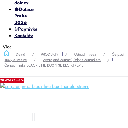
dotazy
💲Dotace
Praha
2026
✨Poptávka
Kontakty
Více
Domů
/
PRODUKTY
/
Odpadní voda
/
Čerpací
jímky a stanice
/
Vystrojené čerpací jímky s čerpadlem
/
Čerpací jímka BLACK LINE BOX 1 SE BLC XTREME
70 424 Kč
–6 %