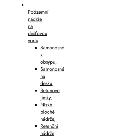
Podzemní
nádrže
na
dešťovou
vodu
Samonosné
k
obsypu
,
Samonosné
na
desku
,
Betonové
jímky
,
Nízké
ploché
nádrže
,
Retenční
nádrže