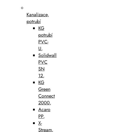
Kanalizace,
potrubí
KG
potrubí
PVC-
U
,
Solidwall
PVC
SN
12
,
KG
Green
Connect
2000
,
Acaro
PP
,
X-
Stream
,