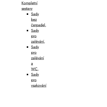
Kompletní
sestavy
Sady
bez
čerpadel
,
Sady
pro
zalévání
,
Sady
pro
zalévání
a
WC
,
Sady
pro
vsakování