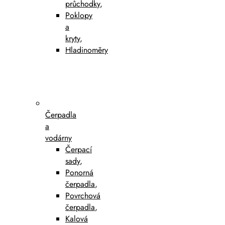
průchodky
,
Poklopy
a
kryty
,
Hladinoměry
Čerpadla
a
vodárny
Čerpací
sady
,
Ponorná
čerpadla
,
Povrchová
čerpadla
,
Kalová