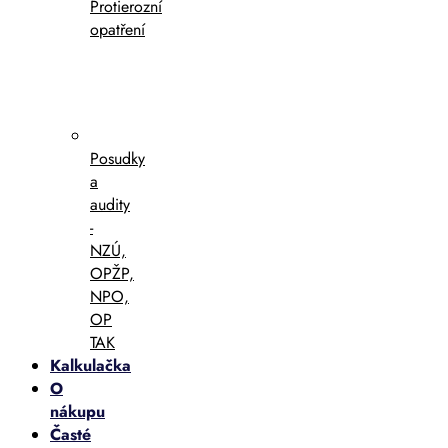
Protierozní
opatření
Posudky
a
audity
-
NZÚ,
OPŽP,
NPO,
OP
TAK
Kalkulačka
O
nákupu
Časté