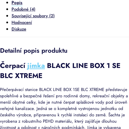
Popis
Podobné (4)
Související soubory (2)
Hodnocení
Diskuze
Detailní popis produktu
Čerpací
jímka
BLACK LINE BOX 1
SE
BLC
XTREME
Přečerpávací stanice BLACK LINE BOX 1SE BLC XTREME představuje
spolehlivé a bezpečné řešení pro rodinné domy, rekreační objekty a
menší obytné celky, kde je nutné čerpat splaškové vody pod úroveň
veřejné kanalizace. Jedná se o kompletně vystrojenou jednotku od
českého výrobce, připravenou k rychlé instalaci do země. Šachta je
vyrobena z robustního PEHD materiálu, který zajišťuje dlouhou
životnost a odolnost v náročných podmínkách. Jímka je vybavena