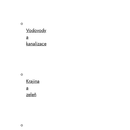
Vodovody
a
kanalizace
Krajina
a
zeleň