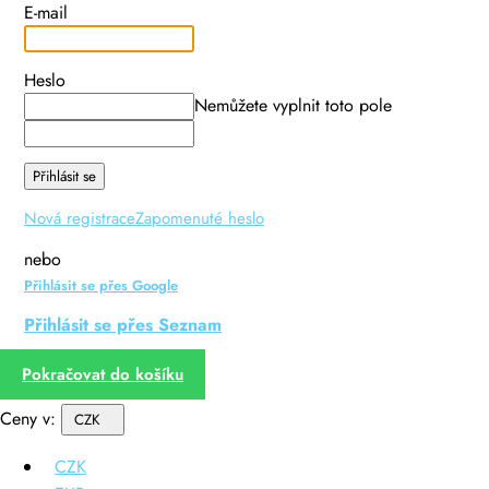
E-mail
Heslo
Nemůžete vyplnit toto pole
Přihlásit se
Nová registrace
Zapomenuté heslo
nebo
Přihlásit se přes Google
Přihlásit se přes Seznam
Pokračovat do košíku
Ceny v:
CZK
CZK