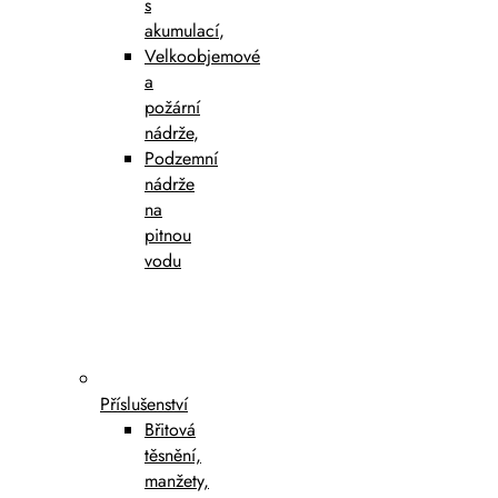
s
akumulací
,
Velkoobjemové
a
požární
nádrže
,
Podzemní
nádrže
na
pitnou
vodu
Příslušenství
Břitová
těsnění,
manžety,