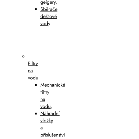
geigery
,
Sběrače
dešťové
vody
Filtry
na
vodu
Mechanické
filtry
na
vodu
,
Náhradní
vložky
a
příslušenství