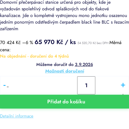
Domovní přečerpávací stanice určená pro objekty, kde je
vyžadován spolehlivý odvod splaškových vod do tlakové
kanalizace. Jde o kompletně vystrojenou mono jednotku osazenou
jedním ponorným odstředivým čerpadlem black line BLC s řezacím
zařízením
65 970 Kč
/ ks
70 424 Kč
–6 %
Měrná
54 520,70 Kč bez DPH
cena:
Na objednání - doručení do 4 týdnů
3.9.2026
Možnosti doručení
−
+
Přidat do košíku
Detailní informace