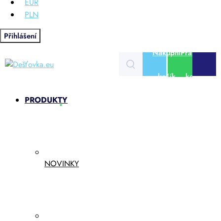
EUR
PLN
Přihlášení
Nákupní
Prázdný
košík
košík
PRODUKTY
NOVINKY