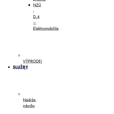
NZÚ
-
D.4
–
Elektromobilita
VÝPRODEJ
SLUŽBY
Nádrže,
rybníky