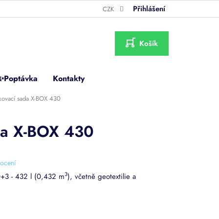
Přihlášení
CZK
NÁKUPNÍ
KOŠÍK
✨Poptávka
Kontakty
kovací sada X-BOX 430
da X-BOX 430
ocení
3
+3 - 432 l (0,432 m
), včetně geotextilie a