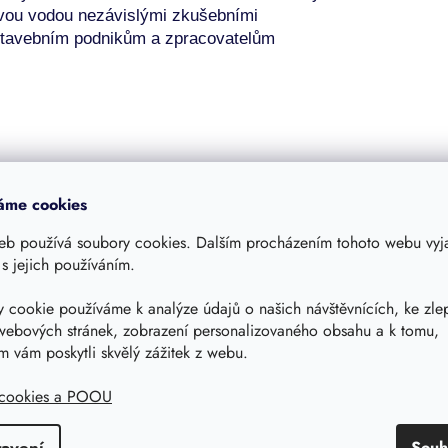
ovou vodou
nezávislými
zkušebními
, stavebním podnikům a zpracovatelům
áme cookies
eb používá soubory cookies. Dalším procházením tohoto webu vyja
 s jejich používáním.
Související produkty
 cookie používáme k analýze údajů o našich návštěvnících, ke zle
webových stránek, zobrazení personalizovaného obsahu a k tomu,
 vám poskytli skvělý zážitek z webu.
 osobní odběr Praha 4
Možný osobní odběr Praha 4
 cookies a POOU
tavení
Souh