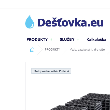
Přejít
na
obsah
PRODUKTY
SLUŽBY
Kalkulačka
Domů
PRODUKTY
Vsak, zasakování, drenáže
Možný osobní odběr Praha 4