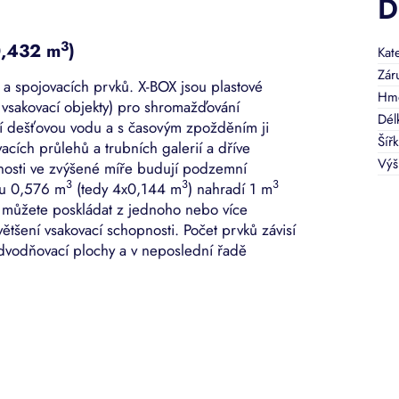
D
3
0,432 m
)
Kat
Zár
 a spojovacích prvků. X-BOX jsou plastové
Hmo
vsakovací objekty) pro shromažďování
Dél
tí dešťovou vodu a s časovým zpožděním ji
Šíř
cích průlehů a trubních galerií a dříve
Výš
nosti ve zvýšené míře budují podzemní
3
3
3
mu 0,576 m
(tedy 4x0,144 m
) nahradí 1 m
m můžete poskládat z jednoho nebo více
ětšení vsakovací schopnosti. Počet prvků závisí
odvodňovací plochy a v neposlední řadě