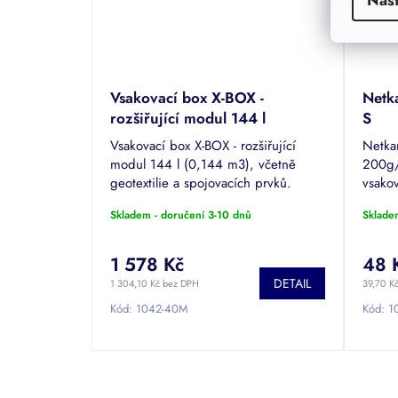
Vsakovací box X-BOX -
Netk
rozšiřující modul 144 l
S
Vsakovací box X-BOX - rozšiřující
Netka
modul 144 l (0,144 m3), včetně
200g/
geotextilie a spojovacích prvků.
vsako
Skladem - doručení 3-10 dnů
Sklade
1 578 Kč
48 
DETAIL
1 304,10 Kč bez DPH
39,70 K
Kód:
1042-40M
Kód:
1