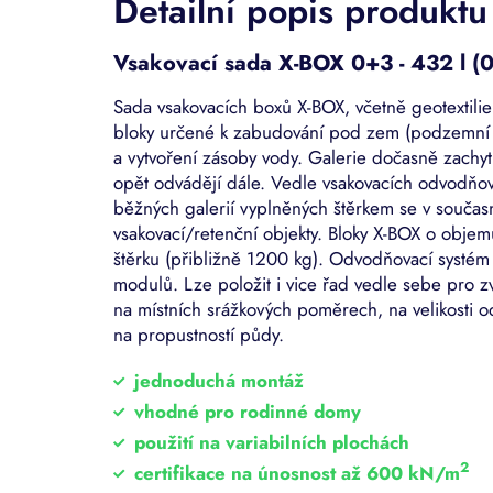
Detailní popis produktu
Vsakovací sada X-BOX 0+3 - 432 l (
Sada vsakovacích boxů X-BOX, včetně geotextilie
bloky určené k zabudování pod zem (podzemní 
a vytvoření zásoby vody. Galerie dočasně zachy
opět odvádějí dále. Vedle vsakovacích odvodňova
běžných galerií vyplněných štěrkem se v součas
vsakovací/retenční objekty. Bloky X-BOX o obje
štěrku (přibližně 1200 kg). Odvodňovací systé
modulů. Lze položit i vice řad vedle sebe pro zv
na místních srážkových poměrech, na velikosti 
na propustností půdy.
jednoduchá montáž
vhodné pro rodinné domy
použití na variabilních plochách
2
certifikace na únosnost až 600 kN/m