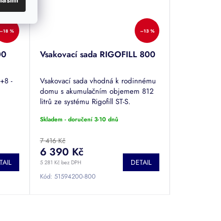
–18 %
–13 %
00
Vsakovací sada RIGOFILL 800
+8 -
Vsakovací sada vhodná k rodinnému
domu s akumulačním objemem 812
.
litrů ze systému Rigofill ST-S.
Skladem - doručení 3-10 dnů
7 416 Kč
6 390 Kč
TAIL
DETAIL
5 281 Kč bez DPH
Kód:
51594200-800