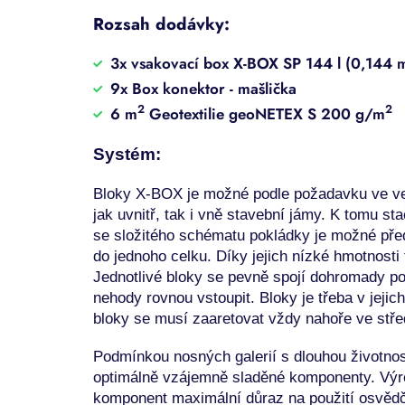
Rozsah dodávky:
3x vsakovací box X-BOX SP 144 l (0,144 
9x Box konektor - mašlička
2
2
6 m
Geotextilie geoNETEX S 200 g/m
Systém:
Bloky X-BOX je možné
podle požadavku ve v
jak uvnitř, tak i vně
stavební jámy. K tomu sta
se složitého schématu
pokládky je možné př
do jednoho
celku. Díky jejich nízké hmotnosti
Jednotlivé
bloky se pevně spojí dohromady 
nehody rovnou vstoupit.
Bloky je třeba v jejich
bloky se
musí zaaretovat vždy nahoře ve stř
Podmínkou nosných galerií s dlouhou životnost
optimálně
vzájemně sladěné komponenty.
Výr
komponent maximální důraz
na použití osvěd