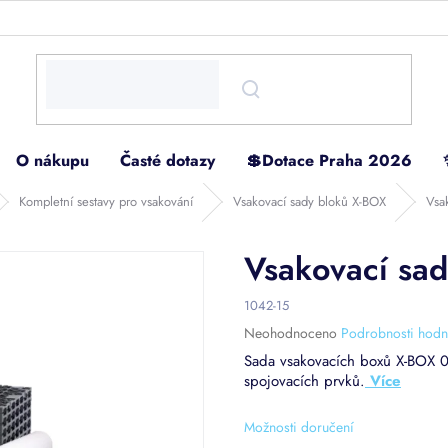
O nákupu
Časté dotazy
💲Dotace Praha 2026
Kompletní sestavy pro vsakování
Vsakovací sady bloků X-BOX
Vsa
Vsakovací sa
1042-15
Průměrné
Neohodnoceno
Podrobnosti hodn
hodnocení
Sada vsakovacích boxů X-BOX 0
produktu
spojovacích prvků.
je
0,0
z
Možnosti doručení
5