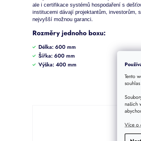
ale i certifikace systémů hospodaření s dešť
institucemi dávají projektantům, investorům
nejvyšší možnou garanci.
Rozměry jednoho boxu:
Délka: 600 mm
Šířka: 600 mm
Použív
Výška: 400 mm
Tento w
souhlas
Soubory
našich 
abychom
Možný
Více o
Nas