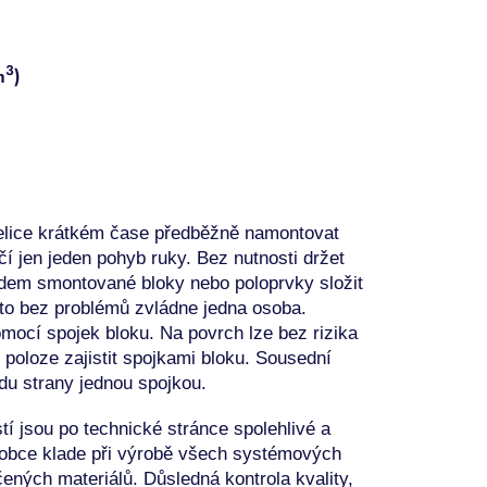
3
m
)
elice krátkém čase
předběžně namontovat
čí jen jeden
pohyb ruky.
Bez nutnosti držet
edem smontované
bloky nebo poloprvky složit
 to bez
problémů zvládne jedna osoba.
pomocí
spojek bloku. Na povrch lze bez rizika
 poloze zajistit
spojkami bloku. Sousední
edu
strany jednou spojkou.
í jsou po technické stránce spolehlivé a
obce klade
při výrobě všech systémových
čených materiálů.
Důsledná kontrola kvality,