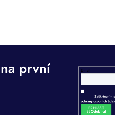
E-mail
Zaškrtnutím s
ochrany osobních úda
PŘIHLÁSIT
SE
ormace o nových produktech na našem e-