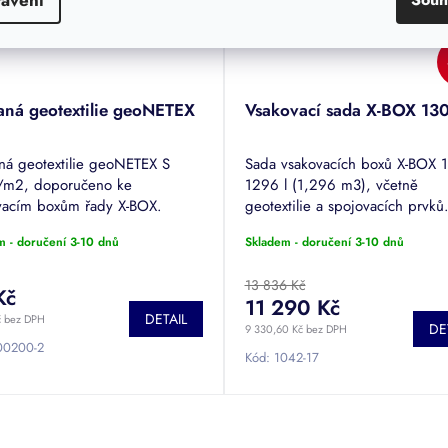
aná geotextilie geoNETEX
Vsakovací sada X-BOX 13
ná geotextilie geoNETEX S
Sada vsakovacích boxů X-BOX 1
m2, doporučeno ke
1296 l (1,296 m3), včetně
vacím boxům řady X-BOX.
geotextilie a spojovacích prvků
m - doručení 3-10 dnů
Skladem - doručení 3-10 dnů
13 836 Kč
Kč
11 290 Kč
DETAIL
č bez DPH
DE
9 330,60 Kč bez DPH
00200-2
Kód:
1042-17