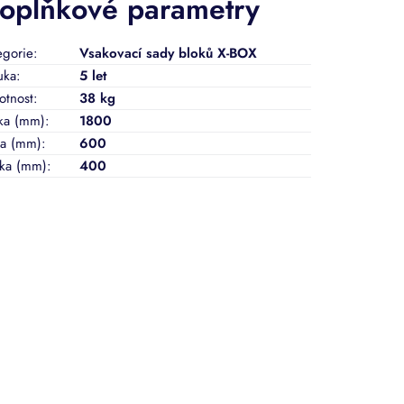
oplňkové parametry
egorie
:
Vsakovací sady bloků X-BOX
uka
:
5 let
tnost
:
38 kg
ka (mm)
:
1800
ka (mm)
:
600
ka (mm)
:
400