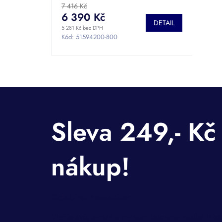
7 416 Kč
6 390 Kč
DETAIL
5 281 Kč bez DPH
Kód:
51594200-800
Odebírat newsletter
Vložte svůj e-mail a my vám budeme zasílat inf