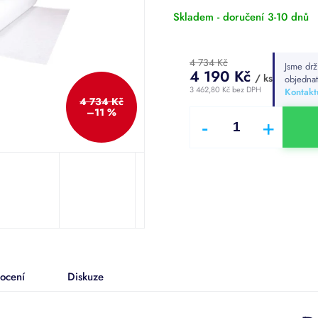
hvězdiček.
Skladem - doručení 3-10 dnů
4 734 Kč
Jsme drž
4 190 Kč
/ ks
objedna
3 462,80 Kč bez DPH
Kontaktu
4 734 Kč
Měrná
–11 %
cena:
ocení
Diskuze