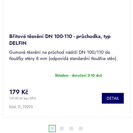
Břitové těsnění DN 100-110 - průchodka, typ
DELFIN
Gumové těsnění na průchod nádrží DN 100/110 do
tloušťky stěny 8 mm (odpovídá standardní tloušťce stěn).
Skladem - doručení 3-10 dnů
Průměrné
hodnocení
produktu
179 Kč
je
DETAIL
5,0
147,90 Kč bez DPH
z
Kód:
D_19293
5
hvězdiček.