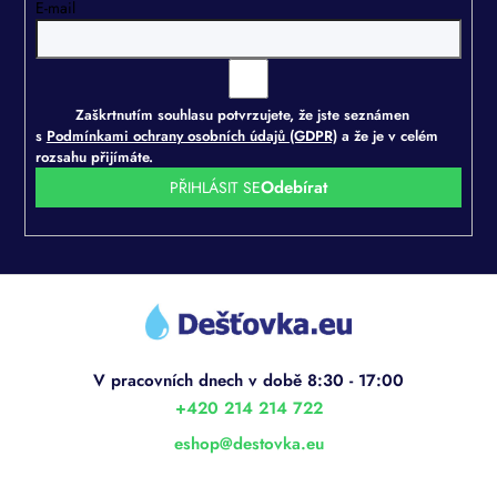
E-mail
Zaškrtnutím souhlasu potvrzujete, že jste seznámen
s
Podmínkami ochrany osobních údajů (GDPR)
a že je v celém
rozsahu přijímáte.
PŘIHLÁSIT SE
Z
á
p
a
t
í
+420 214 214 722
eshop
@
destovka.eu