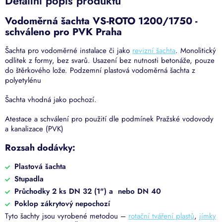
Detailní popis produktu
Vodoměrná šachta VS-ROTO 1200/1750 -
schváleno pro PVK Praha
Šachta pro vodoměrné instalace či jako
revizní šachta
. Monolitický
odlitek z formy, bez svarů. Usazení bez nutnosti betonáže, pouze
do štěrkového lože. Podzemní plastová vodoměrná šachta z
polyetylénu
Šachta vhodná jako pochozí.
Atestace a schválení pro použití dle podmínek Pražské vodovody
a kanalizace (PVK)
Rozsah dodávky:
Plastová šachta
Stupadla
Průchodky 2 ks DN 32 (1") a nebo DN 40
Poklop zákrytový nepochozí
Tyto šachty jsou vyrobené metodou –
rotační tváření plastů
,
jímky