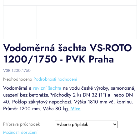
Vodoměrná šachta VS-ROTO
1200/1750 - PVK Praha
VSR.1200.1750
Průměrné
Neohodnoceno
Podrobnosti hodnocení
hodnocení
Vodoměrná a
revizní šachta
na vodu české výroby, samonosná,
produktu
u
sazení bez betonáže.
Průchodky 2 ks DN 32 (1") a nebo DN
je
40, Poklop zákrytový nepochozí.
Výška 1810 mm vč. komínu.
0,0
Průměr 1200 mm. Váha 80 kg.
z
5
hvězdiček.
Příprava průchodek
Možnosti doručení