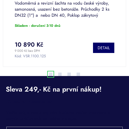
Vodoměrná a revizní šachta na vodu české výroby,
V
samonosná, usazení bez betonáže. Průchodky 2 ks
s
DN32 (1") a nebo DN 40, Poklop zákrytový
D
nepochozí. Výška 1310mm vč. komínu....
n
Skladem - doručení 3-10 dnů
S
10 890 Kč
1
DETAIL
9 000 Kč bez DPH
9 
Kód:
VSR.1100.125
K
Odebírat newsletter
Vložte svůj e-mail a my vám budeme zasílat informace o
nových produktech na našem e-shopu.