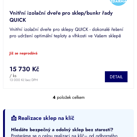
ZDARMA
D
Vnitřní izolační dveře pro sklep/bunkr řady
A
QUICK
Vnitřní izolační dveře pro sklepy QUICK - dokonalé řešení
R
pro udržení optimální teploty a vlhkosti ve Vašem sklepě
M
Již se neprodává
A
15 730 Kč
/ ks
DETAIL
13 000 Kč bez DPH
4
položek celkem
O
v
l
á
📩 Realizace sklep na klíč
d
a
Hledáte bezpečný a odolný sklep bez starostí?
c
Postaráme se o celou realizaci na klíč– od odborného