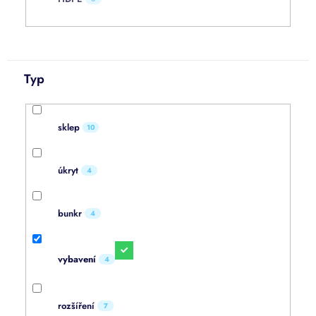
Typ
sklep
10
úkryt
4
bunkr
4
vybavení
4
rozšíření
7