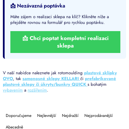
📩 Nezávazná poptávka
Máte zájem o realizaci sklepa na klíč? Klikněte níže a
přejděte rovnou na formulář pro rychlou poptávku.
📩 Chci poptat kompletní realizaci
sklepa
V naší nabídce naleznete jak rotomoulding
plastové sklípky
OVO
, tak
samonosné sklepy KELLARI
či
prefabrikované
plastové sklepy či úkryty/bunkry QUICK
s bohatým
vybavením
a
rozšířením
.
Ř
a
Doporučujeme
Nejlevnější
Nejdražší
Nejprodávanější
z
e
Abecedně