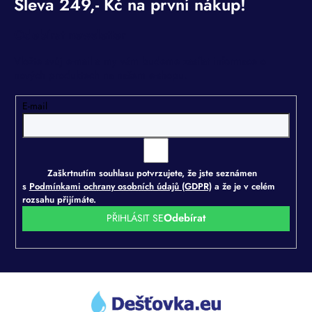
Odebírat newsletter
Vložte svůj e-mail a my vám budeme zasílat informace o
nových produktech na našem e-shopu.
E-mail
Zaškrtnutím souhlasu potvrzujete, že jste seznámen
s
Podmínkami ochrany osobních údajů (GDPR)
a že je v celém
rozsahu přijímáte.
PŘIHLÁSIT SE
Z
á
p