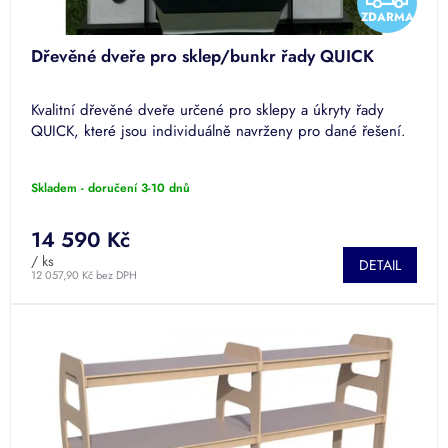
ZDARMA
D
Dřevěné dveře pro sklep/bunkr řady QUICK
A
Kvalitní dřevěné dveře určené pro sklepy a úkryty řady
R
QUICK, které jsou individuálně navrženy pro dané řešení.
M
Skladem - doručení 3-10 dnů
A
14 590 Kč
/ ks
DETAIL
12 057,90 Kč bez DPH