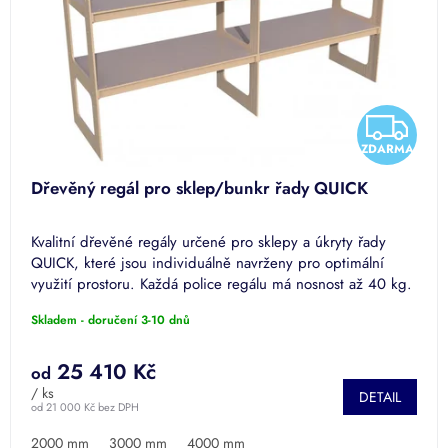
Z
ZDARMA
D
Dřevěný regál pro sklep/bunkr řady QUICK
A
Kvalitní dřevěné regály určené pro sklepy a úkryty řady
R
QUICK, které jsou individuálně navrženy pro optimální
využití prostoru. Každá police regálu má nosnost až 40 kg.
M
Skladem - doručení 3-10 dnů
A
25 410 Kč
od
/ ks
DETAIL
od 21 000 Kč bez DPH
2000 mm
3000 mm
4000 mm