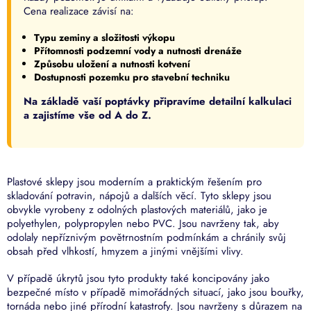
Cena realizace závisí na:
Typu zeminy a složitosti výkopu
Přítomnosti podzemní vody a nutnosti drenáže
Způsobu uložení a nutnosti kotvení
Dostupnosti pozemku pro stavební techniku
Na základě vaší poptávky připravíme detailní kalkulaci
a zajistíme vše od A do Z.
Plastové sklepy jsou moderním a praktickým řešením pro
skladování potravin, nápojů a dalších věcí. Tyto sklepy jsou
obvykle vyrobeny z odolných plastových materiálů, jako je
polyethylen, polypropylen nebo PVC. Jsou navrženy tak, aby
odolaly nepříznivým povětrnostním podmínkám a chránily svůj
obsah před vlhkostí, hmyzem a jinými vnějšími vlivy.
V případě úkrytů jsou tyto produkty také koncipovány jako
bezpečné místo v případě mimořádných situací, jako jsou bouřky,
tornáda nebo jiné přírodní katastrofy. Jsou navrženy s důrazem na