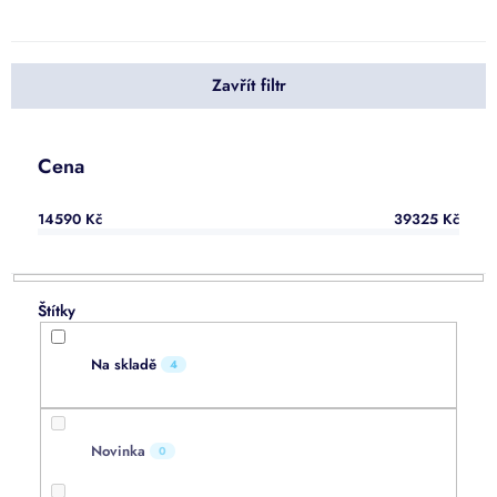
n
í
p
Zavřít filtr
r
o
d
u
Cena
k
t
14590
Kč
39325
Kč
ů
Na skladě
4
Novinka
0