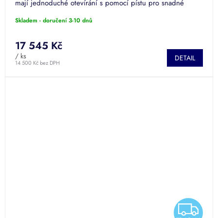
mají jednoduché otevírání s pomocí pístu pro snadné
M
použití, jsou...
Skladem - doručení 3-10 dnů
A
17 545 Kč
/ ks
DETAIL
14 500 Kč bez DPH
Z