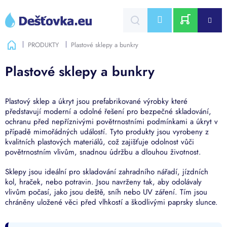
Přejít
na
CZK
obsah
NÁKUPNÍ
Domů
PRODUKTY
Plastové sklepy a bunkry
KOŠÍK
Plastové sklepy a bunkry
Plastový sklep a úkryt jsou prefabrikované výrobky které
představují moderní a odolné řešení pro bezpečné skladování,
ochranu před nepříznivými povětrnostními podmínkami a úkryt v
případě mimořádných událostí. Tyto produkty jsou vyrobeny z
kvalitních plastových materiálů, což zajišťuje odolnost vůči
povětrnostním vlivům, snadnou údržbu a dlouhou životnost.
Sklepy jsou ideální pro skladování zahradního nářadí, jízdních
kol, hraček, nebo potravin. Jsou navrženy tak, aby odolávaly
vlivům počasí, jako jsou deště, sníh nebo UV záření. Tím jsou
chráněny uložené věci před vlhkostí a škodlivými paprsky slunce.