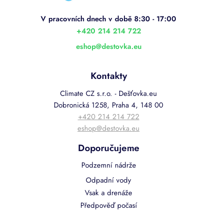
a
t
í
+420 214 214 722
eshop
@
destovka.eu
Kontakty
Climate CZ s.r.o. - Dešťovka.eu
Dobronická 1258, Praha 4, 148 00
+420 214 214 722
eshop@destovka.eu
Doporučujeme
Podzemní nádrže
Odpadní vody
Vsak a drenáže
Předpověď počasí