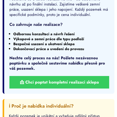
í
návrhu až po finální instalaci. Zajistíme veškeré zemní
p
práce, usazení sklepa i jeho napojení. Každý pozemek má
r
specifické podmínky, proto je cena individuální.
v
k
Co zahrnuje naše realizace?
y
v
Odbornou konzultaci a návrh řešení
ý
Výkopové a zemní práce dle typu podloží
p
Bezpečné usazení a ukotvení sklepa
i
Dokončovací práce a uvedení do provozu
s
u
Nechte celý proces na nás! Pošlete nezávaznou
poptávku a společně sestavíme nabídku přesně pro
váš pozemek.
📩 Chci poptat kompletní realizaci sklepa
ℹ️ Proč je nabídka individuální?
Každý pozemek je unikátní a vyžaduje odlišný přístup.