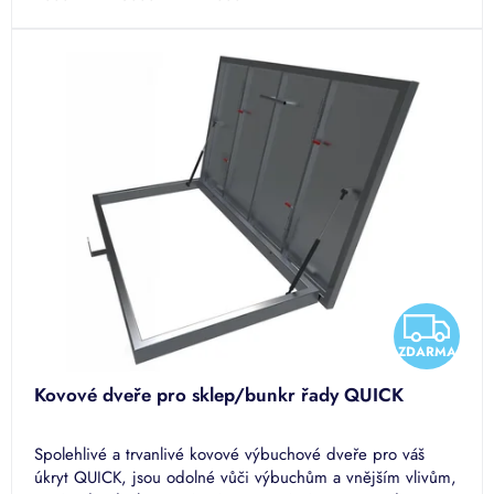
Z
ZDARMA
D
Kovové dveře pro sklep/bunkr řady QUICK
A
Spolehlivé a trvanlivé kovové výbuchové dveře pro váš
R
úkryt QUICK, jsou odolné vůči výbuchům a vnějším vlivům,