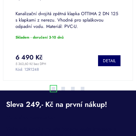
p
0
Kanalizační dvojitá zpětná klapka OTTIMA 2 DN 125
N
s klapkami z nerezu. Vhodné pro splaškovou
odpadní vodu. Materiál: PVC-U.
Skladem - doručení 3-10 dnů
4 
K
6 490 Kč
DETAIL
5 363,60 Kč bez DPH
Kód:
12R1248
Odebírat newsletter
Vložte svůj e-mail a my vám budeme zasílat informace o
nových produktech na našem e-shopu.