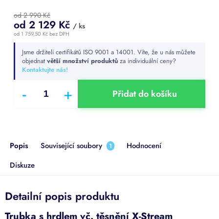
od 2 990 Kč
od
2 129 Kč
/ ks
od
1 759,50 Kč
bez DPH
Měrná
Jsme držiteli certifikátů ISO 9001 a 14001. Víte, že u nás můžete
cena:
objednat
větší množství produktů
za individuální ceny?
Kontaktujte nás!
Přidat do košíku
Popis
Související soubory
Hodnocení
1
Diskuze
Detailní popis produktu
Trubka s hrdlem vč. těsnění X-Stream