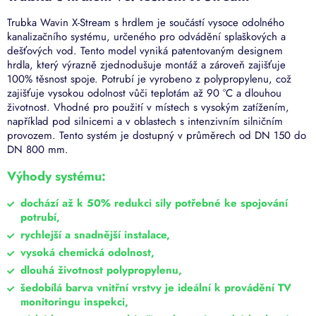
Trubka Wavin X-Stream s hrdlem je součástí vysoce odolného
kanalizačního systému, určeného pro odvádění splaškových a
dešťových vod. Tento model vyniká patentovaným designem
hrdla, který výrazně zjednodušuje montáž a zároveň zajišťuje
100% těsnost spoje. Potrubí je vyrobeno z polypropylenu, což
zajišťuje vysokou odolnost vůči teplotám až 90 °C a dlouhou
životnost. Vhodné pro použití v místech s vysokým zatížením,
například pod silnicemi a v oblastech s intenzivním silničním
provozem. Tento systém je dostupný v průměrech od DN 150 do
DN 800 mm.
Výhody systému:
dochází až k 50% redukci sily potřebné ke spojování
potrubí,
rychlejší a snadnější instalace,
vysoká chemická odolnost,
dlouhá životnost polypropylenu,
šedobílá barva vnitřní vrstvy je ideální k provádění TV
monitoringu inspekci,