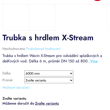
Trubka s hrdlem X-Stream
Průměrné
Neohodnoceno
Podrobnosti hodnocení
hodnocení
Trubka s hrdlem Wavin X-Stream pro odvádění splaškových a
produktu
dešťových vod. Délka 6 m, průměr DN 150 až 800.
je
0,0
z
Délka
5
Průměr
hvězdiček.
Možnosti doručení
Zvolte variantu
Zvolte variantu