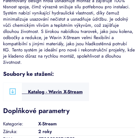
Patentovaný design hrdla usnadňuje montáž a zajišťuje 100%
těsnost spoje, čímž výrazně snižuje sílu potřebnou pro instalaci.
Systém nabízí vynikající hydraulické vlastnosti, díky čemuž
minimalizuje usazování nečistot a usnadňuje údržbu. Je odolný
vůči chemickým vlivům a teplotním výkyvům, což zajišťuje
dlouhou životnost. S širokou nabídkou tvarovek, jako jsou kolena,
odbočky a redukce, je Wavin X-Stream velmi flexibilní a
kompatibilní s jinými materiály, jako jsou hladkostěnná potrubí
KG. Tento systém je ideální pro nové i rekonstrukční projekty, kde
je kladeno důraz na rychlou montáž, spolehlivost a dlouhou
životnost.
Soubory ke stažení:
Katalog - Wavin X-Stream
Doplňkové parametry
Kategorie
:
X-Stream
Záruka
:
2 roky