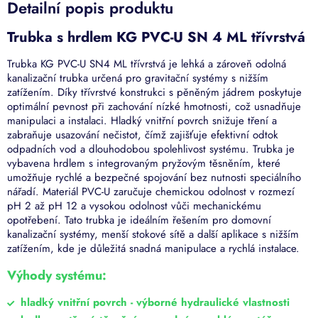
Detailní popis produktu
Trubka s hrdlem KG PVC-U SN 4 ML třívrstvá
Trubka KG PVC-U SN4 ML třívrstvá je lehká a zároveň odolná
kanalizační trubka určená pro gravitační systémy s nižším
zatížením. Díky třívrstvé konstrukci s pěněným jádrem poskytuje
optimální pevnost při zachování nízké hmotnosti, což usnadňuje
manipulaci a instalaci. Hladký vnitřní povrch snižuje tření a
zabraňuje usazování nečistot, čímž zajišťuje efektivní odtok
odpadních vod a dlouhodobou spolehlivost systému. Trubka je
vybavena hrdlem s integrovaným pryžovým těsněním, které
umožňuje rychlé a bezpečné spojování bez nutnosti speciálního
nářadí. Materiál PVC-U zaručuje chemickou odolnost v rozmezí
pH 2 až pH 12 a vysokou odolnost vůči mechanickému
opotřebení. Tato trubka je ideálním řešením pro domovní
kanalizační systémy, menší stokové sítě a další aplikace s nižším
zatížením, kde je důležitá snadná manipulace a rychlá instalace.
Výhody systému:
hladký vnitřní povrch - výborné hydraulické vlastnosti