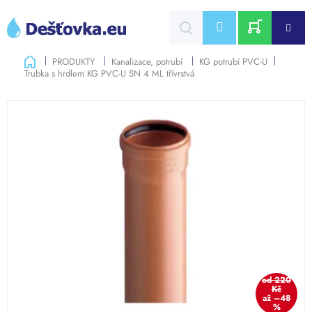
Přejít
na
CZK
obsah
NÁKUPNÍ
Domů
PRODUKTY
Kanalizace, potrubí
KG potrubí PVC-U
Trubka s hrdlem KG PVC-U SN 4 ML třívrstvá
KOŠÍK
od 220
Kč
až –48
%