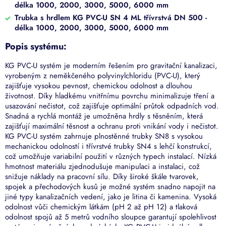
délka 1000, 2000, 3000, 5000, 6000 mm
Trubka s hrdlem KG PVC-U SN 4 ML třívrstvá DN 500 -
délka 1000, 2000, 3000, 5000, 6000 mm
Popis systému:
KG PVC-U systém je moderním řešením pro gravitační kanalizaci,
vyrobeným z neměkčeného polyvinylchloridu (PVC-U), který
zajišťuje vysokou pevnost, chemickou odolnost a dlouhou
životnost. Díky hladkému vnitřnímu povrchu minimalizuje tření a
usazování nečistot, což zajišťuje optimální průtok odpadních vod.
Snadná a rychlá montáž je umožněna hrdly s těsněním, která
zajišťují maximální těsnost a ochranu proti vnikání vody i nečistot.
KG PVC-U systém zahrnuje plnostěnné trubky SN8 s vysokou
mechanickou odolností i třívrstvé trubky SN4 s lehčí konstrukcí,
což umožňuje variabilní použití v různých typech instalací. Nízká
hmotnost materiálu zjednodušuje manipulaci a instalaci, což
snižuje náklady na pracovní sílu. Díky široké škále tvarovek,
spojek a přechodových kusů je možné systém snadno napojit na
jiné typy kanalizačních vedení, jako je litina či kamenina. Vysoká
odolnost vůči chemickým látkám (pH 2 až pH 12) a tlaková
odolnost spojů až 5 metrů vodního sloupce garantují spolehlivost