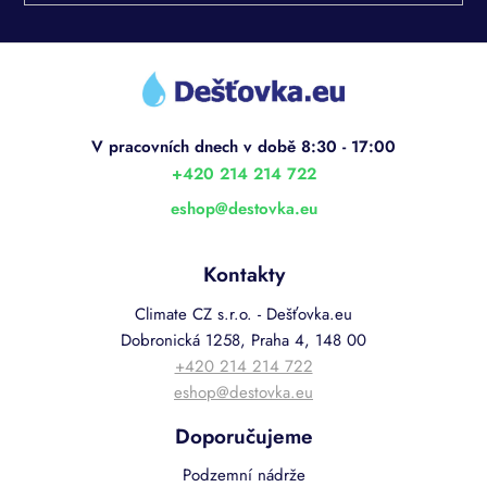
Z
á
p
a
t
í
+420 214 214 722
eshop
@
destovka.eu
Kontakty
Climate CZ s.r.o. - Dešťovka.eu
Dobronická 1258, Praha 4, 148 00
+420 214 214 722
eshop@destovka.eu
Doporučujeme
Podzemní nádrže