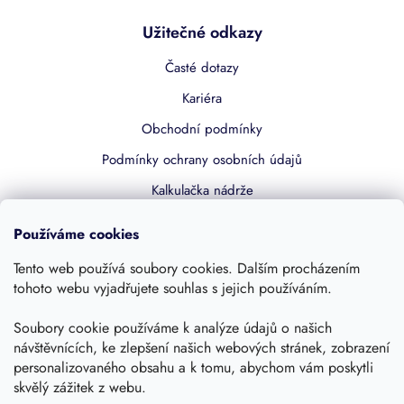
Užitečné odkazy
Časté dotazy
Kariéra
Obchodní podmínky
Podmínky ochrany osobních údajů
Kalkulačka nádrže
Dotace 50% z NZÚ
Používáme cookies
Boost by Pipdrive
Tento web používá soubory cookies. Dalším procházením
Kontakty
tohoto webu vyjadřujete souhlas s jejich používáním.
Soubory cookie používáme k analýze údajů o našich
Sledujte nás
návštěvnících, ke zlepšení našich webových stránek, zobrazení
personalizovaného obsahu a k tomu, abychom vám poskytli
skvělý zážitek z webu.