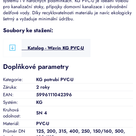
systému i v náročných podmínkách. KG PVC-U je ideální volbou
pro kanalizační stoky, přípojky domovní kanalizace i odvodnění
dešťové vody. Díky recyklovatelnosti materiálu je navíc ekologicky
šetrný a vyžaduje minimální údržbu.
Soubory ke stažení:
Katalog - Wavin KG PVC-U
Doplňkové parametry
Kategorie
:
KG potrubí PVC-U
Záruka
:
2 roky
EAN
:
5996111042396
Systém
:
KG
Kruhová
SN 4
odolnost
:
Materiál
:
PVC-U
Průměr DN
125
,
200
,
315
,
400
,
250
,
150/160
,
500
,