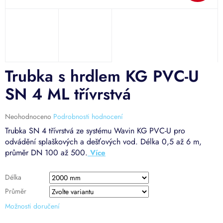
Trubka s hrdlem KG PVC-U
SN 4 ML třívrstvá
Průměrné
Neohodnoceno
Podrobnosti hodnocení
hodnocení
Trubka SN 4 třívrstvá ze systému Wavin KG PVC-U pro
produktu
odvádění splaškových a dešťových vod. Délka 0,5 až 6 m,
je
průměr DN 100 až 500.
0,0
z
5
Délka
hvězdiček.
Průměr
Možnosti doručení