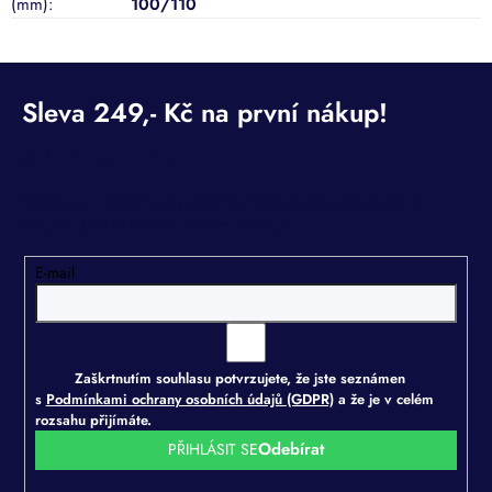
(mm)
:
100/110
Odebírat newsletter
Vložte svůj e-mail a my vám budeme zasílat informace o
nových produktech na našem e-shopu.
E-mail
Zaškrtnutím souhlasu potvrzujete, že jste seznámen
s
Podmínkami ochrany osobních údajů (GDPR)
a že je v celém
rozsahu přijímáte.
PŘIHLÁSIT SE