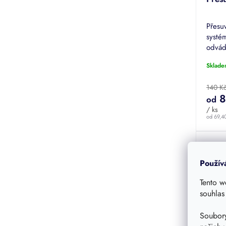
Přesu
systé
odvád
vod. 
Sklade
140 K
8
od
/ ks
od 69,4
Použív
Tento w
souhlas
Soubory