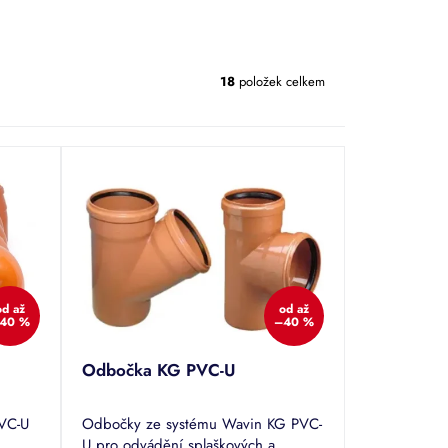
18
položek celkem
od
až
od
až
40 %
–40 %
Odbočka KG PVC-U
PVC-U
Odbočky ze systému Wavin KG PVC-
U pro odvádění splaškových a