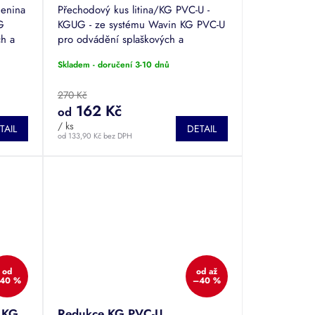
enina
Přechodový kus litina/KG PVC-U -
G
KGUG - ze systému Wavin KG PVC-U
ch a
pro odvádění splaškových a
0 až
dešťových vod. Průměr DN 100 až
Skladem - doručení 3-10 dnů
200.
270 Kč
162 Kč
od
/ ks
TAIL
DETAIL
od 133,90 Kč bez DPH
od
od
až
40 %
–40 %
a KG
Redukce KG PVC-U