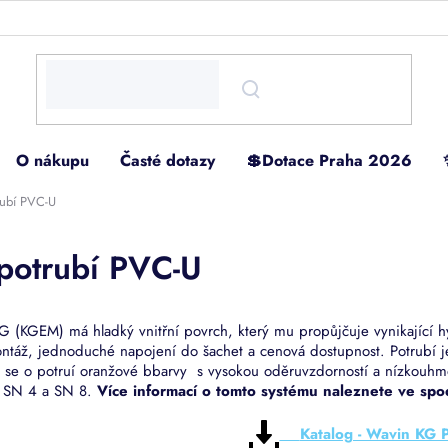
O nákupu
Časté dotazy
💲Dotace Praha 2026
rubí PVC-U
potrubí PVC-U
G (KGEM) má hladký vnitřní povrch, který mu propůjčuje vynikající hy
ontáž, jednoduché napojení do šachet a cenová dostupnost. Potrubí 
á se o potruí oranžové bbarvy s vysokou oděruvzdorností a nízkouhmo
– SN 4 a SN 8.
Více informací o tomto systému naleznete ve spod
Katalog - Wavin KG 