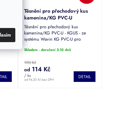
-U
Těsnění pro přechodový kus
kamenina/KG PVC-U
Wavin
Těsnění pro přechodový kus
ových
kamenina/KG PVC-U - KGUS - ze
lasím
00 až
systému Wavin KG PVC-U pro
odvádění splaškových a dešťových
Skladem - doručení 3-10 dnů
vod. Průměr DN 100 až 200.
190 Kč
114 Kč
od
/ ks
TAIL
DETAIL
od 94,20 Kč bez DPH