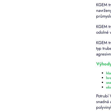
KGEM tru
navrženy
průmyslo
KGEM tru
odolné v
KGEM tru
typ trub
agresivn
Výhody
hla
hr
sn
ek
Potrubí 
snadná 
polyviny