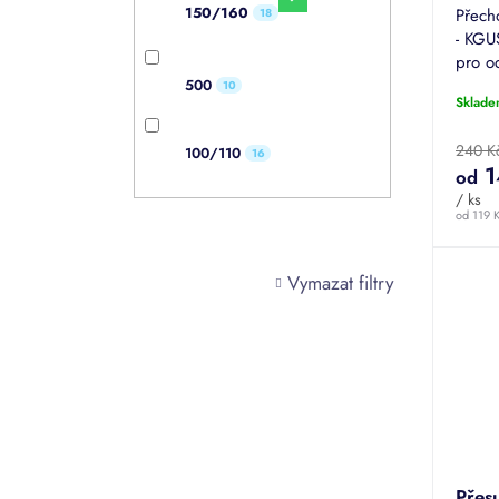
150/160
Přech
18
- KGU
pro o
dešťo
500
10
Sklade
200.
240 K
100/110
16
1
od
/ ks
od 119 
Vymazat filtry
Přes