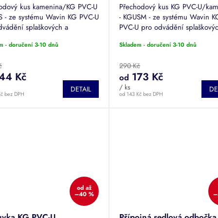
odový kus kamenina/KG PVC-U
Přechodový kus KG PVC-U/kam
S - ze systému Wavin KG PVC-U
- KGUSM - ze systému Wavin K
dvádění splaškových a
PVC-U pro odvádění splaškový
vých vod. Průměr DN 100 až
dešťových vod. Průměr DN 10
m - doručení 3-10 dnů
Skladem - doručení 3-10 dnů
200.
č
290 Kč
44 Kč
173 Kč
od
/ ks
DETAIL
DE
Kč bez DPH
od 143 Kč bez DPH
od
až
–40 %
–
uvka KG PVC-U
Přípojná sedlová odbočk