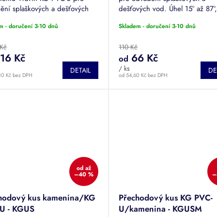
ění splaškových a dešťových
dešťových vod. Úhel 15° až 87°
Průměr DN 100 až 200.
průměr DN 100 až 500.
m - doručení 3-10 dnů
Skladem - doručení 3-10 dnů
 Kč
110 Kč
16 Kč
66 Kč
od
/ ks
DETAIL
DE
10 Kč bez DPH
od 54,60 Kč bez DPH
od
až
–40 %
–
hodový kus kamenina/KG
Přechodový kus KG PVC-
U - KGUS
U/kamenina - KGUSM