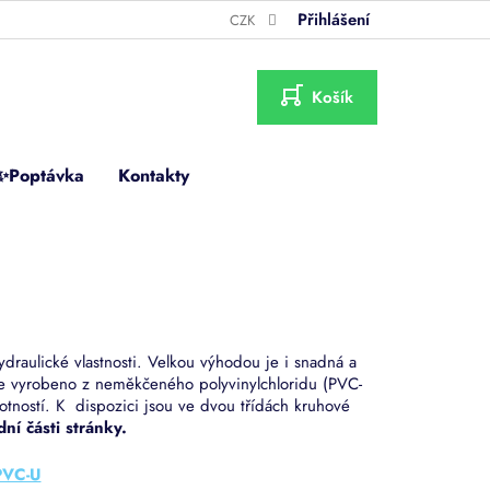
Přihlášení
CZK
NÁKUPNÍ
KOŠÍK
✨Poptávka
Kontakty
draulické vlastnosti. Velkou výhodou je i snadná a
je vyrobeno z neměkčeného polyvinylchloridu (PVC-
tností. K dispozici jsou ve dvou třídách kruhové
ní části stránky.
PVC-U