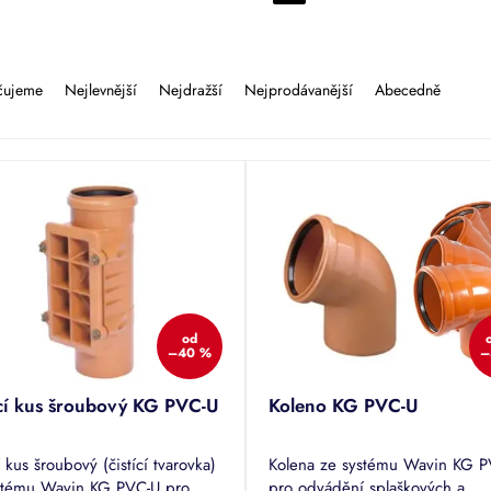
čujeme
Nejlevnější
Nejdražší
Nejprodávanější
Abecedně
od
–40 %
–
icí kus šroubový KG PVC-U
Koleno KG PVC-U
í kus šroubový (čistící tvarovka)
Kolena ze systému Wavin KG 
stému Wavin KG PVC-U pro
pro odvádění splaškových a