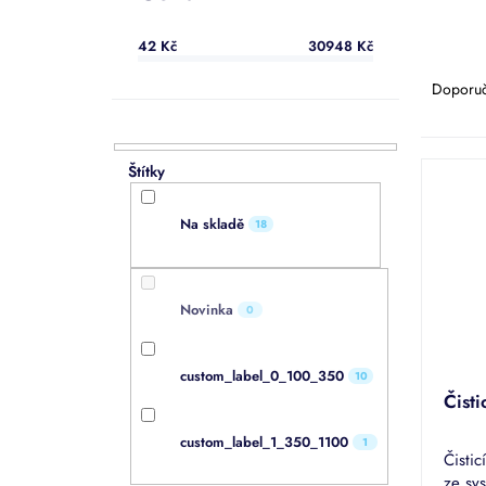
a
n
42
Kč
30948
Kč
e
Ř
l
a
Doporu
z
e
n
V
í
ý
p
p
r
Na skladě
18
i
o
s
d
p
u
r
Novinka
0
k
o
t
d
ů
custom_label_0_100_350
10
u
Čist
k
t
custom_label_1_350_1100
1
ů
Čistic
ze sy