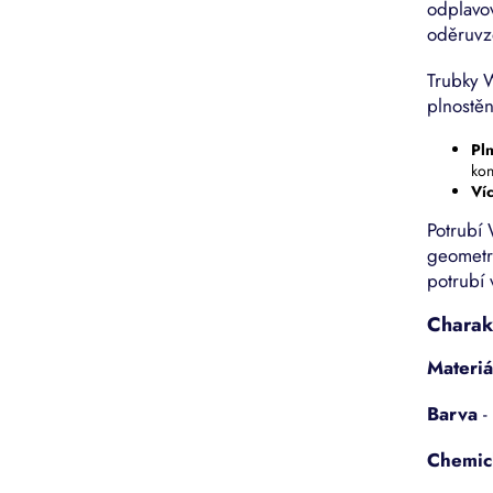
odplavov
oděruvz
Trubky W
plnostěn
Pl
kon
Ví
Potrubí 
geometri
potrubí 
Charakt
Materiá
Barva
-
Chemic