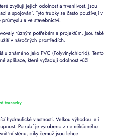
é zvyšují jejich odolnost a trvanlivost. Jsou
ci a spojování. Tyto trubky se často používají v
průmyslu a ve stavebnictví.
ovovaly různým potřebám a projektům. Jsou také
užití v náročných prostředích.
álu známého jako PVC (Polyvinylchlorid). Tento
né aplikace, které vyžadují odolnost vůči
vé tvarovky
cí hydraulické vlastnosti. Velkou výhodou je i
tupnost. Potrubí je vyrobeno z neměkčeného
vnitřní stěnu, díky čemuž jsou lehce