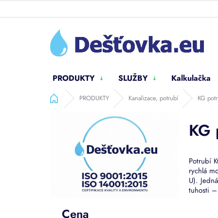
Přejít
na
obsah
PRODUKTY
SLUŽBY
Kalkulačka
Domů
PRODUKTY
Kanalizace, potrubí
KG pot
P
KG 
o
s
t
r
Potrubí K
a
rychlá m
n
U). Jedn
n
tuhosti 
í
Cena
p