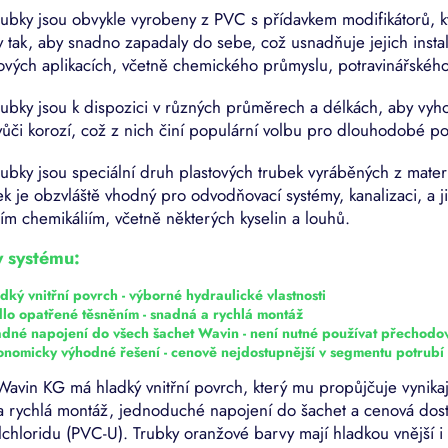
d
o
bky jsou obvykle vyrobeny z PVC s přídavkem modifikátorů, kter
a
v
 tak, aby snadno zapadaly do sebe, což usnadňuje jejich instala
c
á
í
vých aplikacích, včetně chemického průmyslu, potravinářského 
n
p
í
r
bky jsou k dispozici v různých průměrech a délkách, aby vyh
v
ůči korozí, což z nich činí populární volbu pro dlouhodobé po
k
y
bky jsou speciální druh plastových trubek vyráběných z materi
v
ek je obzvláště vhodný pro odvodňovací systémy, kanalizaci, a ji
ý
p
ím chemikáliím, včetně některých kyselin a louhů.
i
s
 systému:
u
dký vnitřní povrch - výborné hydraulické vlastnosti
dlo opatřené těsněním - snadná a rychlá montáž
adné napojení do všech šachet Wavin - není nutné používat přechodo
onomicky výhodné řešení - cenově nejdostupnější v segmentu potrubí
Wavin KG má hladký vnitřní povrch, který mu propůjčuje vynikají
a rychlá montáž, jednoduché napojení do šachet a cenová dos
lchloridu (PVC-U). Trubky oranžové barvy mají hladkou vnější i 