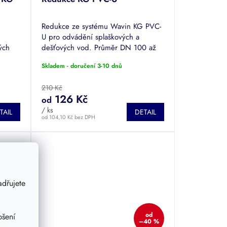
Redukce ze systému Wavin KG PVC-
U pro odvádění splaškových a
ých
dešťových vod. Průměr DN 100 až
500.
Skladem - doručení 3-10 dnů
210 Kč
126 Kč
od
/ ks
TAIL
DETAIL
od 104,10 Kč bez DPH
dřujete
od
až
od
pšení
40 %
–40 %