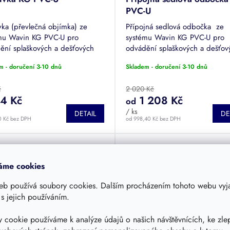
PVC-U
vka (převlečná objímka) ze
Přípojná sedlová odbočka ze
mu Wavin KG PVC-U pro
systému Wavin KG PVC-U pro
ění splaškových a dešťových
odvádění splaškových a dešťov
Průměr DN 100 až 500.
vod. Průměr DN 160 až 500.
m - doručení 3-10 dnů
Skladem - doručení 3-10 dnů
č
2 020 Kč
4 Kč
1 208 Kč
od
/ ks
DETAIL
DE
0 Kč bez DPH
od 998,40 Kč bez DPH
áme cookies
eb používá soubory cookies. Dalším procházením tohoto webu vyja
 s jejich používáním.
od
až
 cookie používáme k analýze údajů o našich návštěvnících, ke zle
–40 %
–