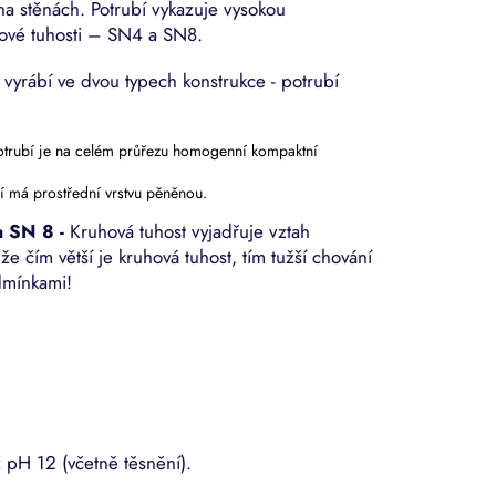
na stěnách. Potrubí vykazuje vysokou
hové tuhosti – SN4 a SN8.
 vyrábí ve dvou typech konstrukce - potrubí
Potrubí je na celém průřezu homogenní kompaktní
ubí má prostřední vrstvu pěněnou.
a SN 8 -
Kruhová tuhost vyjadřuje vztah
e čím větší je kruhová tuhost, tím tužší chování
dmínkami!
 pH 12 (včetně těsnění).