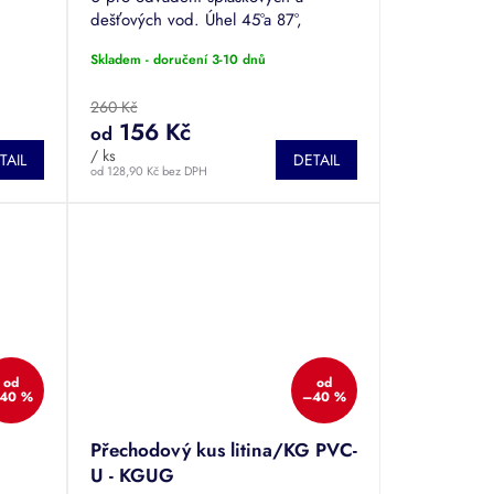
,
dešťových vod. Úhel 45°a 87°,
průměr DN 100 až 500.
Skladem - doručení 3-10 dnů
260 Kč
156 Kč
od
/ ks
TAIL
DETAIL
od 128,90 Kč bez DPH
od
od
40 %
–40 %
Přechodový kus litina/KG PVC-
U - KGUG