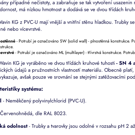
ány případné nečistoty, a zabraňuje se tak vytvoření usazenin 
dornost, má nízkou hmotnost a dodává se ve dvou třídách kru
avin KG z PVC-U mají vnější a vnitřní stěnu hladkou. Trubky se
né nebo vícevrstvé.
nostěnné
- Potrubí je označováno SW (solid wall) - plnostěnná konstrukce. 
strukce.
cevrstvé
- Potrubí je označováno ML (multilayer) - třívrstvá konstrukce. Potr
Wavin KG je vyráběno ve dvou třídách kruhové tuhosti
- SN 4 
ckých údajů a pružnostních vlastností materiálu. Obecně platí, ž
vykazuje, avšak pouze ve srovnání se stejnými zatěžovacími po
eristiky systému:
l
- Neměkčený polyvinylchlorid (PVC-U).
 Červenohnědá, dle RAL 8023.
ká odolnost
- Trubky a tvarovky jsou odolné v rozsahu pH 2 až